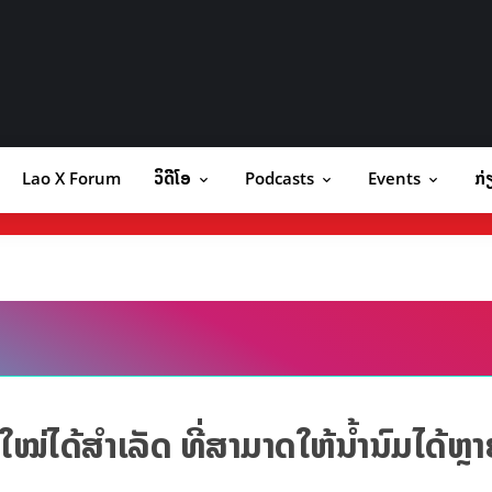
Lao X Forum
ວິດີໂອ
Podcasts
Events
ກ່
orum
ວິດີໂອ
Podcasts
Events
ກ
່ໄດ້ສຳເລັດ ທີ່ສາມາດໃຫ້ນໍ້ານົມໄດ້ຫຼາ