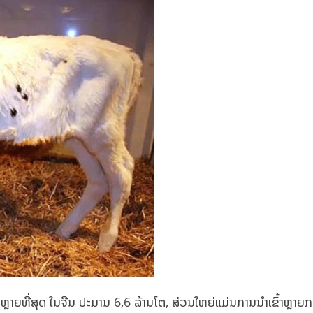
ົມຫຼາຍທີ່ສຸດ ໃນຈີນ ປະມານ 6,6 ລ້ານ​ໂຕ, ສ່ວນ​ໃຫຍ່​ແມ່ນ​ການ​ນຳ​ເຂົ້າ​ຫຼາຍ