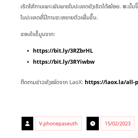
ເຮັດໃຫ້ການເພາະພັນພາຍໃນປະເທດຍັງເຮັດໄດ້ໜ້ອຍ. ສະນັ້ນຈຶ່ງຕ້
ໃນ​ປະ​ເທດ​ທີ່​ມີ​ການ​ຂະຫຍາຍ​ຕົວເພີ່ມຂຶ້ນ.
ຂອບໃຈຂໍ້ມູນຈາກ:
https://bit.ly/3RZbrHL
https://bit.ly/3RYiwbw
ຕິດຕາມຂ່າວທັງໝົດຈາກ LaoX:
https://laox.la/all-
V.phonepaseuth
15/02/2023