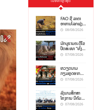
ເນື້ອຫາຫຼ້າສຸດ
FAO ຊີ້ ລາຄາ
ອາຫານໂລກພຸ່ງ
ສູງສຸດໃນຮອບ 3
08/08/2026
ປີ ຈາກແຮງ
ກົດດັນຂອງ
ນັກບູຮານຄະດີໄຂ
ສົງຄາມ, El
ປິດສະໜາ “ທົ່ງ
nino
ໄຫຫີນ” ຫຼັງພົບ
07/08/2026
ໂຄງກະດູກ 37
ຄົນໃນຫີນຍັກ
ຫວຽດນາມ
ກຽມຫຼຸດອາກອນ
ລາຍໄດ້ 30%
07/08/2026
ຫວັງອູ້ມທຸລະກິດ
ຂະໜາດນ້ອຍ
ລົງນາມສຶກສາ
ແລະ ຈຸນລະ
ໂຄງການ ນິຄົມ
ວິສາຫະກິດ
ອຸດສາຫະກຳ
07/08/2026
ວຽງຈັນ-ໄຊທານີ