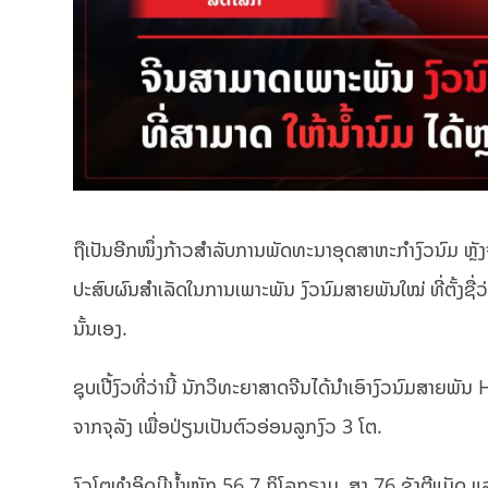
ຖືເປັນອີກໜຶ່ງກ້າວສຳລັບການພັດທະນາອຸດສາຫະກຳງົວນົມ
ປະສົບຜົນສໍາເລັດໃນການເພາະພັນ ງົວນົມສາຍພັນໃໝ່ ທີ່ຕັ້ງຊື່
ນັ້ນເອງ.
ຊຸບເປີ້ງົວທີ່ວ່ານີ້ ນັກວິທະຍາສາດຈີນໄດ້ນຳເອົາງົວນົມສາຍ
ຈາກຈຸລັງ ເພື່ອ​ປ່ຽນເປັນຕົວອ່ອນລູກງົວ 3 ໂຕ​.
ງົວໂຕທໍາອິດມີນໍ້າໜັກ 56.7 ກິໂລກຣາມ, ສູງ 76 ຊັງຕີແມັດ 