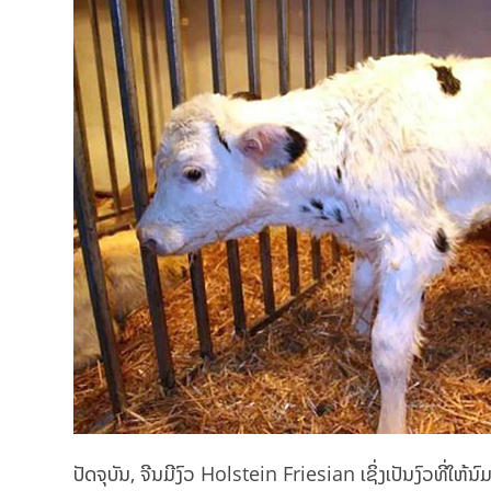
ປັດຈຸ​ບັນ, ຈີນ​ມີງົວ Holstein Friesian ເຊິ່ງເປັນງົວທີ່ໃຫ້ນ