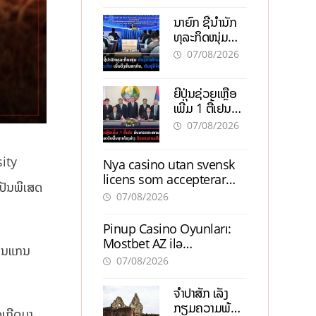
ຕັ້ງເປົ້າດຶງທຶນ
ນາຍົກ ຊີ້ນຳນັກ
150 ລ້ານໂດລາ,
ທຸລະກິດໜຸ່ມ
ສ້າງວຽກ 5.000
ຕ້ອງນຳໜ້າແກ້
ຕຳແໜ່ງ
07/08/2026
ວິກິດເສດຖະກິດ
ເນັ້ນດຶງທຶນ
ຍີ່ປຸ່ນຊ່ວຍເຫຼືອ
ສາກົນ, ຫັນສູ່ດິຈິ
ເພີ່ມ 1 ຕື້ເຢນ
ຕອນ
ອັບເກຣດ
07/08/2026
ສະໜາມບິນວັດ
ໄຕ ຮັບຮອງການ
sity
Nya casino utan svensk
ເຕີບໂຕ
licens som accepterar
ເປັນພິເສດ
Swish: En jämförelse
07/08/2026
Pinup Casino Oyunları:
Mostbet AZ ilə
ຍໂອນແກນ
Müqayisədə Nə Təqdim
07/08/2026
Edir?
ຈຳປາສັກ ເລັ່ງ
ກຽມຄວາມພ້ອມ
ດເກີດມາ