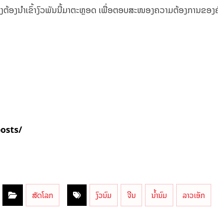
ອງນຳເຂົ້າງົວພັນນີ້ມາຕະຫຼອດ ​ເພື່ອ​ຕອບ​ສະໜອງ​ຄວາມ​ຕ້ອງການ​ຂອງ​ຄົນ
posts/
ສັດໂລກ
ງົວນົມ
ຈີນ
ນ້ຳນົມ
ລາວເອັກ