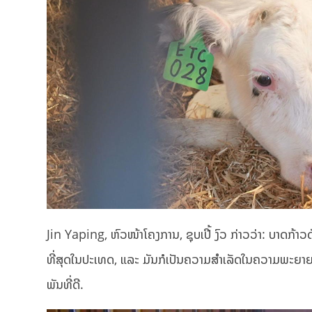
Jin Yaping, ຫົວໜ້າໂຄງການ, ຊຸບເປີ້ ງົວ ກ່າວວ່າ: ບາດກ້າວ
ທີ່ສຸດໃນປະເທດ, ແລະ ມັນກໍເປັນຄວາມສຳເລັດໃນຄວາມພະຍາຍາມ 
ພັນທີ່ດີ.