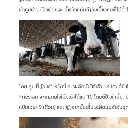
ທັງຮູບຮ່າງ, ຜິວໜັງ ແລະ ນໍ້າໜັກແມ່ນກົງກັບເປົ້າໝາຍທີ່ໄດ້ຕັ້ງ
ໂດຍ ຊຸບເປີ້ ງົວ ທັງ 3 ໂຕນີ້ ຈະຜະລິດນົມໃຫ້ເຮົາ 18 ໂຕນຕໍ
Friesian ຈະສາມາດໃຫ້ນົມເຮົາໄດ້ແຕ່ 10 ໂຕນຕໍ່ປີ ເທົ່ານັ້ນ. 
(ເປັນເວລາ 9 ເດືອນ) ແລະ ຫຼັງຈາກນັ້ນເລີ່ມຜະລິດນົມສໍາລັ