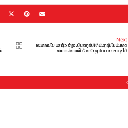
Next
ງ
ທະນາຄານໃນ ບຣາຊິວ ສ້າງລະບົບຮອງຮັບໃຫ້ປະຊາຊົນໃນປະເທດ
ົນ
ສາມາດຈ່າຍພາສີ ດ້ວຍ Cryptocurrency ໄດ້