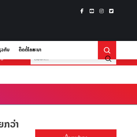
ຽວກັບ
ຕິດຕໍ່ໂຄສະນາ
່ຽວກັບ
ຍກວ່າ