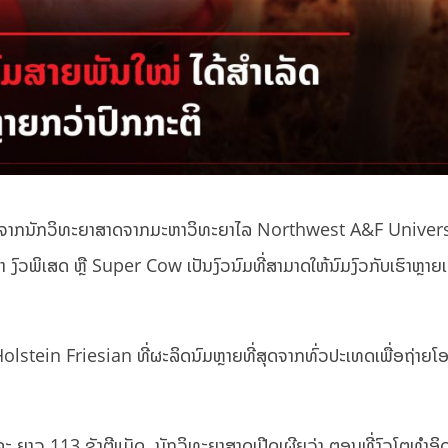
 ຫຼັງຈາກນັກວິທະຍາສາດຈາກມະຫາວິທະຍາໄລ Northwest A&F Univer
ວ່າ ງົວພິເສດ ຫຼື Super Cow ເປັນງົວນົມທີ່ສາມາດໃຫ້ນົມງົວກັບເຮົາຫຼາຍ
ພັນ Holstein Friesian ທີ່ຜະລິດນົມຫຼາຍທີ່ສຸດຈາກທົ່ວປະເທດເພື່ອຖ່າ
ແລະ ຍາວ 113 ຊັງຕີແມັດ. ນັກວິທະຍາສາດເປີດເຜີຍວ່າ ຕອນທີ່ງົວໂຕທຳອິ