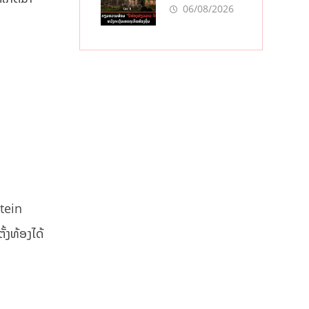
“ປີທ່ອງທ່ຽວ
06/08/2026
ລາວ-ຈີນ 2027”
ຫວັງກະຕຸ້ນ
ເສດຖະກິດ
ທ້ອງຖິ່ນ
stein
ັ້ງທ້ອງໄດ້