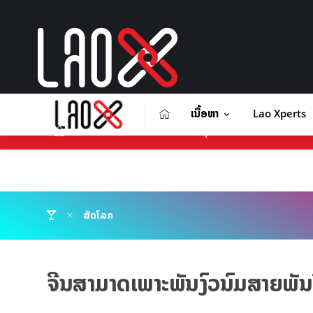
ເນື້ອຫາ
Lao Xperts
ເນື້ອຫາ
Lao Xperts
Lao X F
ຕິດຕໍ່ໂຄສະນາ
ສັດໂລກ
ຈີນສາມາດເພາະພັນງົວນົມສາຍພັນໃໝ