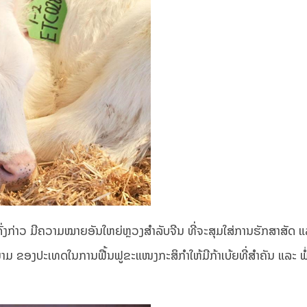
ດັ່ງກ່າວ ມີຄວາມໝາຍອັນໃຫຍ່ຫຼວງສຳລັບຈີນ ທີ່ຈະສຸມໃສ່ການຮັກສາສັດ ແລະ
ຂອງປະເທດໃນການຟື້ນຟູຂະ​ແໜງ​ກະ​ສິ​ກຳ​ໃຫ້ມີກ້າເບ້ຍທີ່ສຳຄັນ ແລະ ພໍ