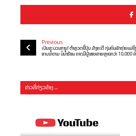
Previous
ເປັນຂະບວນການ! ຕຳຫຼວດຍີ່ປຸ່ນ ມ້າງຄະດີ ກຸ່ມຄົນລັກຖ່າຍແມ່ຍິ
ອາບນໍ້າຕາມ ບໍ່ນໍ້າຮ້ອນ ຄາດມີຜູ້ເສຍຫາຍຫຼາຍກວ່າ 10.000 ຄ
ຂ່າວທີ່ກ່ຽວຂ້ອງ ...