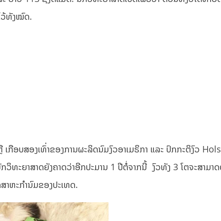
ໄວ້ທັງໝົດ.
່ປີ ຫຼື ເກືອບສອງເທົ່າຂອງການຜະລິດນົມງົວອາເມຣິກາ ແລະ ປົກກະຕິງົວ Hol
ນັກວິທະຍາສາດຍັງຄາດ​ວ່າ​ອີກປະມານ 1 ປີຕໍ່ຈາກນີ້ ​ ງົວທັງ 3 ໂຕຈະສາມາດຕ
ບອຸດສາຫະກໍານົມຂອງປະເທດ.