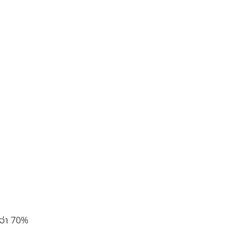
​ກວ່າ 70%