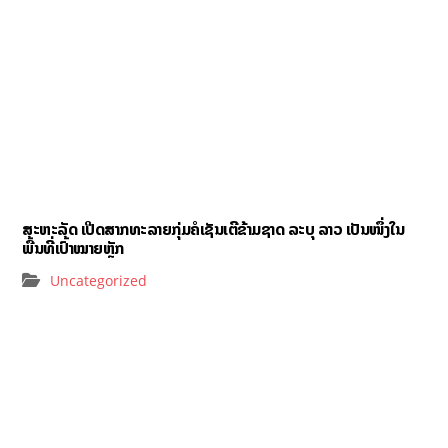
ສະຫະລັດ ເປີດສາກທະລາຍກຸ່ມຄໍເຊັນເຕີຂ້າມຊາດ ລະບຸ ລາວ ເປັນໜຶ່ງໃນ
ພື້ນທີ່ເປົ້າໝາຍຫຼັກ
Uncategorized