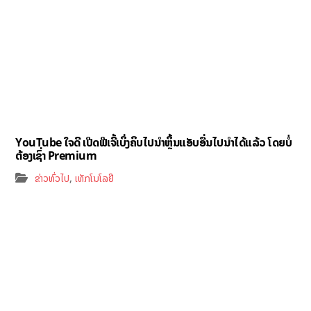
YouTube ໃຈດີ ເປີດຟີເຈີ້ເບິ່ງຄິບໄປນຳຫຼິ້ນແອັບອື່ນໄປນຳໄດ້ແລ້ວ ໂດຍບໍ່
ຕ້ອງເຊົ່າ Premium
,
ຂ່າວທົ່ວໄປ
ເທັກໂນໂລຢີ