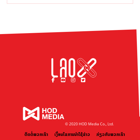
© 2020 HOD Media Co., Ltd.
ຕິດຕໍ່ພວກເຮົາ
ເງື່ອນໄຂການນຳໃຊ້ຂ່າວ
ກ່ຽວກັບພວກເຮົາ