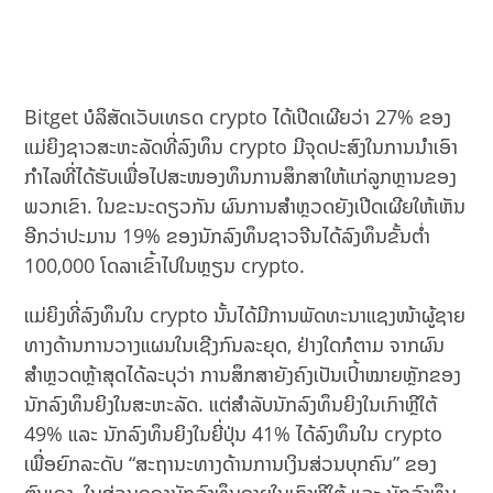
Bitget ບໍລິສັດເວັບເທຣດ crypto ໄດ້ເປີດເຜີຍວ່າ 27% ຂອງ
ແມ່ຍິງຊາວສະຫະລັດທີ່ລົງທຶນ crypto ມີຈຸດປະສົງໃນການນຳເອົາ
ກຳໄລທີ່ໄດ້ຮັບເພື່ອໄປສະໜອງທຶນການສຶກສາໃຫ້ແກ່ລູກຫຼານຂອງ
ພວກເຂົາ. ໃນ​ຂະ​ນະ​ດຽວ​ກັນ ຜົນການສໍາຫຼວດຍັງເປີດເຜີຍໃຫ້ເຫັນ
ອີກວ່າປະມານ 19% ຂອງນັກລົງທຶນຊາວຈີນໄດ້ລົງທຶນຂັ້ນຕໍ່າ
100,000 ໂດລາເຂົ້າໄປໃນຫຼຽນ crypto.
ແມ່ຍິງທີ່ລົງທຶນໃນ crypto ນັ້ນໄດ້ມີການພັດທະນາແຊງໜ້າຜູ້ຊາຍ
ທາງດ້ານການວາງແຜນໃນເຊີງກົນລະຍຸດ, ຢ່າງໃດກໍຕາມ ຈາກຜົນ
ສຳຫຼວດຫຼ້າສຸດໄດ້ລະບຸວ່າ ການສຶກສາຍັງຄົງເປັນເປົ້າໝາຍຫຼັກຂອງ
ນັກລົງທຶນຍິງໃນສະຫະລັດ. ແຕ່ສໍາລັບນັກລົງທຶນຍິງໃນເກົາຫຼີໃຕ້
49% ແລະ ນັກລົງທຶນຍິງໃນຍີ່ປຸ່ນ 41% ໄດ້ລົງທຶນໃນ crypto
ເພື່ອຍົກລະດັບ “ສະຖານະທາງດ້ານການເງິນສ່ວນບຸກຄົນ” ຂອງ
ຕົນເອງ. ໃນສ່ວນຂອງນັກລົງທຶນຊາຍໃນເກົາຫຼີໃຕ້ ແລະ ນັກລົງທຶນ