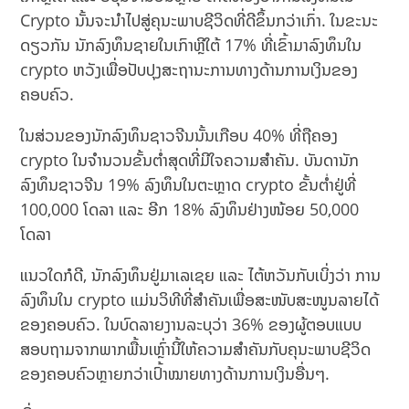
Crypto ນັ້ນຈະນໍາໄປສູ່ຄຸນະພາບຊີວິດທີ່ດີຂຶ້ນກວ່າເກົ່າ. ໃນ​ຂະ​ນະ​
ດຽວ​ກັນ ນັກລົງທຶນຊາຍໃນເກົາຫຼີໃຕ້ 17% ທີ່ເຂົ້າມາລົງທຶນໃນ
crypto ຫວັງເພື່ອປັບປຸງສະຖານະການທາງດ້ານການເງິນຂອງ
ຄອບຄົວ.
ໃນສ່ວນຂອງນັກລົງທຶນຊາວຈີນນັ້ນເກືອບ 40% ທີ່ຖືຄອງ
crypto ໃນຈຳນວນຂັ້ນຕໍ່າສຸດທີ່ມີໃຈຄວາມສໍາຄັນ. ບັນດານັກ
ລົງທຶນຊາວຈີນ 19% ລົງທຶນໃນຕະຫຼາດ crypto ຂັ້ນຕໍ່າຢູ່ທີ່
100,000 ໂດລາ ແລະ ອີກ 18% ລົງທຶນຢ່າງໜ້ອຍ 50,000
ໂດລາ
​ແນວ​ໃດ​ກໍ​ດີ, ນັກ​ລົງທຶນ​ຢູ່​ມາ​ເລ​ເຊຍ​ ແລະ​ ໄຕ້​ຫວັນ​ກັບເບິ່ງວ່າ ການ
ລົງທຶນໃນ crypto ແມ່ນວິທີທີ່ສໍາຄັນເພື່ອສະໜັບສະໜູນລາຍໄດ້
ຂອງຄອບຄົວ. ໃນບົດລາຍງານລະບຸວ່າ 36% ຂອງຜູ້ຕອບແບບ
ສອບຖາມຈາກພາກພື້ນເຫຼົ່ານີ້ໃຫ້ຄວາມສໍາຄັນກັບຄຸນະພາບຊີວິດ
ຂອງຄອບຄົວຫຼາຍກວ່າເປົ້າໝາຍທາງດ້ານການເງິນອື່ນໆ.