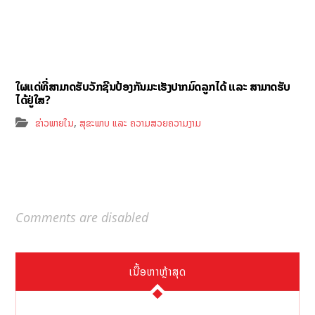
ໃຜແດ່ທີ່ສາມາດຮັບວັກຊີນປ້ອງກັນມະເຮັງປາກມົດລູກໄດ້ ແລະ ສາມາດຮັບ
ໄດ້ຢູ່ໃສ?
,
ຂ່າວພາຍໃນ
ສຸຂະພາບ ແລະ ຄວາມສວຍຄວາມງາມ
Comments are disabled
ເນື້ອຫາຫຼ້າສຸດ