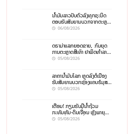
ນໍ້າມັນລາວປັບຕົວລົງທຸກຊະນິດ
ຕອບຮັບສັນຍານບວກຈາກຕະຫຼາດ
ໂລກ ແລະ ຊ່ອງແຄບຮໍມູສ
06/08/2026
ດຣາມ່າແລກຍອດຂາຍ, ກົນຍຸດ
ການຕະຫຼາດສີເທົາ ຢາພິດທຳລາຍ
ທຸລະກິດ ໄລຍະຍາວ
05/08/2026
ລາຄານ້ຳມັນໂລກ ຫຼຸດລົງຕໍ່ເນື່ອງ
ຮັບສັນຍານບວກຊ່ອງແຄບຮໍມຸສ
ຈັບຕາລາຄາໃນລາວ
05/08/2026
ເຕືອນ! ກຽມຮັບມືນໍ້າຖ້ວມ
ກະທັນຫັນ-ດິນເຈື່ອນ ຫຼັງພາຍຸຝົນ
ຍັງສືບຕໍ່ຕົກໜັກທົ່ວປະເທດ
05/08/2026