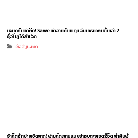
ມະນຸດຄົນທຳອິດ! Sawe ທຳລາຍກຳແພງແລ່ນມາຣາທອນຕ່ຳກວ່າ 2
ຊົ່ວໂມງໄດ້ສຳເລັດ
ຂ່າວຕ່າງປະເທດ
ອັງກິດສ້າງປະຫວັດສາດ! ຜ່ານກົດໝາຍແບນຢາສູບຕະຫຼອດຊີວິດ ສຳລັບຜູ້