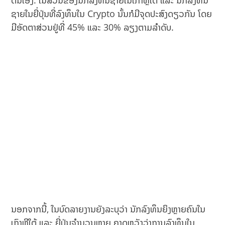
ຊາຍໃນຍີ່ປຸ່ນທີ່ລົງທຶນໃນ Crypto ນັ້ນກໍມີຈຸດປະສົງດຽວກັນ ໂດຍ
ມີອັດຕາສ່ວນຢູ່ທີ່ 45% ແລະ 30% ລຽງຕາມລຳດັບ.
ນອກຈາກນີ້, ໃນບົດລາຍງານຍັງລະບຸວ່າ ​ນັກ​ລົງ​ທຶນ​ຍິງ​ຫຼາຍ​ຄົນ​ໃນ​
ເກົາ​ຫຼີ​ໃຕ້ ແລະ ​ຍີ່​ປຸ່ນຈຳນວນຫຼາຍ ຄາດຫວັງວ່າການລົງທຶນໃນ