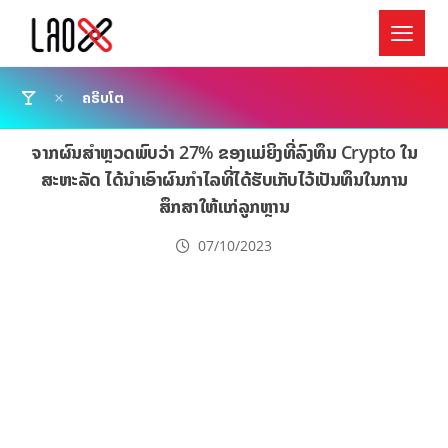
ຄຣິບໂຕ
ຈາກຜົນສຳຫຼວດພົບວ່າ 27% ຂອງແມ່ຍິງທີ່ລົງທຶນ Crypto ໃນ
ສະຫະລັດ ໄດ້ນຳເອົາຜົນກຳໄລທີ່ໄດ້ຮັບເກັບໄວ້ເປັນທຶນໃນການ
ສຶກສາໃຫ້ແກ່ລູກຫຼານ
07/10/2023