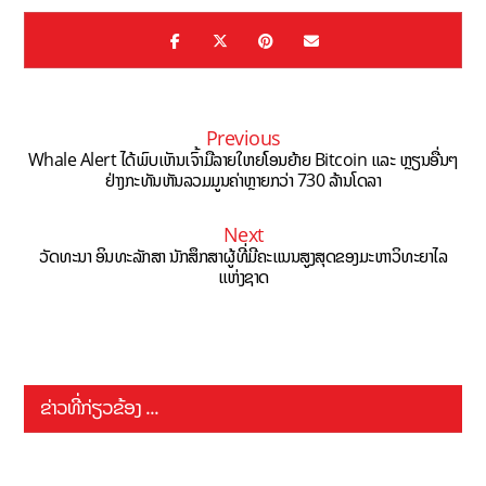
Previous
Whale Alert ໄດ້ພົບເຫັນເຈົ້າມືລາຍໃຫຍ່ໂອນຍ້າຍ Bitcoin ແລະ ຫຼຽນອື່ນໆ
ຢ່າງກະທັນຫັນລວມມູນຄ່າຫຼາຍກວ່າ 730 ລ້ານໂດລາ
Next
ວັດທະນາ ອິນທະລັກສາ ນັກສຶກສາຜູ້ທີ່ມີຄະແນນສູງສຸດຂອງມະຫາວິທະຍາໄລ
ແຫ່ງຊາດ
ຂ່າວທີ່ກ່ຽວຂ້ອງ ...