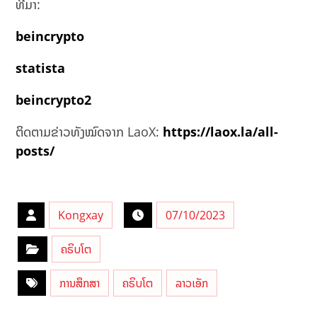
ທີ່ມາ:
beincrypto
statista
beincrypto2
ຕິດຕາມຂ່າວທັງໝົດຈາກ LaoX:
https://laox.la/all-
posts/
Kongxay
07/10/2023
ຄຣິບໂຕ
ການສຶກສາ
ຄຣິບໂຕ
ລາວເອັກ