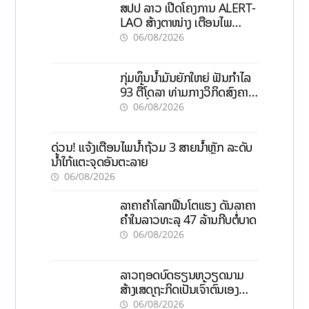
ສປປ ລາວ ເປີດໂຄງການ ALERT-
LAO ສ້າງຕາໜ່າງ ເຕືອນໄພ
ພະຍາດລະບາດທົ່ວປະເທດ
06/08/2026
ກຸ່ມທຶນນ້ຳມັນຍັກໃຫຍ່ ຟັນກຳໄລ
93 ຕື້ໂດລາ ທ່າມກາງວິກິດສົງຄາມ
ລາຄານໍ້າມັນແພງ
06/08/2026
ດ່ວນ! ແຈ້ງເຕືອນໄພນໍ້າຖ້ວມ 3 ສາຍນໍ້າຫຼັກ ລະດັບ
ນໍ້າໃກ້ແຕະຈຸດອັນຕະລາຍ
06/08/2026
ລາຄາຄຳໂລກຟື້ນໂຕແຮງ ດັນລາຄາ
ຄຳໃນລາວທະລຸ 47 ລ້ານກີບຕໍ່ບາດ
06/08/2026
ລາວຖອດບົດຮຽນຫວຽດນາມ
ສ້າງເສດຖະກິດເປັນເຈົ້າຕົນເອງ
ກ້າວສູ່ເປົ້າໝາຍ 2035
06/08/2026