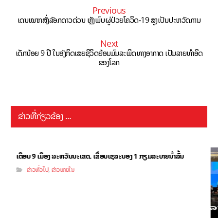
Previous
ເດນໝາກສັ່ງລັອກດາວດ່ວນ ຫຼັງພົບຜູ່ປ່ວຍໂຄວິດ-19 ສູງເປັນປະຫວັດການ
Next
ເດັກນ້ອຍ 9 ປີ ໃນອັງກິດເສຍຊີວິດຍ້ອນມົນລະພິດທາງອາກາດ ເປັນລາຍທຳອິດ
ຂອງໂລກ
ຂ່າວທີ່ກ່ຽວຂ້ອງ ...
ເຕືອນ 9 ເມືອງ ສະຫວັນນະເຂດ, ເຂື່ອນເຊລະນອງ 1 ກຽມລະບາຍນ້ຳລົ້ນ
ຂ່າວທົ່ວໄປ
ຂ່າວພາຍໃນ
,