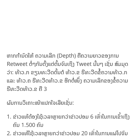
ຫາກກຳນົດໃຫ້ ຄວາມເລິກ (Depth) ຄືຄວາມຍາວຂອງການ
Retweet ຕໍ່ໆກັນຕັ້ງແຕ່ຕົ້ນຈົນເຖິງ Tweet ນັ້ນໆ ເຊັ່ນ ສົມມຸດ
ວ່າ:​ ທ້າວ.ກ ຂຽນທະວີດຕົ້ນຕໍ ທ້າວ.ຂ ຣີທະວີດຂໍ້ຄວາມທ້າວ.ກ
ແລະ ທ້າວ.ຄ ຣີທະວີດທ້າວ.ຂ ອີກຕໍ່ໜຶ່ງ ຄວາມເລິກຂອງຂໍ້ຄວາມ
ຣີທະວີດທ້າວ.ຂ ຄື 3
ຜົນການວິເຄາະໜ້າແປກໃຈເລີຍເຊັ່ນ:
ຂ່າວແທ້ຕ້ອງໃຊ້ເວລາຫຼາຍກວ່າຂ່າວປອມ 6 ເທົ່າໃນການເຂົ້າເຖິງ
ຄົນ 1.500 ຄົນ
ຂ່າວແທ້ໃຊ້ເວລາຫຼາຍກວ່າຂ່າວປອມ 20 ເທົ່າໃນການແຜ່ໄປຈົນ