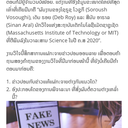
ຕອບກໍມີຢູ່ຈຳນວນບໍ່ໜ້ອຍ. ແຕ່ງານທີ່ອີງຂໍ້ມູນຂະໜາດໃຫຍ່ທີ່ສຸດ
ເທົ່າທີ່ເຄີຍມີມາຄື “ຜົນງານຂອງໂຊຣູຊ ໂວຊູກິ (Soroush
Vosoughi), ເດັບ ຣອຍ (Deb Roy) ແລະ ສິນັນ ອາຣາລ
(Sinan Aral) ນັກວິໄຈແຫ່ງສະຖາບັນເຕັກໂນໂລຊີແມັດຊາຊູເຊັດ
(Massachusetts Institute of Technology or MIT)
ທີ່ຕີພິມລົງໃນວາລະສານ Science ໃນປີ ຄ.ສ 2020”.
ງານວິໄຈນີ້ສຶກສາການແຜ່ກະຈາຍຂ່າວປອມອອນລາຍ ເພື່ອຕອບຄຳ
ຖາມສອງຄຳຖາມຂອງງານວິໄຈທີ່ມີມາກ່ອນໜ້ານີ້ ທີ່ຍັງບໍ່ເຄີຍມີຄຳ
ຕອບມາກ່ອນຄື:
ຂ່າວປອມກັບຂ່າວແທ້ແຜ່ກະຈາຍຕ່າງກັນແນວໃດ?
ອົງປະກອບໃດຂອງການພິຈາລະນາ ທີ່ສົ່ງຜົນຕໍ່ຄວາມຕ່າງເຫລົ່າ
ນີ້?