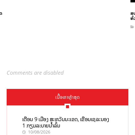
ດ
ສປ
ທົ
Comments are disabled
ເນື້ອຫາຫຼ້າສຸດ
ເຕືອນ 9 ເມືອງ ສະຫວັນນະເຂດ, ເຂື່ອນເຊລະນອງ
1 ກຽມລະບາຍນ້ຳລົ້ນ
10/08/2026