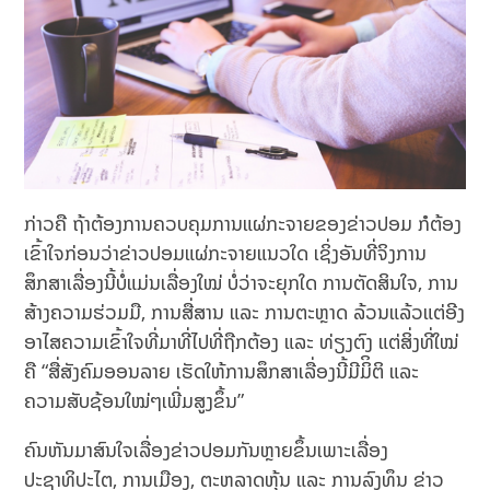
ກ່າວຄື ຖ້າຕ້ອງການຄວບຄຸມການແຜ່ກະຈາຍຂອງຂ່າວປອມ ກໍຕ້ອງ
ເຂົ້າໃຈກ່ອນວ່າຂ່າວປອມແຜ່ກະຈາຍແນວໃດ ເຊິ່ງອັນທີ່ຈິງການ
ສຶກສາເລື່ອງນີ້ບໍ່ແມ່ນເລື່ອງໃໝ່ ບໍ່ວ່າຈະຍຸກໃດ ການຕັດສິນໃຈ, ການ
ສ້າງຄວາມຮ່ວມມື, ການສື່ສານ ແລະ ການຕະຫຼາດ ລ້ວນແລ້ວແຕ່ອີງ
ອາໄສຄວາມເຂົ້າໃຈທີ່ມາທີ່ໄປທີ່ຖືກຕ້ອງ ແລະ ທ່ຽງຕົງ ແຕ່ສິ່ງທີ່ໃໝ່
ຄື “ສື່ສັງຄົມອອນລາຍ ເຮັດໃຫ້ການສຶກສາເລື່ອງນີ້ມີມິິຕິ ແລະ
ຄວາມສັບຊ້ອນໃໝ່ໆເພີ່ມສູງຂຶ້ນ”
ຄົນຫັນມາສົນໃຈເລື່ອງຂ່າວປອມກັນຫຼາຍຂຶ້ນເພາະເລື່ອງ
ປະຊາທິປະໄຕ, ການເມືອງ, ຕະຫລາດຫຸ້ນ ແລະ ການລົງທຶນ ຂ່າວ