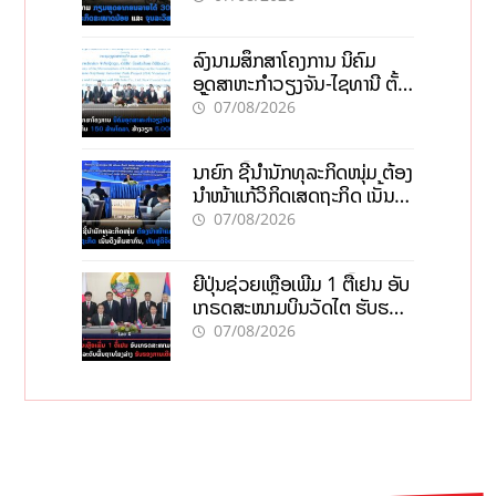
ວິສາຫະກິດ
ລົງນາມສຶກສາໂຄງການ ນິຄົມ
ອຸດສາຫະກຳວຽງຈັນ-ໄຊທານີ ຕັ້ງ
ເປົ້າດຶງທຶນ 150 ລ້ານໂດລາ, ສ້າງ
07/08/2026
ວຽກ 5.000 ຕຳແໜ່ງ
ນາຍົກ ຊີ້ນຳນັກທຸລະກິດໜຸ່ມ ຕ້ອງ
ນຳໜ້າແກ້ວິກິດເສດຖະກິດ ເນັ້ນດຶງ
ທຶນສາກົນ, ຫັນສູ່ດິຈິຕອນ
07/08/2026
ຍີ່ປຸ່ນຊ່ວຍເຫຼືອເພີ່ມ 1 ຕື້ເຢນ ອັບ
ເກຣດສະໜາມບິນວັດໄຕ ຮັບຮອງ
ການເຕີບໂຕ
07/08/2026