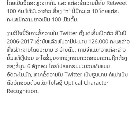
ໂດຍເປັນອິດສະຫຼະຈາກກັນ ແລະ ແຕ່ລະຂໍ້ຄວາມມີຄົນ Retweet
100 ຄົນ ໃຫ້ນັບວ່າຂ່າວເລື່ອງ “ກ” ນີ້ມີກະແສ 10 ໂດຍແຕ່ລະ
ກະແສມີຄວາມຍາວເປັນ 100 ເປັນຕົ້ນ.
ງານວິໄຈນີ້ວິເຄາະຂໍ້ຄວາມໃນ Twitter ຕັ້ງແຕ່ເລີ່ມເປີດຕົວ ຄືໃນປີ
2006-2017 ເຊິ່ງນັບແລ້ວພົບວ່າມີປະມານ 126.000 ກະແສຂ່າວ
ທີ່ແຜ່ກະຈາຍໂດຍປະມານ 3 ລ້ານຄົນ. ການຈຳແນກວ່າແຕ່ລະຂ່າວ
ນ້ັນແທ້ຫຼືປອມ ອາໄສຂໍ້ມູນຈາກອົງກອນກວດສອບຄວາມຖືກຕ້ອງ
ຂອງຂໍ້ມູນ 6 ອົງກອນ ໂດຍໂປຣແກຣມປະມວນຜົນແບບ
ອັດຕະໂນມັດ, ຫາກຂໍ້ຄວາມໃນ Twitter ເປັນຮູບພາບ ກໍແປງເປັນ
ຕົວອັກສອນດ້ວຍເຕັກໂນໂລຊີ Optical Character
Recognition.