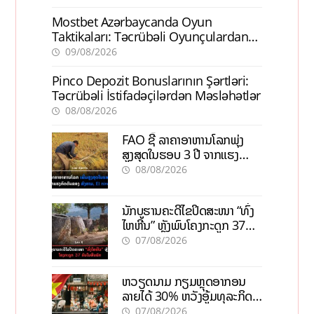
Mostbet Azərbaycanda Oyun
Taktikaları: Təcrübəli Oyunçulardan
İpuçları
09/08/2026
Pinco Depozit Bonuslarının Şərtləri:
Təcrübəli İstifadəçilərdən Məsləhətlər
08/08/2026
FAO ຊີ້ ລາຄາອາຫານໂລກພຸ່ງ
ສູງສຸດໃນຮອບ 3 ປີ ຈາກແຮງ
ກົດດັນຂອງສົງຄາມ, El nino
08/08/2026
ນັກບູຮານຄະດີໄຂປິດສະໜາ “ທົ່ງ
ໄຫຫີນ” ຫຼັງພົບໂຄງກະດູກ 37
ຄົນໃນຫີນຍັກ
07/08/2026
ຫວຽດນາມ ກຽມຫຼຸດອາກອນ
ລາຍໄດ້ 30% ຫວັງອູ້ມທຸລະກິດ
ຂະໜາດນ້ອຍ ແລະ ຈຸນລະ
07/08/2026