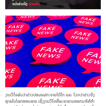
ງານວິໄຈພົບວ່າຂ່າວປອມແຜ່ກະຈາຍໄດ້ໄກ ແລະ ໄວກວ່າຂ່າວຈິງ
ຫຼາຍໃນໂລກອອນລາຍ ເຊິ່ງງານວິໄຈທີ່ພະຍາຍາມອອກມາໃຫ້ຄຳ