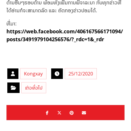
ດ້ານອື່ນໆຮອບດ້ານ ພ້ອມທັງເພີ່ມການພິຈາລະນາ ກັບທຸກຂ່າວທີ່
ໄດ້ອ່ານກໍຈະສາມາດລົດ ແລະ ຄັດກອງຂ່າວປອມໄດ້.
ທີ່ມາ:
https://web.facebook.com/406167566171094/
posts/3491979104256576/?_rdc=1&_rdr
Kongxay
25/12/2020
ຂ່າວທົ່ວໄປ