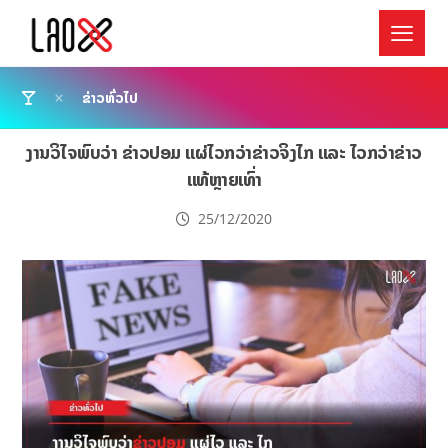
ຂ່າວທົ່ວໄປ
ງານວິໄຈພົບວ່າ ຂ່າວປອມ ແຜ່ໄວກວ່າຂ່າວຈິງໄກ ແລະ ໄວກວ່າຂ່າວ
ແທ້ຫຼາຍເທົ່າ
25/12/2020