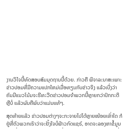
ງານວິໄຈນີ້ທົດສອບສົມມຸດຖານນີ້ດ້ວຍ. ກ່າວຄື ພິຈາລະນາສະເພາະ
ຂ່າວປອມທີ່ມີຄວາມແປກໃຫມ່ເມື່ອທຽບກັບຂ່າວຈິງ ແລ້ວເບິ່ງວ່າ
ຄົນມີແນວໂນ້ມຈະຣີທະວີດຂ່າວປອມຈຳພວກນີ້ຫຼາຍກວ່າປົກກະຕິ
ຫຼືບໍ່ ແລ້ວຜົນຄືພົບວ່າແມ່ນແທ້ໆ.
ສຸດທ້າຍແລ້ວ ຂ່າວປອມຕ່າງໆຈະກະຈາຍໄປໄດ້ຫຼາຍໜ້ອຍເທົ່າໃດ ກໍ
ຢູ່ທີ່ຕົວພວກເຮົາວ່າຈະຢັ້ງໃຈບໍ່ຟ້າວກົດແຊຣ໌, ອາດຈະລອງຫາຂໍ້ມູນ