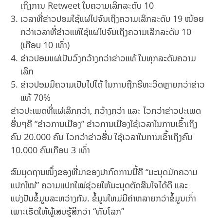
ເຖິງການ Retweet ໃນຄວາມເລິກລະດັບ 10
ເວລາທີ່ຂ່າວປອມໃຊ້ແຜ່ໄປຈົນເຖິງຄວາມເລິກລະດັບ 19 ໜ້ອຍ
ກວ່າເວລາທີ່ຂ່າວແທ້ໃຊ້ແຜ່ໄປຈົນເຖິງຄວາມເລິກລະດັບ 10
(ເກືອບ 10 ເທົ່າ)
ຂ່າວປອມແຜ່ເປັນວົງກວ້າງກວ່າຂ່າວແທ້ ໃນທຸກລະດັບຄວາມ
ເລິກ
ຂ່າວປອມມີຄວາມເປັນໄປໄດ້ ໃນການຖືກຣີທະວີດຫຼາຍກວ່າຂ່າວ
ແທ້ 70%
ຂ່າວປະເພດທີ່ແຜ່ເລິກກວ່າ, ກວ້າງກວ່າ ແລະ ໄວກວ່າຂ່າວປະເພດ
ອື່ນໆຄື “ຂ່າວການເມືອງ” ຂ່າວການເມືອງໃຊ້ເວລາໃນການເຂົ້າເຖິງ
ຄົນ 20.000 ຄົນ ໄວກວ່າຂ່າວອື່ນ ໃຊ້ເວລາໃນການເຂົ້າເຖິງຄົນ
10.000 ຄົນເກືອບ 3 ເທົ່າ
ສົມມຸດຖານໜຶ່ງຂອງທີ່ມາຂອງປາກົດການນີ້ຄື “ມະນຸດມັກຄວາມ
ແປກໃໝ່” ຄວາມແປກໃໝ່ຊ່ວຍໃຫ້ມະນຸດຕັດສິນໃຈໄດ້ດີ ແລະ
ແບ່ງປັນຂໍ້ມູນລະຫວ່າງກັນ. ຂໍ້ມູນໃຫມ່ມີຄ່າຫລາຍກວ່າຂໍ້ມູນເກົ່າ
ເພາະເຮັດໃຫ້ຜູ້ເສບຮູ້ສຶກວ່າ “ທັນໂລກ”