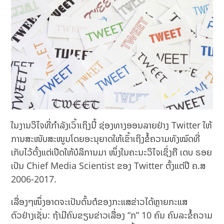
ໃນງານວິໄຈທີ່ກຳລັງເວົ້າເຖິງນີ້ ຊ່ອງທາງອອນລາຍຢ່າງ Twitter ໃຫ້
ການສະໜັບສະໜູນໂດຍອະນຸຍາດໃຫ້ເຂົ້າເຖິງຂໍ້ຄວາມທັງໝົດທີ່
ເກັບໄວ້ຕັ້ງແຕ່ເປີດໃຫ້ບໍລິການມາ ໜຶ່ງໃນຄະນະວິໄຈເຊິ່ງຄື ເດບ ຣອຍ
ເປັນ Chief Media Scientist ຂອງ Twitter ຕັ້ງແຕ່ປີ ຄ.ສ
2006-2017.
ເລື່ອງໆໜຶ່ງອາດຈະເປັນຕົ້ນຕໍຂອງກະແສຂ່າວໄດ້ຫຼາຍກະແສ
ຕົວຢ່າງເຊັ່ນ: ຖ້າມີຄົນຂຽນຂ່າວເລື່ອງ “ກ” 10 ຄົນ ຄົນລະຂໍ້ຄວາມ