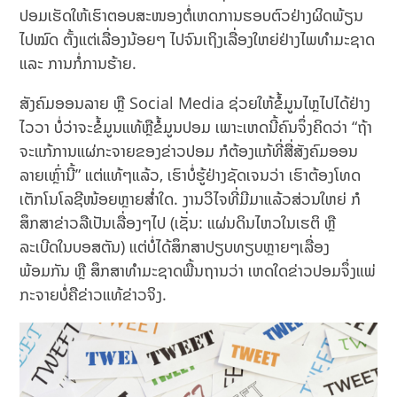
ປອມເຮັດໃຫ້ເຮົາຕອບສະໜອງຕໍ່ເຫດການຮອບຕົວຢ່າງຜິດພ້ຽນ
ໄປໝົດ ຕັ້ງແຕ່ເລື່ອງນ້ອຍໆ ໄປຈົນເຖິງເລື່ອງໃຫຍ່ຢ່າງໄພທຳມະຊາດ
ແລະ ການກໍ່ການຮ້າຍ.
ສັງຄົມອອນລາຍ ຫຼື Social Media ຊ່ວຍໃຫ້ຂໍ້ມູນໄຫຼໄປໄດ້ຢ່າງ
ໄວວາ ບໍ່ວ່າຈະຂໍ້ມູນແທ້ຫຼືຂໍ້ມູນປອມ ເພາະເຫດນີ້ຄົນຈຶ່ງຄິດວ່າ “ຖ້າ
ຈະແກ້ການແຜ່ກະຈາຍຂອງຂ່າວປອມ ກໍຕ້ອງແກ້ທີ່ສື່ສັງຄົມອອນ
ລາຍເຫຼົ່ານີ້” ແຕ່ແທ້ໆແລ້ວ, ເຮົາບໍ່ຮູ້ຢ່າງຊັດເຈນວ່າ ເຮົາຕ້ອງໂທດ
ເຕັກໂນໂລຊີໜ້ອຍຫຼາຍສຳ່ໃດ. ງານວິໄຈທີ່ມີມາແລ້ວສ່ວນໃຫຍ່ ກໍ
ສຶກສາຂ່າວລືເປັນເລື່ອງໆໄປ (ເຊັ່ນ: ແຜ່ນດິນໄຫວໃນເຮຕິ ຫຼື
ລະເບີດໃນບອສຕັນ) ແຕ່ບໍ່ໄດ້ສຶກສາປຽບທຽບຫຼາຍໆເລື່ອງ
ພ້ອມກັນ ຫຼື ສຶກສາທຳມະຊາດພື້ນຖານວ່າ ເຫດໃດຂ່າວປອມຈຶ່ງແພ່
ກະຈາຍບໍ່ຄືຂ່າວແທ້ຂ່າວຈິງ.