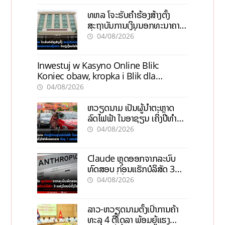
ທຫລ ໂຈະຮັບຄຳຮ້ອງສ້າງຕັ້ງ
ສະຖາບັນການເງິນນອກທະນາຄານ
ຊົ່ວຄາວ ປັບປຸງເງື່ອນໄຂໃໝ່
04/08/2026
Inwestuj w Kasyno Online Blik:
Koniec obaw, kropka i Blik dla
pewności
04/08/2026
ຫວຽດນາມ ເປັນຜູ້ນຳຕະຫຼາດ
ລົດໄຟຟ້າ ໃນອາຊຽນ ເຄິ່ງປີທຳອິດ
ຍອດຂາຍບັນລຸ 1 ແສນຄັນ
04/08/2026
Claude ຫຼຸດອອກຈາກລະບົບ
ທົດສອບ ກ່ອນແຮັກບໍລິສັດ 3
ແຫ່ງໂດຍບໍ່ຕັ້ງໃຈ
04/08/2026
ລາວ-ຫວຽດນາມຕັ້ງເປົ້າການຄ້າ
ທະລຸ 4 ຕື້ໂດລາ ພ້ອມຍູ້ແຮງ