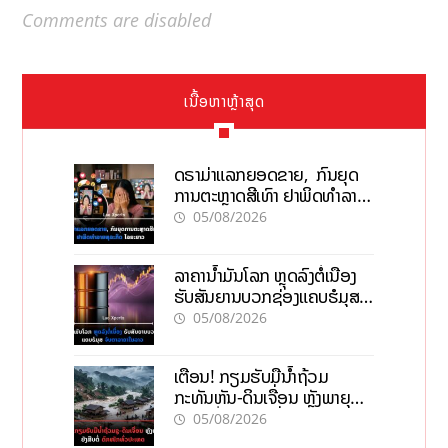
Comments are disabled
ເນື້ອຫາຫຼ້າສຸດ
ດຣາມ່າແລກຍອດຂາຍ, ກົນຍຸດ
ການຕະຫຼາດສີເທົາ ຢາພິດທຳລາຍ
ທຸລະກິດ ໄລຍະຍາວ
05/08/2026
ລາຄານ້ຳມັນໂລກ ຫຼຸດລົງຕໍ່ເນື່ອງ
ຮັບສັນຍານບວກຊ່ອງແຄບຮໍມຸສ
ຈັບຕາລາຄາໃນລາວ
05/08/2026
ເຕືອນ! ກຽມຮັບມືນໍ້າຖ້ວມ
ກະທັນຫັນ-ດິນເຈື່ອນ ຫຼັງພາຍຸຝົນ
ຍັງສືບຕໍ່ຕົກໜັກທົ່ວປະເທດ
05/08/2026