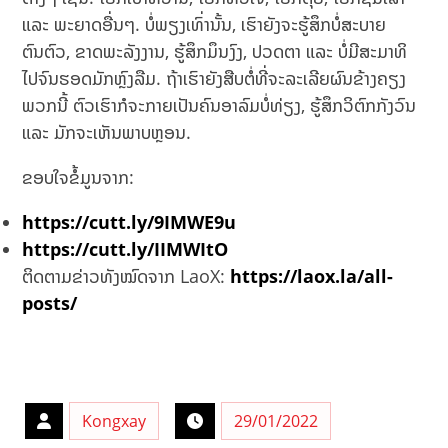
ແລະ ພະຍາດອື່ນໆ. ບໍ່ພຽງເທົ່ານັ້ນ, ເຮົາຍັງຈະຮູ້ສຶກບໍ່ສະບາຍ
ຕົນຕົວ, ຂາດພະລັງງານ, ຮູ້ສຶກມຶນງົງ, ປວດຕາ ແລະ ບໍ່ມີສະມາທິ
ໄປຈົນຮອດມັກຫຼົງລືມ. ຖ້າເຮົາຍັງສືບຕໍ່ທີ່ຈະລະເລີຍຜົນຂ້າງຄຽງ
ພວກນີ້ ຕົວເຮົາກໍຈະກາຍເປັນຄົນອາລົມບໍ່ທ່ຽງ, ຮູ້ສຶກວິຕົກກັງວົນ
ແລະ ມັກຈະເຫັນພາບຫຼອນ.
ຂອບໃຈຂໍ້ມູນຈາກ:
https://cutt.ly/9IMWE9u
https://cutt.ly/IIMWItO
ຕິດຕາມຂ່າວທັງໝົດຈາກ LaoX:
https://laox.la/all-
posts/
Kongxay
29/01/2022