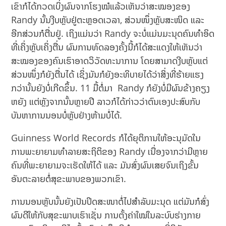
ເຂົາກໍໄດ້ກວດເບິ່ງຜົນຈາກໂຮງໝໍແລ້ວເຫັນວ່າສະໝອງຂອງ
Randy ນັ້ນງີບຫຼັບຢູ່ຕະຫຼອດເວລາ, ສ່ວນໜຶ່ງຫຼັບສະໜິດ ແລະ
ອີກສ່ວນກໍຕື່ນຢູ່. ເຖິງແມ່ນວ່າ Randy ຈະບໍ່ແມ່ນມະນຸດຄົນທຳອິດ
ທີ່ເຄິ່ງຫຼັບເຄິ່ງຕື່ນ ຜົນການທົດລອງຄັ້ງນີ້ກໍໄດ້ສະແດງໃຫ້ເຫັນວ່າ
ສະໝອງຂອງຄົນເຮົາອາດວິວັດທະນາການ ໂດຍສາມາດງີບຫຼັບແຕ່
ສ່ວນໜຶ່ງກໍຍັງຕື່ນໄດ້ ເຊິ່ງມັນກໍຍັງອະທິບາຍໄດ້ວ່າສິ່ງທີ່ຮ້າຍແຮງ
ກວ່ານັ້ນຍັງບໍ່ເກີດຂຶ້ນ. 11 ມື້ຕໍ່ມາ Randy ກໍຍັງບໍ່ມີຜົນຂ້າງຄຽງ
ຫຍັງ ແຕ່ຫຼັງຈາກນັ້ນຫຼາຍປີ ລາວກໍໄດ້ກ່າວວ່າຕົນເອງປະສົບກັບ
ບັນຫາການນອນບໍ່ຫຼັບຢ່າງຫ້າມບໍ່ໄດ້.
Guinness World Records ກໍໄດ້ຍຸຕິການໃຫ້ອະນຸມັດໃນ
ການພະຍາຍາມທຳລາຍສະຖິຕິຂອງ Randy ເນື່ອງຈາກວ່າມີຫຼາຍ
ຄົນທີ່ພະຍາຍາມຈະເຮັດໃຫ້ໄດ້ ແລະ ມັນສົ່ງຜົນເສຍຈົນເຖິງຂັ້ນ
ອັນຕະລາຍຕໍ່ສຸຂະພາບຂອງພວກເຂົາ.
ການນອນຫຼັບນັ້ນຍັງເປັນປິດສະໜາຕໍ່ໄປສຳລັບມະນຸດ ແຕ່ມັນກໍສົ່ງ
ຜົນດີໃຫ້ກັບສຸຂະພາບເຮົາເຊັ່ນ ການຕັ້ງຄ່າໃໝ່ໃນລະບົບຮ່າງກາຍ