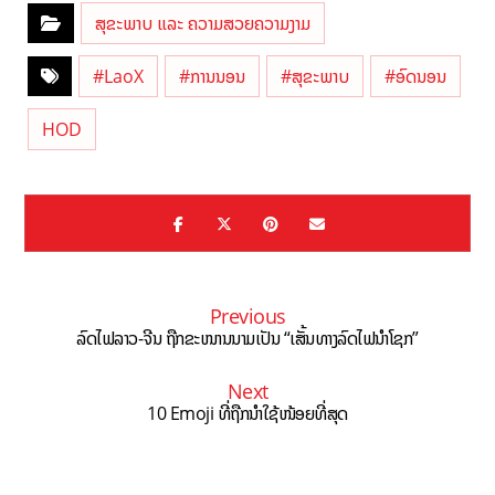
ສຸຂະພາບ ແລະ ຄວາມສວຍຄວາມງາມ
#LaoX
#ການນອນ
#ສຸຂະພາບ
#ອົດນອນ
HOD
Previous
ລົດໄຟລາວ-ຈີນ ຖືກຂະໜານນາມເປັນ “ເສັ້ນທາງລົດໄຟນຳໂຊກ”
Next
10 Emoji ທີ່ຖືກນຳໃຊ້ໜ້ອຍທີ່ສຸດ