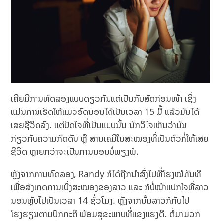
ເຄີຍມີການທົດລອງແບບດຽວກັນແຕ່ເປັນກັບສັດກ່ອນໜ້າ ເຊິ່ງ
ແມ່ນການເຮັດໃຫ້ແມວອົດນອນໄດ້ເປັນເວລາ 15 ມື້ ແລ້ວມັນໄດ້
ເສຍຊີວິດລົງ. ແຕ່ປັດໄຈທີ່ເປັນແບບນັ້ນ ນັກວິໄຈເຫັນວ່າມັນ
ກ່ຽວກັບຄວາມກົດດັນ ຫຼື ສານເຄມີໃນສະໝອງທີ່ເປັນຕົວກໍ່ໃຫ້ເສຍ
ຊີວິດ ຫຼາຍກວ່າຈະເປັນການນອນບໍ່ພຽງພໍ.
ຫຼັງຈາກການທົດລອງ, Randy ກໍໄດ້ຖືກນຳສົ່ງໄປທີ່ໂຮງໝໍທັນທີ
ເພື່ອສັງເກດການເບິ່ງສະໝອງຂອງລາວ ແລະ ກໍບໍ່ໜ້າແປກໃຈທີ່ລາວ
ນອນຫຼັບໄປເປັນເວລາ 14 ຊົ່ວໂມງ. ຫຼັງຈາກນັ້ນລາວກໍກັບໄປ
ໂຮງຮຽນຕາມປົກກະຕິ ພ້ອມສຸຂະພາບທີ່ແຂງແຮງດີ. ຕໍ່ມາພວກ