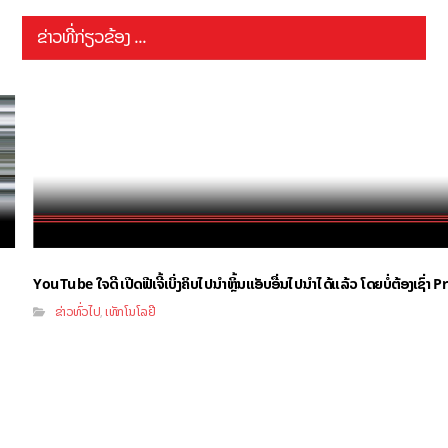
ຂ່າວທີ່ກ່ຽວຂ້ອງ ...
YouTube ໃຈດີ ເປີດຟີເຈີ້ເບິ່ງຄິບໄປນຳຫຼິ້ນແອັບອື່ນໄປນຳໄດ້ແລ້ວ ໂດຍບໍ່ຕ້ອງເຊົ່
ຂ່າວທົ່ວໄປ
ເທັກໂນໂລຢີ
,