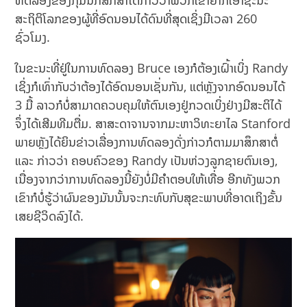
ທົດລອງຂອງກຸ່ມນັກສຶກສາໄດ້ກ່າວວ່າພວກເຂົາຢາກເອົາຊະນະ
ສະຖິຕິໂລກຂອງຜູ້ທີ່ອົດນອນໄດ້ດົນທີ່ສຸດເຊິ່ງມີເວລາ 260
ຊົ່ວໂມງ.
ໃນຂະນະທີ່ຢູ່ໃນການທົດລອງ Bruce ເອງກໍຕ້ອງເຝົ້າເບິ່ງ Randy
ເຊິ່ງກໍເທົ່າກັບວ່າຕ້ອງໄດ້ອົດນອນເຊັ່ນກັນ, ແຕ່ຫຼັງຈາກອົດນອນໄດ້
3 ມື້ ລາວກໍບໍ່ສາມາດຄວບຄຸມໃຫ້ຕົນເອງຢູ່ກວດເບິ່ງຢ່າງມີສະຕິໄດ້
ຈຶ່ງໄດ້ເສີມທີມຕື່ມ. ສາສະດາຈານຈາກມະຫາວິທະຍາໄລ Stanford
ພາຍຫຼັງໄດ້ຍິນຂ່າວເລື່ອງການທົດລອງດັ່ງກ່າວກໍຕາມມາສຶກສາຕໍ່
ແລະ ກ່າວວ່າ ຄອບຄົວຂອງ Randy ເປັນຫ່ວງລູກຊາຍຕົນເອງ,
ເນື່ອງຈາກວ່າການທົດລອງນີ້ຍັງບໍ່ມີຄຳຕອບໃຫ້ເທື່ອ ອີກທັງພວກ
ເຂົາກໍບໍ່ຮູ້ວ່າຜົນຂອງມັນນັ້ນຈະກະທົບກັບສຸຂະພາບທີ່ອາດເຖິງຂັ້ນ
ເສຍຊີວິດລົງໄດ້.