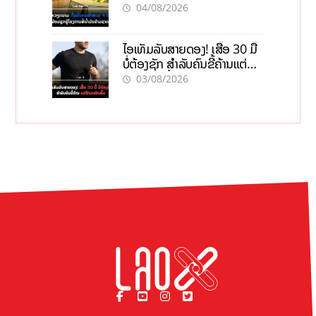
ໂຄງການທໍ່ນໍ້າມັນຂ້າມຊາດ
04/08/2026
ໄອເທັມລັບສາຍດອງ! ເສື້ອ 30 ມື້
ບໍ່ຕ້ອງຊັກ ສຳລັບຄົນຂີ້ຄ້ານແຕ່
ຢ້ານເໝັນສົ້ມ
03/08/2026