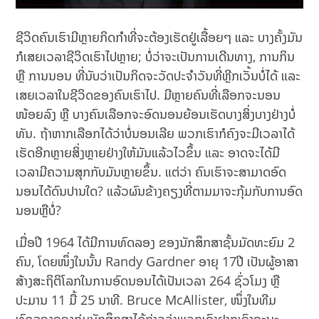
ຊີວິດຄົນເຮົາມີຫຼາຍກິດກຳທີ່ຈະຕ້ອງເຮັດຢູ່ເລື້ອຍໆ ແລະ ບາງຄັ້ງມັນ
ກໍເສຍເວລາຊີວິດເຮົາໄປຫຼາຍ; ບໍ່ວ່າຈະເປັນການເດີນທາງ, ການກິນ
ຫຼື ການນອນ ທີ່ນັບວ່າເປັນກິດຈະວັດປະຈຳວັນທີ່ຫຼີກເວັ້ນບໍ່ໄດ້ ແລະ
ເສຍເວລາໃນຊີວິດຂອງຄົນເຮົາໄປ. ມີຫຼາຍຄົນທີ່ເລືອກຈະນອນ
ໜ້ອຍລົງ ຫຼື ບາງຄົນເລືອກຈະອົດນອນຍ້ອນເຮັດບາງສິ່ງບາງຢ່າງບໍ່
ທັນ. ຖ້າຫາກເລືອກໄດ້ວ່າບໍ່ນອນເລີຍ ພວກເຮົາກໍຄົງຈະມີເວລາໄດ້
ເຮັດອີກຫຼາຍສິ່ງຫຼາຍຢ່າງໃຫ້ມັນແລ້ວໄວຂຶ້ນ ແລະ ອາດຈະໄດ້ມີ
ເວລາມີຄວາມສຸກກັບມັນຫຼາຍຂຶ້ນ. ແຕ່ວ່າ ຄົນເຮົາຈະສາມາດອົດ
ນອນໄດ້ດົນປານໃດ? ແລ້ວຜົນຂ້າງຄຽງທີ່ຕາມມາຈະກຸ້ມກັບການອົດ
ນອນຫຼືບໍ່?
ເມື່ອປີ 1964 ໄດ້ມີການທົດລອງ ຂອງນັກສຶກສາຊັ້ນມັດທະຍົມ 2
ຄົນ, ໂດຍໜຶ່ງໃນນັ້ນ Randy Gardner ອາຍຸ 17ປີ ເປັນຜູ້ອາສາ
ສ້າງສະຖິຕິໂລກໃນການອົດນອນໄດ້ເປັນເວລາ 264 ຊົ່ວໂມງ ຫຼື
ປະມານ 11 ມື້ 25 ນາທີ. Bruce McAllister, ໜຶ່ງໃນທີມ