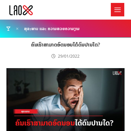
ສຸຂະພາບ ແລະ ຄວາມສວຍຄວາມງາມ
ຄົນເຮົາສາມາດອົດນອນໄດ້ດົນປານໃດ?
29/01/2022