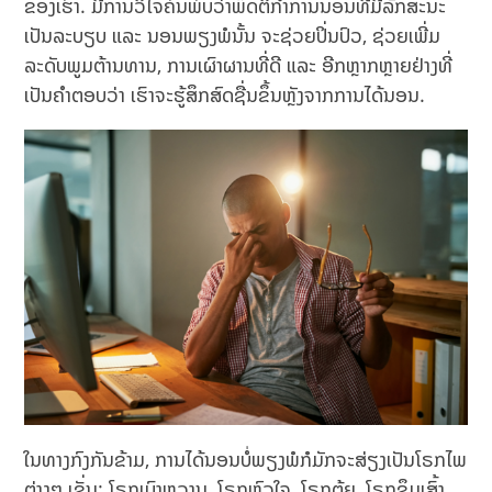
ຂອງເຮົາ. ມີການວິໄຈຄົ້ນພົບວ່າພຶດຕິກຳການນອນທີ່ມີລັກສະນະ
ເປັນລະບຽບ ແລະ ນອນພຽງພໍນັ້ນ ຈະຊ່ວຍປິ່ນປົວ, ຊ່ວຍເພີ່ມ
ລະດັບພູມຕ້ານທານ, ການເຜົາຜານທີ່ດີ ແລະ ອີກຫຼາກຫຼາຍຢ່າງທີ່
ເປັນຄຳຕອບວ່າ ເຮົາຈະຮູ້ສຶກສົດຊື່ນຂຶ້ນຫຼັງຈາກການໄດ້ນອນ.
ໃນທາງກົງກັນຂ້າມ, ການໄດ້ນອນບໍ່ພຽງພໍກໍມັກຈະສ່ຽງເປັນໂຣກໄພ
ຕ່າງໆ ເຊັ່ນ: ໂຣກເບົາຫວານ, ໂຣກຫົວໃຈ, ໂຣກຕຸ້ຍ, ໂຣກຊຶມເສົ້າ