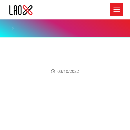
ຂ່າວຕ່າງປະເທດ
ຄວາມຜິດພາດມັນເກີດຂຶ້ນໄດ້ແຕ່ມັນຕ້ອງບໍ່ແມ່ນແບບນີ້!
ທະນາຄານຢຶດເຮືອນຜິດຫຼັງແຖມຍັງມ້າງເຄື່ອງໃນເຮືອນ
ດ້ານເຈົ້າຂອງຕົວຈິງກຽມຍື່ນຟ້ອງສານ
03/10/2022