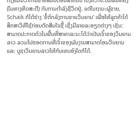
(ໃນທາງທິດສະດີ) ກັບການດຳລົງຊີວິດຢູ່. ແຕ່ໃນຖານະຜູ້ຂາຍ,
Schaik ກໍໄດ້ຮ່າງ ‘ຂໍ້ຕົກລົງການຂາຍວິນຍານ’ ເພື່ອໃຫ້ລູກຄ້າໄດ້
ສຶກສາວິທີໃຊ້ກ່ອນຕັດສິນໃຈຊື້ ເຊິ່ງມີລາຍລະອຽດຕ່າງໆ ເຊັ່ນ:
ສາມາດປະກາດຕົວໃນພື້ນທີ່ສາທາລະນະໄດ້ວ່າເປັນເຈົ້າຂອງວິນຍານ
ລາວ ລວມໄປຮອດການທີ່ເຈົ້າຂອງຜົນງານສາມາດໂອນວິນຍານ
ແລະ ບູຊາວິນຍານລາວໃຫ້ກັບເທບອົງໃດກໍໄດ້.