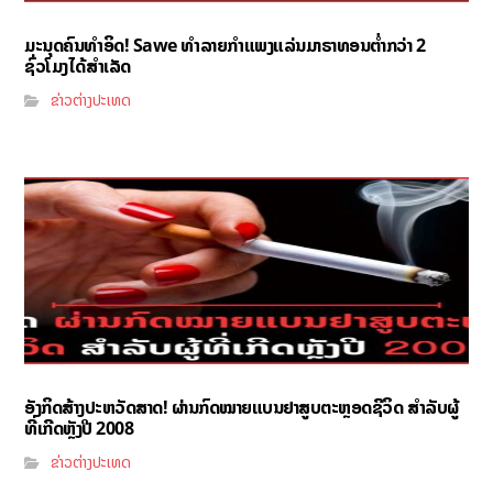
ມະນຸດຄົນທຳອິດ! Sawe ທຳລາຍກຳແພງແລ່ນມາຣາທອນຕ່ຳກວ່າ 2
ຊົ່ວໂມງໄດ້ສຳເລັດ
ຂ່າວຕ່າງປະເທດ
ອັງກິດສ້າງປະຫວັດສາດ! ຜ່ານກົດໝາຍແບນຢາສູບຕະຫຼອດຊີວິດ ສຳລັບຜູ້
ທີ່ເກີດຫຼັງປີ 2008
ຂ່າວຕ່າງປະເທດ