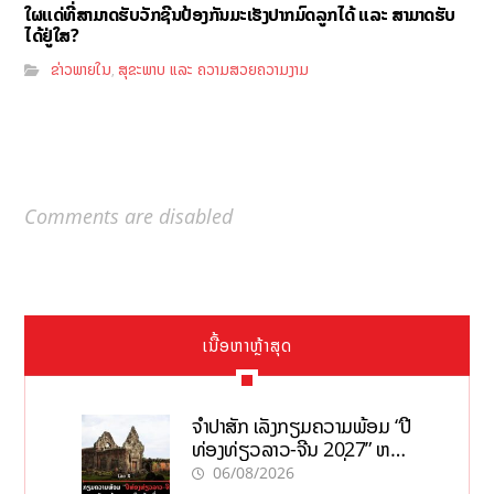
ໃຜແດ່ທີ່ສາມາດຮັບວັກຊີນປ້ອງກັນມະເຮັງປາກມົດລູກໄດ້ ແລະ ສາມາດຮັບ
ໄດ້ຢູ່ໃສ?
ຂ່າວພາຍໃນ
ສຸຂະພາບ ແລະ ຄວາມສວຍຄວາມງາມ
,
Comments are disabled
ເນື້ອຫາຫຼ້າສຸດ
ຈຳປາສັກ ເລັ່ງກຽມຄວາມພ້ອມ “ປີ
ທ່ອງທ່ຽວລາວ-ຈີນ 2027” ຫວັງ
ກະຕຸ້ນເສດຖະກິດທ້ອງຖິ່ນ
06/08/2026