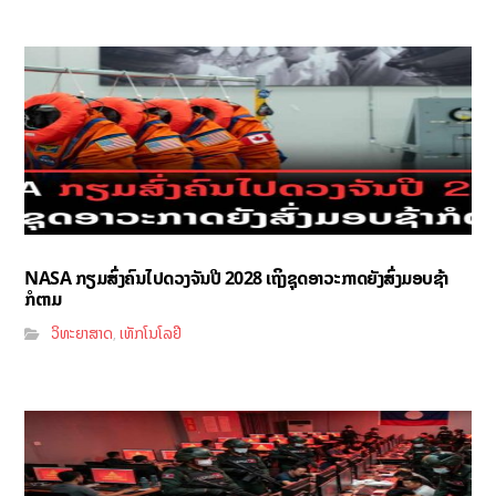
NASA ກຽມສົ່ງຄົນໄປດວງຈັນປີ 2028 ເຖິງຊຸດອາວະກາດຍັງສົ່ງມອບຊ້າ
ກໍຕາມ
ວິທະຍາສາດ
ເທັກໂນໂລຢີ
,