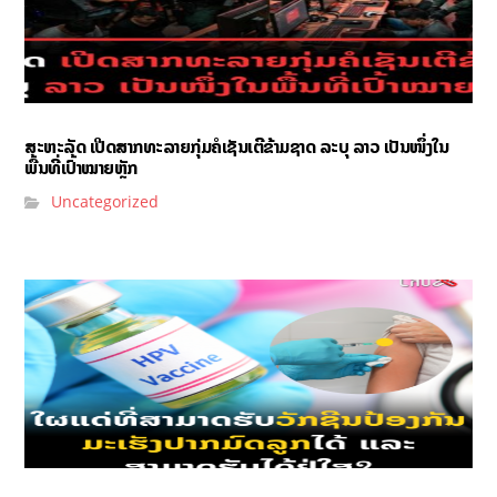
ສະຫະລັດ ເປີດສາກທະລາຍກຸ່ມຄໍເຊັນເຕີຂ້າມຊາດ ລະບຸ ລາວ ເປັນໜຶ່ງໃນ
ພື້ນທີ່ເປົ້າໝາຍຫຼັກ
Uncategorized