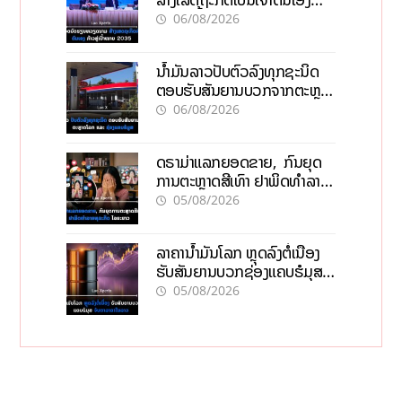
ກ້າວສູ່ເປົ້າໝາຍ 2035
06/08/2026
ນໍ້າມັນລາວປັບຕົວລົງທຸກຊະນິດ
ຕອບຮັບສັນຍານບວກຈາກຕະຫຼາດ
ໂລກ ແລະ ຊ່ອງແຄບຮໍມູສ
06/08/2026
ດຣາມ່າແລກຍອດຂາຍ, ກົນຍຸດ
ການຕະຫຼາດສີເທົາ ຢາພິດທຳລາຍ
ທຸລະກິດ ໄລຍະຍາວ
05/08/2026
ລາຄານ້ຳມັນໂລກ ຫຼຸດລົງຕໍ່ເນື່ອງ
ຮັບສັນຍານບວກຊ່ອງແຄບຮໍມຸສ
ຈັບຕາລາຄາໃນລາວ
05/08/2026