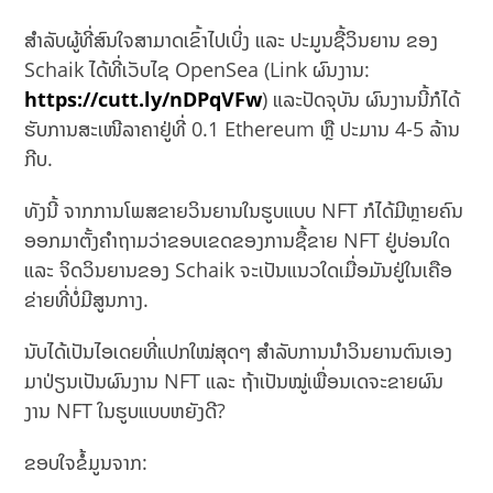
ສຳລັບຜູ້ທີ່ສົນໃຈສາມາດເຂົ້າໄປເບິ່ງ ແລະ ປະມູນຊື້ວິນຍານ ຂອງ
Schaik ໄດ້ທີ່ເວັບໄຊ OpenSea (Link ຜົນງານ:
https://cutt.ly/nDPqVFw
) ແລະປັດຈຸບັນ ຜົນງານນີ້ກໍໄດ້
ຮັບການສະເໜີລາຄາຢູ່ທີ່ 0.1 Ethereum ຫຼື ປະມານ 4-5 ລ້ານ
ກີບ.
ທັງນີ້ ຈາກການໂພສຂາຍວິນຍານໃນຮູບແບບ NFT ກໍໄດ້ມີຫຼາຍຄົນ
ອອກມາຕັ້ງຄຳຖາມວ່າຂອບເຂດຂອງການຊື້ຂາຍ NFT ຢູ່ບ່ອນໃດ
ແລະ ຈິດວິນຍານຂອງ Schaik ຈະເປັນແນວໃດເມື່ອມັນຢູ່ໃນເຄືອ
ຂ່າຍທີ່ບໍ່ມີສູນກາງ.
ນັບໄດ້ເປັນໄອເດຍທີ່ແປກໃໝ່ສຸດໆ ສຳລັບການນຳວິນຍານຕົນເອງ
ມາປ່ຽນເປັນຜົນງານ NFT ແລະ ຖ້າເປັນໝູ່ເພື່ອນເດຈະຂາຍຜົນ
ງານ NFT ໃນຮູບແບບຫຍັງດີ?
ຂອບໃຈຂໍ້ມູນຈາກ: