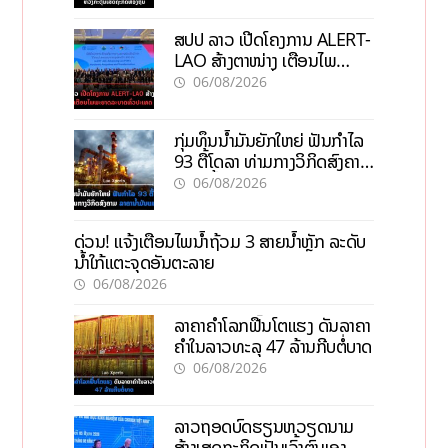
ສປປ ລາວ ເປີດໂຄງການ ALERT-
LAO ສ້າງຕາໜ່າງ ເຕືອນໄພ
ພະຍາດລະບາດທົ່ວປະເທດ
06/08/2026
ກຸ່ມທຶນນ້ຳມັນຍັກໃຫຍ່ ຟັນກຳໄລ
93 ຕື້ໂດລາ ທ່າມກາງວິກິດສົງຄາມ
ລາຄານໍ້າມັນແພງ
06/08/2026
ດ່ວນ! ແຈ້ງເຕືອນໄພນໍ້າຖ້ວມ 3 ສາຍນໍ້າຫຼັກ ລະດັບ
ນໍ້າໃກ້ແຕະຈຸດອັນຕະລາຍ
06/08/2026
ລາຄາຄຳໂລກຟື້ນໂຕແຮງ ດັນລາຄາ
ຄຳໃນລາວທະລຸ 47 ລ້ານກີບຕໍ່ບາດ
06/08/2026
ລາວຖອດບົດຮຽນຫວຽດນາມ
ສ້າງເສດຖະກິດເປັນເຈົ້າຕົນເອງ