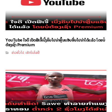
YouTube ໃຈດີ ເປີດຟີເຈີ້ເບິ່ງຄິບໄປນຳຫຼິ້ນແອັບອື່ນໄປນຳໄດ້ແລ້ວ ໂດຍບໍ່
ຕ້ອງເຊົ່າ Premium
ຂ່າວທົ່ວໄປ
ເທັກໂນໂລຢີ
,