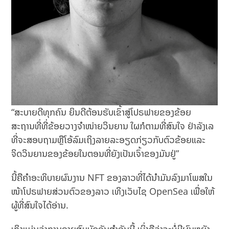
“ສະບາຍດີທຸກຄົນ ຍິນດີຕ້ອນຮັບເຂົ້າສູ່ໂປຣຟາຍຂອງຂ້ອຍ
ສະຖານທີ່ທີ່ຂ້ອຍວາງຈຳໜ່າຍວິນຍານ ໃຜກໍຕາມທີ່ສົນໃຈ ຢ່າລັງເລ
ທີ່ຈະສອບຖາມຫຼືໂອ້ລົມເຖິງລາຍລະອຽດກ່ຽວກັບຕົວຂ້ອຍແລະ
ຈິດວິນຍານຂອງຂ້ອຍໃນຕອນທີ່ຍັງເປັນເຈົ້າຂອງມັນຢູ່”
ນີ້ຄືຄຳອະທິບາຍຜົນງານ NFT ຂອງລາວທີ່ໄດ້ນຳມັນລົງມາໂພສໃນ
ໜ້າໂປຣຟາຍສ່ວນຕົວຂອງລາວ ເທິງເວັບໄຊ OpenSea ເພື່ອໃຫ້
ຜູ້ທີ່ສົນໃຈໄດ້ອ່ານ.
ເຖິງແມ່ນວ່າການຂາຍສົມບັດອັນສຳຄັນນີ້ ເບິ່ງຄືວ່າຈະບໍ່ມີຜົນຫຍັງ