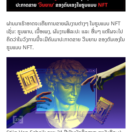
ຜ່ານມາເຮົາອາດຈະເຄີຍການຂາຍຜົນງານຕ່າງໆ ໃນຮູບແບບ NFT
ເຊັ່ນ: ຮູບພາບ, ເນື້ອເພງ, ຜົນງານສິລະປະ ແລະ ອື່ນໆ ແຕ່ໃຜຈະໄປ
ຄິດວ່າໃນວົງການນີ້ຈະມີຄົນມາປະກາດຂາຍ ວິນຍານ ຂອງຕົນເອງໃນ
ຮູບແບບ NFT.