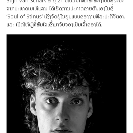
Stijn Van Schaik ອາຍຸ 21 ປີເປັນນັກສຶກສາສະຖາບັນສິລະປະ
ຈາກປະເທດເນເທີແລນ ໄດ້ເຮັດການປະກາດຂາຍຕົນເອງໃນຊື່
‘Soul of Stinus’ ເຊິ່ງຈັດຢູ່ໃນຮູບແບບຂອງງານສິລະປະດິຈິຕອນ
ແລະ ເປີດໃຫ້ຜູ້ທີ່ສົນໃຈເຂົ້າມາຈັບຈອງເປັນເຈົ້າຂອງໄດ້.