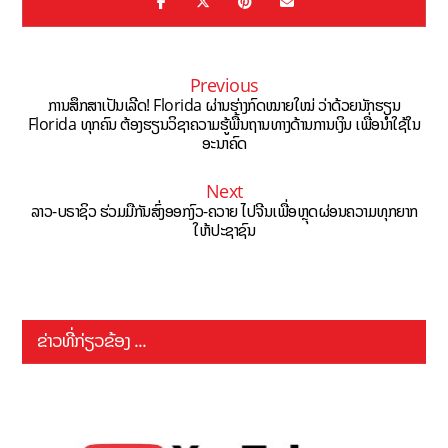
Previous
ການສຶກສາເປັນເລີດ! Florida ຜ່ານຮ່າງກົດໝາຍໃໝ່ ວ່າດ້ວຍນັກຮຽນ
Florida ທຸກຄົນ ຕ້ອງຮຽນວິຊາຄວາມຮູ້ພື້ນຖານທາງດ້ານການເງິນ ເພື່ອນຳໃຊ້ໃນ
ອະນາຄົດ
Next
ລາວ-ບຣາຊິວ ຮ່ວມມືກັນສົ່ງອອກງົວ-ຄວາຍ ໄປຈີນເພື່ອຫຼຸດຜ່ອນຄວາມທຸກຍາກ
ໃຫ້ປະຊາຊົນ
ຂ່າວທີ່ກ່ຽວຂ້ອງ ...