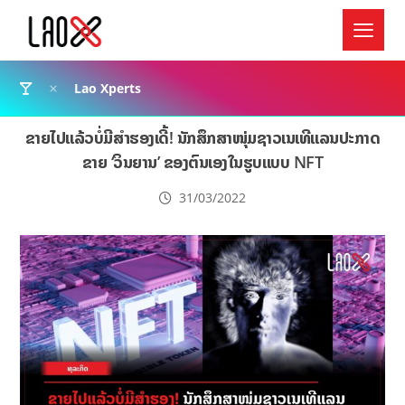
Lao Xperts
ຂາຍໄປແລ້ວບໍ່ມີສຳຮອງເດີ້! ນັກສຶກສາໜຸ່ມຊາວເນເທີແລນປະກາດ
ຂາຍ ‘ວິນຍານ’ ຂອງຕົນເອງໃນຮູບແບບ NFT
31/03/2022