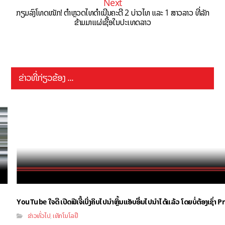
Next
ກຽມລົງໂທດໜັກ! ຕຳຫຼວດໄທດຳເນີນຄະດີ 2 ບ່າວໄທ ແລະ 1 ສາວລາວ ທີ່ລັກ
ຂ້າມມາແຜ່ເຊື້ອໃນປະເທດລາວ
ຂ່າວທີ່ກ່ຽວຂ້ອງ ...
YouTube ໃຈດີ ເປີດຟີເຈີ້ເບິ່ງຄິບໄປນຳຫຼິ້ນແອັບອື່ນໄປນຳໄດ້ແລ້ວ ໂດຍບໍ່ຕ້ອງເຊົ່
ຂ່າວທົ່ວໄປ
ເທັກໂນໂລຢີ
,