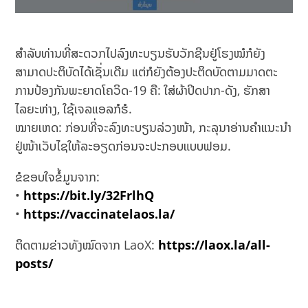
ສຳລັບທ່ານທີ່ສະດວກໄປລົງທະບຽນຮັບວັກຊີນຢູ່ໂຮງໝໍກໍຍັງ
ສາມາດປະຕິບັດໄດ້ເຊັ່ນເດີມ ແຕ່ກໍຍັງຕ້ອງປະຕິດບັດຕາມມາດຕະ
ການປ້ອງກັນພະຍາດໂຄວິດ-19 ຄື: ໃສ່ຜ້າປິດປາກ-ດັງ, ຮັກສາ
ໄລຍະຫ່າງ, ໃຊ້ເຈລແອລກໍຮໍ.
ໝາຍເຫດ: ກ່ອນທີ່ຈະລົງທະບຽນລ່ວງໜ້າ, ກະລຸນາອ່ານຄຳແນະນຳ
ຢູ່ໜ້າເວັບໄຊໃຫ້ລະອຽດກ່ອນຈະປະກອບແບບຟອມ.
ຂໍຂອບໃຈຂໍ້ມູນຈາກ:
•
https://bit.ly/32FrlhQ
•
https://vaccinatelaos.la/
ຕິດຕາມຂ່າວທັງໝົດຈາກ LaoX:
https://laox.la/all-
posts/