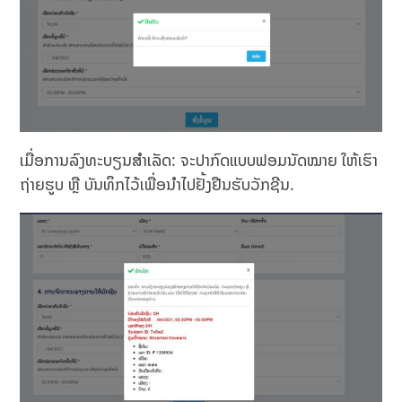
ເມື່ອການລົງທະບຽນສໍາເລັດ: ຈະປາກົດແບບຟອມນັດໝາຍ ໃຫ້ເຮົາ
ຖ່າຍຮູບ ຫຼື ບັນທຶກໄວ້ເພື່ອນຳໄປຢັ້ງຢືນຮັບວັກຊີນ.