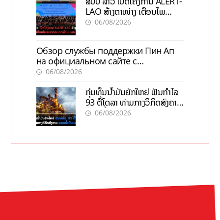
ສປປ ລາວ ເປີດໂຄງການ ALERT-
LAO ສ້າງຕາໜ່າງ ເຕືອນໄພ
ພະຍາດລະບາດທົ່ວປະເທດ
06/08/2026
Обзор службы поддержки Пин Ап
на официальном сайте с
актуальной информацией
06/08/2026
ກຸ່ມທຶນນ້ຳມັນຍັກໃຫຍ່ ຟັນກຳໄລ
93 ຕື້ໂດລາ ທ່າມກາງວິກິດສົງຄາມ
ລາຄານໍ້າມັນແພງ
06/08/2026