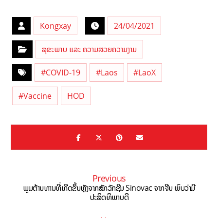
Kongxay
24/04/2021
ສຸຂະພາບ ແລະ ຄວາມສວຍຄວາມງາມ
#COVID-19
#Laos
#LaoX
#Vaccine
HOD
Previous
ພູມຕ້ານທານທີ່ເກີດຂຶ້ນຫຼັງຈາກສັກວັກຊີນ Sinovac ຈາກຈີນ ພົບວ່າມີ
ປະສິດທິພາບດີ