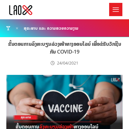
ສຸຂະພາບ ແລະ ຄວາມສວຍຄວາມງາມ
ຂັ້ນຕອນການລົງທະບຽນລ່ວງໜ້າທາງອອນໄລນ໌ ເພື່ອຂໍຮັບວັກຊີນ
ກັນ COVID-19
24/04/2021