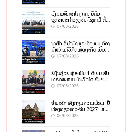
ວິສາຫະກິດ
ລົງນາມສຶກສາໂຄງການ ນິຄົມ
ອຸດສາຫະກຳວຽງຈັນ-ໄຊທານີ ຕັ້ງ
ເປົ້າດຶງທຶນ 150 ລ້ານໂດລາ, ສ້າງ
07/08/2026
ວຽກ 5.000 ຕຳແໜ່ງ
ນາຍົກ ຊີ້ນຳນັກທຸລະກິດໜຸ່ມ ຕ້ອງ
ນຳໜ້າແກ້ວິກິດເສດຖະກິດ ເນັ້ນດຶງ
ທຶນສາກົນ, ຫັນສູ່ດິຈິຕອນ
07/08/2026
ຍີ່ປຸ່ນຊ່ວຍເຫຼືອເພີ່ມ 1 ຕື້ເຢນ ອັບ
ເກຣດສະໜາມບິນວັດໄຕ ຮັບຮອງ
ການເຕີບໂຕ
07/08/2026
ຈຳປາສັກ ເລັ່ງກຽມຄວາມພ້ອມ “ປີ
ທ່ອງທ່ຽວລາວ-ຈີນ 2027” ຫວັງ
ກະຕຸ້ນເສດຖະກິດທ້ອງຖິ່ນ
06/08/2026