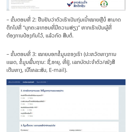
– ຂັ້ນຕອນທີ່ 2: ຢືນຢັນວ່າຕົວເຮົາເປັນກຸ່ມເປົ້າໝາຍຫຼືບໍ່ ສາມາດ
ຕິກໄປທີ່ “ບຸກຄະລາກອນທີ່ມີຄວາມສ່ຽງ” ຫາກເຮົາເປັນຜູ້ທີ່
ຕ້ອງການປ້ອງກັນໄວ້, ແລ້ວກົດ ສືບຕໍ່.
– ຂັ້ນຕອນທີ່ 3: ໝາຍບອກຂໍ້ມູນຂອງເຮົາ (ປະຫວັດທາງການ
ເເພດ, ຂໍ້ມູນພື້ນຖານ: ຊື່,ອາຍຸ, ທີ່ຢູ່, ເລກບັດປະຈໍາຕົວ/ໜັງສື
ເດີນທາງ, ເບີໂທລະສັບ, E-mail).