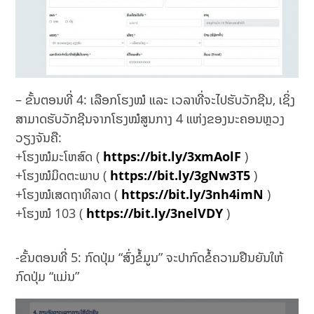
– ຂັ້ນຕອນທີ່ 4: ເລືອກໂຮງໝໍ ແລະ ເວລາທີ່ຈະໄປຮັບວັກຊີນ, ເຊິ່ງ
ສາມາດຮັບວັກຊີນຈາກໂຮງໝໍສູນກາງ 4 ແຫ່ງຂອງນະຄອນຫຼວງ
ວຽງຈັນຄື:
+ໂຮງໝໍມະໂຫສົດ (
https://bit.ly/3xmAolF
)
+ໂຮງໝໍມິດຕະພາບ (
https://bit.ly/3gNw3T5
)
+ໂຮງໝໍເສດຖາທິລາດ (
https://bit.ly/3nh4imN
)
+ໂຮງໝໍ 103 (
https://bit.ly/3nelVDY
)
-ຂັ້ນຕອນທີ່ 5: ກົດປຸ່ມ “ສົ່ງຂໍ້ມູນ” ຈະປາກົດຂໍ້ຄວາມຢືນຍັນໃຫ້
ກົດປຸ່ມ “ແມ່ນ”