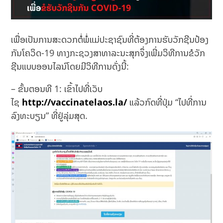
ເພື່ອເປັນການສະດວກຕໍ່ພໍ່ແມ່ປະຊາຊົນທີ່ຕ້ອງການຮັບວັກຊີນປ້ອງ
ກັນໂຄວິດ-19 ທາງກະຊວງສາທາລະນະສຸກຈຶ່ງເພີ່ມວິທີການຂໍວັກ
ຊີນແບບອອນໄລນ໌ໂດຍມີວິທີການດັ່ງນີ້:
– ຂັ້ນຕອນທີ 1: ເຂົ້າໄປທີ່ເວັບ
ໄຊ
http://vaccinatelaos.la/
ແລ້ວກົດທີ່ປຸ່ມ “ໄປທີ່ການ
ລົງທະບຽນ” ທີ່ຢູ່ລຸ່ມສຸດ.