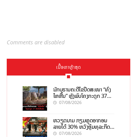
Comments are disabled
ເນື້ອຫາຫຼ້າສຸດ
ນັກບູຮານຄະດີໄຂປິດສະໜາ “ທົ່ງ
ໄຫຫີນ” ຫຼັງພົບໂຄງກະດູກ 37
ຄົນໃນຫີນຍັກ
07/08/2026
ຫວຽດນາມ ກຽມຫຼຸດອາກອນ
ລາຍໄດ້ 30% ຫວັງອູ້ມທຸລະກິດ
ຂະໜາດນ້ອຍ ແລະ ຈຸນລະ
07/08/2026