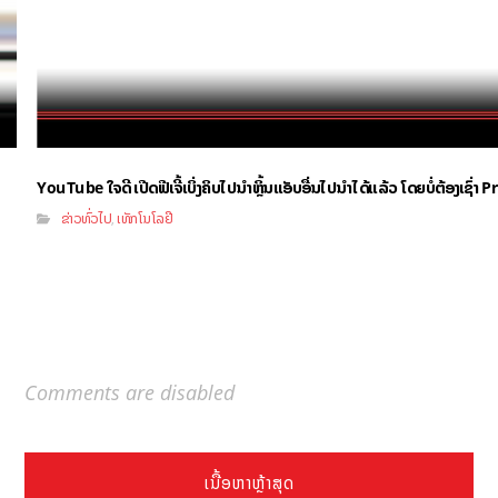
YouTube ໃຈດີ ເປີດຟີເຈີ້ເບິ່ງຄິບໄປນຳຫຼິ້ນແອັບອື່ນໄປນຳໄດ້ແລ້ວ ໂດຍບໍ່ຕ້ອງເຊົ່
ຂ່າວທົ່ວໄປ
ເທັກໂນໂລຢີ
,
Comments are disabled
ເນື້ອຫາຫຼ້າສຸດ