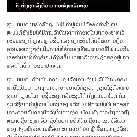
ຮຸນ ມາເນດ ນາຍົກລັດຖະມົນຕີ ກຳປູເຈຍ ໄດ້ອອກຄຳສັ່ງຫຼາຍ
ສະບັບທີ່ສົ່ງເສີມໃຫ້ມີການລົງທຶນຈາກຕ່າງຊາດໃນພາກອະສັງຫາລິ
ມະຊັບຂອງກຳປູເຈຍຫຼາຍຂຶ້ນ ແລະ ຍັງກະຕຸ້ນໃຫ້ບໍລິສັດການເງິນ
ລາຍຍ່ອຍຕ່າງໆດຳເນີນການໃຫ້ເຈົ້າຂອງເຮືອນສາມາດຣີໄຟແນນສິນ
ເຊື່ອຈຳນອງທີ່ຄ້າງຊຳລະໄດ້ງ່າຍຂຶ້ນ ໂດຍຫວັງວ່າຈະຊ່ວຍຊຸກຍູ້ພາກ
ທຸລະກິດດັ່ງກ່່າວຂອງປະເທດ.
ຮຸນ ມາເນດ ໄດ້ກ່າວໃນກອງປະຊຸມລັດເອກະຊົນປະຈຳປີໃນນະຄອນ
ພະນົມເປັນວ່າ ລັດຖະບານຈະອະນຸຍາດໃຫ້ຊາວຕ່າງຊາດໃຊ້ຕົວແທນ
ຊາວກຳປູເຈຍໃນການຊື້ອະສັງຫາລິມະຊັບໄດ້ ເຖິງແມ່ນວ່າໃບຕາດິນ
ຈະໃສ່ຊື່ຊາວກຳປູເຈຍເປັນເຈົ້າຂອງ ແຕ່ສັນຍາອີກສະບັບທີ່ແຍກອອກ
ມາຈະຊ່ວຍຄຸ້ມຄອງນັກລົງທຶນຕ່າງຊາດ, ພ້ອມທັງ ຊາວຕ່່າງຊາດຍັງ
ສາມາດຊື້ອະສັງຫາລິມະຊັບໂດຍການຊື້ທີ່ດິນ ຊື້ອານາເຂດບໍລິເວນ
ທ່ອງທ່ຽວພິເສດຕາມທີ່ລັດຖະບານຈະກຳນົດ ຫຼື ຊື້ຜ່ານທາງບໍລິສັດ