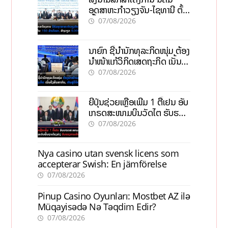
ອຸດສາຫະກຳວຽງຈັນ-ໄຊທານີ ຕັ້ງ
ເປົ້າດຶງທຶນ 150 ລ້ານໂດລາ, ສ້າງ
07/08/2026
ວຽກ 5.000 ຕຳແໜ່ງ
ນາຍົກ ຊີ້ນຳນັກທຸລະກິດໜຸ່ມ ຕ້ອງ
ນຳໜ້າແກ້ວິກິດເສດຖະກິດ ເນັ້ນດຶງ
ທຶນສາກົນ, ຫັນສູ່ດິຈິຕອນ
07/08/2026
ຍີ່ປຸ່ນຊ່ວຍເຫຼືອເພີ່ມ 1 ຕື້ເຢນ ອັບ
ເກຣດສະໜາມບິນວັດໄຕ ຮັບຮອງ
ການເຕີບໂຕ
07/08/2026
Nya casino utan svensk licens som
accepterar Swish: En jämförelse
07/08/2026
Pinup Casino Oyunları: Mostbet AZ ilə
Müqayisədə Nə Təqdim Edir?
07/08/2026