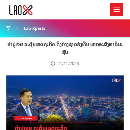
Lao Xperts
ກຳປູເຈຍ ກະຕຸ້ນເສດຖະກິດ ດຶງຕ່າງຊາດລົງທຶນ ພາກອະສັງຫາລິມະ
ຊັບ
21/11/2023