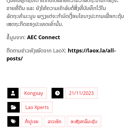
ເງິນທຶນຫຼັກຊັບໄດ້ ແຕ່ກໍບໍ່ໄດ້ໝາຍຄວາມວ່າລັດຖະບານກຳລັງຈະ
ຂາຍທີ່ດິນ ແລະ ຍັງໃຫ້ຄວາມເຄົາລົບຕໍ່ສິ່ງທີ່ບັນທຶກໄວ້ໃນ
ລັດຖະທຳມະນູນ ພຽງແຕ່ຈະກຳນົດເງື່ອນໄຂບາງປະການເພື່ອກະຕຸ້ນ
ເສດຖະກິດຂອງປະເທດເທົ່ານັ້ນ.
ຂໍ້ມູນຈາກ:
AEC Connect
ຕິດຕາມຂ່າວທັງໝົດຈາກ LaoX:
https://laox.la/all-
posts/
Kongxay
21/11/2023
Lao Xperts
ກຳປູເຈຍ
ລາວເອັກ
ອະສັງຫາລິມະຊັບ