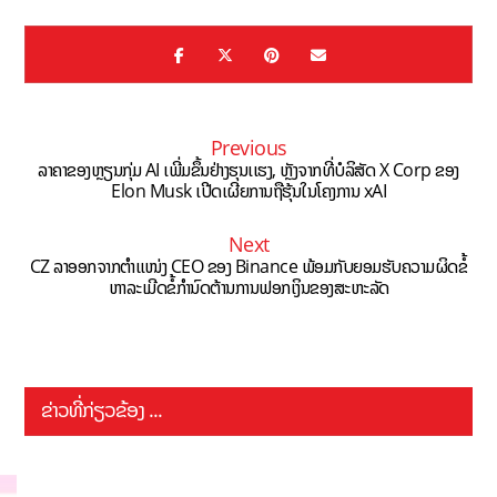
Previous
ລາຄາຂອງຫຼຽນກຸ່ມ AI ເພີ່ມຂຶ້ນຢ່າງຮຸນເເຮງ, ຫຼັງຈາກທີ່ບໍລິສັດ X Corp ຂອງ
Elon Musk ເປີດເຜີຍການຖືຮຸ້ນໃນໂຄງການ xAI
Next
CZ ລາອອກຈາກຕໍາແໜ່ງ CEO ຂອງ Binance ພ້ອມກັບຍອມຮັບຄວາມຜິດຂໍ້
ຫາລະ​ເມີດ​ຂໍ້​ກຳນົດ​ຕ້ານ​ການ​ຟອກ​ເງິນ​ຂອງ​ສະຫະລັດ
ຂ່າວທີ່ກ່ຽວຂ້ອງ ...