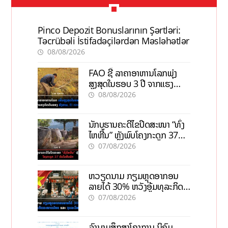
Pinco Depozit Bonuslarının Şərtləri:
Təcrübəli İstifadəçilərdən Məsləhətlər
08/08/2026
FAO ຊີ້ ລາຄາອາຫານໂລກພຸ່ງ
ສູງສຸດໃນຮອບ 3 ປີ ຈາກແຮງ
ກົດດັນຂອງສົງຄາມ, El nino
08/08/2026
ນັກບູຮານຄະດີໄຂປິດສະໜາ “ທົ່ງ
ໄຫຫີນ” ຫຼັງພົບໂຄງກະດູກ 37
ຄົນໃນຫີນຍັກ
07/08/2026
ຫວຽດນາມ ກຽມຫຼຸດອາກອນ
ລາຍໄດ້ 30% ຫວັງອູ້ມທຸລະກິດ
ຂະໜາດນ້ອຍ ແລະ ຈຸນລະ
07/08/2026
ວິສາຫະກິດ
ລົງນາມສຶກສາໂຄງການ ນິຄົມ