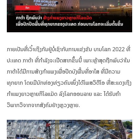
ກາຍເປັນທີ່ເວົ້າເຖິງກັນຢູ່ບໍ່ເຊົາກັບການແຂ່ງຂັນ ບານໂລກ 2022 ທີ່
ປະເທດ ກາຕ້າ ທີ່ກຳລັງຈະເປີດສາກຂຶ້ນນີ້ ເພາະຫຼ້າສຸດຖືກພົບວ່າໃນ
ກາຕ້າໄດ້ມີການສ້າງກຳແພງເພື່ອປິດບັງພື້ນທີ່ອາໄສ ທີ່ມີຄວາມ
ທຸກຍາກ ໂດຍມີນັກທ່ອງທ່ຽວຄົນໜຶ່ງໄດ້ໂພສວິດີໂອ ທີ່ສະແດງເຖິງ
ກຳແພງຍາວຫຼາຍກິໂລແມັດ ລົງໂລກອອນລາຍ ແລະ ໄດ້ຮັບຄຳ
ວິພາກວິຈາກຈາກສັງຄົມຢ່າງຫຼວງຫຼາຍ.