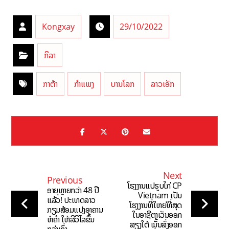
Kongxay
29/10/2022
ກິລາ
ກາຕ້າ
ກຳແພງ
ບານໂລກ
ລາວເອັກ
Next
Previous
ໂຮງງານແປຮູບໄກ່ CP
ອາຍຸຫຼາຍກວ່າ 48 ປີ
Vietnam ເປັນ
ແລ້ວ! ປະເທດລາວ
ໂຮງງານທີ່ໃຫຍ່ທີ່ສຸດ
ກຽມສ້ອມແປງອາຄານ
ໃນອາຊີຕາເວັນອອກ
ຫໍຄຳ ໃຫ້ສີວິໄລຂຶ້ນ
ສຽງໃຕ້ ເນັ້ນສົ່ງອອກ