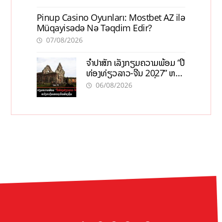
Pinup Casino Oyunları: Mostbet AZ ilə
Müqayisədə Nə Təqdim Edir?
07/08/2026
ຈຳປາສັກ ເລັ່ງກຽມຄວາມພ້ອມ “ປີ
ທ່ອງທ່ຽວລາວ-ຈີນ 2027” ຫວັງ
ກະຕຸ້ນເສດຖະກິດທ້ອງຖິ່ນ
06/08/2026