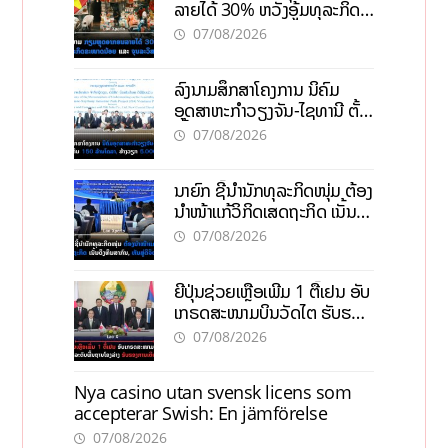
ລາຍໄດ້ 30% ຫວັງອູ້ມທຸລະກິດ
ຂະໜາດນ້ອຍ ແລະ ຈຸນລະ
07/08/2026
ວິສາຫະກິດ
ລົງນາມສຶກສາໂຄງການ ນິຄົມ
ອຸດສາຫະກຳວຽງຈັນ-ໄຊທານີ ຕັ້ງ
ເປົ້າດຶງທຶນ 150 ລ້ານໂດລາ, ສ້າງ
07/08/2026
ວຽກ 5.000 ຕຳແໜ່ງ
ນາຍົກ ຊີ້ນຳນັກທຸລະກິດໜຸ່ມ ຕ້ອງ
ນຳໜ້າແກ້ວິກິດເສດຖະກິດ ເນັ້ນດຶງ
ທຶນສາກົນ, ຫັນສູ່ດິຈິຕອນ
07/08/2026
ຍີ່ປຸ່ນຊ່ວຍເຫຼືອເພີ່ມ 1 ຕື້ເຢນ ອັບ
ເກຣດສະໜາມບິນວັດໄຕ ຮັບຮອງ
ການເຕີບໂຕ
07/08/2026
Nya casino utan svensk licens som
accepterar Swish: En jämförelse
07/08/2026