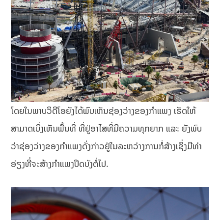
ໂດຍໃນພາບວິດີໂອຍັງໄດ້ພົບເຫັນຊ່ອງວ່າງຂອງກຳແພງ ເຮັດໃຫ້
ສາມາດເບິ່ງເຫັນພື້ນທີ່ ທີ່ຢູ່ອາໄສທີ່ມີຄວາມທຸກຍາກ ແລະ ຍັງພົບ
ວ່າຊ່ອງວ່າງຂອງກຳແພງດັ່ງກ່າວຢູ່ໃນລະຫວ່າງການກໍ່ສ້າງເຊິ່ງມີທ່າ
ອ່ຽງທີ່ຈະສ້າງກຳແພງປິດບັງຕໍ່ໄປ.