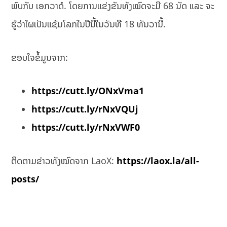
ພົບກັບ ເອກວາດໍ. ໂດຍການແຂ່ງຂັນທັງໝົດຈະມີ 68 ນັດ ແລະ ຈະ
ຮູ້ວ່າໃຜເປັນແຊ້ມໂລກໃນປີນີ້ໃນວັນທີ 18 ທັນວານີ້.
ຂອບໃຈຂໍ້ມູນຈາກ:
https://cutt.ly/ONxVma1
https://cutt.ly/rNxVQUj
https://cutt.ly/rNxVWF0
ຕິດຕາມຂ່າວທັງໝົດຈາກ LaoX:
https://laox.la/all-
posts/