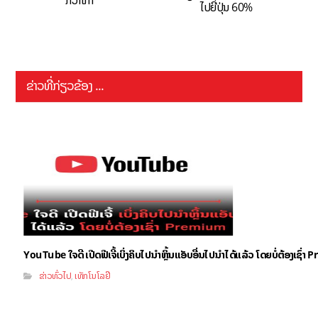
ກວ່າເກົ່າ
ໄປຍີ່ປຸ່ນ 60%
ຂ່າວທີ່ກ່ຽວຂ້ອງ ...
YouTube ໃຈດີ ເປີດຟີເຈີ້ເບິ່ງຄິບໄປນຳຫຼິ້ນແອັບອື່ນໄປນຳໄດ້ແລ້ວ ໂດຍບໍ່ຕ້ອງເຊົ່
ຂ່າວທົ່ວໄປ
ເທັກໂນໂລຢີ
,