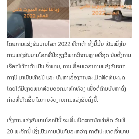
ໂດຍການແຂ່ງຂັນບານໂລກ 2022 ທີ່ກາຕ້າ ຄັ້ງນີ້ນັ້ນ ເປັນໜຶ່ງໃນ
ການແຂ່ງຂັນບານໂລກທີ່ມີສຽງວິພາກວິຈານຫຼາຍທີ່ສຸດ ນັບຕັ້ງການ
ເລືອກໃຫ້ກາຕ້າ ເປັນເຈົ້າພາບ, ການເລື່ອນເວລາການແຂ່ງຂັນຈາກ
ກາງປີ ມາເປັນທ້າຍປີ ແລະ ບັນຫາເລື່ອງການລະເມີດສິດທິມະນຸດ
ໂດຍໄດ້ມີຫຼາຍພາກສ່ວນອອກມາທັກທ້ວງ ເພື່ອຕໍ່ຕ້ານບັນຫາດັ່ງ
ກ່າວທີ່ເກີດຂຶ້ນ ໃນການຈັດງານການແຂ່ງຂັນຄັ້ງນີ້.
ເຊິ່ງການແຂ່ງຂັນບານໂລກປີນີ້ ຈະເລີ່ມເປີດສາກນັດທຳອິດ ວັນທີ
20 ພະຈິກນີ້ ເຊິ່ງເປັນການພົບກັນລະຫວ່າງ ກາຕ້າປະເທດເຈົ້າພາບ