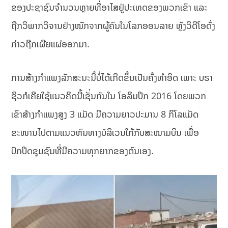
ຂອງປະຊາຊົນຈຳນວນຫຼາຍທີ່ອາໄສຢູ່ປະເທດຂອງພວກເຂົາ ແລະ
ຖືກວິພາກວິຈານຢ່າງໜັກຈາກຜູ້ຄົນໃນໂລກອອນລາຍ ຫຼັງວິດີໂອດັ່ງ
ກ່າວຖືກເຜີຍແຜ່ອອກມາ.
ການສ້າງກຳແພງລັກສະນະນີ້ບໍ່ໄດ້ເກີດຂຶ້ນເປັນຄັ້ງທຳອິດ ເພາະ ບຣາ
ຊິວກໍເຄີຍໃຊ້ແນວຄິດນີ້ເຊັ່ນກັນໃນ ໂອລິມປິກ 2016 ໂດຍພວກ
ເຂົາສ້າງກຳແພງສູງ 3 ແມັດ ມີຄວາມຍາວປະມານ 8 ກິໂລແມັດ
ຂະໜານໄປຕາມແນວຫົນທາງບໍລິເວນໃກ້ກັບສະໜາມບິນ ເພື່ອ
ປົກປິດຊຸມຊົນທີ່ມີຄວາມທຸກຍາກຂອງຕົນເອງ.