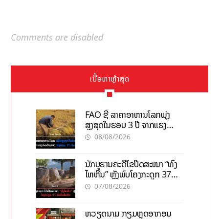
Comments are disabled
ເນື້ອຫາຫຼ້າສຸດ
FAO ຊີ້ ລາຄາອາຫານໂລກພຸ່ງ
ສູງສຸດໃນຮອບ 3 ປີ ຈາກແຮງ
ກົດດັນຂອງສົງຄາມ, El nino
08/08/2026
ນັກບູຮານຄະດີໄຂປິດສະໜາ “ທົ່ງ
ໄຫຫີນ” ຫຼັງພົບໂຄງກະດູກ 37
ຄົນໃນຫີນຍັກ
07/08/2026
ຫວຽດນາມ ກຽມຫຼຸດອາກອນ