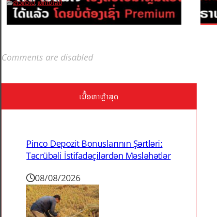
ຂ່າວທົ່ວໄປ
ເທັກໂນໂລຢີ
,
Comments are disabled
ເນື້ອຫາຫຼ້າສຸດ
Pinco Depozit Bonuslarının Şərtləri:
Təcrübəli İstifadəçilərdən Məsləhətlər
08/08/2026