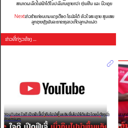
ສາມາດຜະລິດໄຟຟ້າໄດ້ໃນປະລິມານຫຼາຍກວ່າ ຖ່ານຫີນ ແລະ ນິວເຄຼຍ
Next
ຂ່າວຮ້າຍກ່ອນເກມແດງເດືອດ ໂຣນັລໂດ້ ຫົວໃຈສະຫຼາຍ ສູນເສຍ
ລູກຊາຍຫຼັງພັນລະຍາຂອງລາວເກີດລູກຝາແຝດ
ຂ່າວທີ່ກ່ຽວຂ້ອງ ...
YouTube ໃຈດີ ເປີດຟີເຈີ້ເບິ່ງຄິບໄປນຳຫຼິ້ນແອັບອື່ນໄປນຳໄດ້ແລ້ວ ໂດຍບໍ່ຕ້ອງເຊົ່າ
ມະນຸດຄ
Premium
ຂ່າວ