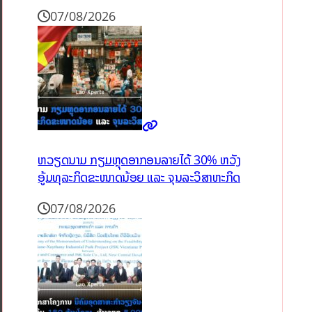
07/08/2026
ຫວຽດນາມ ກຽມຫຼຸດອາກອນລາຍໄດ້ 30% ຫວັງ
ອູ້ມທຸລະກິດຂະໜາດນ້ອຍ ແລະ ຈຸນລະວິສາຫະກິດ
07/08/2026