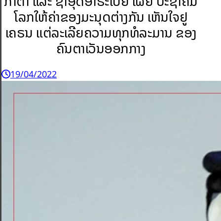
ກາຕາ ແລະ ຊາອຸດີອາຣະເບຍ ເຜີຍ ປະຊາຄົມ
ໂລກໃຫ້ຄ່າຂອງມະນຸດຕ່າງກັນ ເຫັນໃຈຢູ
ເຄຣນ ແຕ່ລະເລີຍຄວາມທຸກທໍລະມານ ຂອງ
ຄົນຕາເວັນອອກກາງ
19/04/2022