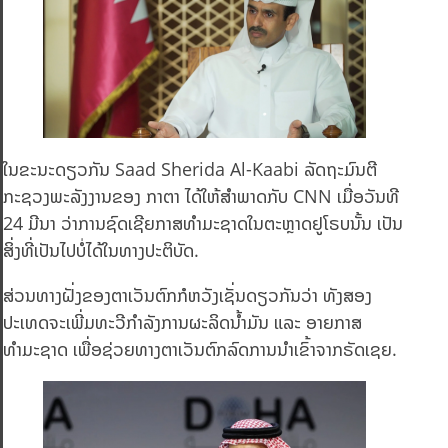
ໃນຂະນະດຽວກັນ Saad Sherida Al-Kaabi ລັດຖະມົນຕີ
ກະຊວງພະລັງງານຂອງ ກາຕາ ໄດ້ໃຫ້ສຳພາດກັບ CNN ເມື່ອວັນທີ
24 ມີນາ ວ່າການຊົດເຊີຍກາສທຳມະຊາດໃນຕະຫຼາດຢູໂຣບນັ້ນ ເປັນ
ສິ່ງທີ່ເປັນໄປບໍ່ໄດ້ໃນທາງປະຕິບັດ.
ສ່ວນທາງຝັ່ງຂອງຕາເວັນຕົກກໍຫວັງເຊັ່ນດຽວກັນວ່າ ທັງສອງ
ປະເທດຈະເພີ່ມທະວີກຳລັງການຜະລິດນໍ້າມັນ ແລະ ອາຍກາສ
ທຳມະຊາດ ເພື່ອຊ່ວຍທາງຕາເວັນຕົກລົດການນຳເຂົ້າຈາກຣັດເຊຍ.