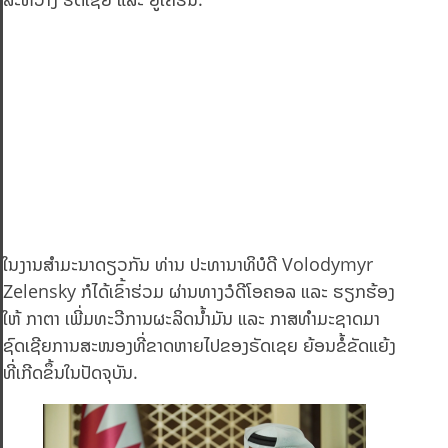
ໃນງານສຳມະນາດຽວກັນ ທ່ານ ປະທານາທິບໍດີ Volodymyr
Zelensky ກໍໄດ້ເຂົ້າຮ່ວມ ຜ່ານທາງວໍດີໂອຄອລ ແລະ ຮຽກຮ້ອງ
ໃຫ້ ກາຕາ ເພີ່ມທະວີ​ການ​ຜະ​ລິດນໍ້າມັນ ແລະ ​ກາສ​ທໍາ​ມະ​ຊາດ​ມາ
ຊົດເຊີຍການສະໜອງທີ່ຂາດຫາຍໄປຂອງຣັດເຊຍ ຍ້ອນ​ຂໍ້ຂັດແຍ້ງ
ທີ່ເກີດຂຶ້ນໃນປັດຈຸບັນ.