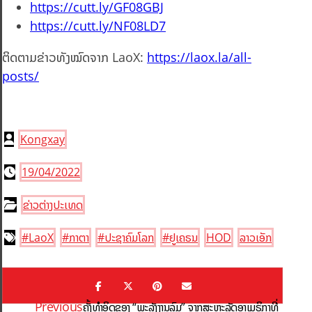
https://cutt.ly/GF08GBJ
https://cutt.ly/NF08LD7
ຕິດຕາມຂ່າວທັງໝົດຈາກ LaoX:
https://laox.la/all-
posts/
Kongxay
19/04/2022
ຂ່າວຕ່າງປະເທດ
#LaoX
#ກາຕາ
#ປະຊາຄົມໂລກ
#ຢູເຄຣນ
HOD
ລາວເອັກ
Previous
ຄັ້ງທຳອິດຂອງ “ພະລັງງານລົມ” ຈາກສະຫະລັດອາເມຣິກາທີ່