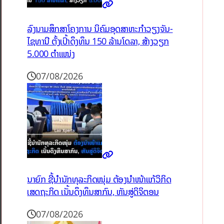
ລົງນາມສຶກສາໂຄງການ ນິຄົມອຸດສາຫະກຳວຽງຈັນ-
ໄຊທານີ ຕັ້ງເປົ້າດຶງທຶນ 150 ລ້ານໂດລາ, ສ້າງວຽກ
5.000 ຕຳແໜ່ງ
07/08/2026
ນາຍົກ ຊີ້ນຳນັກທຸລະກິດໜຸ່ມ ຕ້ອງນຳໜ້າແກ້ວິກິດ
ເສດຖະກິດ ເນັ້ນດຶງທຶນສາກົນ, ຫັນສູ່ດິຈິຕອນ
07/08/2026