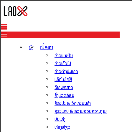
ເນື້ອຫາ
ຂ່າວພາຍໃນ
ຂ່າວທົ່ວໄປ
ຂ່າວຕ່າງປະເທດ
ເທັກໂນໂລຢີ
ວິທະຍາສາດ
ສິ່ງແວດລ້ອມ
ສິລະປະ & ວັດທະນະທຳ
ສຸຂະພາບ & ຄວາມສວຍຄວາມງາມ
ບັນເທີງ
ທ່ອງທ່ຽວ