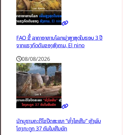
FAO ຊີ້ ລາຄາອາຫານໂລກພຸ່ງສູງສຸດໃນຮອບ 3 ປີ
ຈາກແຮງກົດດັນຂອງສົງຄາມ, El nino
08/08/2026
ນັກບູຮານຄະດີໄຂປິດສະໜາ “ທົ່ງໄຫຫີນ” ຫຼັງພົບ
ໂຄງກະດູກ 37 ຄົນໃນຫີນຍັກ