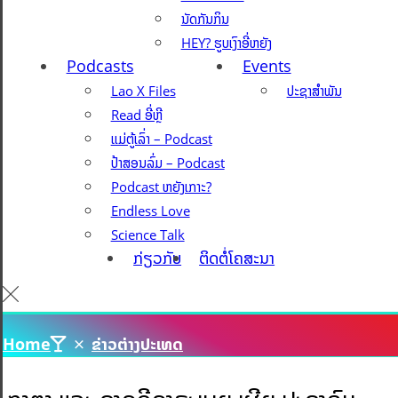
ນັດກັນກິນ
HEY? ຮູບເງົາອີ່ຫຍັງ
Podcasts
Events
Lao X Files
ປະຊາສຳພັນ
Read ອີ່ຫຼີ
ແມ່ຕູ້ເລົ່າ – Podcast
ປ້າສອນລົ່ມ – Podcast
Podcast ຫຍັງເກາະ?
Endless Love
Science Talk
ກ່ຽວກັບ
ຕິດຕໍ່ໂຄສະນາ
Home
ຂ່າວຕ່າງປະເທດ