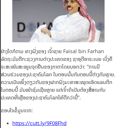
ຢ່າງໃດກໍຕາມ ທາງຝັ່ງຂອງ ເຈົ້າຊາຍ Faisal bin Farhan
ລັດຖະມົນຕີກະຊວງການຕ່າງປະເທດຂອງ ຊາອຸດີອາຣະເບຍ ເບິ່ງຄື
ຈະສະໜັບສະໜູນຈຸດຢືນຂອງກາຕາໂດຍບອກວ່າ: “ການມີ
ສ່ວນຮ່ວມຂອງປະຊາຄົມໂລກ ໃນຕອນນັ້ນກັບຕອນນີ້ຕ່າງກັນຫຼາຍ.
ຄວາມເປັນໜຶ່ງດຽວກັນຂອງຟາກຝັ່ງມະຫາສະໝຸດແອັດແລນຕິກ
ໃນຕອນນີ້ ມັນໜ້າຊົມເຊີຍຫຼາຍ ແຕ່ເຈົ້າຈຳເປັນຕ້ອງສື່ສານກັບ
ປະເທດທີ່ເຫຼືອຂອງປະຊາຄົມໂລກໃຫ້ດີກວ່ານີ້”.
ຂອບໃຈຂໍ້ມູນຈາກ:
https://cutt.ly/9F08Fhd