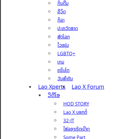
ກິນດື່ມ
ຊີວິດ
ກິລາ
ປະຫວັດສາດ
ສັດໂລກ
ໄວໜຸ່ມ
LGBTQ+
ເກມ
ຄຣິບໂຕ
ວັນສຳຄັນ
Lao Xperts
Lao X Forum
ວິດີໂອ
HOD STORY
Lao X ບອກຕໍ່
32-IT
ໃສ່ລອງເຮັດເບີງດຸ
Some Part