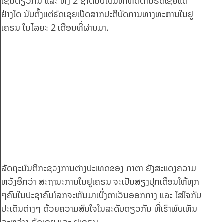
ເຊັ່ນດຽວກັນ ແລະ ທັງ 2 ຊາດນີ້ບໍ່ໄດ້ມີທ່າທີຕໍ່ຕ້ານຣັດເຊຍແຕ່
ຢ່າງໃດ ນັບຕັ້ງແຕ່ຣັດເຊຍເປີດສາກປະຕິບັດການທາງທະຫານໃນຢູ
ເຄຣນ ໃນໄລຍະ 2 ເດືອນທີ່ຜ່ານມາ.
ລັດຖະມົນຕີກະຊວງການຕ່າງປະເທດຂອງ ກາຕາ ຍັງສະແດງຄວາມ
ຫວັງອີກວ່າ ສະຖານະການໃນຢູເຄຣນ ຈະເປັນສຽງປຸກເຕືອນໃຫ້ທຸກ
ໆຄົນໃນປະຊາຄົມໂລກຈະຫັນມາເບິ່ງຕາເວັນອອກກາງ ແລະ ໃສ່ໃຈກັບ
ປະເດັນຕ່າງໆ ດ້ວຍຄວາມສົນໃຈໃນລະດັບດຽວກັນ ທີ່ເຮົາພົບເຫັນ
ລະຫວ່າງ ຣັດເຊຍ ແລະ ຢູເຄຣນ.