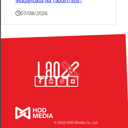
Müqayisədə Nə Təqdim Edir?
07/08/2026
© 2020 HOD Media Co., Ltd.