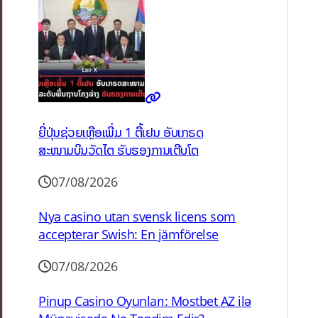
ຍີ່ປຸ່ນຊ່ວຍເຫຼືອເພີ່ມ 1 ຕື້ເຢນ ອັບເກຣດ
ສະໜາມບິນວັດໄຕ ຮັບຮອງການເຕີບໂຕ
07/08/2026
Nya casino utan svensk licens som
accepterar Swish: En jämförelse
07/08/2026
Pinup Casino Oyunları: Mostbet AZ ilə