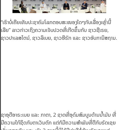
“ເຮົາບໍ່ເຄີຍເຫັນປະຊາຄົມໂລກຕອບສະໜອງໃດໆກັບເລື່ອງເຫຼົ່ານີ້
ເລີຍ” ລາວກ່າວເຖິງຄວາມເຈັບປວດທີ່ເກີດຂຶ້ນກັບ ຊາວຊີເຣຍ,
ຊາວປາເລສໄຕນ໌, ຊາວລິເບຍ, ຊາວອີຣັກ ແລະ ຊາວອັບການິສຖານ.
ຊາອຸດີອາຣະເບຍ ແລະ ກາຕາ, 2 ຊາດທີ່ອຸດົມສົມບູນດ້ານນໍ້າມັນ ທີ່
ມີຄວາມໃກ້ຊິດກັບຕາເວັນຕົກ ແຕ່ກໍມີຄວາມສຳພັນທີ່ດີກັບຣັດເຊຍ