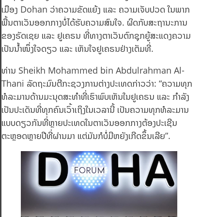
ເມືອງ Dohan ວ່າຄວາມຂັດແຍ້ງ ແລະ ຄວາມເຈັບປວດ ໃນພາກ
ພື້ນຕາເວັນອອກກາງບໍ່ໄດ້ຮັບຄວາມສົນໃຈ. ຜິດກັບສະຖານະການ
ຂອງຣັດເຊຍ ແລະ ຢູເຄຣນ ທີ່ທາງຕາເວັນຕົກຊຸກຍູ້ສະແດງຄວາມ
ເປັນນໍ້າໜຶ່ງໃຈດຽວ ແລະ ເຫັນໃຈຢູເຄຣນຢ່າງເຕັມທີ່.
ທ່ານ Sheikh Mohammed bin Abdulrahman Al-
Thani ລັດຖະມົນຕີກະຊວງການຕ່າງປະເທດກ່າວວ່າ: “ຄວາມທຸກ
ທໍລະມານດ້ານມະນຸດສະທຳທີ່ເຮົາພົບເຫັນໃນຢູເຄຣນ ແລະ ກຳລັງ
ເປັນປະເດັນທີ່ທຸກຄົນເວົ້າເຖິງໃນເວລານີ້ ເປັນຄວາມທຸກທໍລະມານ
ແບບດຽວກັນທີ່ຫຼາຍປະເທດໃນຕາເວັນອອກກາງຕ້ອງປະເຊີນ
ຕະຫຼອດຫຼາຍປີທີ່ຜ່ານມາ ແຕ່ມັນກໍບໍ່ມີຫຍັງເກີດຂຶ້ນເລີຍ”.