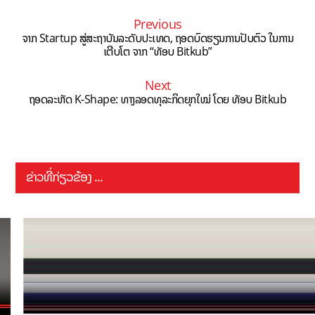
Previous
ຈາກ Startup ສູ່ສະຖາບັນລະດັບປະເທດ, ຖອດບົດຮຽນການປັບຕົວ ໃນການ
ເຕີບໂຕ ຈາກ “ທັອບ Bitkub”
Next
ຖອດລະຫັດ K-Shape: ທາງລອດທຸລະກິດຍຸກໃໝ່ ໂດຍ ທັອບ Bitkub
ຂ່າວທີ່ກ່ຽວຂ້ອງ ...