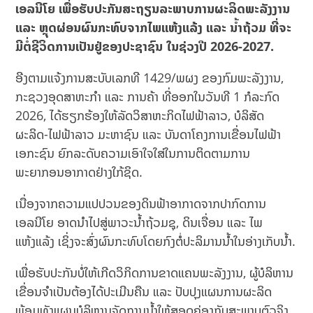
ເອລນີໂຍ ເພື່ອຮັບປະກັນສະຖຽນລະພາບການຜະລິດພະລັງງານ
ແລະ ຫຼຸດຜ່ອນຜົນກະທົບຈາກໄພແຫ້ງແລ້ງ ແລະ ນໍ້າຖ້ວມ ທີ່ຈະ
ມີຕໍ່ຊີວິດການເປັນຢູ່ຂອງປະຊາຊົນ ໃນຊ່ວງປີ 2026-2027.
ອີງຕາມແຈ້ງການສະບັບເລກທີ 1429/ພຜງ ຂອງກົມພະລັງງານ,
ກະຊວງອຸດສາຫະກຳ ແລະ ການຄ້າ ທີ່ອອກໃນວັນທີ 1 ກໍລະກົດ
2026, ໄດ້ຮຽກຮ້ອງໃຫ້ລັດວິສາຫະກິດໄຟຟ້າລາວ, ບໍລິສັດ
ຜະລິດ-ໄຟຟ້າລາວ ມະຫາຊົນ ແລະ ບັນດາໂຄງການເຂື່ອນໄຟຟ້າ
ເອກະຊົນ ຍົກລະດັບຄວາມເອົາໃຈໃສ່ໃນການຕິດຕາມການ
ພະຍາກອນອາກາດຢ່າງໃກ້ຊິດ.
ເນື່ອງຈາກຄວາມແປປວນຂອງດິນຟ້າອາກາດຈາກປາກົດການ
ເອລນີໂຍ ອາດນຳໄປສູ່ພາວະນໍ້າຖ້ວມຊຸ, ດິນເຈື່ອນ ແລະ ໄພ
ແຫ້ງແລ້ງ ເຊິ່ງຈະສົ່ງຜົນກະທົບໂດຍກົງຕໍ່ປະລິມານນໍ້າໃນອ່າງເກັບນໍ້າ.
ເພື່ອຮັບປະກັນບໍ່ໃຫ້ເກີດວິກິດການຂາດແຄນພະລັງງານ, ຜູ້ບໍລິຫານ
ເຂື່ອນຈຳເປັນຕ້ອງໄດ້ປະເມີນຄືນ ແລະ ປັບປຸງແຜນການຜະລິດ
ພ້ອມທັງແຜນບໍລິຫານຈັດການນໍ້າໃຫ້ສອດຄ່ອງກັບສະພາບຕົວຈິງ