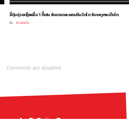
ຍີ່ປຸ່ນຊ່ວຍເຫຼືອເພີ່ມ 1 ຕື້ເຢນ ອັບເກຣດສະໜາມບິນວັດໄຕ ຮັບຮອງການເຕີບໂຕ
ຂ່າວພາຍໃນ
Comments are disabled