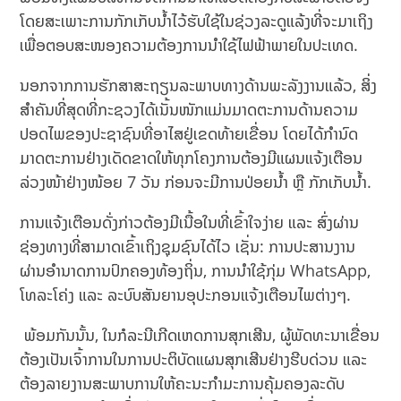
ໂດຍສະເພາະການກັກເກັບນໍ້າໄວ້ຮັບໃຊ້ໃນຊ່ວງລະດູແລ້ງທີ່ຈະມາເຖິງ
ເພື່ອຕອບສະໜອງຄວາມຕ້ອງການນຳໃຊ້ໄຟຟ້າພາຍໃນປະເທດ.
ນອກຈາກການຮັກສາສະຖຽນລະພາບທາງດ້ານພະລັງງານແລ້ວ, ສິ່ງ
ສຳຄັນທີ່ສຸດທີ່ກະຊວງໄດ້ເນັ້ນໜັກແມ່ນມາດຕະການດ້ານຄວາມ
ປອດໄພຂອງປະຊາຊົນທີ່ອາໄສຢູ່ເຂດທ້າຍເຂື່ອນ ໂດຍໄດ້ກຳນົດ
ມາດຕະການຢ່າງເດັດຂາດໃຫ້ທຸກໂຄງການຕ້ອງມີແຜນແຈ້ງເຕືອນ
ລ່ວງໜ້າຢ່າງໜ້ອຍ 7 ວັນ ກ່ອນຈະມີການປ່ອຍນໍ້າ ຫຼື ກັກເກັບນໍ້າ.
ການແຈ້ງເຕືອນດັ່ງກ່າວຕ້ອງມີເນື້ອໃນທີ່ເຂົ້າໃຈງ່າຍ ແລະ ສົ່ງຜ່ານ
ຊ່ອງທາງທີ່ສາມາດເຂົ້າເຖິງຊຸມຊົນໄດ້ໄວ ເຊັ່ນ: ການປະສານງານ
ຜ່ານອຳນາດການປົກຄອງທ້ອງຖິ່ນ, ການນຳໃຊ້ກຸ່ມ WhatsApp,
ໂທລະໂຄ່ງ ແລະ ລະບົບສັນຍານອຸປະກອນແຈ້ງເຕືອນໄພຕ່າງໆ.
ພ້ອມກັນນັ້ນ, ໃນກໍລະນີເກີດເຫດການສຸກເສີນ, ຜູ້ພັດທະນາເຂື່ອນ
ຕ້ອງເປັນເຈົ້າການໃນການປະຕິບັດແຜນສຸກເສີນຢ່າງຮີບດ່ວນ ແລະ
ຕ້ອງລາຍງານສະພາບການໃຫ້ຄະນະກຳມະການຄຸ້ມຄອງລະດັບ