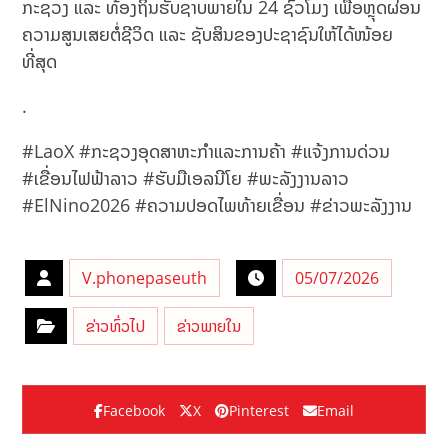
ກະຊວງ ແລະ ທ້ອງຖິ່ນຮັບຊາບພາຍໃນ 24 ຊົ່ວໂມງ ເພື່ອຫຼຸດຜ່ອນ
ຄວາມສູນເສຍຕໍ່ຊີວິດ ແລະ ຊັບສິນຂອງປະຊາຊົນໃຫ້ໄດ້ໜ້ອຍ
ທີ່ສຸດ
.
#LaoX #ກະຊວງອຸດສາຫະກຳແລະການຄ້າ #ແຈ້ງການດ່ວນ
#ເຂື່ອນໄຟຟ້າລາວ #ຮັບມືເອລນີໂຍ #ພະລັງງານລາວ
#ElNino2026 #ຄວາມປອດໄພທ້າຍເຂື່ອນ #ຂ່າວພະລັງງານ
V.phonepaseuth
05/07/2026
ຂ່າວທົ່ວໄປ
ຂ່າວພາຍໃນ
Facebook
X
Pinterest
Email