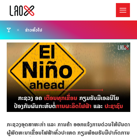
ຂ່າວທົ່ວໄປ
ກະຊວງອຸດສາຫະກຳ ແລະ ການຄ້າ ອອກແຈ້ງການດ່ວນໃຫ້ບັນດາ
ຜູ້ພັດທະນາເຂື່ອນໄຟຟ້າທົ່ວປະເທດ ກຽມພ້ອມຮັບມືປາກົດການ