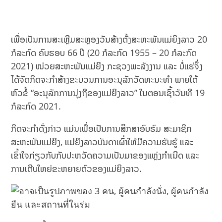
ເພື່ອເປັນການສະເຫຼີມສະຫຼອງວັນສ້າງຕັ້ງສະຫະພັນແມ່ຍິງລາວ 20
ກໍລະກົດ ຄົບຮອບ 66 ປີ (20 ກໍລະກົດ 1955 – 20 ກໍລະກົດ
2021) ໜ່ວຍສະຫະພັນແມ່ຍິງ ກະຊວງພະລັງງານ ແລະ ບໍ່ແຮ່ຈຶ່ງ
ໄດ້ຈັດກິດຈະກຳສ້າງຂະບວນການອະນຸລັກວັດທະນະທຳ ພາຍໃຕ້
ຫົວຂໍ້ “ອະນຸລັກການນຸ່ງຖືຂອງແມ່ຍິງລາວ” ໃນຕອນເຊົ້າວັນທີ 19
ກໍລະກົດ 2021.
ກິດຈະກຳດັ່ງກ່າວ ແມ່ນເພື່ອເປັນການສຶກສາອົບຮົມ ສະມາຊິກ
ສະຫະພັນແມ່ຍິງ, ແມ່ຍິງລາວບັນດາເຜົ່າໃຫ້ມີຄວາມຮັບຮູ້ ແລະ
ເຂົ້າໃຈກ່ຽວກັບກັບປະຫວັດຄວາມເປັນມາຂອງແຫຼ່ງກຳເນີດ ແລະ
ການເຕີບໃຫຍ່ຂະຫຍາຍຕົວຂອງແມ່ຍິງລາວ.