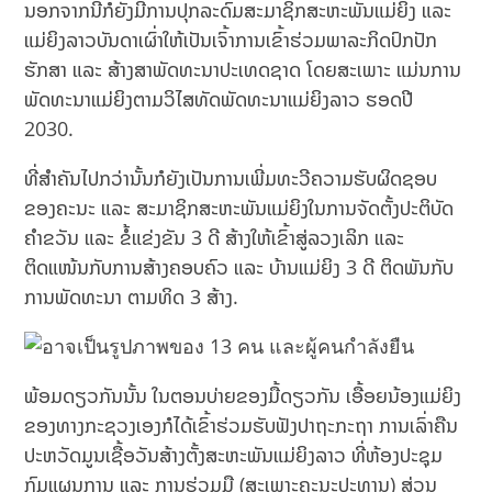
ນອກຈາກນີ້ກໍຍັງມີການປຸກລະດົມສະມາຊິກສະຫະພັນແມ່ຍິງ ແລະ
ແມ່ຍິງລາວບັນດາເຜົ່າໃຫ້ເປັນເຈົ້າການເຂົ້າຮ່ວມພາລະກິດປົກປັກ
ຮັກສາ ແລະ ສ້າງສາພັດທະນາປະເທດຊາດ ໂດຍສະເພາະ ແມ່ນການ
ພັດທະນາແມ່ຍິງຕາມວິໄສທັດພັດທະນາແມ່ຍິງລາວ ຮອດປີ
2030.
ທີ່ສຳຄັນໄປກວ່ານັ້ນກໍຍັງເປັນການເພີ່ມທະວີຄວາມຮັບຜິດຊອບ
ຂອງຄະນະ ແລະ ສະມາຊິກສະຫະພັນແມ່ຍິງໃນການຈັດຕັ້ງປະຕິບັດ
ຄຳຂວັນ ແລະ ຂໍ້ແຂ່ງຂັນ 3 ດີ ສ້າງໃຫ້ເຂົ້າສູ່ລວງເລິກ ແລະ
ຕິດແໜ້ນກັບການສ້າງຄອບຄົວ ແລະ ບ້ານແມ່ຍິງ 3 ດີ ຕິດພັນກັບ
ການພັດທະນາ ຕາມທິດ 3 ສ້າງ.
ພ້ອມດຽວກັນນັ້ນ ໃນຕອນບ່າຍຂອງມື້ດຽວກັນ ເອື້ອຍນ້ອງແມ່ຍິງ
ຂອງທາງກະຊວງເອງກໍໄດ້ເຂົ້າຮ່ວມຮັບຟັງປາຖະກະຖາ ການເລົ່າຄືນ
ປະຫວັດມູນເຊື້ອວັນສ້າງຕັ້ງສະຫະພັນແມ່ຍິງລາວ ທີ່ຫ້ອງປະຊຸມ
ກົມແຜນການ ແລະ ການຮ່ວມມື (ສະເພາະຄະນະປະທານ) ສ່ວນ