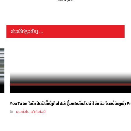
ຂ່າວທີ່ກ່ຽວຂ້ອງ ...
YouTube ໃຈດີ ເປີດຟີເຈີ້ເບິ່ງຄິບໄປນຳຫຼິ້ນແອັບອື່ນໄປນຳໄດ້ແລ້ວ ໂດຍບໍ່ຕ້ອງເຊົ່
ຂ່າວທົ່ວໄປ
ເທັກໂນໂລຢີ
,