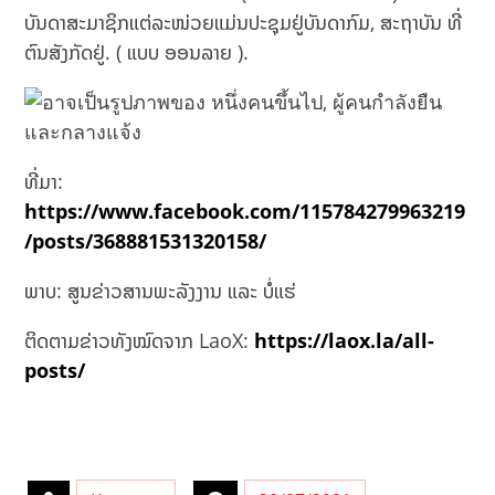
ບັນດາສະມາຊິກແຕ່ລະໜ່ວຍແມ່ນປະຊຸມຢູ່ບັນດາກົມ, ສະຖາບັນ ທີ່
ຕົນສັງກັດຢູ່. ( ແບບ ອອນລາຍ ).
ທີ່ມາ:
https://www.facebook.com/115784279963219
/posts/368881531320158/
ພາບ: ສູນຂ່າວສານພະລັງງານ ແລະ ບໍ່ແຮ່
ຕິດຕາມຂ່າວທັງໝົດຈາກ LaoX:
https://laox.la/all-
posts/