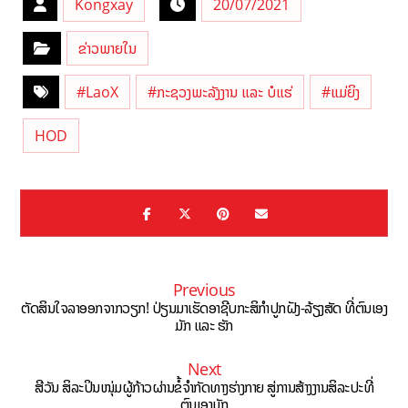
Kongxay
20/07/2021
ຂ່າວພາຍໃນ
#LaoX
#ກະຊວງພະລັງງານ ແລະ ບໍແຮ່
#ແມ່ຍິງ
HOD
Previous
ຕັດສິນໃຈລາອອກຈາກວຽກ! ປ່ຽນມາເຮັດອາຊີບກະສິກຳປູກຝັງ-ລ້ຽງສັດ ທີ່ຕົນເອງ
ມັກ ແລະ ຮັກ
Next
ສີວັນ ສິລະປິນໜຸ່ມຜູ້ກ້າວຜ່ານຂໍ້ຈຳກັດທາງຮ່າງກາຍ ສູ່ການສ້າງງານສິລະປະທີ່
ຕົນເອງມັກ