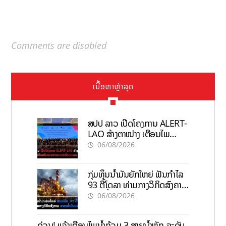
Comments are disabled
ເນື້ອຫາຫຼ້າສຸດ
ສປປ ລາວ ເປີດໂຄງການ ALERT-
LAO ສ້າງຕາໜ່າງ ເຕືອນໄພ
ພະຍາດລະບາດທົ່ວປະເທດ
06/08/2026
ກຸ່ມທຶນນ້ຳມັນຍັກໃຫຍ່ ຟັນກຳໄລ
93 ຕື້ໂດລາ ທ່າມກາງວິກິດສົງຄາມ
ລາຄານໍ້າມັນແພງ
06/08/2026
ດ່ວນ! ແຈ້ງເຕືອນໄພນໍ້າຖ້ວມ 3 ສາຍນໍ້າຫຼັກ ລະດັບ