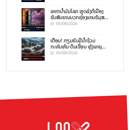
ລາຄານ້ຳມັນໂລກ ຫຼຸດລົງຕໍ່ເນື່ອງ
ຮັບສັນຍານບວກຊ່ອງແຄບຮໍມຸສ
ຈັບຕາລາຄາໃນລາວ
05/08/2026
ເຕືອນ! ກຽມຮັບມືນໍ້າຖ້ວມ
ກະທັນຫັນ-ດິນເຈື່ອນ ຫຼັງພາຍຸຝົນ
ຍັງສືບຕໍ່ຕົກໜັກທົ່ວປະເທດ
05/08/2026