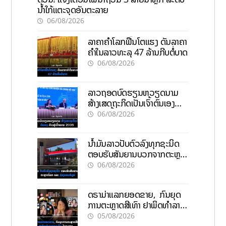
ນໍ້າໃກ້ແຕະຈຸດອັນຕະລາຍ
06/08/2026
ລາຄາຄຳໂລກຟື້ນໂຕແຮງ ດັນລາຄາ
ຄຳໃນລາວທະລຸ 47 ລ້ານກີບຕໍ່ບາດ
06/08/2026
ລາວຖອດບົດຮຽນຫວຽດນາມ
ສ້າງເສດຖະກິດເປັນເຈົ້າຕົນເອງ
ກ້າວສູ່ເປົ້າໝາຍ 2035
06/08/2026
ນໍ້າມັນລາວປັບຕົວລົງທຸກຊະນິດ
ຕອບຮັບສັນຍານບວກຈາກຕະຫຼາດ
ໂລກ ແລະ ຊ່ອງແຄບຮໍມູສ
06/08/2026
ດຣາມ່າແລກຍອດຂາຍ, ກົນຍຸດ
ການຕະຫຼາດສີເທົາ ຢາພິດທຳລາຍ
ທຸລະກິດ ໄລຍະຍາວ
05/08/2026