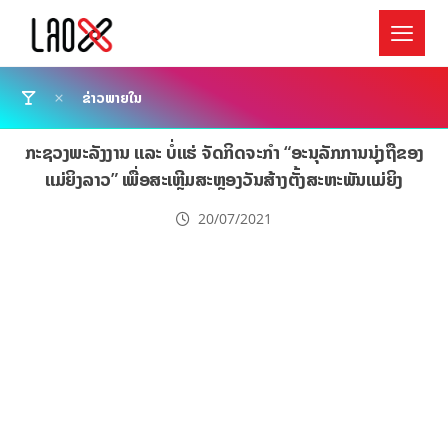
ຂ່າວພາຍໃນ
ກະຊວງພະລັງງານ ແລະ ບໍ່ແຮ່ ຈັດກິດຈະກຳ “ອະນຸລັກການນຸ່ງຖືຂອງ
ແມ່ຍິງລາວ” ເພື່ອສະເຫຼີມສະຫຼອງວັນສ້າງຕັ້ງສະຫະພັນແມ່ຍິງ
20/07/2021