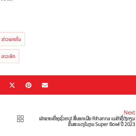
ຂ່າວພາຍໃນ
ລາວເອັກ
Next
ພັກຂາຍເຄື່ອງຊົ່ວຄາວ! ສື່ນອກເຜີຍ Rihanna ແມ່ຄ້າຊື່ດັງກຽມ
ຂຶ້ນສະແດງໃນງານ Super Bowl ປີ 2023