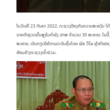
ໃນວັນທີ 23 ກັນຍາ 2022, ກະຊວງປ້ອງກັນຄວາມສະຫງົບ ໄດ້ຈັ
ນາຍຕຳຫຼວດຂັ້ນສູງໃນກຳລັງ ປກສ ຈຳນວນ 30 ສະຫາຍ; ໃນນີ້,
ສະຫາຍ, ເປັນກຽດໃຫ້ການປະດັບຊັ້ນໂດຍ ພົອ ວິໄລ ຫຼ້າຄຳຟອ
ອ້ອມຂ້າງກະຊວງເຂົ້າຮ່ວມ.