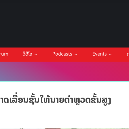
orum
ວິດີໂອ
Podcasts
Events
ກ
ເລື່ອນຊັ້ນໃຫ້ນາຍຕຳຫຼວດຂັ້ນສູງ