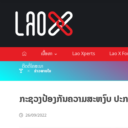
ເນື້ອຫາ
Lao Xperts
Lao X F
ຕິດຕໍ່ໂຄສະນາ
ຂ່າວພາຍໃນ
ກະຊວງປ້ອງກັນຄວາມສະຫງົບ ປະກາດ
26/09/2022