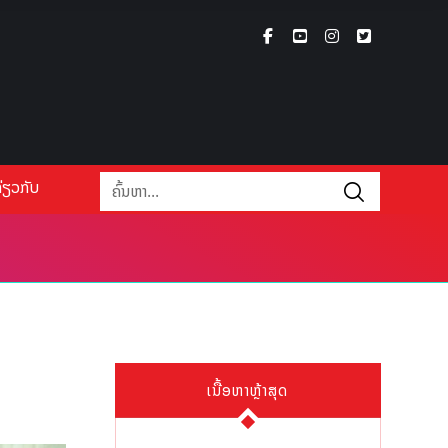
່ຽວກັບ
ເນື້ອຫາຫຼ້າສຸດ