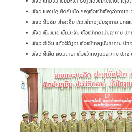
ພົຈວ ແກ່ນຈັນ ພົມມະຈັກ ຮອງຫົວໜ້າກົມໃຫຍ່ຕຳຫຼວດ
ພົຈວ ພອນໄຊ ຍົດສົມບັດ ຮອງຫົວໜ້າຫ້ອງວ່າການກະ
ພົຈວ ອິນສົມ ທຳລະສິນ ຫົວໜ້າກອງບັນຊາການ ປກສແ
ພົຈວ ສົມໝາຍ ພົມມະຈັນ ຫົວໜ້າກອງບັນຊາການ ປ
ພົຈວ ສີເວີນ ແກ້ວສີວົງສາ ຫົວໜ້າກອງບັນຊາການ ປກ
ພົຈວ ສີເສີດ ສອນດາລາ ຫົວໜ້າກອງບັນຊາການ ປກສ 