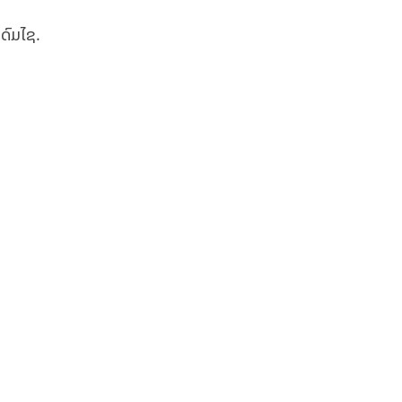
ດົມໄຊ.