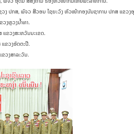
, ພົຈວ ອຸດົມ ສີສົງຄາມ ຮອງຫົວໜ້າກົມໃຫຍ່ພະລາທິການ.
ຊວງ ປກສ, ພົຈວ ສີວອນ ໄຊຍະວົງ ຫົວໜ້າກອງບັນຊາການ ປກສ ແຂວງອຸ
ຂວງຫຼວງນ້ຳທາ.
ກສ ແຂວງສະຫວັນນະເຂດ.
ສ ແຂວງອັດຕະປື.
ແຂວງສາລະວັນ.