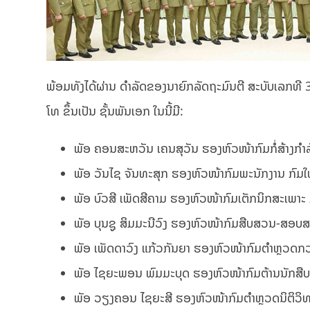
ພ້ອມທັງໄດ້ຜ່ານ ດໍາລັດຂອງນາຍົກລັດຖະມົນຕີ ສະບັບເລກທີ
ໂທ ຂຶ້ນເປັນ ຊັ້ນພັນເອກ ໃນນີ້ມີ:
ພັອ ຄອນສະຫວັນ ເຄນສຸວັນ ຮອງຫົວໜ້າກົມກໍ່ສ້າງກຳລ
ພັອ ວັນໄຊ ຈັນທະສຸກ ຮອງຫົວໜ້າກົມພະນັກງານ ກົມ
ພັອ ບົວສີ ເພັດສີຄາມ ຮອງຫົວໜ້າກົມເຕັກນິກສະເພາະ 
ພັອ ບຸນຊູ ສິມມະນີວົງ ຮອງຫົວໜ້າກົມສືບສວນ-ສອບສ
ພັອ ເພັດດາວົງ ແກ້ວກັນຍາ ຮອງຫົວໜ້າກົມຕຳຫຼວດກວດ
ພັອ ໄຊຍະພອນ ພົມມະບຸດ ຮອງຫົວໜ້າກົມຕ້ານນັກສືບ 
ພັອ ວຽງຄອນ ໄຊຍະສີ ຮອງຫົວໜ້າກົມຕຳຫຼວດນິຕິວິທ