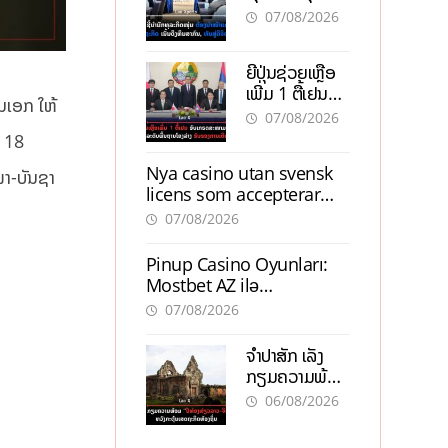
ຕ້ອງນຳໜ້າແກ້
ຕຳແໜ່ງ
07/08/2026
ວິກິດເສດຖະກິດ
ເນັ້ນດຶງທຶນ
ຍີ່ປຸ່ນຊ່ວຍເຫຼືອ
ສາກົນ, ຫັນສູ່ດິຈິ
ເພີ່ມ 1 ຕື້ເຢນ
ຕອນ
ນເອກ ໃຫ້
ອັບເກຣດ
07/08/2026
ສະໜາມບິນວັດ
ກ 18
ໄຕ ຮັບຮອງການ
Nya casino utan svensk
ເຕີບໂຕ
ພາ-ບັນຊາ
licens som accepterar
Swish: En jämförelse
07/08/2026
Pinup Casino Oyunları:
Mostbet AZ ilə
Müqayisədə Nə Təqdim
07/08/2026
Edir?
ຈຳປາສັກ ເລັ່ງ
ກຽມຄວາມພ້ອມ
“ປີທ່ອງທ່ຽວ
06/08/2026
ລາວ-ຈີນ 2027”
ຫວັງກະຕຸ້ນ