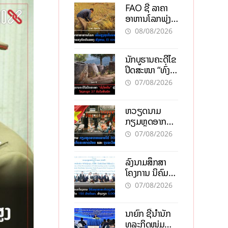
FAO ຊີ້ ລາຄາ
ອາຫານໂລກພຸ່ງ
ສູງສຸດໃນຮອບ 3
08/08/2026
ປີ ຈາກແຮງ
ກົດດັນຂອງ
ນັກບູຮານຄະດີໄຂ
ສົງຄາມ, El
ປິດສະໜາ “ທົ່ງ
nino
ໄຫຫີນ” ຫຼັງພົບ
07/08/2026
ໂຄງກະດູກ 37
ຄົນໃນຫີນຍັກ
ຫວຽດນາມ
ກຽມຫຼຸດອາກອນ
ລາຍໄດ້ 30%
07/08/2026
ຫວັງອູ້ມທຸລະກິດ
ຂະໜາດນ້ອຍ
ລົງນາມສຶກສາ
ແລະ ຈຸນລະ
ໂຄງການ ນິຄົມ
ວິສາຫະກິດ
ອຸດສາຫະກຳ
07/08/2026
ວຽງຈັນ-ໄຊທານີ
ຕັ້ງເປົ້າດຶງທຶນ
ນາຍົກ ຊີ້ນຳນັກ
150 ລ້ານໂດລາ,
ທຸລະກິດໜຸ່ມ
ສ້າງວຽກ 5.000