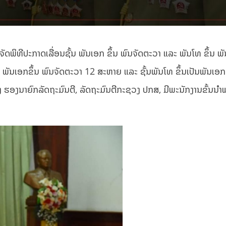
ດພິທີປະກາດເລື່ອນຊັ້ນ ພັນເອກ ຂຶ້ນ ພົນຈັດຕະວາ ແລະ ພັນໂທ ຂຶ້ນ ພັ
 ພັນເອກຂຶ້ນ ພົນຈັດຕະວາ 12 ສະຫາຍ ແລະ ຊັ້ນພັນໂທ ຂຶ້ນເປັນພັນເອ
ງ ຮອງນາຍົກລັດຖະມົນຕີ, ລັດຖະມົນຕີກະຊວງ ປກສ, ມີພະນັກງານຂັ້ນນຳ