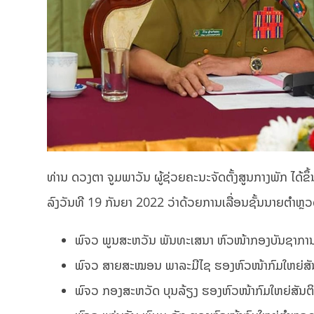
ທ່ານ ດວງຕາ ຈູມພາວັນ ຜູ້ຊ່ວຍຄະນະຈັດຕັ້ງສູນກາງພັກ ໄ
ລົງວັນທີ 19 ກັນຍາ 2022 ວ່າດ້ວຍການເລື່ອນຊັ້ນນາຍຕຳຫຼວດ
ພົຈວ ພູນສະຫວັນ ພັນທະເສນາ ຫົວໜ້າກອງບັນຊາການປ້
ພົຈວ ສາຍສະໝອນ ພາລະມີໄຊ ຮອງຫົວໜ້າກົມໃຫຍ່ສັ
ພົຈວ ກອງສະຫວັດ ບຸນລ້ຽງ ຮອງຫົວໜ້າກົມໃຫຍ່ສັນຕ