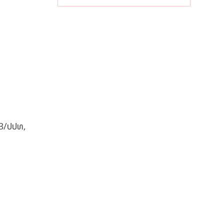
ເສດຖະກິດ
ທ້ອງຖິ່ນ
83/ປປທ,