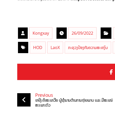
Kongxay
26/09/2022
HOD
LaoX
ກະຊວງປ້ອງກັນຄວາມສະຫງົບ
Previous
ຫຍິງ ຄຳສະເຫວີຍ ຜູ້ຊຳນານດ້ານການຖ່າຍພາບ ແລະ ມີສະເໜ່
ສະເພາະຕົວ