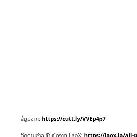
ຂໍ້ມູນຈາກ:
https://cutt.ly/VVEp4p7
ຕິດຕາມຂ່າວທັງໝົດຈາກ LaoX:
https://laox.la/all-