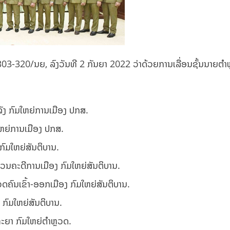
 303-320/ນຍ, ລົງວັນທີ 2 ກັນຍາ 2022 ວ່າດ້ວຍການເລື່ອນຊັ້ນນາຍຕຳ
ັງ ກົມໃຫຍ່ການເມືອງ ປກສ.
ໃຫຍ່ການເມືອງ ປກສ.
ກົມໃຫຍ່ສັນຕິບານ.
ວນຄະດີການເມືອງ ກົມໃຫຍ່ສັນຕິບານ.
ຄົນເຂົ້າ-ອອກເມືອງ ກົມໃຫຍ່ສັນຕິບານ.
ກົມໃຫຍ່ສັນຕິບານ.
ະຍາ ກົມໃຫຍ່ຕຳຫຼວດ.