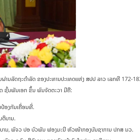
ດ້ຂຶ້ນຜ່ານລັດຖະດຳລັດ ຂອງປະທານປະເທດແຫ່ງ ສປປ ລາວ ເລກທີ 172-1
 ຊັ້ນພັນເອກ ຂຶ້ນ ພົນຈັດຕະວາ ມີຄື:
ອງກັນເຄື່ອນທີ່.
ນຕິບານ.
ິບານ, ພົຈວ ປອ ບົວພັນ ຟອງມະນີ ຫົວໜ້າກອງບັນຊາການ ປກສ ນວ.