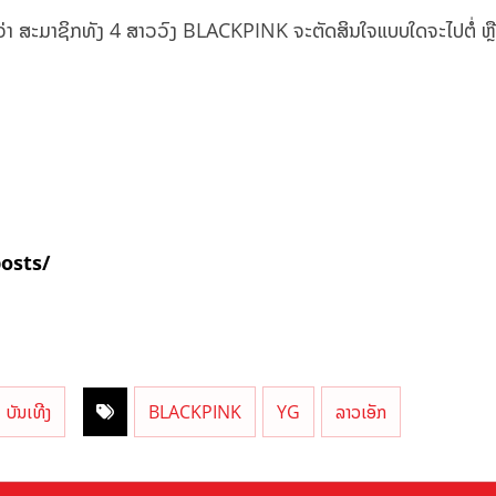
ື່ອນີ້ວ່າ ສະມາຊິກທັງ 4 ສາວວົງ BLACKPINK ຈະຕັດສິນໃຈແບບໃດຈະໄປຕໍ່ ຫ
posts/
ບັນເທີງ
BLACKPINK
YG
ລາວເອັກ