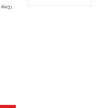
ທຳອິດຍອດຂາຍ
ບັນລຸ 1 ແສນຄັນ
ຼື ພໍພຽງ