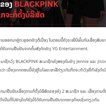
ອກມາຢູ່ຕະຫຼອດຢ່າງຕໍ່ເນື່ອງ ໃນຕອນນີ້ຄົງຈະໜີບໍ່ພົ້ນກັບເລື່ອງສັນຍ
ໄດ້ຮັບການຢືນຢັນຈາກຕົ້ນສັງກັດຢ່າງ YG Entertainment.
ບສະມາຊິກວົງ BLACKPINK ສະມາຊິກທັງສອງຄົນຢ່າງ Jennie ແລະ Jisoo ຈ
ີຍວ່າ ເນື່ອງຈາກຕອນນີ້ຍັງຢູ່ໃນໄລຍະຫາລືກ່ຽວກັບກິດຈະກຳວົງທີ່ກຳລັງດຳເນີ
າຢືນຢັນເລື່ອງການກໍ່ຕັ້ງບໍລິສັດຂອງທັງ 2 ສະມາຊິກ ແລະ ເລື່ອງການຕໍ່
ນຕໍ່ໄປຢ່າງໃດກໍຍັງບໍ່ໄດ້ຮັບການຢືນຢັນຈາກທາງຄ້າຍເຊັ່ນດຽວກັນ.