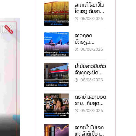
ລາຄາຄຳໂລກຟື້ນ
ໂຕແຮງ ດັນລາຄາ
ຄຳໃນລາວທະລຸ
06/08/2026
47 ລ້ານກີບຕໍ່
ບາດ
ລາວຖອດ
ບົດຮຽນ
ຫວຽດນາມ ສ້າງ
06/08/2026
ເສດຖະກິດເປັນ
ເຈົ້າຕົນເອງ ກ້າວສູ່
ນໍ້າມັນລາວປັບຕົວ
ເປົ້າໝາຍ 2035
ລົງທຸກຊະນິດ
ຕອບຮັບສັນຍານ
06/08/2026
ບວກຈາກຕະຫຼາດ
ໂລກ ແລະ ຊ່ອງ
ດຣາມ່າແລກຍອດ
ແຄບຮໍມູສ
ຂາຍ, ກົນຍຸດ
ການຕະຫຼາດສີ
05/08/2026
ເທົາ ຢາພິດ
ທຳລາຍທຸລະກິດ
ລາຄານ້ຳມັນໂລກ
ໄລຍະຍາວ
ຫຼຸດລົງຕໍ່ເນື່ອງ