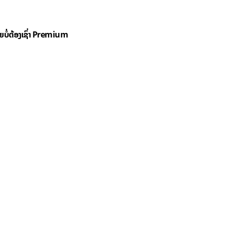
ດຍບໍ່ຕ້ອງເຊົ່າ Premium