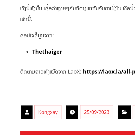
ທັງນີ້ທັງນັ້ນ ເຊື່ອວ່າຫຼາຍໆຄົນກໍຕ່າງພາກັນຈັບຕາເບິ່ງໃນເທ
ເທົ່ານີ້.
ຂອບໃຈຂໍ້ມູນຈາກ:
Thethaiger
ຕິດຕາມຂ່າວທັງໝົດຈາກ LaoX:
https://laox.la/all-
Kongxay
25/09/2023