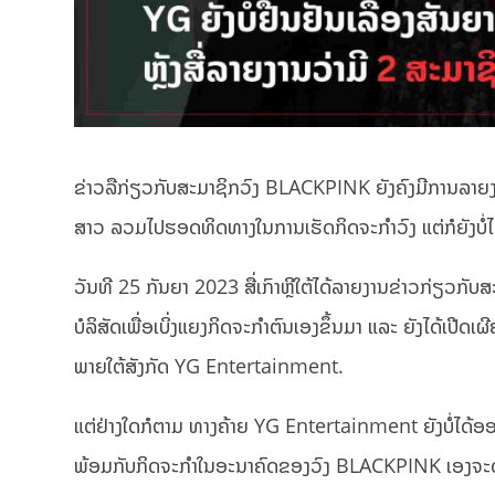
ຂ່າວລືກ່ຽວກັບສະມາຊິກວົງ BLACKPINK ຍັງຄົງມີການລາຍງານອ
ສາວ ລວມໄປຮອດທິດທາງໃນການເຮັດກິດຈະກຳວົງ ແຕ່ກໍຍັງບໍ່
ວັນທີ 25 ກັນຍາ 2023 ສື່ເກົາຫຼີໃຕ້ໄດ້ລາຍງານຂ່າວກ່ຽວກັ
ບໍລິສັດເພື່ອເບິ່ງແຍງກິດຈະກຳຕົນເອງຂຶ້ນມາ ແລະ ຍັງໄດ້ເປີດເຜ
ພາຍໃຕ້ສັງກັດ YG Entertainment.
ແຕ່ຢ່າງໃດກໍຕາມ ທາງຄ້າຍ YG Entertainment ຍັງບໍ່ໄດ້ອອກມ
ພ້ອມກັບກິດຈະກຳໃນອະນາຄົດຂອງວົງ BLACKPINK ເອງຈະດຳເນີ