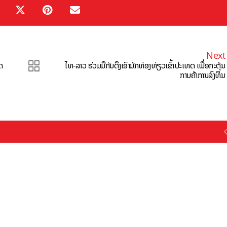
Next
ດ
ໄທ-ລາວ ຮ່ວມມືກັນດຶງເອົານັກທ່ອງທ່ຽວເຂົ້າປະເທດ ເພື່ອກະຕຸ້ນ
ການຄ້າການລົງທຶນ