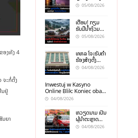
ຮັບສັນຍານບວກ
05/08/2026
ຊ່ອງແຄບຮໍມຸສ
ຈັບຕາລາຄາໃນ
ເຕືອນ! ກຽມ
ລາວ
ຮັບມືນໍ້າຖ້ວມ
ກະທັນຫັນ-ດິນ
05/08/2026
ເຈື່ອນ ຫຼັງພາຍຸ
ຝົນຍັງສືບຕໍ່ຕົກ
າຂອງທັງ 4
ທຫລ ໂຈະຮັບຄຳ
ໜັກທົ່ວປະເທດ
ຮ້ອງສ້າງຕັ້ງ
ສະຖາບັນການເງິນ
04/08/2026
ນອກທະນາຄານ
ຊົ່ວຄາວ ປັບປຸງ
ະກໍ່ຕັ້ງ
Inwestuj w Kasyno
ເງື່ອນໄຂໃໝ່
Online Blik: Koniec obaw,
ນຢູ່
kropka i Blik dla
04/08/2026
pewności
ຫວຽດນາມ ເປັນ
ສັນຍາ
ຜູ້ນຳຕະຫຼາດ
ລົດໄຟຟ້າ ໃນອາ
04/08/2026
ຊຽນ ເຄິ່ງປີ