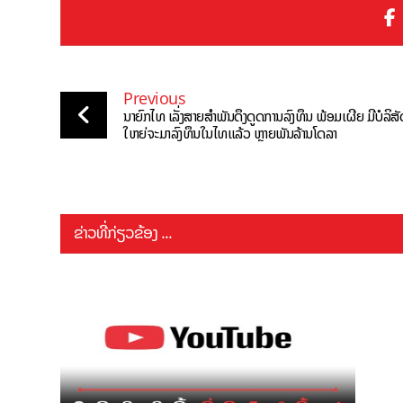
Previous
ນາຍົກໄທ ເລັ່ງສາຍສຳພັນດຶງດູດການລົງທຶນ ພ້ອມເຜີຍ ມີບໍລິສັ
ໃຫຍ່ຈະມາລົງທຶນໃນໄທແລ້ວ ຫຼາຍພັນລ້ານໂດລາ
ຂ່າວທີ່ກ່ຽວຂ້ອງ ...