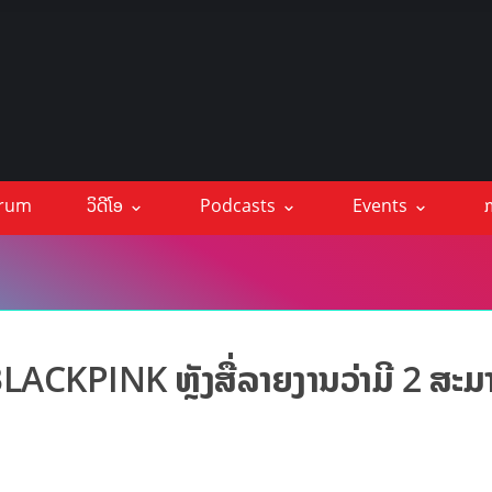
orum
ວິດີໂອ
Podcasts
Events
ກ
 BLACKPINK ຫຼັງສື່ລາຍງານວ່າມີ 2 ສະມ