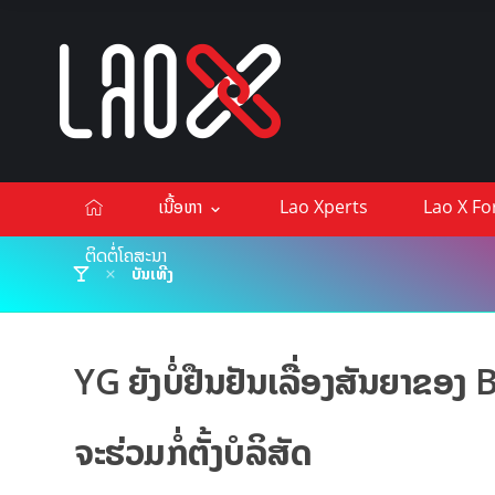
ເນື້ອຫາ
Lao Xperts
Lao X F
ຕິດຕໍ່ໂຄສະນາ
ບັນເທີງ
YG ຍັງບໍ່ຢືນຢັນເລື່ອງສັນຍາຂອງ
ຈະຮ່ວມກໍ່ຕັ້ງບໍລິສັດ