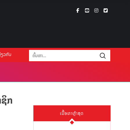
່ຽວກັບ
າຊິກ
ເນື້ອຫາຫຼ້າສຸດ