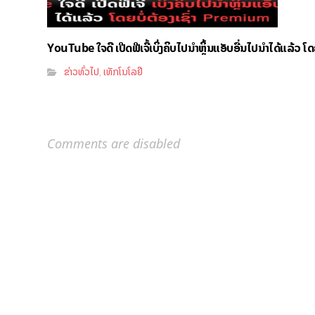
YouTube ໃຈດີ ເປີດຟີເຈີ້ເບິ່ງຄິບໄປນຳຫຼິ້ນແອັບອື່ນໄປນຳໄດ້ແລ້ວ ໂ
ຂ່າວທົ່ວໄປ
ເທັກໂນໂລຢີ
,
Comments are disabled