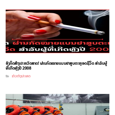
ອັງກິດສ້າງປະຫວັດສາດ! ຜ່ານກົດໝາຍແບນຢາສູບຕະຫຼອດຊີວິດ ສຳລັບຜູ້
ທີ່ເກີດຫຼັງປີ 2008
ຂ່າວຕ່າງປະເທດ