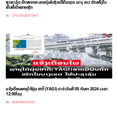
ສະຫະລັດ ເປີດສາກທະລາຍກຸ່ມຄໍເຊັນເຕີຂ້າມຊາດ ລະບຸ ລາວ ເປັນໜຶ່ງໃນ
ພື້ນທີ່ເປົ້າໝາຍຫຼັກ
Uncategorized
ແຈ້ງເຕືອນພາຍຸໄຕ້ຝຸ່ນ ຢາກິ (YAGI)​ ປະຈໍາວັນທີ 05 ກັນຍາ 2024 ເວລາ
12:00ໂມງ
ພະຍາກອນອາກາດ