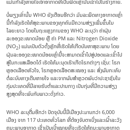
ແມ່ນກຳລັງຫາຍໃຈເອົາອາກາດທີ່ເປັນພິດເຫຼົ່ານັ້ນເຂົ້າໄປໃນຮ່າງກາຍ.
ບໍ່ພຽງເທົ່ານັ້ນ WHO ຍັງເຕືອນອີກວ່າ ມົນລະພິດທາງອາກາດເຫຼົ່າ
ນີ້ກໍາລັງເຮັດໃຫ້ສຸຂະພາບຂອງທຸກຄົນມີຄວາມສ່ຽງເພີ່ມຂຶ້ນໃນ
ໄລຍະຍາວ ໂດຍໃນຖະແຫຼງການຂອງ WHO ລະບຸວ່າ ຄ່າຝຸ່ນ
ລະອອງຂະໜາດນ້ອຍ ຫຼື ຄ່າ PM ແລະ Nitrogen Dioxide
(NO
) ແມ່ນເປັນຕົວຕັ້ງຫຼັກທີ່ເຮັດໃຫ້ເກີດບັນຫາສຸຂະພາບ ໂດຍ
2
ຝຸ່ນລະອອງຂະໜາດນ້ອຍເຫຼົ່ານີ້ຈະສາມາດເຂົ້າໄປສູ່ປອດແລະເຂົ້າໄປ
ສູ່ໃນກະແສເລືອດໄດ້ ເຮັດໃຫ້ມະນຸດເຮົາເກີດໂຣກຕ່າງໆ ເຊັ່ນ: ໂຣກ
ຫຼອດເລືອດຫົວໃຈ, ໂຣກຫຼອດເລືອດສະໝອງ ແລະ ສົ່ງຜົນກະທົບ
ຕໍ່ລະບົບທາງເດີນຫາຍໃຈ ແລະຈາກຜົນສໍາຫຼວດພົບວ່າປະຊາຊົນໃນ
ກຸ່ມປະເທດທີ່ມີລາຍຮັບຕ່ຳແລະປານກາງ ເປັນກຸ່ມທີ່ມີຄວາມສ່ຽງ
ສູງສຸດທີ່ຈະພົບກັບພາວະດັ່ງກ່າວ.
WHO ລະບຸຕື່ມອີກວ່າ ປັດຈຸບັນນີ້ມີເມືອງປະມານກວ່າ 6,000
ເມືອງ ຈາກ 117 ປະເທດທົ່ວໂລກ ທີ່ຕ້ອງຈັບຕາເບິ່ງແລະເຝົ້າລະວັງ
ຄຸນະພາບອາກາດ ເຊິ່ງເປັນເປົ້າໝາຍທີ່ຈະເຮັດໃຫ້ຄຸນະພາບອາກາດ