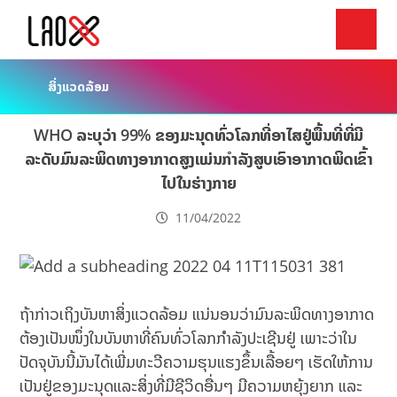
ສິ່ງແວດລ້ອມ
WHO ລະບຸວ່າ 99% ຂອງມະນຸດທົ່ວໂລກທີ່ອາໄສຢູ່ພື້ນທີ່ທີ່ມີ
ລະດັບມົນລະພິດທາງອາກາດສູງແມ່ນກຳລັງສູບເອົາອາກາດພິດເຂົ້າ
ໄປໃນຮ່າງກາຍ
11/04/2022
ຖ້າກ່າວເຖິງບັນຫາສິ່ງແວດລ້ອມ ແນ່ນອນວ່າມົນລະພິດທາງອາກາດ
ຕ້ອງເປັນໜຶ່ງໃນບັນຫາທີ່ຄົນທົ່ວໂລກກຳລັງປະເຊີນຢູ່ ເພາະວ່າໃນ
ປັດຈຸບັນນີ້ມັນໄດ້ເພີ່ມທະວີຄວາມຮຸນແຮງຂຶ້ນເລື້ອຍໆ ເຮັດໃຫ້ການ
ເປັນຢູ່ຂອງມະນຸດແລະສິ່ງທີ່ມີຊີວິດອື່ນໆ ມີຄວາມຫຍຸ້ງຍາກ ແລະ