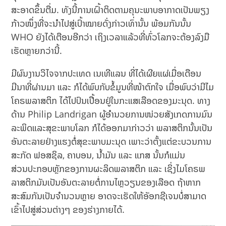
ສະອາດຂຶ້ນຕື່ມ. ທັງນີ້ການເຝົ້າຕິດຕາມຄຸນະພາບອາກາດເປັນພຽງ
ກ້າວໜຶ່ງທີ່ຈະນຳໄປສູ່ເປົ້າໝາຍດັ່ງກ່າວເທົ່ານັ້ນ ພ້ອມກັນນັ້ນ
WHO ຍັງໄດ້ເຕືອນອີກວ່າ ເຖິງເວລາແລ້ວທີ່ທົ່ວໂລກຈະຕ້ອງລົງມື
ເຮັດຫຼາຍກວ່ານີ້.
ມີຜົນງານວິໄຈຈາກປະເທດ ເນເທີແລນ ທີ່ໄດ້ເຜີຍແຜ່ເມື່ອເດືອນ
ມີນາທີ່ຜ່ານມາ ແລະ ກໍໄດ້ພົບກັບຂໍ້ມູນທີ່ໜ້າຕົກໃຈ ເມື່ອພົບວ່າມີໄມ
ໂຄຣພລາສຕິກ ໄດ້ໄປປົນເປື້ອນຢູ່ໃນກະແສເລືອດຂອງມະນຸດ. ທາງ
ດ້ານ Philip Landrigan ຜູ້ອໍານວຍການໜ່ວຍສັງເກດການມົນ
ລະພິດແລະສຸຂະພາບໂລກ ກໍໄດ້ອອກມາກ່າວວ່າ ພລາສຕິກນັ້ນເປັນ
ອັນຕະລາຍຢ່າງແຮງຕໍ່ສຸຂະພາບມະນຸດ ເພາະວ່າຕັ້ງແຕ່ຂະບວນການ
ສະກັດ ຟອສຊິລ, ຄາບອນ, ນ້ຳມັນ ແລະ ແກສ ນັ້ນກໍແມ່ນ
ສ່ວນປະກອບຫຼັກຂອງການຜະລິດພລາສຕິກ ແລະ ເຊິ່ງໄມໂຄຣພ
ລາສຕິກມັນເປັນອັນຕະລາຍຕໍ່ການໄຫຼວຽນຂອງເລືອດ ຖ້າຫາກ
ສະສົມກັນເປັນຈໍານວນຫຼາຍ ອາດຈະເຮັດໃຫ້ອັອກຊີເຈນບໍ່ສາມາດ
ເຂົ້າໄປສູ່ສ່ວນຕ່າງໆ ຂອງຮ່າງກາຍໄດ້.