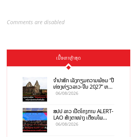
Comments are disabled
ເນື້ອຫາຫຼ້າສຸດ
ຈຳປາສັກ ເລັ່ງກຽມຄວາມພ້ອມ “ປີ
ທ່ອງທ່ຽວລາວ-ຈີນ 2027” ຫວັງ
ກະຕຸ້ນເສດຖະກິດທ້ອງຖິ່ນ
06/08/2026
ສປປ ລາວ ເປີດໂຄງການ ALERT-
LAO ສ້າງຕາໜ່າງ ເຕືອນໄພ
ພະຍາດລະບາດທົ່ວປະເທດ
06/08/2026