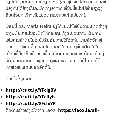
ຍັງມີອີກຫຼາຍຮ້ອຍຄົນຕ້ອງມາເສຍຊີວິດ ຫຼື ເຈັບປ່ວຍຈາກພາວະທີ່
ປ້ອງກັນໄດ້ຢ່າງມົນລະພິດທາງອາກາດ ທີ່ນັບມື້ແມ່ນມີທ່າອ່ຽງສູງ
ຂຶ້ນເລື້ອຍໆ ທັ້ງໆທີ່ມີແນວທາງໃນການແກ້ໄຂບັນຫາຢູ່.
ພ້ອມນີ້ ດຣ. Maria Neira ຍັງໄດ້ແນະນໍາໃຫ້ບັນດາປະເທດຕ່າງໆ
ວາງນະໂຍບາຍມົນລະພິດໃຫ້ຄອບຄຸມທັງຂະບວນການ ເຊັ່ນການ
ເພີ່ມການລົງທຶນໃນລະບົບຂົນສົ່ງ, ການໃຊ້ລົດຖີບແທນລົດຈັກ ຫຼື
ລົດໃຫຍ່ໃຫ້ຫຼາຍຂຶ້ນ ລວມໄປຮອດເພີ່ມການລົງທຶນເຄື່ອງໃຊ້ໃນ
ເຮືອນທີ່ມີປະສິດທິພາບ ເພື່ອຈຳກັດການປ່ອຍແກສເຮືອນແກ້ວ ຖ້າ
ບໍ່ດັ່ງນັ້ນອະນາຄົດລູກຫຼານຂອງພວກເຮົາແມ່ນຈະບໍ່ມີໂອກາດໄດ້
ຫາຍໃຈແບບເຕັມປອດອີກຕໍ່ໄປ.
ຂອບໃຈຂໍ້ມູນຈາກ:
https://cutt.ly/YFcIgBV
https://cutt.ly/YFcIlyb
https://cutt.ly/8FcIxYR
ຕິດຕາມຂ່າວທັງໝົດຈາກ LaoX:
https://laox.la/all-