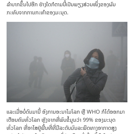
ລໍາບາກຂຶ້ນໄປອີກ ຢ່າງໃດກໍຕາມນີ້ເປັນພຽງສ່ວນໜຶ່ງຂອງຜົນ
ກະທົບຈາກການກະທຳຂອງມະນຸດ.
ແລະເມື່ອບໍ່ດົນມານີ້ ອົງການອະນາໄມໂລກ ຫຼື WHO ກໍໄດ້ອອກມາ
ເຕືອນຄົນທົ່ວໂລກ ຫຼັງຈາກທີ່ພົບຂໍ້ມູນວ່າ 99% ຂອງມະນຸດ
ທົ່ວໂລກ ທີ່ອາໄສຢູ່ພື້ນທີ່ທີ່ມີລະດັບມົນລະພິດທາງອາກາດສູງ