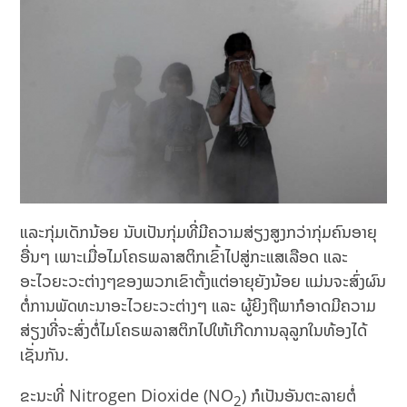
ແລະກຸ່ມເດັກນ້ອຍ ນັບເປັນກຸ່ມທີ່ມີຄວາມສ່ຽງສູງກວ່າກຸ່ມຄົນອາຍຸ
ອື່ນໆ ເພາະເມື່ອໄມໂຄຣພລາສຕິກເຂົ້າໄປສູ່ກະແສເລືອດ ແລະ
ອະໄວຍະວະຕ່າງໆຂອງພວກເຂົາຕັ້ງແຕ່ອາຍຸຍັງນ້ອຍ ແມ່ນຈະສົ່ງຜົນ
ຕໍ່ການພັດທະນາອະໄວຍະວະຕ່າງໆ ແລະ ຜູ້ຍິງຖືພາກໍອາດມີຄວາມ
ສ່ຽງທີ່ຈະສົ່ງຕໍ່ໄມໂຄຣພລາສຕິກໄປໃຫ້ເກີດການລຸລູກໃນທ້ອງໄດ້
ເຊັ່ນກັນ.
ຂະນະທີ່ Nitrogen Dioxide (NO
) ກໍເປັນອັນຕະລາຍຕໍ່
2