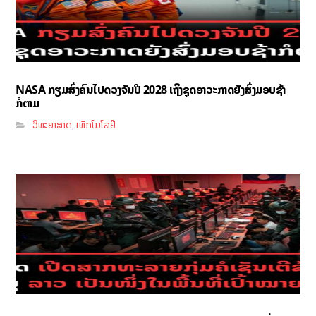
NASA ກຽມສົ່ງຄົນໄປດວງຈັນປີ 2028 ເຖິງຊຸດອາວະກາດຍັງສົ່ງມອບຊ້າ
ກໍຕາມ
ວິທະຍາສາດ
ເທັກໂນໂລຢີ
,