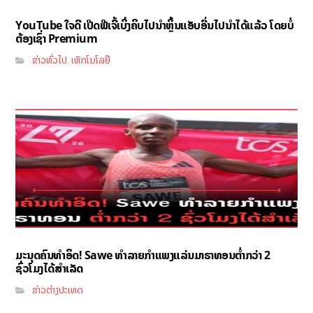
YouTube ໃຈດີ ເປີດຟີເຈີ້ເບິ່ງຄິບໄປນຳຫຼິ້ນແອັບອື່ນໄປນຳໄດ້ແລ້ວ ໂດຍບໍ່
ຕ້ອງເຊົ່າ Premium
ຂ່າວທົ່ວໄປ
ເທັກໂນໂລຢີ
,
ມະນຸດຄົນທຳອິດ! Sawe ທຳລາຍກຳແພງແລ່ນມາຣາທອນຕ່ຳກວ່າ 2
ຊົ່ວໂມງໄດ້ສຳເລັດ
ຂ່າວຕ່າງປະເທດ