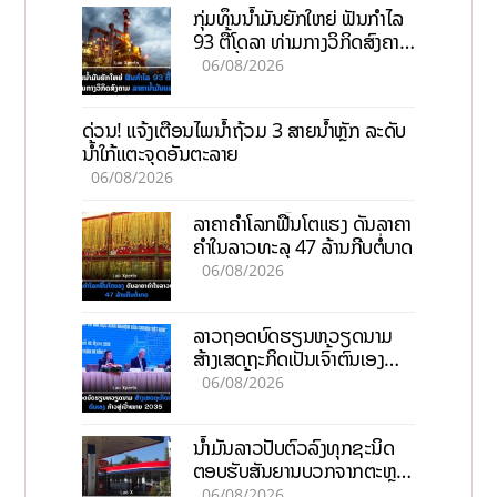
ກຸ່ມທຶນນ້ຳມັນຍັກໃຫຍ່ ຟັນກຳໄລ
93 ຕື້ໂດລາ ທ່າມກາງວິກິດສົງຄາມ
ລາຄານໍ້າມັນແພງ
06/08/2026
ດ່ວນ! ແຈ້ງເຕືອນໄພນໍ້າຖ້ວມ 3 ສາຍນໍ້າຫຼັກ ລະດັບ
ນໍ້າໃກ້ແຕະຈຸດອັນຕະລາຍ
06/08/2026
ລາຄາຄຳໂລກຟື້ນໂຕແຮງ ດັນລາຄາ
ຄຳໃນລາວທະລຸ 47 ລ້ານກີບຕໍ່ບາດ
06/08/2026
ລາວຖອດບົດຮຽນຫວຽດນາມ
ສ້າງເສດຖະກິດເປັນເຈົ້າຕົນເອງ
ກ້າວສູ່ເປົ້າໝາຍ 2035
06/08/2026
ນໍ້າມັນລາວປັບຕົວລົງທຸກຊະນິດ
ຕອບຮັບສັນຍານບວກຈາກຕະຫຼາດ
ໂລກ ແລະ ຊ່ອງແຄບຮໍມູສ
06/08/2026