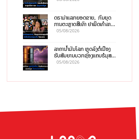
ດຣາມ່າແລກຍອດຂາຍ, ກົນຍຸດ
ການຕະຫຼາດສີເທົາ ຢາພິດທຳລາຍ
ທຸລະກິດ ໄລຍະຍາວ
05/08/2026
ລາຄານ້ຳມັນໂລກ ຫຼຸດລົງຕໍ່ເນື່ອງ
ຮັບສັນຍານບວກຊ່ອງແຄບຮໍມຸສ
ຈັບຕາລາຄາໃນລາວ
05/08/2026