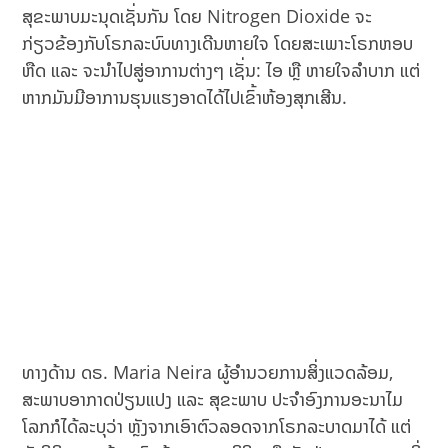
ສຸຂະພາບມະນຸດເຊັ່ນກັນ ໂດຍ Nitrogen Dioxide ຈະ
ກ່ຽວຂ້ອງກັບໂຣກລະບົບທາງເດີນຫາຍໃຈ ໂດຍສະເພາະໂຣກຫອບ
ຫືດ ແລະ ຈະນໍາໄປສູ່ອາການຕ່າງໆ ເຊັ່ນ: ໄອ ຫຼື ຫາຍໃຈລຳບາກ ແຕ່
ຫາກມັນມີອາການຮຸນແຮງອາດໄດ້ໄປເຂົ້າຫ້ອງສຸກເສີນ.
ທາງດ້ານ ດຣ. Maria Neira ຜູ້ອຳນວຍການສິ່ງແວດລ້ອມ,
ສະພາບອາກາດປ່ຽນແປງ ແລະ ສຸຂະພາບ ປະຈຳອົງການອະນາໄມ
ໂລກກໍໄດ້ລະບຸວ່າ ຫຼັງຈາກເອົາຕົວລອດຈາກໂຣກລະບາດມາໄດ້ ແຕ່