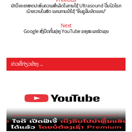
ນັກວິທະຍາສາດປະສົບຄວາມສຳເລັດໃນການໃຊ້ Ultrasound ປິ່ນປົວໂຣກ
ເບົາຫວານໃນສັດ ແທນການນຳໃຊ້ “ອິນຊູລິນທົດແທນ”
Next
Google ສັ່ງປິດກັ້ນຊ່ອງ YouTube ຂອງສະພາຣັດເຊຍ
ຂ່າວທີ່ກ່ຽວຂ້ອງ ...