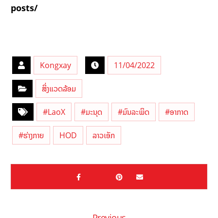
posts/
Kongxay
11/04/2022
ສິ່ງແວດລ້ອມ
#LaoX
#ມະນຸດ
#ມົນລະພິດ
#ອາກາດ
#ຮ່າງກາຍ
HOD
ລາວເອັກ
Previous