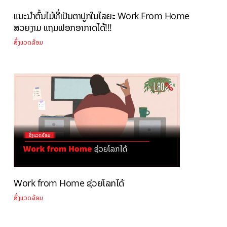
ແນະນຳຕົ້ນໄມ້ທີ່ເປັນຕາປູກໃນໄລຍະ Work From Home
ສວຍງາມ ແຖມຟອກອາກາດໄດ້!!!
ສິ່ງແວດລ້ອມ
Work from Home ຊ່ວຍໂລກໄດ້
ສິ່ງແວດລ້ອມ