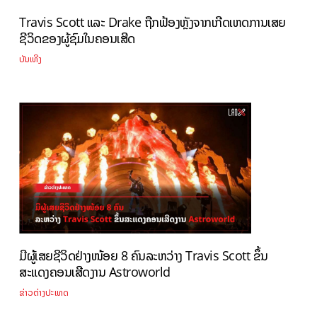
Travis Scott ແລະ Drake ຖືກຟ້ອງຫຼັງຈາກເກີດເຫດການເສຍ
ຊີວິດຂອງຜູ້ຊົມໃນຄອນເສີດ
ບັນເທີງ
ມີຜູ້ເສຍຊີວິດຢ່າງໜ້ອຍ 8 ຄົນລະຫວ່າງ Travis Scott ຂຶ້ນ
ສະແດງຄອນເສີດງານ Astroworld
ຂ່າວຕ່າງປະເທດ