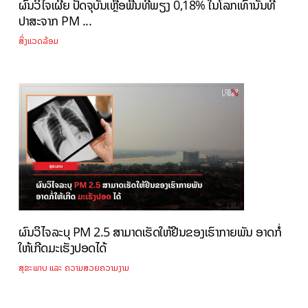
ຜົນວິໄຈເຜີຍ ປັດຈຸບັນເຫຼືອພື້ນທີ່ພຽງ 0,18% ໃນໂລກເທົ່ານັ້ນທີ່
ປາສະຈາກ PM ...
ສິ່ງແວດລ້ອມ
ຜົນວິໄຈລະບຸ PM 2.5 ສາມາດເຮັດໃຫ້ຢີນຂອງເຮົາກາຍພັນ ອາດກໍ່
ໃຫ້ເກີດມະເຮັງປອດໄດ້
ສຸຂະພາບ ແລະ ຄວາມສວຍຄວາມງາມ