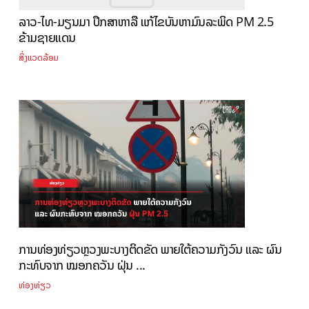
ລາວ-ໄທ-ມຽນມາ ປຶກສາຫາລື ແກ້ໄຂບັນຫາມົນລະພິດ PM 2.5
ຂ້າມຊາຍແດນ
ສິ່ງແວດລ້ອມ
ການທ່ອງທ່ຽວຫຼວງພະບາງຕິດຂັດ ພາຍໃຕ້ຄວາມກັງວົນ ແລະ ຜົນ
ກະທົບຈາກ ໝອກຄວັນ ຝຸ່ນ ...
ທ່ອງທ່ຽວ