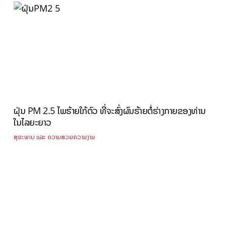
ຝຸ່ນ PM 2.5 ໄພຮ້າຍໃກ້ຕົວ ທີ່ຈະສົ່ງຜົນຮ້າຍຕໍ່ຮ່າງກາຍຂອງທ່ານ
ໃນໄລຍະຍາວ
ສຸຂະພາບ ແລະ ຄວາມສວຍຄວາມງາມ