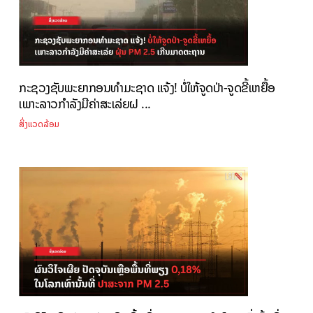
ກະຊວງຊັບພະຍາກອນທຳມະຊາດ ແຈ້ງ! ບໍ່ໃຫ້ຈູດປ່າ-ຈູດຂີ້ເຫຍື້ອ
ເພາະລາວກຳລັງມີຄ່າສະເລ່ຍຝ ...
ສິ່ງແວດລ້ອມ