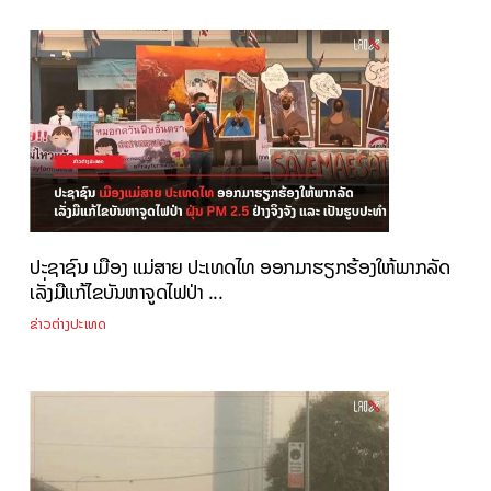
ປະຊາຊົນ ເມືອງ ແມ່ສາຍ ປະເທດໄທ ອອກມາຮຽກຮ້ອງໃຫ້ພາກລັດ
ເລັ່ງມືແກ້ໄຂບັນຫາຈູດໄຟປ່າ ...
ຂ່າວຕ່າງປະເທດ