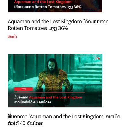
Aquaman and the Lost Kingdom ໄດ້ຄະແນນຈາກ
Rotten Tomatoes ພຽງ 36%
ບັນເທີງ
ສື່ນອກຄາດ ‘Aquaman and the Lost Kingdom’ ອາດເປີດ
ຕົວໄດ້ 40 ລ້ານໂດລາ