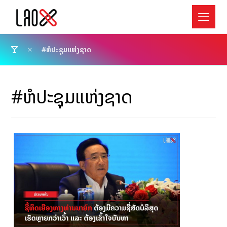
#ຫໍປະຊຸມແຫ່ງຊາດ
#ຫໍປະຊຸມແຫ່ງຊາດ