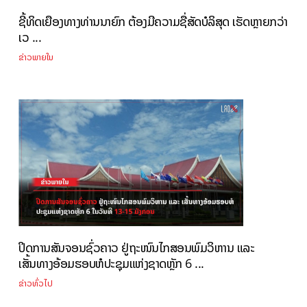
ຊີ້ທິດເຍືອງທາງທ່ານນາຍົກ ຕ້ອງມີຄວາມຊື່ສັດບໍລິສຸດ ເຮັດຫຼາຍກວ່າ
ເວ ...
ຂ່າວພາຍໃນ
ປິດການສັນຈອນຊົ່ວຄາວ ຢູ່ຖະໜົນໄກສອນພົມວິຫານ ແລະ
ເສັ້ນທາງອ້ອມຮອບຫໍປະຊຸມແຫ່ງຊາດຫຼັກ 6 ...
ຂ່າວທົ່ວໄປ