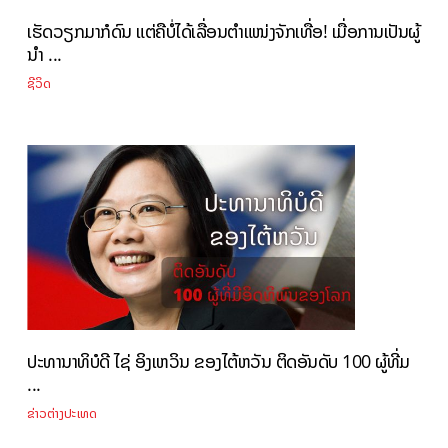
ເຮັດວຽກມາກໍດົນ ແຕ່ຄືບໍ່ໄດ້ເລື່ອນຕຳແໜ່ງຈັກເທື່ອ! ເມື່ອການເປັນຜູ້
ນໍາ ...
ຊີວິດ
ປະທານາທິບໍດີ ໄຊ່ ອິງເຫວິນ ຂອງໄຕ້ຫວັນ ຕິດອັນດັບ 100 ຜູ້ທີ່ມ
...
ຂ່າວຕ່າງປະເທດ