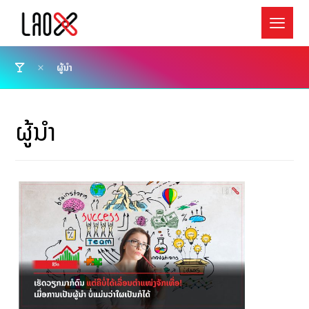
ຜູ້ນຳ
ຜູ້ນຳ