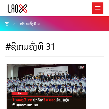
#ຊີເກມຄັ້ງທີ 31
#ຊີເກມຄັ້ງທີ 31