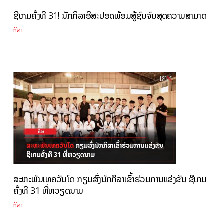
ຊີເກມຄັ້ງທີ 31! ນັກກິລາອີສະປອດພ້ອມສູ້ຊົນຈົນສຸດຄວາມສາມາດ
ກິລາ
ສະຫະພັນເທຄວັນໂດ ກຽມສົ່ງນັກກິລາເຂົ້າຮ່ວມການແຂ່ງຂັນ ຊີເກມ
ຄັ້ງທີ 31 ທີ່ຫວຽດນາມ
ກິລາ