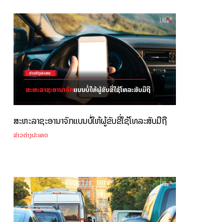
ສະຫະລາຊະອານາຈັກແບນບໍ່ໃຫ້ຜູ້ຂັບຂີ່ໃຊ້ໂທລະສັບມືຖື
ຂ່າວຕ່າງປະເທດ