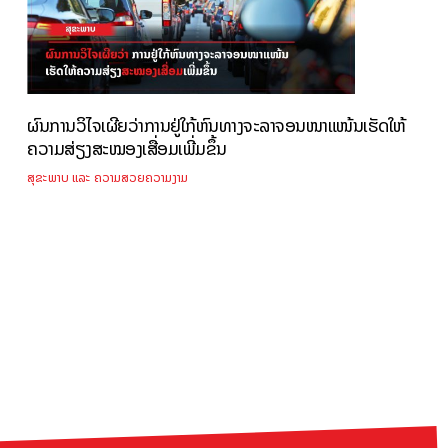
ຜົນການວິໄຈເຜີຍວ່າການຢູ່ໃກ້ຫົນທາງຈະລາຈອນໜາແໜ້ນເຮັດໃຫ້
ຄວາມສ່ຽງສະໝອງເສື່ອມເພີ່ມຂຶ້ນ
ສຸຂະພາບ ແລະ ຄວາມສວຍຄວາມງາມ