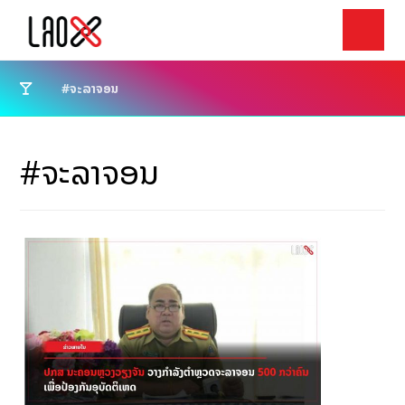
#ຈະລາຈອນ
#ຈະລາຈອນ