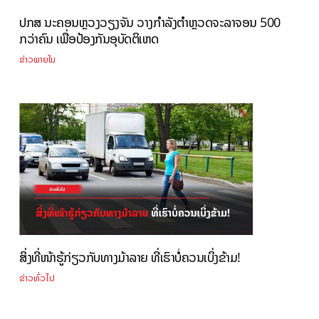
ປກສ ນະຄອນຫຼວງວຽງຈັນ ວາງກຳລັງຕຳຫຼວດຈະລາຈອນ 500
ກວ່າຄົນ ເພື່ອປ້ອງກັນອຸບັດຕິເຫດ
ຂ່າວພາຍໃນ
ສິ່ງທີ່ໜ້າຮູ້ກ່ຽວກັບທາງມ້າລາຍ ທີ່ເຮົາບໍ່ຄວນເບິ່ງຂ້າມ!
ຂ່າວທົ່ວໄປ