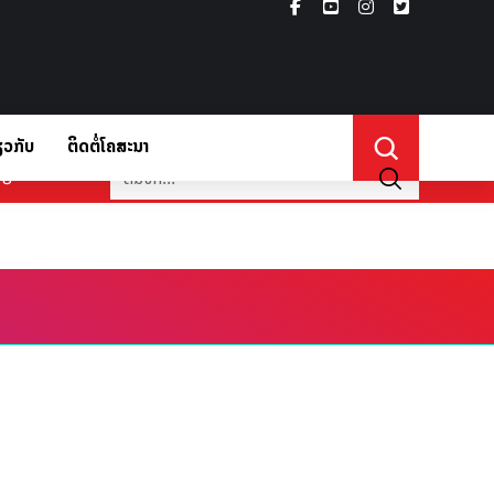
ຽວກັບ
ຕິດຕໍ່ໂຄສະນາ
່ຽວກັບ