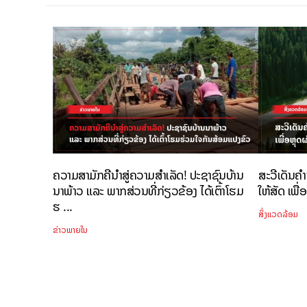
ຄວາມສາມັກຄີນຳສູ່ຄວາມສຳເລັດ! ປະຊາຊົນບ້ານ
ສະວີເດັນຄຳ
ນາພ້າວ ແລະ ພາກສ່ວນທີ່ກ່ຽວຂ້ອງ ໄດ້ເຕົ້າໂຮມ
ໃຫ້ສັດ ເພື່
ຮ ...
ສິ່ງແວດລ້ອມ
ຂ່າວພາຍໃນ