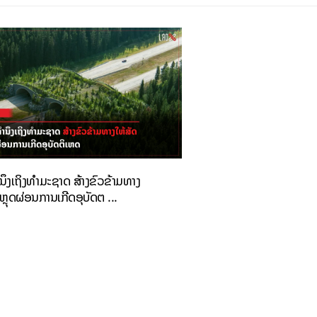
ນຶງເຖິງທຳມະຊາດ ສ້າງຂົວຂ້າມທາງ
ອຫຼຸດຜ່ອນການເກີດອຸບັດຕ ...