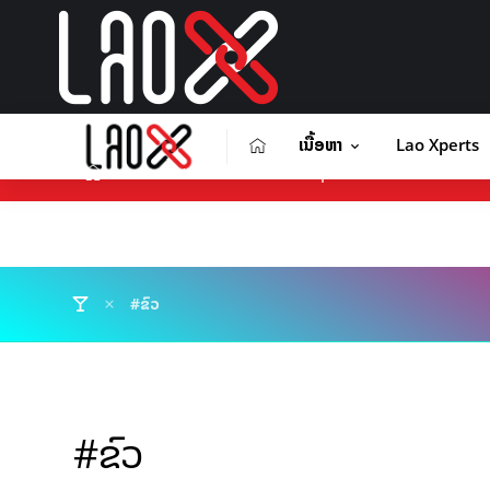
ເນື້ອຫາ
Lao Xperts
ເນື້ອຫາ
Lao Xperts
Lao X F
ຕິດຕໍ່ໂຄສະນາ
#ຂົວ
#ຂົວ