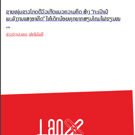
ຊາຍໜຸ່ມຊາວໂກດດີວົວເກີດແນວຄວາມຄິດ ສ້າງ “ກະເປົາເປ້
ພະລັງງານແສງອາທິດ” ໃຫ້ເດັກນ້ອຍທຸກຍາກສຽບໂຄມໄຟຮຽນໜ
...
,
ຂ່າວຕ່າງປະເທດ
ເທັກໂນໂລຢີ