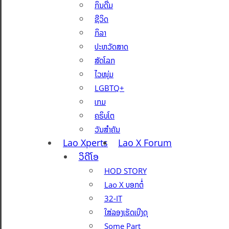
ກິນດື່ມ
ຊີວິດ
ກິລາ
ປະຫວັດສາດ
ສັດໂລກ
ໄວໜຸ່ມ
LGBTQ+
ເກມ
ຄຣິບໂຕ
ວັນສຳຄັນ
Lao Xperts
Lao X Forum
ວິດີໂອ
HOD STORY
Lao X ບອກຕໍ່
32-IT
ໃສ່ລອງເຮັດເບີງດຸ
Some Part