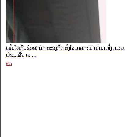
ໝັ້ນໃຈເກີນຮ້ອຍ! ນັກເຕະອັງກິດ ຕັ້ງໃຈພາຍກະເປົາເປົ່າມາໜຶ່ງໜ່ວຍ
ພ້ອມເຜີຍ ເອ ...
ກິລາ