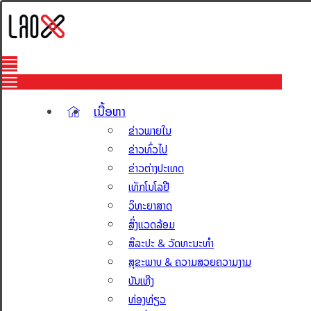
ເນື້ອຫາ
ຂ່າວພາຍໃນ
ຂ່າວທົ່ວໄປ
ຂ່າວຕ່າງປະເທດ
ເທັກໂນໂລຢີ
ວິທະຍາສາດ
ສິ່ງແວດລ້ອມ
ສິລະປະ & ວັດທະນະທຳ
ສຸຂະພາບ & ຄວາມສວຍຄວາມງາມ
ບັນເທີງ
ທ່ອງທ່ຽວ