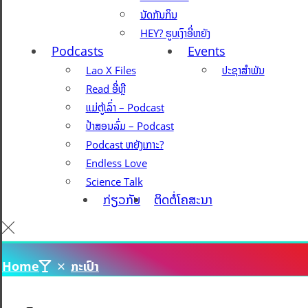
ນັດກັນກິນ
HEY? ຮູບເງົາອີ່ຫຍັງ
Podcasts
Events
Lao X Files
ປະຊາສຳພັນ
Read ອີ່ຫຼີ
ແມ່ຕູ້ເລົ່າ – Podcast
ປ້າສອນລົ່ມ – Podcast
Podcast ຫຍັງເກາະ?
Endless Love
Science Talk
ກ່ຽວກັບ
ຕິດຕໍ່ໂຄສະນາ
Home
ກະເປົາ