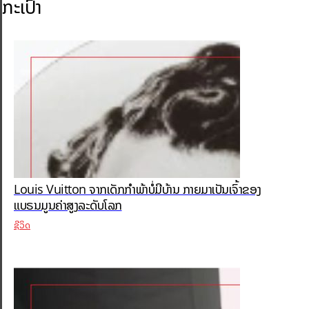
ກະເປົາ
Louis Vuitton ຈາກເດັກກຳພ້າບໍ່ມີບ້ານ ກາຍມາເປັນເຈົ້າຂອງ
ແບຣນມູນຄ່າສູງລະດັບໂລກ
ຊີວິດ