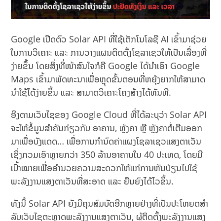
Google ເປີດຕົວ Solar API ທີ່ໃຊ້ເຕັກໂນໂລຊີ AI ເຂົ້າມາຊ່ວຍ
ໃນການວິເຄາະ ແລະ ການວາງແຜນຕິດຕັ້ງໂຊລາເຊວໃຫ້ເປັນເລື່ອງທີ່
ງ່າຍຂຶ້ນ ໂດຍສິ່ງທີ່ໜ້າສົນໃຈກໍຄື Google ໄດ້ນຳເອົາ Google
Maps ເຂົ້າມາພັດທະນາເພື່ອຫຼຸດຂັ້ນຕອນທີ່ຫຍຸ້ງຍາກໃຫ້ສາມາດ
ນຳໃຊ້ໄດ້ງ່າຍຂຶ້ນ ແລະ ສາມາດວິເຄາະໂຄງສ້າງໄດ້ທັນທີ.
ອີງຕາມເວັບໄຊຂອງ Google Cloud ທີ່ໄດ້ລະບຸວ່າ Solar API
ຈະໃຫ້ຂໍ້ມູນສຳຄັນກ່ຽວກັບ ອາຄານ, ຫຼັງຄາ ຫຼື ຫຼັງຄາຕໍ່ເຕີມອອກ
ມາເພື່ອບັງແດດ… ເພື່ອການກຳນົດຄ່າແຜງໂຊລາເຊວແສງຕາເວັນ
ເຊິ່ງກວມເອົາຫຼາຍກວ່າ 350 ລ້ານອາຄານໃນ 40 ປະເທດ, ໂດຍມີ
ເປົ້າໝາຍເພື່ອອຳນວຍຄວາມສະດວກໃຫ້ແກ່ການຫັນປ່ຽນໄປໃຊ້
ພະລັງງານແສງຕາເວັນທີ່ສະອາດ ແລະ ຍືນຍົງໄດ້ໄວຂຶ້ນ.
ທັງນີ້ Solar API ຍັງມີຄຸນສົມບັດອີກຫຼາຍຢ່າງທີ່ເປັນປະໂຫຍດສໍາ
ລັບເວັບໄຊຕະຫຼາດພະລັງງານແສງຕາເວັນ, ຜູ້ຕິດຕັ້ງພະລັງງານແສງ