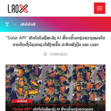
ເທັກໂນໂລຢີ
“Solar API” ເຕັກໂນໂລຊີພະລັງ AI ທີ່ຈະເຂົ້າມາຊ່ວຍວາງແຜນໃນ
ການຕິດຕັ້ງໂຊລາເຊວໃຫ້ງ່າຍຂຶ້ນ ປະຢັດທັງເງິນ ແລະ ເວລາ
15/09/2023