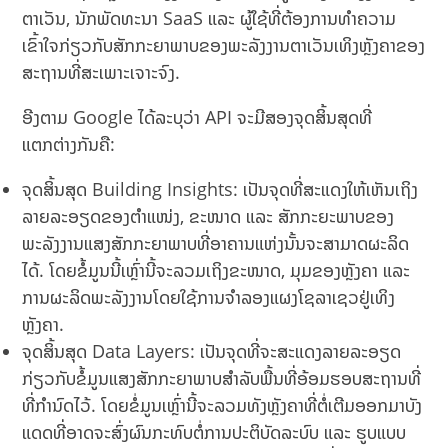
ຕາເວັນ, ນັກພັດທະນາ SaaS ແລະ ຜູ້ໃຊ້ທີ່ຕ້ອງການທຳຄວາມ
ເຂົ້າໃຈກ່ຽວກັບສັກກະຍາພາບຂອງພະລັງງານຕາເວັນເທິງຫຼັງຄາຂອງ
ສະຖານທີ່ສະເພາະເຈາະຈົງ.
ອີງຕາມ Google ໄດ້ລະບຸວ່າ API ຈະມີສອງຈຸດສິ້ນສຸດທີ່
ແຕກຕ່າງກັນຄື:
ຈຸດສິ້ນສຸດ Building Insights: ເປັນຈຸດທີ່ສະແດງໃຫ້ເຫັນເຖິງ
ລາຍລະອຽດຂອງຕໍາແໜ່ງ, ຂະໜາດ ແລະ ສັກກະຍະພາບຂອງ
ພະລັງງານແສງສັກກະຍາພາບທີ່ອາຄານແຫ່ງນັ້ນຈະສາມາດຜະລິດ
ໄດ້. ໂດຍຂໍ້ມູນນີ້ເຫຼົ່ານີ້ຈະລວມເຖິງຂະໜາດ, ມຸມຂອງຫຼັງຄາ ແລະ
ການຜະລິດພະລັງງານໂດຍໃຊ້ການຈໍາລອງແຜງໂຊລາເຊວຢູ່ເທິງ
ຫຼັງຄາ.
ຈຸດສິ້ນສຸດ Data Layers: ເປັນຈຸດທີ່ຈະສະແດງລາຍລະອຽດ
ກ່ຽວກັບຂໍ້ມູນແສງສັກກະຍາພາບສໍາລັບພື້ນທີ່ອ້ອມຮອບສະຖານທີ່
ທີ່ກໍານົດໄວ້. ໂດຍຂໍ່ມູນເຫຼົ່ານີ້ຈະລວມທັງຫຼັງຄາທີ່ຕໍ່ເຕີມອອກມາບັງ
ແດດທີ່ອາດຈະສົ່ງຜົນກະທົບຕໍ່ການປະຕິບັດລະບົບ ແລະ ຮູບແບບ