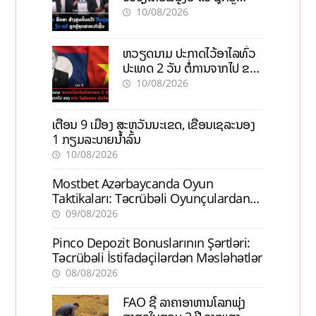
ອຸດສາຫະກຳຊີ້ນ
10/08/2026
ຫວຽດນາມ ປະກາດໄວ້ອາໄລທົ່ວ
ປະເທດ 2 ວັນ ຕໍ່ການຈາກໄປ ຂອງ
ທ່ານ ໄຊສົມພອນ ພົມວິຫານ
10/08/2026
ເຕືອນ 9 ເມືອງ ສະຫວັນນະເຂດ, ເຂື່ອນເຊລະນອງ
1 ກຽມລະບາຍນ້ຳລົ້ນ
10/08/2026
Mostbet Azərbaycanda Oyun
Taktikaları: Təcrübəli Oyunçulardan
İpuçları
09/08/2026
Pinco Depozit Bonuslarının Şərtləri:
Təcrübəli İstifadəçilərdən Məsləhətlər
08/08/2026
FAO ຊີ້ ລາຄາອາຫານໂລກພຸ່ງ