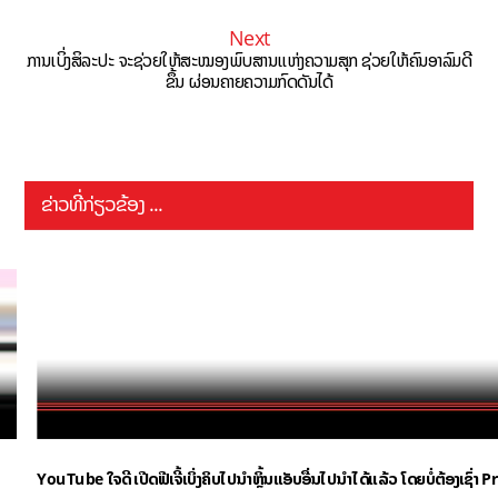
Next
ການເບິ່ງສິລະປະ ຈະຊ່ວຍໃຫ້ສະໝອງພົບສານແຫ່ງຄວາມສຸກ ຊ່ວຍໃຫ້ຄົນອາລົມດີ
ຂຶ້ນ ຜ່ອນຄາຍຄວາມກົດດັນໄດ້
ຂ່າວທີ່ກ່ຽວຂ້ອງ ...
YouTube ໃຈດີ ເປີດຟີເຈີ້ເບິ່ງຄິບໄປນຳຫຼິ້ນແອັບອື່ນໄປນຳໄດ້ແລ້ວ ໂດຍບໍ່ຕ້ອງເຊົ່