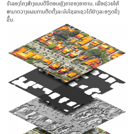
ຈຳລອງໂຄງສ້າງແບບດິຈິຕອນຫຼັງຄາຂອງອາຄານ, ເພື່ອຊ່ວຍໃຫ້
ສາມາດວາງແຜນການຕິດຕັ້ງລະບົບໂຊລາເຊວໄດ້ຢ່າງລະອຽດຍິ່ງ
ຂຶ້ນ.