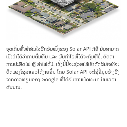
ຈຸດເດັ່ນທີ່ໜ້າສົນໃຈອີກອັນໜຶ່ງຂອງ Solar API ກໍຄື ມັນສາມາດ
ເບິ່ງວ່າໄດ້ວ່າການຕົ້ນທຶນ ແລະ ຜົນກໍາໄລທີ່ໄດ້ຈະກຸ້ມຫຼືບໍ່, ອັດຕາ
ການປະຢັດໄຟ ຫຼື ຄ່າໄຟຕໍ່ປີ. ເຊິ່ງນີ້ນີ້ຈະຊ່ວຍໃຫ້ເຮົາຕັດສິນໃຈທີ່ຈະ
ຕິດແຜງໂຊລາເຊວໄດ້ງ່າຍຂຶ້ນ ໂດຍ Solar API ຈະໃຊ້ຂໍ້ມູນອ້າງອີງ
ຈາກດາວທຽມຂອງ Google ທີ່ໄດ້ຮັບການພັດທະນາເປັນເວລາ
ດົນນານ.