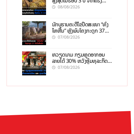
ສູງສຸດໃນຮອບ 3 ປີ ຈາກແຮງ
ກົດດັນຂອງສົງຄາມ, El nino
08/08/2026
ນັກບູຮານຄະດີໄຂປິດສະໜາ “ທົ່ງ
ໄຫຫີນ” ຫຼັງພົບໂຄງກະດູກ 37
ຄົນໃນຫີນຍັກ
07/08/2026
ຫວຽດນາມ ກຽມຫຼຸດອາກອນ
ລາຍໄດ້ 30% ຫວັງອູ້ມທຸລະກິດ
ຂະໜາດນ້ອຍ ແລະ ຈຸນລະ
07/08/2026
ວິສາຫະກິດ