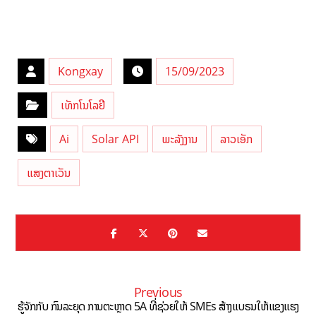
Kongxay
15/09/2023
ເທັກໂນໂລຢີ
Ai
Solar API
ພະລັງງານ
ລາວເອັກ
ແສງຕາເວັນ
Previous
ຮູ້ຈັກກັບ ກົນລະຍຸດ ການຕະຫຼາດ 5A ທີ່ຊ່ວຍໃຫ້ SMEs ສ້າງແບຣນໃຫ້ແຂງແຮງ