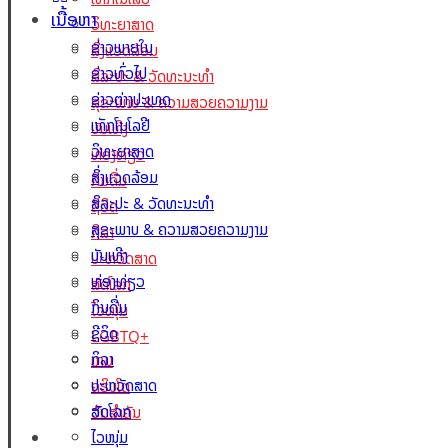
ເນື້ອຫາ
ວິທະຍາສາດ
ຂ່າວພາຍໃນ
ສິ່ງແວດລ້ອມ
ຂ່າວທົ່ວໄປ
ສິລະປະ & ວັດທະນະທຳ
ຂ່າວຕ່າງປະເທດ
ສຸຂະພາບ & ຄວາມສວຍຄວາມງາມ
ເທັກໂນໂລຢີ
ບັນເທີງ
ວິທະຍາສາດ
ທ່ອງທ່ຽວ
ສິ່ງແວດລ້ອມ
ກິນດື່ມ
ສິລະປະ & ວັດທະນະທຳ
ຊີວິດ
ສຸຂະພາບ & ຄວາມສວຍຄວາມງາມ
ກິລາ
ບັນເທີງ
ປະຫວັດສາດ
ທ່ອງທ່ຽວ
ສັດໂລກ
ກິນດື່ມ
ໄວໜຸ່ມ
ຊີວິດ
LGBTQ+
ກິລາ
ເກມ
ປະຫວັດສາດ
ຄຣິບໂຕ
ສັດໂລກ
ວັນສຳຄັນ
Lao Xperts
ໄວໜຸ່ມ