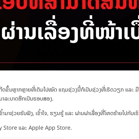
ີດຂຶ້ນຫຼາກຫຼາຍທີ່ເຕັມໄປໝົດ ແຖມຊ່ວງນີ້ກໍເປັນຊ່ວງທີ່ເຮັດວຽກ ແລະ ມີເ
ັບມາລະບາດອີກເປັນຮອບສອງ.
ົ້າມາຊ່ວຍຮັບຟັງ, ເຂົ້າໃຈ, ຮຽນຮູ້ ແລະ ຜ່ານຜ່າເລື່ອງທີ່ໂຫດຮ້າຍໄປກັບເຮົ
y Store ແລະ Apple App Store.