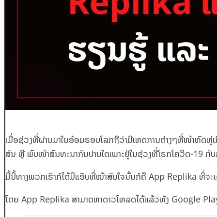
ເມື່ອຊ່ວງທີ່ຜ່ານມາໃນອ້ອມຮອບໂລກຖືວ່າມີເຫດການຕ່າງໆທີ່ໜ້າຫົດຫູ່ເກ
ສັນ ຫຼື ພົບໜ້າສົນທະນາກັນປານໃດເພາະຢູ່ໃນຊ່ວງທີ່ໂຣກໂຄວິດ-19 ກ
ມື້ນີ້ທາງພວກເຮົາກໍໄດ້ມີແອັບທີ່ໜ້າສົນໃຈນັ້ນກໍຄື App Replika ທີ່ຈະເຂ
ໂດຍ App Replika ສາມາດຫາດາວໂຫລດໄດ້ແລ້ວທັງ Google Pla