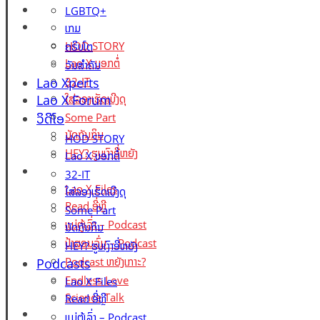
Lao X Forum
LGBTQ+
ວິດີໂອ
ເກມ
HOD STORY
ຄຣິບໂຕ
Lao X ບອກຕໍ່
ວັນສຳຄັນ
Lao Xperts
32-IT
Lao X Forum
ໃສ່ລອງເຮັດເບີງດຸ
ວິດີໂອ
Some Part
ນັດກັນກິນ
HOD STORY
HEY? ຮູບເງົາອີ່ຫຍັງ
Lao X ບອກຕໍ່
Podcasts
32-IT
Lao X Files
ໃສ່ລອງເຮັດເບີງດຸ
Read ອີ່ຫຼີ
Some Part
ແມ່ຕູ້ເລົ່າ – Podcast
ນັດກັນກິນ
ປ້າສອນລົ່ມ – Podcast
HEY? ຮູບເງົາອີ່ຫຍັງ
Podcast ຫຍັງເກາະ?
Podcasts
Endless Love
Lao X Files
Science Talk
Read ອີ່ຫຼີ
Events
ແມ່ຕູ້ເລົ່າ – Podcast