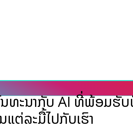
ທະນາກັບ AI ທີ່ພ້ອມຮັບຟັ
ໃນແຕ່ລະມື້ໄປກັບເຮົາ