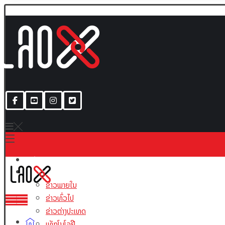
ເນື້ອຫາ
ຂ່າວພາຍໃນ
ຂ່າວທົ່ວໄປ
ຂ່າວຕ່າງປະເທດ
ເທັກໂນໂລຢີ