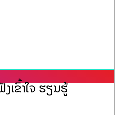
ງເຂົ້າໃຈ ຮຽນຮູ້