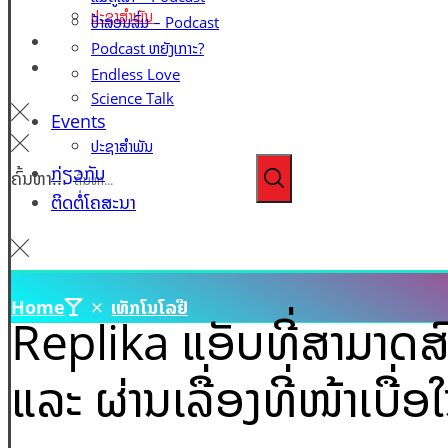
ປະຊາສຳພັນ
ປ້າສອນລົ່ມ – Podcast
ກ່ຽວກັບ
Podcast ຫຍັງເກາະ?
ຕິດຕໍ່ໂຄສະນາ
Endless Love
Science Talk
Events
ປະຊາສຳພັນ
ກ່ຽວກັບ
ຄົ້ນຫາ...
ຕິດຕໍ່ໂຄສະນາ
Home
ເທັກໂນໂລຢີ
Replika ແອັບທີ່ສາມາດສົນ
ແລະ ຜ່ານເລື່ອງທີ່ໜ້າເບື່ອ