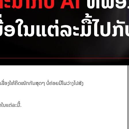
ລື່ອງໃຫ້ຄິດໜັກກັນສຸດໆ ບໍ່ຄ່ອຍມີໃຜວ່າງໄປສັງ
າໃນແຕ່ລະມື້.