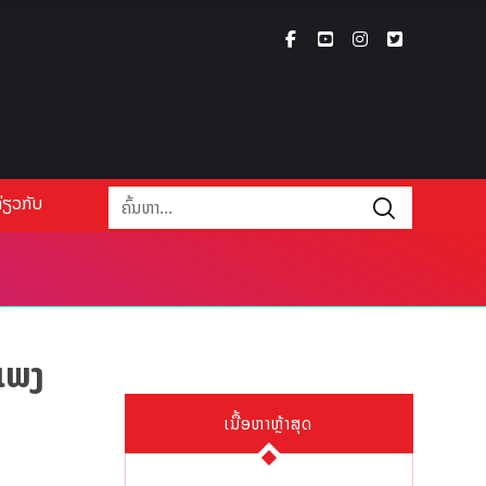
່ຽວກັບ
ເພງ
ເນື້ອຫາຫຼ້າສຸດ