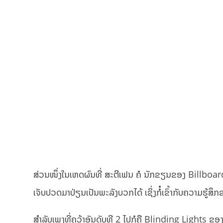
ສ່ວນໜຶ່ງໃນເຫດຜົນທີ່ ສະຕີເຟນ ຄໍ ນັກຂຽນຂອງ Billboard
ເຈັບປວດມາປ່ຽນເປັນພະລັງບວກໄດ້ ເຊິ່ງກໍໍເຂົ້າກັບຄວາມຮູ້
ສຳລັບເພງທີ່ຄວ້າອັນດັບທີ 2 ໄປກໍຄື Blinding Lights