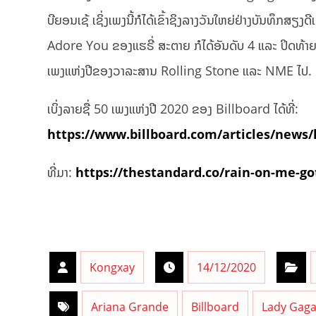
ບີຍອນເຊ້ ເຊິ່ງເພງນີ້ກໍໄດ້ເຂົ້າຊິງລາງວັນໃຫຍ່ຢ່າງບັນທຶ
Adore You ຂອງແຮຣີ່ ສະຕາຍ ກໍໄດ້ອັນດັບ 4 ແລະ ປິດທ້
ເພງແຫ່ງປີຂອງວາລະສານ Rolling Stone ແລະ NME ໄປ.
ເບິ່ງລາຍຊື່ 50 ເພງແຫ່ງປີ 2020 ຂອງ Billboard ໄດ້ທີ່:
https://www.billboard.com/articles/news/l
ທີ່ມາ:
https://thestandard.co/rain-on-me-go
Kongxay
14/12/2020
Ariana Grande
Billboard
Lady Gag