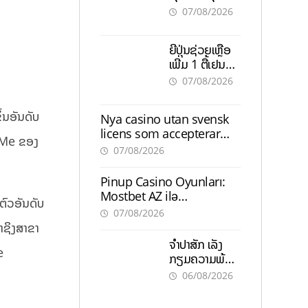
ຕ້ອງນຳໜ້າແກ້
ຕຳແໜ່ງ
07/08/2026
ວິກິດເສດຖະກິດ
ເນັ້ນດຶງທຶນ
ຍີ່ປຸ່ນຊ່ວຍເຫຼືອ
ສາກົນ, ຫັນສູ່ດິຈິ
ເພີ່ມ 1 ຕື້ເຢນ
ຕອນ
ອັບເກຣດ
07/08/2026
ສະໜາມບິນວັດ
ໄຕ ຮັບຮອງການ
ຶ້ນອັນດັບ
Nya casino utan svensk
ເຕີບໂຕ
licens som accepterar
n Me ຂອງ
Swish: En jämförelse
07/08/2026
Pinup Casino Oyunları:
Mostbet AZ ilə
ຕົວອັນດັບ
Müqayisədə Nə Təqdim
07/08/2026
Edir?
າຊິງສາຂາ
ຈຳປາສັກ ເລັ່ງ
e
ກຽມຄວາມພ້ອມ
“ປີທ່ອງທ່ຽວ
06/08/2026
ລາວ-ຈີນ 2027”
ຫວັງກະຕຸ້ນ