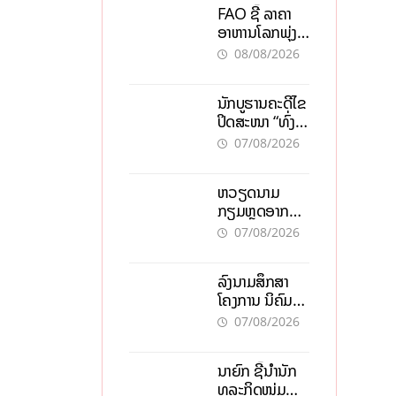
FAO ຊີ້ ລາຄາ
ອາຫານໂລກພຸ່ງ
ສູງສຸດໃນຮອບ 3
08/08/2026
ປີ ຈາກແຮງ
ກົດດັນຂອງ
ນັກບູຮານຄະດີໄຂ
ສົງຄາມ, El
ປິດສະໜາ “ທົ່ງ
nino
ໄຫຫີນ” ຫຼັງພົບ
07/08/2026
ໂຄງກະດູກ 37
ຄົນໃນຫີນຍັກ
ຫວຽດນາມ
ກຽມຫຼຸດອາກອນ
ລາຍໄດ້ 30%
07/08/2026
ຫວັງອູ້ມທຸລະກິດ
ຂະໜາດນ້ອຍ
ລົງນາມສຶກສາ
ແລະ ຈຸນລະ
ໂຄງການ ນິຄົມ
ວິສາຫະກິດ
ອຸດສາຫະກຳ
07/08/2026
ວຽງຈັນ-ໄຊທານີ
ຕັ້ງເປົ້າດຶງທຶນ
ນາຍົກ ຊີ້ນຳນັກ
150 ລ້ານໂດລາ,
ທຸລະກິດໜຸ່ມ
ສ້າງວຽກ 5.000