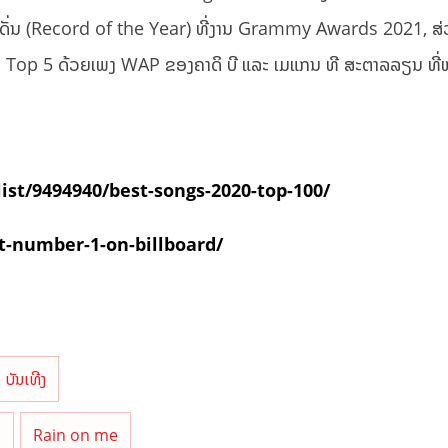
ກສຽງດີເດັ່ນ (Record of the Year) ທີ່ງານ Grammy Awards 2021, ສ
າຍ Top 5 ດ້ວຍເພງ WAP ຂອງຄາດິ ບີ ແລະ ເມແກນ ທີ ສະຕາລລຽນ ທີ່ຫ
ist/9494940/best-songs-2020-top-100/
t-number-1-on-billboard/
ບັນເທີງ
a
Rain on me