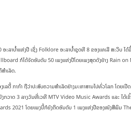
0 ອະລາບຳ້ແຫ່ງປີ ເຊິ່ງ Folklore ອະລາບຳ້ຊຸດທີ 8 ຂອງເທເລີ ສະວິບ ໄດ້ຂ
illboard ກໍໄດ້ຈັດອັນດັບ 50 ເພງແຫ່ງປີໂດຍເພງສຸດດັງຢ່າງ ​Rain o
້ສຳເລັດ.
ລດີ້ ກາກ້າ ຖືວ່າປະສົບຄວາມສຳເລັດຢ່າງມະຫາສານໄປທົ່ວໂລກ ໂດຍເປີດ
ງຍັງກວາດ 3 ລາງວັນທີ່ເວທີ MTV Video Music Awards ແລະ ໄດ້ເຂົ້
2021 ໂດຍເພງນີ້ກໍຍັງຕິດອັນດັບ 1 ເພງແຫ່ງປີຂອງໜັງສືພິມ Th