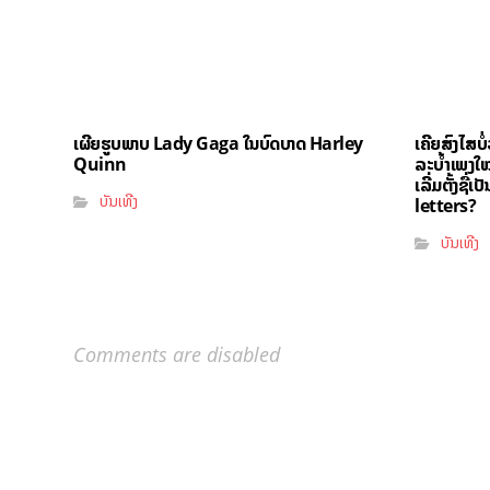
ເຜີຍຮູບພາບ Lady Gaga ໃນບົດບາດ Harley
ເຄີຍສົງໄສບໍ
Quinn
ລະບຳ້ເພງໃໝ
ເລີ່ມຕັ້ງຊື
ບັນເທີງ
letters?
ບັນເທີງ
Comments are disabled