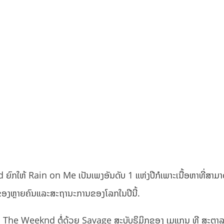
 ຍົກໃຫ້ Rain on Me ເປັນເພງອັນດັບ 1 ແຫ່ງປີກໍເພາະເນື້ອຫາທີ່ສາ
ສຶກຂອງຫຼາຍຄົນແລະສະຖານະການຂອງໂລກໃນປີນີ້.
 ຂອງ The Weeknd ຕໍ່ດ້ວຍ Savage ສະບັບຣິມິກຂອງ ເມແກນ ທີ ສະຕ