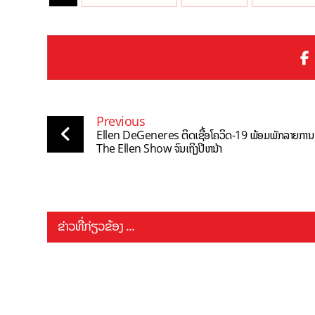
Previous
Ellen DeGeneres ຕິດເຊື້ອໂຄວິດ-19 ພ້ອມພັກລາຍການ
The Ellen Show ຈົນເຖິງປີຫນ້າ
ຂ່າວທີ່ກ່ຽວຂ້ອງ ...