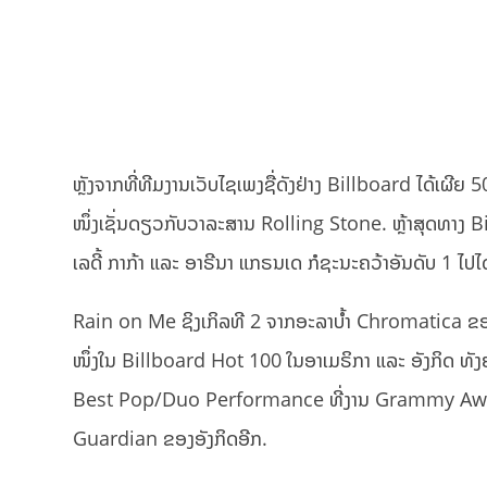
ຫຼັງຈາກທີ່ທີມງານເວັບໄຊເພງຊື່ດັງຢ່າງ Billboard ໄດ້ເຜີຍ 5
ໜຶ່ງເຊັ່ນດຽວກັບວາລະສານ Rolling Stone. ຫຼ້າສຸດທາງ B
ເລດີ້ ກາກ້າ ແລະ ອາຣີນາ ແກຣນເດ ກໍຊະນະຄວ້າອັນດັບ 1 ໄປໄດ
Rain on Me ຊິງເກິລທີ 2 ຈາກອະລາບຳ້ Chromatica ຂອງເ
ໜຶ່ງໃນ Billboard Hot 100 ໃນອາເມຣິກາ ແລະ ອັງກິດ ທັ
Best Pop/Duo Performance ທີ່ງານ Grammy Awards 
Guardian ຂອງອັງກິດອີກ.