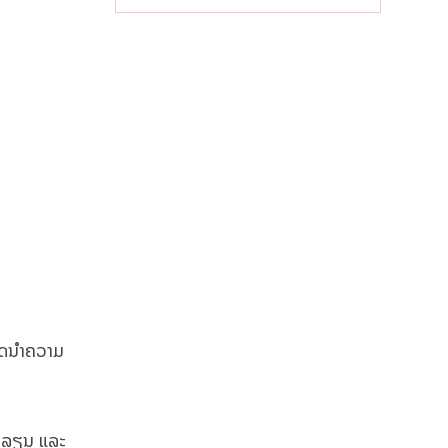
ເສດຖະກິດ
ທ້ອງຖິ່ນ
ມາດນຳຄວາມ
າລລຽນ ແລະ