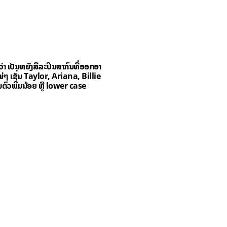
່ວ່າ ເປັນຫຍັງສີລະປິນສາກົນທີ່ອອກອາ
່ໆ ເຊັ່ນ Taylor, Ariana, Billie
່ເປັນຕົວພິມນ້ອຍ ຫຼື lower case