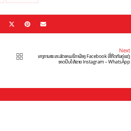
Next
ທາງການສະຫະລັດອາເມຣິກາຟ້ອງ Facebook ທີ່ກີດກັນຄູ່ແຂ່ງ
ອາດບີບໃຫ້ຂາຍ Instagram – WhatsApp