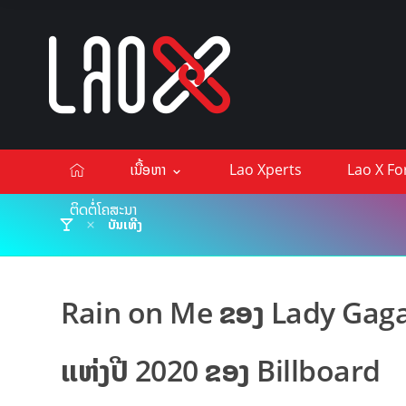
ເນື້ອຫາ
Lao Xperts
Lao X F
ຕິດຕໍ່ໂຄສະນາ
ບັນເທີງ
Rain on Me ຂອງ Lady Gaga 
ແຫ່ງປີ 2020 ຂອງ Billboard