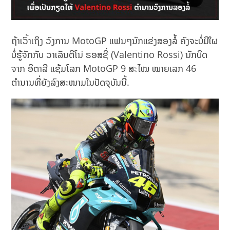
ຖ້າເວົ້າເຖິງ ວົງການ MotoGP ແຟນໆນັກແຂ່ງສອງລໍ້ ຄົງຈະບໍ່ມີໃຜ
ບໍ່ຮູ້ຈັກກັບ ວາເລັນຕິໂນ່ ຣອສຊີ່ (Valentino Rossi) ນັກບິດ
ຈາກ ອິຕາລີ ແຊ້ມໂລກ MotoGP 9 ສະໄໝ ໝາຍເລກ 46
ຕຳນານທີ່ຍັງລົງສະໜາມໃນປັດຈຸບັນນີ້.