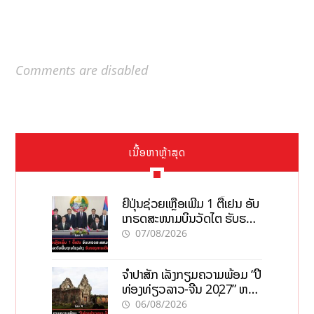
Comments are disabled
ເນື້ອຫາຫຼ້າສຸດ
ຍີ່ປຸ່ນຊ່ວຍເຫຼືອເພີ່ມ 1 ຕື້ເຢນ ອັບ
ເກຣດສະໜາມບິນວັດໄຕ ຮັບຮອງ
ການເຕີບໂຕ
07/08/2026
ຈຳປາສັກ ເລັ່ງກຽມຄວາມພ້ອມ “ປີ
ທ່ອງທ່ຽວລາວ-ຈີນ 2027” ຫວັງ
ກະຕຸ້ນເສດຖະກິດທ້ອງຖິ່ນ
06/08/2026