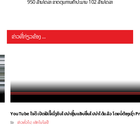
950 ລ້ານໂດລາ ຂາດດຸນການຄ້າປະມານ 102 ລ້ານໂດລາ
ຂ່າວທີ່ກ່ຽວຂ້ອງ ...
YouTube ໃຈດີ ເປີດຟີເຈີ້ເບິ່ງຄິບໄປນຳຫຼິ້ນແອັບອື່ນໄປນຳໄດ້ແລ້ວ ໂດຍບໍ່ຕ້ອງເຊົ່
ຂ່າວທົ່ວໄປ
ເທັກໂນໂລຢີ
,