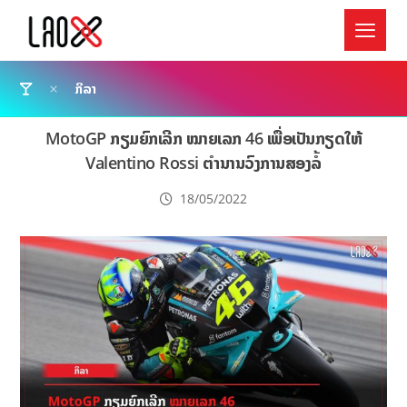
ກິລາ
MotoGP ກຽມຍົກເລີກ ໝາຍເລກ 46 ເພື່ອເປັນກຽດໃຫ້
Valentino Rossi ຕຳນານວົງການສອງລໍ້
18/05/2022