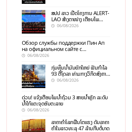
ສປປ ລາວ ເປີດໂຄງການ ALERT-
LAO ສ້າງຕາໜ່າງ ເຕືອນໄພ
ພະຍາດລະບາດທົ່ວປະເທດ
06/08/2026
Обзор службы поддержки Пин Ап
на официальном сайте с
актуальной информацией
06/08/2026
ກຸ່ມທຶນນ້ຳມັນຍັກໃຫຍ່ ຟັນກຳໄລ
93 ຕື້ໂດລາ ທ່າມກາງວິກິດສົງຄາມ
ລາຄານໍ້າມັນແພງ
06/08/2026
ດ່ວນ! ແຈ້ງເຕືອນໄພນໍ້າຖ້ວມ 3 ສາຍນໍ້າຫຼັກ ລະດັບ
ນໍ້າໃກ້ແຕະຈຸດອັນຕະລາຍ
06/08/2026
ລາຄາຄຳໂລກຟື້ນໂຕແຮງ ດັນລາຄາ
ຄຳໃນລາວທະລຸ 47 ລ້ານກີບຕໍ່ບາດ