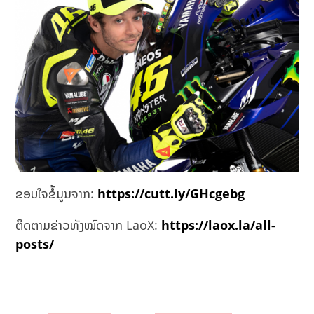
ຂອບໃຈຂໍ້ມູນຈາກ:
https://cutt.ly/GHcgebg
ຕິດຕາມຂ່າວທັງໝົດຈາກ LaoX:
https://laox.la/all-
posts/