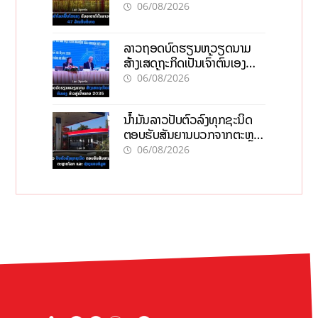
06/08/2026
ລາວຖອດບົດຮຽນຫວຽດນາມ
ສ້າງເສດຖະກິດເປັນເຈົ້າຕົນເອງ
ກ້າວສູ່ເປົ້າໝາຍ 2035
06/08/2026
ນໍ້າມັນລາວປັບຕົວລົງທຸກຊະນິດ
ຕອບຮັບສັນຍານບວກຈາກຕະຫຼາດ
ໂລກ ແລະ ຊ່ອງແຄບຮໍມູສ
06/08/2026