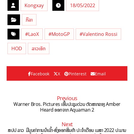
Kongxay
18/05/2022
ກິລາ
#LaoX
#MotoGP
#Valentino Rossi
HOD
ລາວເອັກ
Facebook
X
Pinterest
Email
Previous
Warner Bros. Pictures ເອີ້ນປະຊຸມດ່ວນ ຕັດສາກຂອງ Amber
Heard ອອກຈາກ Aquaman 2
Next
ສປປ ລາວ ມີມູນຄ່າການນຳເຂົ້າ-ສົ່ງອອກສິນຄ້າ ປະຈຳເດືອນ ເມສາ 2022 ປະມານ