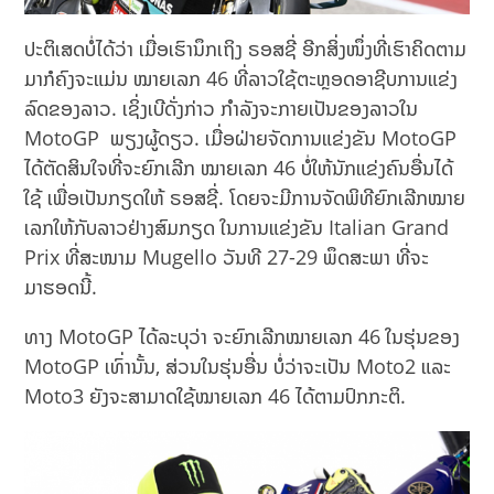
ປະຕິເສດບໍ່ໄດ້ວ່າ ເມື່ອເຮົານຶກເຖິງ ຣອສຊີ່ ອີກສິ່ງໜຶ່ງທີ່ເຮົາຄິດຕາມ
ມາກໍຄົງຈະແມ່ນ ໝາຍເລກ 46 ທີ່ລາວໃຊ້ຕະຫຼອດອາຊີບການແຂ່ງ
ລົດຂອງລາວ. ເຊິ່ງເບີດັ່ງກ່າວ ກຳລັງຈະກາຍເປັນຂອງລາວໃນ
MotoGP ພຽງຜູ້ດຽວ. ເມື່ອຝ່າຍຈັດການ​ແຂ່ງ​ຂັນ MotoGP
ໄດ້​ຕັດ​ສິນ​ໃຈ​ທີ່​ຈະ​ຍົກເລີກ ໝາຍເລກ 46 ບໍ່ໃຫ້ນັກແຂ່ງຄົນອື່ນໄດ້
ໃຊ້ ເພື່ອເປັນກຽດໃຫ້ ຣອສຊີ່. ໂດຍຈະ​ມີ​ການ​ຈັດ​ພິ​ທີ​ຍົກ​ເລີກ​​ໝາຍ​
ເລກໃຫ້ກັບລາວຢ່າງສົມກຽດ ໃນການແຂ່ງຂັນ Italian Grand
Prix ທີ່ສະໜາມ Mugello ວັນທີ 27-29 ພຶດສະພາ ທີ່ຈະ
ມາຮອດນີ້.
ທາງ MotoGP ໄດ້ລະບຸວ່າ ຈະຍົກເລີກໝາຍເລກ 46 ໃນຮຸ່ນຂອງ
MotoGP ເທົ່ານັ້ນ, ສ່ວນໃນຮຸ່ນອື່ນ ບໍ່ວ່າຈະເປັນ Moto2 ແລະ
Moto3 ຍັງຈະສາມາດໃຊ້ໝາຍເລກ 46 ໄດ້ຕາມປົກກະຕິ.