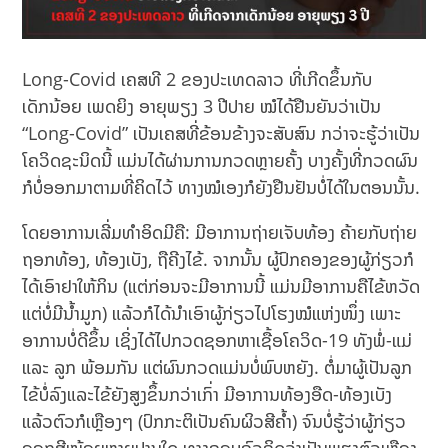
Long-Covid ເຄສທີ 2 ຂອງປະເທດລາວ ທີ່ເກີດຂຶ້ນກັບ
ເດັກນ້ອຍ ເພດຍິງ ອາຍຸພຽງ 3 ປີປາຍ ໝໍໄດ້ຢືນຍັນວ່າເປັນ
“Long-Covid” ເປັນເຄສທີ່ຂ້ອນຂ້າງຈະສັບສົນ ກວ່າຈະຮູ້ວ່າເປັນ
ໂຄວິດຊະນິດນີ້ ແມ່ນໄດ້ຜ່ານການກວດຫຼາຍຄັ້ງ ບາງຄັ້ງທີ່ກວດຜົນ
ກໍບໍ່ອອກມາຕາມທີ່ຄິດໄວ້ ທາງໝໍເອງກໍຍັງຢືນຢັນບໍ່ໄດ້ໃນຕອນນັ້ນ.
ໂດຍອາການເລີ່ມທຳອິດມີຄື: ມີອາການຖ່າຍເຈັບທ້ອງ ຄ້າຍກັບຖ່າຍ
ຖອກທ້ອງ, ທ້ອງເບັງ, ຖືຄີງໄຂ້. ຈາກນັ້ນ ຜູ້ປົກຄອງຂອງຜູ້ກ່ຽວກໍ
ໄດ້ເອົາຢາໃຫ້ກິນ (ແຕ່ກ່ອນຈະມີອາການນີ້ ແມ່ນມີອາການຄືໄຂ້ຫວັດ
ແຕ່ບໍ່ມີນ້ຳມູກ) ແລ້ວກໍໄດ້ນຳເອົາຜູ້ກ່ຽວໄປໂຮງໝໍແຫ່ງໜຶ່ງ ເພາະ
ອາການບໍ່ດີຂຶ້ນ ເຊິ່ງໄດ້ໄປກວດຊອກຫາເຊື້ອໂຄວິດ-19 ທັງພໍ່-ແມ່
ແລະ ລູກ ພ້ອມກັນ ແຕ່ຜົນກວດແມ່ນບໍ່ພົບຫຍັງ. ຕໍ່ມາຜູ້ເປັນລູກ
ໄຂ້ບໍ່ລົງແລະໄຂ້ຍັງສູງຂຶ້ນກວ່າເກົ່າ ມີອາການທ້ອງອືດ-ທ້ອງເບັງ
ແລ້ວຕົວກໍເຫຼືອງໆ (ປົກກະຕິເປັນຄົນຜິວສີຄ້ຳ) ຈົນບໍ່ຮູ້ວ່າຜູ້ກ່ຽວ