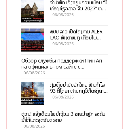
ຈຳປາສັກ ເລັ່ງກຽມຄວາມພ້ອມ “ປີ
ທ່ອງທ່ຽວລາວ-ຈີນ 2027” ຫວັງ
ກະຕຸ້ນເສດຖະກິດທ້ອງຖິ່ນ
06/08/2026
ສປປ ລາວ ເປີດໂຄງການ ALERT-
LAO ສ້າງຕາໜ່າງ ເຕືອນໄພ
ພະຍາດລະບາດທົ່ວປະເທດ
06/08/2026
Обзор службы поддержки Пин Ап
на официальном сайте с
актуальной информацией
06/08/2026
ກຸ່ມທຶນນ້ຳມັນຍັກໃຫຍ່ ຟັນກຳໄລ
93 ຕື້ໂດລາ ທ່າມກາງວິກິດສົງຄາມ
ລາຄານໍ້າມັນແພງ
06/08/2026
ດ່ວນ! ແຈ້ງເຕືອນໄພນໍ້າຖ້ວມ 3 ສາຍນໍ້າຫຼັກ ລະດັບ
ນໍ້າໃກ້ແຕະຈຸດອັນຕະລາຍ
06/08/2026