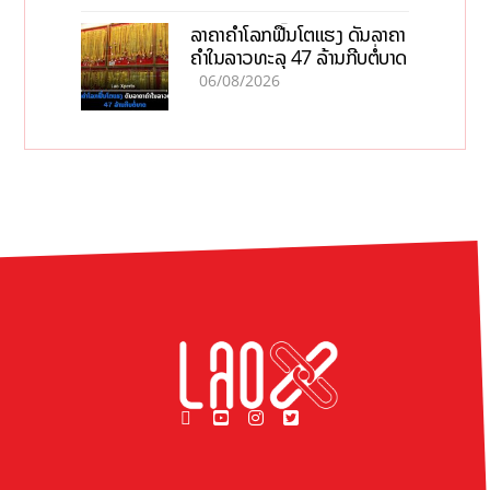
ລາຄາຄຳໂລກຟື້ນໂຕແຮງ ດັນລາຄາ
ຄຳໃນລາວທະລຸ 47 ລ້ານກີບຕໍ່ບາດ
06/08/2026