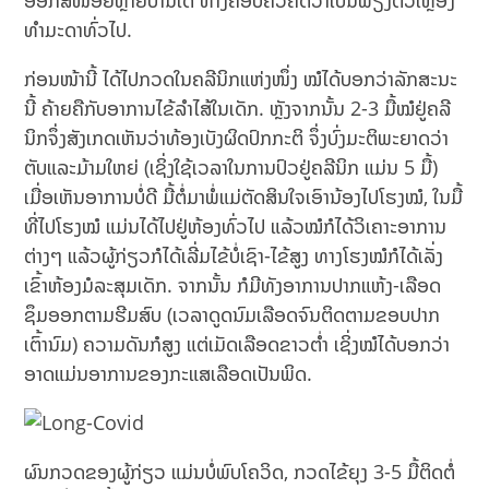
ອອກສີໜ້ອຍຫຼາຍປານໃດ ທາງຄອບຄົວຄິດວ່າເປັນພຽງຕົວເຫຼືອງ
ທຳມະດາທົ່ວໄປ.
ກ່ອນໜ້ານີ້ ໄດ້ໄປກວດໃນຄລີນິກແຫ່ງໜຶ່ງ ໝໍໄດ້ບອກວ່າລັກສະນະ
ນີ້ ຄ້າຍຄືກັບອາການໄຂ້ລຳໄສ້ໃນເດັກ. ຫຼັງຈາກນັ້ນ 2-3 ມື້ໝໍຢູ່ຄລີ
ນິກຈຶ່ງສັງເກດເຫັນວ່າທ້ອງເບັງຜິດປົກກະຕິ ຈຶ່ງບົ່ງມະຕິພະຍາດວ່າ
ຕັບແລະມ້າມໃຫຍ່ (ເຊິ່ງໃຊ້ເວລາໃນການປົວຢູ່ຄລີນິກ ແມ່ນ 5 ມື້)
ເມື່ອເຫັນອາການບໍ່ດີ ມື້ຕໍ່ມາພໍ່ແມ່ຕັດສິນໃຈເອົານ້ອງໄປໂຮງໝໍ, ໃນມື້
ທີ່ໄປໂຮງໝໍ ແມ່ນໄດ້ໄປຢູ່ຫ້ອງທົ່ວໄປ ແລ້ວໝໍກໍໄດ້ວິເຄາະອາການ
ຕ່າງໆ ແລ້ວຜູ້ກ່ຽວກໍໄດ້ເລີ່ມໄຂ້ບໍ່ເຊົາ-ໄຂ້ສູງ ທາງໂຮງໝໍກໍໄດ້ເລັ່ງ
ເຂົ້າຫ້ອງມໍລະສຸມເດັກ. ຈາກນັ້ນ ກໍມີທັງອາການປາກແຫ້ງ-ເລືອດ
ຊຶມອອກຕາມຮີມສົບ (ເວລາດູດນົມເລືອດຈົນຕິດຕາມຂອບປາກ
ເຕົ້ານົມ) ຄວາມດັນກໍສູງ ແຕ່ເມັດເລືອດຂາວຕ່ຳ ເຊິ່ງໝໍໄດ້ບອກວ່າ
ອາດແມ່ນອາການຂອງກະແສເລືອດເປັນພິດ.
ຜົນກວດຂອງຜູ້ກ່ຽວ ແມ່ນບໍ່ພົບໂຄວິດ, ກວດໄຂ້ຍຸງ 3-5 ມື້ຕິດຕໍ່