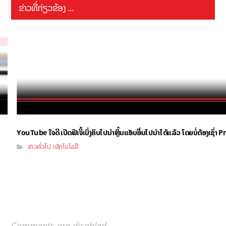
ຂ່າວທີ່ກ່ຽວຂ້ອງ ...
YouTube ໃຈດີ ເປີດຟີເຈີ້ເບິ່ງຄິບໄປນຳຫຼິ້ນແອັບອື່ນໄປນຳໄດ້ແລ້ວ ໂດຍບໍ່ຕ້ອງເຊົ່
ຂ່າວທົ່ວໄປ
ເທັກໂນໂລຢີ
,
Comments are disabled