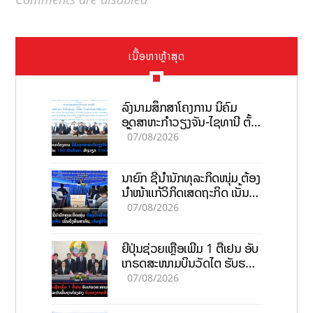
ເນື້ອຫາຫຼ້າສຸດ
ລົງນາມສຶກສາໂຄງການ ນິຄົມ
ອຸດສາຫະກຳວຽງຈັນ-ໄຊທານີ ຕັ້ງ
ເປົ້າດຶງທຶນ 150 ລ້ານໂດລາ, ສ້າງ
07/08/2026
ວຽກ 5.000 ຕຳແໜ່ງ
ນາຍົກ ຊີ້ນຳນັກທຸລະກິດໜຸ່ມ ຕ້ອງ
ນຳໜ້າແກ້ວິກິດເສດຖະກິດ ເນັ້ນດຶງ
ທຶນສາກົນ, ຫັນສູ່ດິຈິຕອນ
07/08/2026
ຍີ່ປຸ່ນຊ່ວຍເຫຼືອເພີ່ມ 1 ຕື້ເຢນ ອັບ
ເກຣດສະໜາມບິນວັດໄຕ ຮັບຮອງ
ການເຕີບໂຕ
07/08/2026