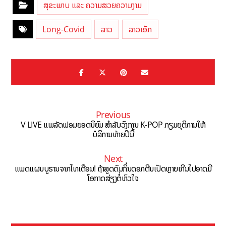
ສຸຂະພາບ ແລະ ຄວາມສວຍຄວາມງາມ
Long-Covid
ລາວ
ລາວເອັກ
Previous
V LIVE ແພລັດຟອມຍອດນິຍົມ ສຳລັບວົງການ K-POP ກຽມຍຸຕິການໃຫ້
ບໍລິການທ້າຍປີນີ້
Next
ແພດແຜນບູຮານຈາກໄທເຕືອນ! ຖ້າສູດດົມກິ່ນດອກຕີນເປັດຫຼາຍເກີນໄປອາດມີ
ໂອກາດສ່ຽງຕໍ່ຫົວໃຈ