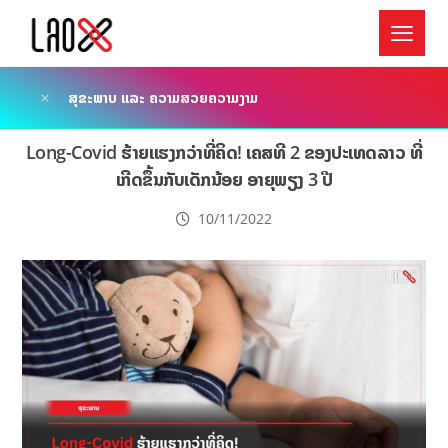
ສຸຂະພາບ ແລະ ຄວາມສວຍຄວາມງາມ
Long-Covid ຮ້າຍແຮງກວ່າທີ່ຄິດ! ເຄສທີ 2 ຂອງປະເທດລາວ ທີ່
ເກີດຂຶ້ນກັບເດັກນ້ອຍ ອາຍຸພຽງ 3 ປີ
10/11/2022