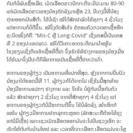
ກັນກໍບໍ່ພົບເຊື້ອເລີຍ, ເມັດເລືອດຂາວປົກກະຕິຈະມີປະມານ 80-90
ແຕ່ເມັດເລືອດຂາວຂອງນ້ອງຕົກລົງມາເຫຼືອ 23, ມີບາງມື້ທີ່ນ້ອງ
ຖ່າຍອອກເປັນສີດຳ, ໄຂ້ບໍ່ເຊົາ ໝໍໄດ້ສັກຢາລົດໄຂ້ທຸກໆ 4 ຊົ່ວໂມງ
ແຕ່ອາການກໍ່ບໍ່ດີຂຶ້ນ. ໝໍຈຶ່ງຕັດສິນໃຈ ຂໍຄອບຄົວກວດຫາເຊື້ອອີກ
ຊະນິດໜຶ່ງກໍຄື: “Mis-C ຫຼື Long-Covid” ເຊິ່ງເຄສນີ້ເປັນເຄສ
ທີ 2 ຂອງປະເທດລາວ. ໝໍໄດ້ວິເຄາະອາດຈະຕິດມານໍາໝູ່ໃນ
ໂຮງຮຽນເຊິ່ງຕິດເອົາເຊື້ອທີ່ດື້ຢາ ຈຶ່ງເຮັດໃຫ້ຮ່າງກາຍຂອງນ້ອງເມື່ອ
ໄດ້ຮັບມາຈຶ່ງມີປະຕິກິລິຍາກາຍເປັນເຊື້ອທີ່ດື້ຢາກວ່າເກົ່າ.
ອາການຂອງຜູ້ກ່ຽວ ເປັນອາການທີ່ແປກທີ່ສຸດ. ຫຼັງຈາກການປິ່ນປົວ
ນ້ອງມາໄດ້ຮອດມື້ທີ 11, ຜູ້ກ່ຽວກໍໄດ້ຈາກໄປ ເຊິ່ງໃນມື້ສຸດທ້າຍ
ນ້ອງມີອາການແປກໆ ຮ່າງກາຍ ແລະ ຈິດໃຈ ບໍ່ຢູ່ກັບເນື້ອກັບຕົວ
ແລ້ວ ສັກຢາທຸກໆ 2 ຊົ່ວໂມງ ຈາກທີ່ສັກທຸກໆ 4 ຊົ່ວໂມງ ແຕ່
ອາການຂອງຜູ້ກ່ຽວກໍບໍ່ມີອາການດີຂຶ້ນ ໄຂ້ບໍ່ລົດລົງ, ໜ້າເອິກກໍ
ແໜ້ນ ຜູ້ກ່ຽວມີອາການຢາກລຸກຕະຫຼອດ (ລັກສະນະຄືຄ້າຍໄຂ້ຍຸງ
ແຕ່ບໍ່ມີເຊື້ອ) ເພາະເຊວເມັດເລືອດອອກມັນຈະໄປບີບຊວງເອິກ ຈະ
ເຮັດໃຫ້ຕັບກັບມ້າມໃຫຍ່ ແລະ ເວລາທີ່ເຈາະເລືອດ ເລືອດແມ່ນຈະໄຫຼ