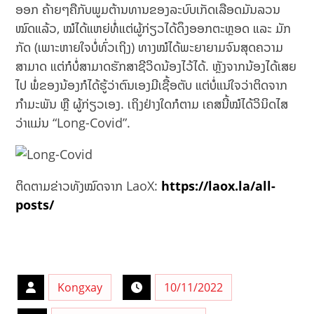
ອອກ ຄ້າຍໆຄືກັບພູມຕ້ານທານຂອງລະບົບເກັດເລືອດມັນລວນ
ໝົດແລ້ວ, ໝໍໄດ້ແຫຍ່ທໍ່ແຕ່ຜູ້ກ່ຽວໄດ້ດຶງອອກຕະຫຼອດ ແລະ ມັກ
ກັດ (ເພາະຫາຍໃຈບໍ່ທົ່ວເຖິງ) ທາງໝໍໄດ້ພະຍາຍາມຈົນສຸດຄວາມ
ສາມາດ ແຕ່ກໍບໍ່ສາມາດຮັກສາຊີວິດນ້ອງໄວ້ໄດ້. ຫຼັງຈາກນ້ອງໄດ້ເສຍ
ໄປ ພໍ່ຂອງນ້ອງກໍໄດ້ຮູ້ວ່າຕົນເອງມີເຊື້ອຕັບ ແຕ່ບໍ່ແນ່ໃຈວ່າຕິດຈາກ
ກຳມະພັນ ຫຼື ຜູ້ກ່ຽວເອງ. ເຖິງຢ່າງໃດກໍຕາມ ເຄສນີ້ໝໍໄດ້ວິນິດໄສ
ວ່າແມ່ນ “Long-Covid”.
ຕິດຕາມຂ່າວທັງໝົດຈາກ LaoX:
https://laox.la/all-
posts/
Kongxay
10/11/2022