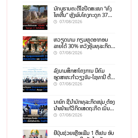
ນັກບູຮານຄະດີໄຂປິດສະໜາ “ທົ່ງ
ໄຫຫີນ” ຫຼັງພົບໂຄງກະດູກ 37
ຄົນໃນຫີນຍັກ
07/08/2026
ຫວຽດນາມ ກຽມຫຼຸດອາກອນ
ລາຍໄດ້ 30% ຫວັງອູ້ມທຸລະກິດ
ຂະໜາດນ້ອຍ ແລະ ຈຸນລະ
07/08/2026
ວິສາຫະກິດ
ລົງນາມສຶກສາໂຄງການ ນິຄົມ
ອຸດສາຫະກຳວຽງຈັນ-ໄຊທານີ ຕັ້ງ
ເປົ້າດຶງທຶນ 150 ລ້ານໂດລາ, ສ້າງ
07/08/2026
ວຽກ 5.000 ຕຳແໜ່ງ
ນາຍົກ ຊີ້ນຳນັກທຸລະກິດໜຸ່ມ ຕ້ອງ
ນຳໜ້າແກ້ວິກິດເສດຖະກິດ ເນັ້ນດຶງ
ທຶນສາກົນ, ຫັນສູ່ດິຈິຕອນ
07/08/2026
ຍີ່ປຸ່ນຊ່ວຍເຫຼືອເພີ່ມ 1 ຕື້ເຢນ ອັບ