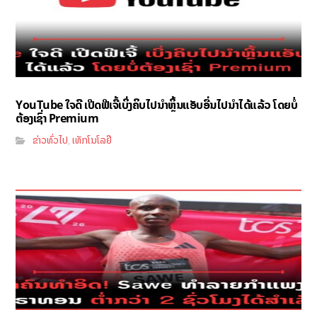
YouTube ໃຈດີ ເປີດຟີເຈີ້ເບິ່ງຄິບໄປນຳຫຼິ້ນແອັບອື່ນໄປນຳໄດ້ແລ້ວ ໂດຍບໍ່
ຕ້ອງເຊົ່າ Premium
ຂ່າວທົ່ວໄປ
ເທັກໂນໂລຢີ
,