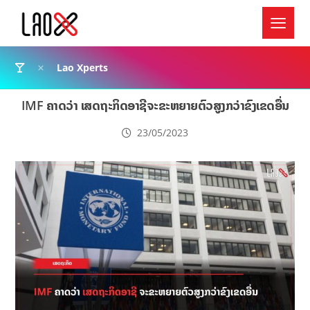
Lao Xperts
IMF ຄາດວ່າ ເສດຖະກິດອາຊີຈະຂະຫຍາຍຕົວສູງກວ່າຂົງເຂດອື່ນ
23/05/2023