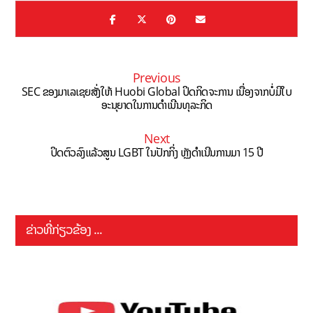
Previous
SEC ຂອງມາເລເຊຍສັ່ງໃຫ້ Huobi Global ປິດກິດຈະການ ເນື່ອງຈາກບໍ່ມີໃບ
ອະນຸຍາດໃນການດຳເນີນທຸລະກິດ
Next
ປິດຕົວລົງແລ້ວສູນ LGBT ໃນປັກກິ່ງ ຫຼັງດຳເນີນການມາ 15 ປີ
ຂ່າວທີ່ກ່ຽວຂ້ອງ ...