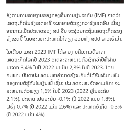
ອີງຕາມການລາຍງານຂອງກອງທຶນການເງິນສາກົນ (IMF) ຄາດວ່າ
ເສດຖະກິດໃນຂົງເຂດອາຊີ ຈະຫຍາຍຕົວສູງກວ່າຂົງເຂດອື່ນ ເນື່ອງ
ຈາກການເປີດປະເທດຂອງ ສປ ຈີນ ຈະຊ່ວຍກະຕຸ້ນເສດຖະກິດຂອງ
ຂົງເຂດນີ້ ໂດຍສະເພາະປະເທດໃກ້ຄຽງ ລວມທັງ ສປປ ລາວເຮົານຳ.
ໃນເດືອນ ເມສາ 2023 IMF ໄດ້ລາຍງານຄືນການຕີລາຄາ
ເສດຖະກິດໂລກປີ 2023 ອາດຈະຂະຫຍາຍຕົວຊ້າກວ່າປີທີ່ຜ່ານ
ມາຈາກ 3,4% ໃນປີ 2022 ມາເປັນ 2,8% ໃນປີ 2023. ໂດຍ
ສະເພາະ ບັນດາປະເທດມະຫາອຳນາດຍັງຈະສືບຕໍ່ໄດ້ຮັບຜົນກະທົບ
ຂອງການຕໍ່ສູ້ກັບໄພເງິນເຟີ້ ເຊັ່ນ: ປະເທດສະຫະລັດອາເມຣິກາ ຈະ
ຂະຫຍາຍຕົວພຽງ 1,6% ໃນປີ 2023 (2022 ຢູ່ໃນລະດັບ
2,1%), ປະເທດ ເຢຍລະມັນ -0,1% (ປີ 2022 ແມ່ນ 1,8%),
ຝຣັ່ງ 0,7% (ປີ 2022 ແມ່ນ 2,6%) ແລະ ປະເທດອັງກິດ -0,3%
(ປີ 2022 ແມ່ນ 4%).