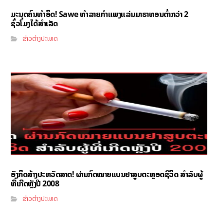
ມະນຸດຄົນທຳອິດ! Sawe ທຳລາຍກຳແພງແລ່ນມາຣາທອນຕ່ຳກວ່າ 2
ຊົ່ວໂມງໄດ້ສຳເລັດ
ຂ່າວຕ່າງປະເທດ
ອັງກິດສ້າງປະຫວັດສາດ! ຜ່ານກົດໝາຍແບນຢາສູບຕະຫຼອດຊີວິດ ສຳລັບຜູ້
ທີ່ເກີດຫຼັງປີ 2008
ຂ່າວຕ່າງປະເທດ