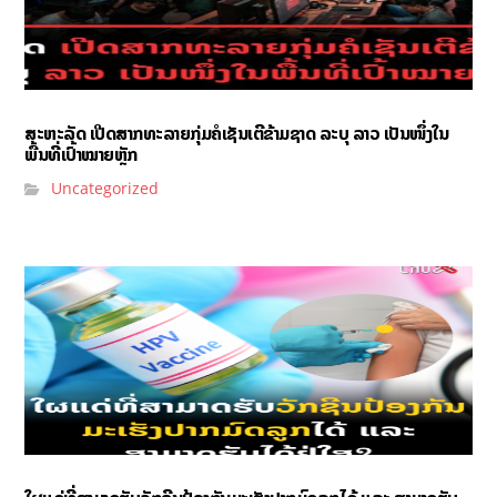
ສະຫະລັດ ເປີດສາກທະລາຍກຸ່ມຄໍເຊັນເຕີຂ້າມຊາດ ລະບຸ ລາວ ເປັນໜຶ່ງໃນ
ພື້ນທີ່ເປົ້າໝາຍຫຼັກ
Uncategorized