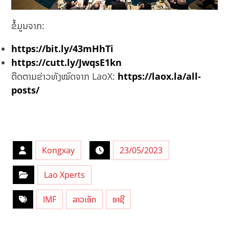
ຂໍ້ມູນຈາກ:
https://bit.ly/43mHhTi
https://cutt.ly/JwqsE1kn
ຕິດຕາມຂ່າວທັງໝົດຈາກ LaoX:
https://laox.la/all-
posts/
Kongxay
23/05/2023
Lao Xperts
IMF
ລາວເອັກ
ອາຊີ