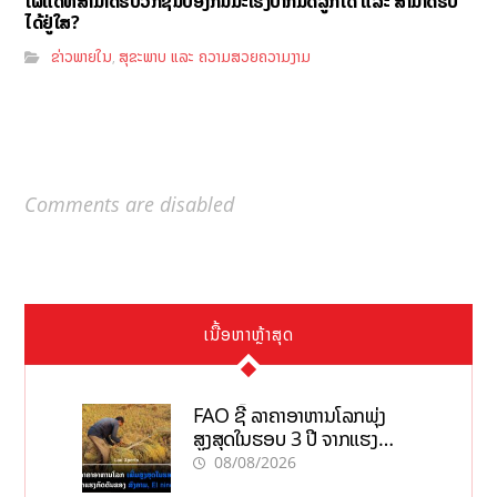
ໃຜແດ່ທີ່ສາມາດຮັບວັກຊີນປ້ອງກັນມະເຮັງປາກມົດລູກໄດ້ ແລະ ສາມາດຮັບ
ໄດ້ຢູ່ໃສ?
ຂ່າວພາຍໃນ
ສຸຂະພາບ ແລະ ຄວາມສວຍຄວາມງາມ
,
Comments are disabled
ເນື້ອຫາຫຼ້າສຸດ
FAO ຊີ້ ລາຄາອາຫານໂລກພຸ່ງ
ສູງສຸດໃນຮອບ 3 ປີ ຈາກແຮງ
ກົດດັນຂອງສົງຄາມ, El nino
08/08/2026