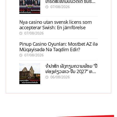
ເກຣດສະໜາມບິນວັດໄຕ ຮັບຮອງ
ການເຕີບໂຕ
07/08/2026
Nya casino utan svensk licens som
accepterar Swish: En jämförelse
07/08/2026
Pinup Casino Oyunları: Mostbet AZ ilə
Müqayisədə Nə Təqdim Edir?
07/08/2026
ຈຳປາສັກ ເລັ່ງກຽມຄວາມພ້ອມ “ປີ
ທ່ອງທ່ຽວລາວ-ຈີນ 2027” ຫວັງ
ກະຕຸ້ນເສດຖະກິດທ້ອງຖິ່ນ
06/08/2026