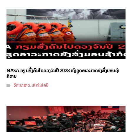
NASA ກຽມສົ່ງຄົນໄປດວງຈັນປີ 2028 ເຖິງຊຸດອາວະກາດຍັງສົ່ງມອບຊ້າ
ກໍຕາມ
ວິທະຍາສາດ
ເທັກໂນໂລຢີ
,