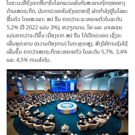
ໃນຂະນະທີ່ຂົງເຂດອື່ນໆໃນໂລກພວມພົບກັບສະພາບຖົດຖອຍທາງ
ດ້ານເສດຖະກິດ, ບັນດາປະເທດໃນຂົງເຂດອາຊີ ພັດກຳລັງຢູ່ໃນໄລຍະ
ຟື້ນຕົວ ໂດຍສະເພາະ ສປ ຈີນ ຄາດວ່າຈະຂະຫຍາຍຕົວໃນລະດັບ
5,2% (ປີ 2022 ແມ່ນ 3%), ຫວຽດນາມ, ໄທ ແລະ ມາເລເຊຍ
ແມ່ນຄາດວ່າຈະດີຂຶ້ນ ເນື່ອງຈາກ ສປ ຈີນ ໄດ້ເປີດປະເທດ ເຊິ່ງຈະ
ເພີ່ມອຸປະທານ (ຄວາມຕ້ອງການ) ໃນຕະຫຼາດສູງ, ສ້າງໃຫ້ການຊົມໃຊ້
ເພີ່ມຂຶ້ນ ຄາດວ່າເສດຖະກິດຂະຫຍາຍຕົວ ໃນລະດັບ 5,7%, 3,4%
ແລະ 4,5% ຕາມລຳດັບ.