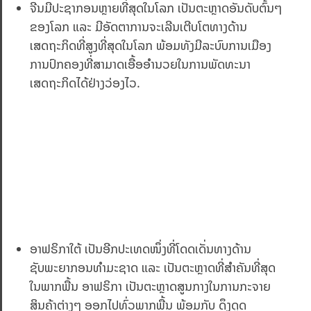
ຈີນມີປະຊາກອນຫຼາຍທີ່ສຸດໃນໂລກ ເປັນຕະຫຼາດອັນດັບຕົ້ນໆ
ຂອງໂລກ ແລະ ມີອັດຕາການຈະເລີນເຕີບໂຕທາງດ້ານ
ເສດຖະກິດທີ່ສູງທີ່ສຸດໃນໂລກ ພ້ອມທັງມີລະບົບການເມືອງ
ການປົກຄອງທີ່ສາມາດເອື້ອອຳນວຍໃນການພັດທະນາ
ເສດຖະກິດໄດ້ຢ່າງວ່ອງໄວ.
ອາຟຣິກາໃຕ້ ເປັນອີກປະເທດໜຶ່ງທີ່ໂດດເດັ່ນທາງດ້ານ
ຊັບພະຍາກອນທຳມະຊາດ ແລະ ເປັນຕະຫຼາດທີ່ສຳຄັນທີ່ສຸດ
ໃນພາກພື້ນ ອາຟຣິກາ ເປັນຕະຫຼາດສູນກາງໃນການກະຈາຍ
ສິນຄ້າຕ່າງໆ ອອກໄປທົ່ວພາກພື້ນ ພ້ອມກັບ ດຶງດູດ