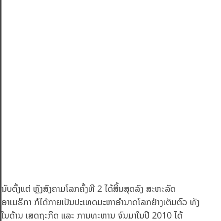
ນັບຕັ້ງແຕ່ ຫຼັງສົງຄາມໂລກຄັ້ງທີ 2 ໄດ້ສິ້ນສຸດລົງ ສະຫະລັດ
ອາເມຣິກາ ກໍໄດ້ກາຍເປັນປະເທດມະຫາອຳນາດໂລກຢ່າງເຕັມຕົວ ທັງ
ໃນດ້ານ ເສດຖະກິດ ແລະ ການທະຫານ ຈົນມາໃນປີ 2010 ໄດ້