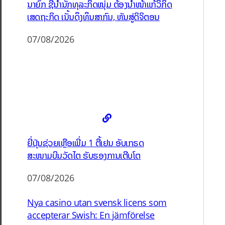
ນາຍົກ ຊີ້ນຳນັກທຸລະກິດໜຸ່ມ ຕ້ອງນຳໜ້າແກ້ວິກິດ
ເສດຖະກິດ ເນັ້ນດຶງທຶນສາກົນ, ຫັນສູ່ດິຈິຕອນ
07/08/2026
ຍີ່ປຸ່ນຊ່ວຍເຫຼືອເພີ່ມ 1 ຕື້ເຢນ ອັບເກຣດ
ສະໜາມບິນວັດໄຕ ຮັບຮອງການເຕີບໂຕ
07/08/2026
Nya casino utan svensk licens som
accepterar Swish: En jämförelse