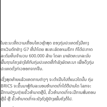
ໃນຂະນະທີ່ຄວາມເຄື່ອນໄຫວຫຼ້າສຸດ ຂອງກຸ່ມປະເທດຮັ່ງມີທາງ
ຕາເວັນຕົກຢ່າງ G7 ທີ່ນຳໂດຍ ສະຫະລັດອາເມຣິກາ ກໍໄດ້ປະກາດ
ລະດົມທຶນຈຳນວນ 600.000 ລ້ານ ໂດລາ ມາພັດທະນາລະບົບ
ພື້ນຖານໂຄງລ່າງໃຫ້ກັບກຸ່ມປະເທດທີ່ກຳລັງພັດທະນາ ເພື່ອດຶງກຸ່ມ
ປະເທດດັ່ງກ່າວອອກຈາກຈີນ.
ເຊິ່ງສຸດທ້າຍແລ້ວເຫດການຕ່າງໆ ຈະດຳເນີນໄປຕໍ່ແນວໃດນັ້ນ ກຸ່ມ
BRICS ຈະຂຶ້ນມາສູ້ກັບລະບອບອຳນາດເກົ່າໄດ້ດີປານໃດ ໂລກຈະ
ມີການປ່ຽນຖ່າຍຂົ້ວອຳນາດຫຼືບໍ່, ຂົ້ວອຳນາດເກົ່າຈະມີການສັ່ນຄອນ
ຫຼືບໍ່ ຫຼື ຂົ້ວອຳນາດເກົ່າຈະຍັງຄົງຢູ່ຢ່າງໝັ້ນຄົງຕໍ່ໄປ.