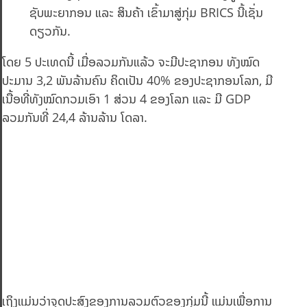
ຊັບພະຍາກອນ ແລະ ສິນຄ້າ ເຂົ້າມາສູ່ກຸ່ມ BRICS ນີ້ເຊັ່ນ
ດຽວກັນ.
ໂດຍ 5 ປະເທດນີ້ ເມື່ອລວມກັນແລ້ວ ຈະມີປະຊາກອນ ທັງໝົດ
ປະມານ 3,2 ພັນລ້ານຄົນ ຄິດເປັນ 40% ຂອງປະຊາກອນໂລກ, ມີ
ເນື້ອທີ່ທັງໝົດກວມເອົາ 1 ສ່ວນ​ 4 ຂອງໂລກ ແລະ ມີ GDP
ລວມກັນທີ່ 24,4 ລ້ານລ້ານ ໂດລາ.
ເຖິງແມ່ນວ່າຈຸດປະສົງຂອງການລວມຕົວຂອງກຸ່ມນີ້ ແມ່ນເພື່ອການ