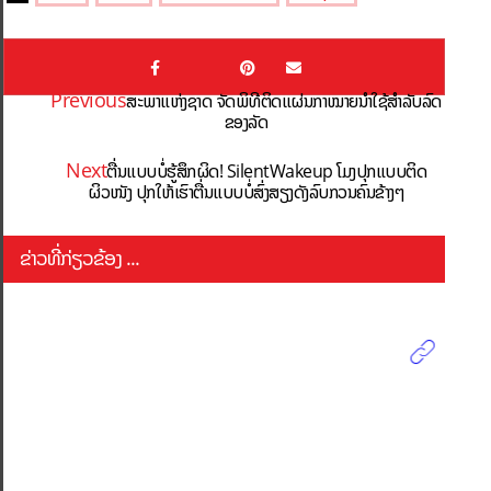
Previous
ສະພາແຫ່ງຊາດ ຈັດພິທີຕິດແຜ່ນກາໝາຍນໍາໃຊ້ສໍາລັບລົດ
ຂອງລັດ
Next
ຕື່ນແບບບໍ່ຮູ້ສຶກຜິດ! SilentWakeup ໂມງປຸກແບບຕິດ
ຜິວໜັງ ປຸກໃຫ້ເຮົາຕື່ນແບບບໍ່ສົ່ງສຽງດັງລົບກວນຄົນຂ້າງໆ
ຂ່າວທີ່ກ່ຽວຂ້ອງ ...