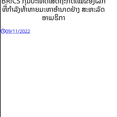
BRICS ກຸ່ມປະເທດເສດຖະກິດໃໝ່ຂອງໂລກ
ທີ່ກຳລັງທ້າທາຍມະຫາອຳນາດຢ່າງ ສະຫະລັດ
ອາເມຣິກາ
09/11/2022