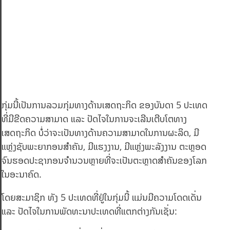
ກຸ່ມນີ້ເປັນການລວມກຸ່ມທາງດ້ານເສດຖະກິດ ຂອງບັນດາ 5 ປະເທດ
ທີ່ມີຂີດຄວາມສາມາດ ແລະ ປັດໄຈໃນການຈະເລີນເຕີບໂຕທາງ
ເສດຖະກິດ ບໍ່ວ່າຈະເປັນທາງດ້ານຄວາມສາມາດໃນການຜະລິດ, ມີ
ແຫຼ່ງຊັບພະຍາກອນສຳຄັນ, ມີແຮງງານ, ມີແຫຼ່ງພະລັງງານ ຕະຫຼອດ
ຈົນຮອດປະຊາກອນຈຳນວນຫຼາຍທີ່ຈະເປັນຕະຫຼາດສຳຄັນຂອງໂລກ
ໃນອະນາຄົດ.
ໂດຍສະມາຊິກ ທັງ 5 ປະເທດທີ່ຢູ່ໃນກຸ່ມນີ້ ແມ່ນມີຄວາມໂດດເດັ່ນ
ແລະ ປັດໄຈໃນການພັດທະນາປະເທດທີ່ແຕກຕ່າງກັນເຊັ່ນ: