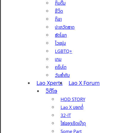
ກິນດື່ມ
ຊີວິດ
ກິລາ
ປະຫວັດສາດ
ສັດໂລກ
ໄວໜຸ່ມ
LGBTQ+
ເກມ
ຄຣິບໂຕ
ວັນສຳຄັນ
Lao Xperts
Lao X Forum
ວິດີໂອ
HOD STORY
Lao X ບອກຕໍ່
32-IT
ໃສ່ລອງເຮັດເບີງດຸ
Some Part