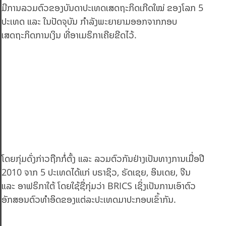
ມີການລວມຕົວຂອງບັນດາປະເທດເສດຖະກິດເກີດໃໝ່ ຂອງໂລກ 5
ປະເທດ ແລະ ໃນປັດຈຸບັນ ກຳລັງພະຍາຍາມອອກຈາກກອບ
ເສດຖະກິດການເງິນ ທີ່ອາເມຣິກາເຄີຍຂີດໄວ້.
ໂດຍກຸ່ມດັ່ງກ່າວຖືກກໍ່ຕັ້ງ ແລະ ລວມຕົວກັນຢ່າງເປັນທາງການເມື່ອປີ
2010 ຈາກ 5 ປະເທດໄດ້ແກ່ ບຣາຊິວ, ຣັດເຊຍ, ອິນເດຍ, ຈີນ
ແລະ ອາຟຣິກາໃຕ້ ໂດຍໃຊ້ຊື່ກຸ່ມວ່າ BRICS ເຊິ່ງເປັນການເອົາຕົວ
ອັກສອນຕົວທຳອິດຂອງແຕ່ລະປະເທດມາປະກອບເຂົ້າກັນ.