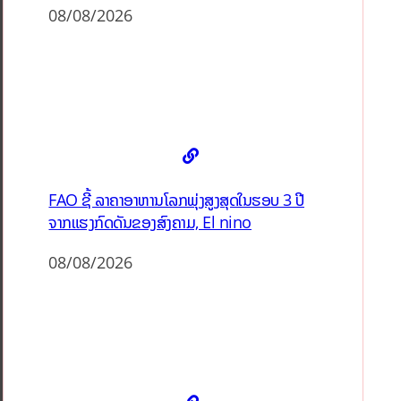
08/08/2026
FAO ຊີ້ ລາຄາອາຫານໂລກພຸ່ງສູງສຸດໃນຮອບ 3 ປີ
ຈາກແຮງກົດດັນຂອງສົງຄາມ, El nino
08/08/2026