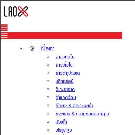
ເນື້ອຫາ
ຂ່າວພາຍໃນ
ຂ່າວທົ່ວໄປ
ຂ່າວຕ່າງປະເທດ
ເທັກໂນໂລຢີ
ວິທະຍາສາດ
ສິ່ງແວດລ້ອມ
ສິລະປະ & ວັດທະນະທຳ
ສຸຂະພາບ & ຄວາມສວຍຄວາມງາມ
ບັນເທີງ
ທ່ອງທ່ຽວ