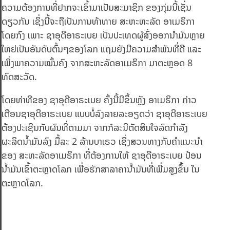
ຄວາມຕ້ອງການທີ່ຢາກຈະເຂົ້າມາເປັນສະມາຊິກ ຂອງກຸ່ມນີ້ເຊັ່ນ
ດຽວກັນ ເຊິ່ງນີ້ຈະຖືເປັນການທ້າທາຍ ສະຫະຫະລັດ ອາເມຣິກາ
ໂດຍກົງ ເພາະ ຊາອຸດີອາຣະເບຍ ເປັນປະເທດຜູ້ສົ່ງອອກນຳມັນຫຼາຍ
ໃຫຍ່ເປັນອັນດັບຕົ້ນໆຂອງໂລກ ແຖມຍັງມີຄວາມສຳພັນທີ່ດີ ແລະ
ເພິ່ງພາຄວາມໝັ້ນຄົງ ຈາກສະຫະລັດອາເມຣິກາ ມາຕະຫຼອດ 8
ທົດສະວັດ.
ໂດຍທ່າທີຂອງ ຊາອຸດີອາຣະເບຍ ຄັ້ງນີ້ມີຂຶ້ນຫຼັງ ອາເມຣິກາ ກ່າວ
ເຕືອນຊາອຸດີອາຣະເບຍ ແບບບໍ່ລົງລາຍລະອຽດວ່າ ຊາອຸດີອາຣະເບຍ
ຕ້ອງປະເຊີນກັບຜົນທີ່ຕາມມາ ຈາກກໍລະນີຕັດສິນໃຈລົດກຳລັງ
ຜະລິດນໍ້າມັນລົງ ມື້ລະ 2 ລ້ານບາເຣວ ເຊິ່ງສວນທາງກັບຄຳແນະນຳ
ຂອງ ສະຫະລັດອາເມຣິກາ ທີ່ຕ້ອງການໃຫ້ ຊາອຸດີອາຣະເບຍ ປ້ອນ
ນໍ້າມັນເຂົ້າຕະຫຼາດໂລກ ເພື່ອຮັກສາລາຄານໍ້າມັນທີ່ເພີ່ມສູງຂຶ້ນ ໃນ
ຕະຫຼາດໂລກ.