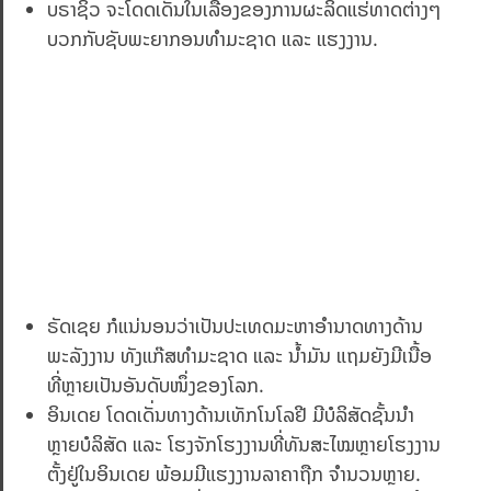
ບຣາຊິວ ຈະໂດດເດັ່ນໃນເລື່ອງຂອງການຜະລິດແຮ່ທາດຕ່າງໆ
ບວກກັບຊັບພະຍາກອນທຳມະຊາດ ແລະ ແຮງງານ.
ຣັດເຊຍ ກໍແນ່ນອນວ່າເປັນປະເທດມະຫາອຳນາດທາງດ້ານ
ພະລັງງານ ທັງແກ໊ສທຳມະຊາດ ແລະ ນໍ້າມັນ ແຖມຍັງມີເນື້ອ
ທີ່ຫຼາຍເປັນອັນດັບໜຶ່ງຂອງໂລກ.
ອິນເດຍ ໂດດເດັ່ນທາງດ້ານເທັກໂນໂລຢີ ມີບໍລິສັດຊັ້ນນຳ
ຫຼາຍບໍລິສັດ ແລະ ໂຮງຈັກໂຮງງານທີ່ທັນສະໄໝຫຼາຍໂຮງງານ
ຕັ້ງຢູ່ໃນອິນເດຍ ພ້ອມມີແຮງງານລາຄາຖືກ ຈຳນວນຫຼາຍ.