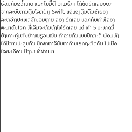
ຮ່ວມກັນຂວໍ້າບາດ ແລະ ໃນມື້ທີ່ ອາເມຣິກາ ໄດ້ຕັດຣັດເຊຍອອກ
ຈາກລະບົບການເງິນໂລກຢ່າງ Swift, ແຊ່ແຂງເງິນທຶນສໍາຮອງ
ລະຫວ່າງປະເທດຈຳນວນຫຼາຍ ຂອງ ຣັດເຊຍ ບວກກັບທ່າທີຂອງ
ສະມາຄົມໂລກ ທີ່ເລີ່ມຈະຫັນຫຼັງໃຫ້ຣັດເຊຍ ແຕ່ ທັງ 5 ປະເທດນີ້
ຍັງເກາະກຸ່ມກັນຢ່າງໜຽວແໜ້ນ ຄ້າຂາຍກັນແບບປົກກະຕິ ພ້ອມທັງ
ໄດ້ມີການປະຊຸມກັນ ປຶກສາຫາລືບັນຫາດ້ານເສດຖະກິດກັນ ໄປເມື່ອ
ໄລຍະເດືອນ ມິຖຸນາ ທີ່ຜ່ານມາ.