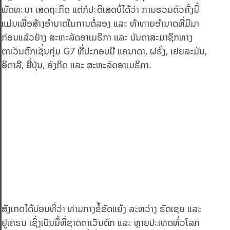
ພັດທະນາ ເສດຖະກິດ ແຕ່ກໍປະຕິເສດບໍ່ໄດ້ວ່າ ການຮວມຕົວຄັ້ງນີ້
ແມ່ນເພື່ອສ້າງອຳນາດໃນການຕໍ່ລອງ ແລະ ທ້າທາຍອຳນາດທີ່ມີມາ
ກ່ອນແລ້ວຢ່າງ ສະຫະລັດອາເມຣິກາ ແລະ ບັນດາສະມາຊິກທາງ
ຕາເວັນຕົກເຊັ່ນກຸ່ມ G7 ທີ່ປະກອບມີ ແຄນາດາ, ຝຣັ່ງ, ເຢຍລະມັນ,
ອິຕາລີ, ຍີ່ປຸ່ນ, ອັງກິດ ແລະ ສະຫະລັດອາເມຣິກາ.
ສັງເກດໄດ້ບ່ອນທີ່ວ່າ ທ່າມກາງຂໍ້ຂັດແຍ້ງ ລະຫວ່າງ ຣັດເຊຍ ແລະ
ຢູເຄຣນ ເຊິ່ງເປັນມື້ທີ່ຊາດຕາເວັນຕົກ ແລະ ຫຼາຍປະເທດທົ່ວໂລກ