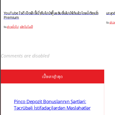
YouTube ໃຈດີ ເປີດຟີເຈີ້ເບິ່ງຄິບໄປນຳຫຼິ້ນແອັບອື່ນໄປນຳໄດ້ແລ້ວ ໂດຍບໍ່ຕ້ອງເຊົ່າ
ມະນຸດຄ
Premium
ຂ່າວ
ຂ່າວທົ່ວໄປ
ເທັກໂນໂລຢີ
,
Comments are disabled
ເນື້ອຫາຫຼ້າສຸດ
Pinco Depozit Bonuslarının Şərtləri:
Təcrübəli İstifadəçilərdən Məsləhətlər