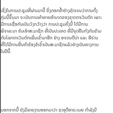
ເຊິ່ງໃນການປະຊຸມທີ່ຜ່ານມານີ້ ຍິ່ງຕອກຢ້ຳຢ່າງຊັດເຈນວ່າການຕັ້ງ
ກຸ່ມນີ້ຂຶ້ນມາ ຈະເປັນການທ້າທາຍອຳນາດຂອງຊາດຕາເວັນຕົກ ເພາະ
ມີການເຊື່ອກັນເປັນວົງກວ້າງວ່າ ການປະຊຸມຄັ້ງນີ້ ໄດ້ມີການ
ພິຈາລະນາ ຮັບເອົາສະມາຊິກ ທີ່ເປັນປະເທດ ທີ່ມີຈຸດຢືນກົງກັນຂ້າມ
ກັບໂລກຕາເວັນຕົກເພີ່ມເຂົ້າມາອີກ ຢ່າງ ອາເຈນຕິນ່າ ແລະ ອີຣ່ານ
ທີ່ໄດ້ມີການຍື່ນຄຳຮ້ອງຂໍເຂົ້າເປັນສະມາຊິກແລ້ວຢ່າງເປັນທາງການ
ໃນປີນີ້.
ນອກຈາກນີ້ ຍັງມີລາຍງານອອກມາວ່າ ຊາອຸດີອາຣະເບຍ ກຳລັງມີ