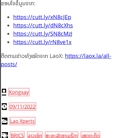
ຂອບໃຈຂໍ້ມູນຈາກ:
https://cutt.ly/xN8cJEp
https://cutt.ly/dN8cXhs
https://cutt.ly/SN8cMzJ
https://cutt.ly/rN8ve1x
ຕິດຕາມຂ່າວທັງໝົດຈາກ LaoX:
https://laox.la/all-
posts/
Kongxay
09/11/2022
Lao Xperts
BRICS
ລາວເອັກ
ສະຫະລັດອາເມຣິກາ
ເສດຖະກິດ