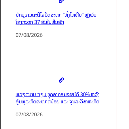
ນັກບູຮານຄະດີໄຂປິດສະໜາ “ທົ່ງໄຫຫີນ” ຫຼັງພົບ
ໂຄງກະດູກ 37 ຄົນໃນຫີນຍັກ
07/08/2026
ຫວຽດນາມ ກຽມຫຼຸດອາກອນລາຍໄດ້ 30% ຫວັງ
ອູ້ມທຸລະກິດຂະໜາດນ້ອຍ ແລະ ຈຸນລະວິສາຫະກິດ
07/08/2026