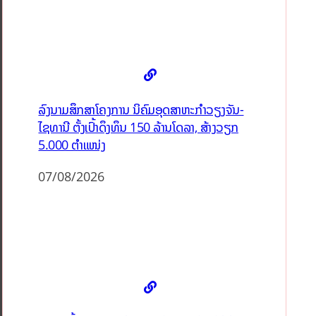
ລົງນາມສຶກສາໂຄງການ ນິຄົມອຸດສາຫະກຳວຽງຈັນ-
ໄຊທານີ ຕັ້ງເປົ້າດຶງທຶນ 150 ລ້ານໂດລາ, ສ້າງວຽກ
5.000 ຕຳແໜ່ງ
07/08/2026