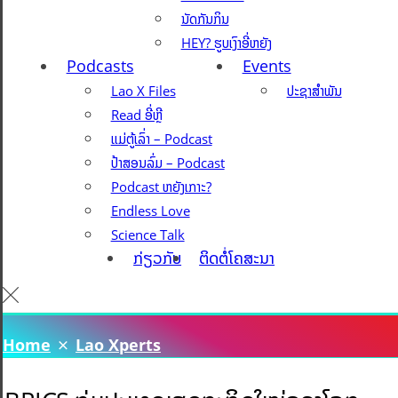
ນັດກັນກິນ
HEY? ຮູບເງົາອີ່ຫຍັງ
Podcasts
Events
Lao X Files
ປະຊາສຳພັນ
Read ອີ່ຫຼີ
ແມ່ຕູ້ເລົ່າ – Podcast
ປ້າສອນລົ່ມ – Podcast
Podcast ຫຍັງເກາະ?
Endless Love
Science Talk
ກ່ຽວກັບ
ຕິດຕໍ່ໂຄສະນາ
Home
Lao Xperts