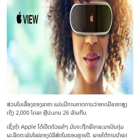
ສ່ວນໃນເລື່ອງຂອງລາຄາ ແມ່ນມີການຄາດການວ່າອາດມີລາຄາສູງ
ເຖິງ 2,000 ໂດລາ ຫຼືປະມານ 26 ລ້ານກີບ.
ເຊິ່ງຖ້າ Apple ໄດ້ເປີດຕົວແທ້ໆ ມັນຈະຖືກພິຈາລະນາເປັນກຸ່ມ
ຜະລິດຕະພັນໃໝ່ຂອງບໍລິສັດໃນຮອບຫຼາຍປີ. ພາຍໃຕ້ການນໍາພາ