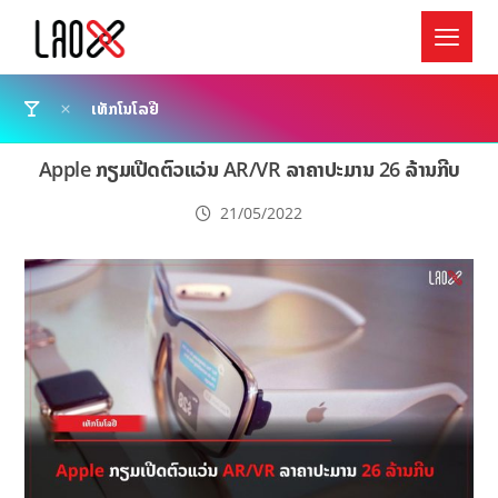
ເທັກໂນໂລຢີ
Apple ກຽມເປີດຕົວແວ່ນ AR/VR ລາຄາປະມານ 26 ລ້ານກີບ
21/05/2022