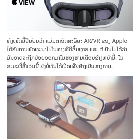
ທັງໝົດນີ້ຢືນຢັນວ່າ ແວ່ນຕາອັດສະລິຍະ AR/VR ຂອງ Apple
ໄດ້ຮັບການພັດທະນາໄປໃນທາງທີດີຂຶ້ນຫຼາຍ ແລະ ກໍເປັນໄປໄດ້ວ່າ
ມັນອາດຈະຖືກປ່ອຍອອກມາໃນສອງສາມເດືອນຂ້າງຫນ້ານີ້. ໃນ
ຂະນະທີ່ຊື່ແວ່ນນີ້ ຍັງບໍ່ທັນໄດ້ເປີດເຜີຍຢ່າງເປັນທາງການ.