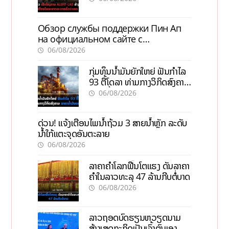
Обзор службы поддержки Пин Ап
на официальном сайте с
актуальной информацией
06/08/2026
ກຸ່ມທຶນນ້ຳມັນຍັກໃຫຍ່ ຟັນກຳໄລ
93 ຕື້ໂດລາ ທ່າມກາງວິກິດສົງຄາມ
ລາຄານໍ້າມັນແພງ
06/08/2026
ດ່ວນ! ແຈ້ງເຕືອນໄພນໍ້າຖ້ວມ 3 ສາຍນໍ້າຫຼັກ ລະດັບ
ນໍ້າໃກ້ແຕະຈຸດອັນຕະລາຍ
06/08/2026
ລາຄາຄຳໂລກຟື້ນໂຕແຮງ ດັນລາຄາ
ຄຳໃນລາວທະລຸ 47 ລ້ານກີບຕໍ່ບາດ
06/08/2026
ລາວຖອດບົດຮຽນຫວຽດນາມ
ສ້າງເສດຖະກິດເປັນເຈົ້າຕົນເອງ