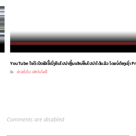
YouTube ໃຈດີ ເປີດຟີເຈີ້ເບິ່ງຄິບໄປນຳຫຼິ້ນແອັບອື່ນໄປນຳໄດ້ແລ້ວ ໂດຍບໍ່ຕ້ອງເຊົ່
ຂ່າວທົ່ວໄປ
ເທັກໂນໂລຢີ
,
Comments are disabled