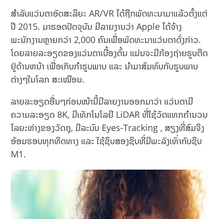
ສຳລັບແວ່ນຕາອັດສະລິຍະ AR/VR ໄດ້ຖືກພັດທະນາມາແລ້ວຕັ້ງແຕ່
ປີ 2015. ມາຮອດປັດຈຸບັນ ມີລາຍງານວ່າ Apple ໄດ້ຈ້າງ
ພະນັກງານຫຼາຍກວ່າ 2,000 ຄົນເພື່ອພັດທະນາແວ່ນຕາດັ່ງກ່າວ.
ໂດຍລາຍລະອຽດຂອງແວ່ນຕາເບື້ອງຕົ້ນ ແມ່ນຈະມີກ້ອງຖ່າຍຮູບຕິດ
ຢູ່ດ້ານຫນ້າ ເພື່ອເກັບກໍາຮູບພາບ ແລະ ນຳມາສົມທົບກັບຮູບພາບ
ຕ່າງໆໃນໂລກ ສະເໝືອນ.
ລາຍລະອຽດອື່ນໆກ່ອນໜ້ານີ້ມີລາຍງານອອກມາວ່າ ແວ່ນຕາມີ
ຄວາມລະອຽດ 8K, ມີເທັກໂນໂລຍີ LiDAR ທີ່ໃຊ້ວັດແທກຄຳນວນ
ໄລຍະຫ່າງຂອງວັດຖຸ, ມີລະບົບ Eyes-Tracking , ສຽງທີ່ສົມຈິງ
ອ້ອມຮອບທຸກທິດທາງ ແລະ ໃຊ້ຊິບສອງຊິບທີ່ມີພະລັງເທົ່າກັບຊິບ
M1.