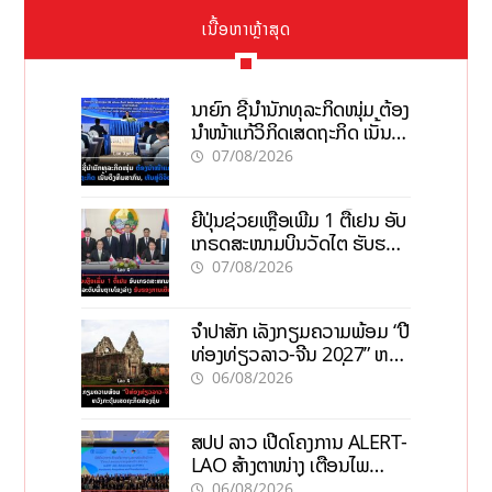
ເນື້ອຫາຫຼ້າສຸດ
ນາຍົກ ຊີ້ນຳນັກທຸລະກິດໜຸ່ມ ຕ້ອງ
ນຳໜ້າແກ້ວິກິດເສດຖະກິດ ເນັ້ນດຶງ
ທຶນສາກົນ, ຫັນສູ່ດິຈິຕອນ
07/08/2026
ຍີ່ປຸ່ນຊ່ວຍເຫຼືອເພີ່ມ 1 ຕື້ເຢນ ອັບ
ເກຣດສະໜາມບິນວັດໄຕ ຮັບຮອງ
ການເຕີບໂຕ
07/08/2026
ຈຳປາສັກ ເລັ່ງກຽມຄວາມພ້ອມ “ປີ
ທ່ອງທ່ຽວລາວ-ຈີນ 2027” ຫວັງ
ກະຕຸ້ນເສດຖະກິດທ້ອງຖິ່ນ
06/08/2026
ສປປ ລາວ ເປີດໂຄງການ ALERT-
LAO ສ້າງຕາໜ່າງ ເຕືອນໄພ
ພະຍາດລະບາດທົ່ວປະເທດ
06/08/2026