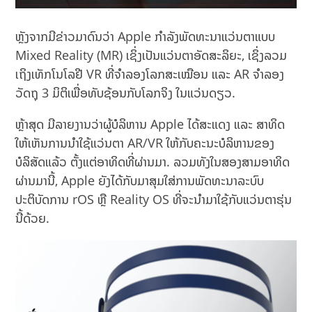
ຫຼັງຈາກມີຂ່າວມາດົນວ່າ Apple ກໍາລັງພັດທະນາແວ່ນຕາແບບ
Mixed Reality (MR) ເຊິ່ງເປັນແວ່ນຕາອັດສະລິຍະ, ເຊິ່ງລວມ
ເຖິງເທັກໂນໂລຢີ VR ທີ່ຈຳລອງໂລກສະເໝືອນ ແລະ AR ຈຳລອງ
ວັດຖຸ 3 ມິຕິເພື່ອທັບຊ້ອນກັບໂລກຈິງ ໃນແວ່ນດຽວ.
ຫຼ້າສຸດ ມີລາຍງານວ່າຜູ້ບໍລິຫານ Apple ໄດ້ສະແດງ ແລະ ສາທິດ
ໃຫ້ເຫັນການນຳໃຊ້ແວ່ນຕາ AR/VR ໃຫ້ກັບຄະນະບໍລິຫານຂອງ
ບໍລິສັດແລ້ວ ຕັ້ງແຕ່ອາທິດທີ່ຜ່ານມາ. ລວມທັງໃນສອງສາມອາທິດ
ຜ່ານມານີ້, Apple ຍັງໄດ້ກັບມາສຸມໃສ່ການພັດທະນາລະບົບ
ປະຕິບັດການ rOS ຫຼື Reality OS ທີ່ຈະນຳມາໃຊ້ກັບແວ່ນຕາຮຸ່ນ
ນີ້ດ້ວຍ.