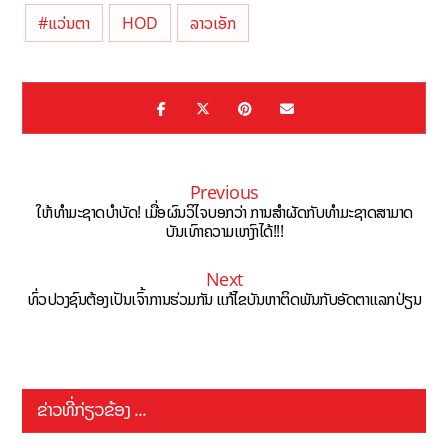
#ແວ່ນຕາ
HOD
ລາວເອັກ
Previous
ໃຫ້ທຳມະຊາດບຳບັດ! ເມື່ອຜົນວິໄຈບອກວ່າ ການສຳຜັດກັບທຳມະຊາດສາມາດ
ບັນເທົາຄວາມເຫງົາໄດ້!!!
Next
ທົ່ວປວງຊົນຕ້ອງເປັນເຈົ້າການຮ່ວມກັນ ແກ້ໄຂບັນຫາຕິດພັນກັບອັດຕາແລກປ່ຽນ
ຂ່າວທີ່ກ່ຽວຂ້ອງ ...