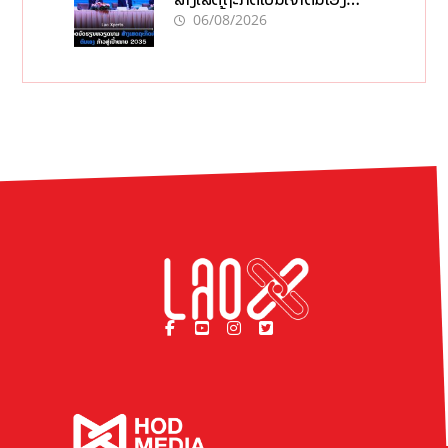
ກ້າວສູ່ເປົ້າໝາຍ 2035
06/08/2026