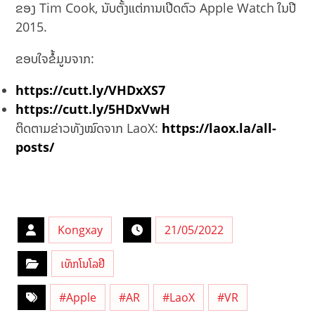
ຂອງ Tim Cook, ນັບຕັ້ງແຕ່ການເປີດຕົວ Apple Watch ໃນປີ
2015.
ຂອບໃຈຂໍ້ມູນຈາກ:
https://cutt.ly/VHDxXS7
https://cutt.ly/5HDxVwH
ຕິດຕາມຂ່າວທັງໝົດຈາກ LaoX:
https://laox.la/all-
posts/
Kongxay
21/05/2022
ເທັກໂນໂລຢີ
#Apple
#AR
#LaoX
#VR