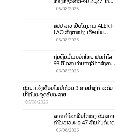
ທ່ອງທ່ຽວລາວ-ຈີນ 2027” ຫວັງ
ກະຕຸ້ນເສດຖະກິດທ້ອງຖິ່ນ
06/08/2026
ສປປ ລາວ ເປີດໂຄງການ ALERT-
LAO ສ້າງຕາໜ່າງ ເຕືອນໄພ
ພະຍາດລະບາດທົ່ວປະເທດ
06/08/2026
ກຸ່ມທຶນນ້ຳມັນຍັກໃຫຍ່ ຟັນກຳໄລ
93 ຕື້ໂດລາ ທ່າມກາງວິກິດສົງຄາມ
ລາຄານໍ້າມັນແພງ
06/08/2026
ດ່ວນ! ແຈ້ງເຕືອນໄພນໍ້າຖ້ວມ 3 ສາຍນໍ້າຫຼັກ ລະດັບ
ນໍ້າໃກ້ແຕະຈຸດອັນຕະລາຍ
06/08/2026
ລາຄາຄຳໂລກຟື້ນໂຕແຮງ ດັນລາຄາ
ຄຳໃນລາວທະລຸ 47 ລ້ານກີບຕໍ່ບາດ
06/08/2026