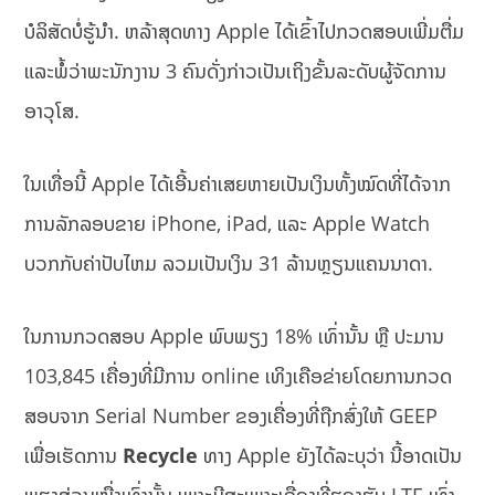
ບໍລິສັດບໍ່ຮູ້ນຳ. ຫລ້າສຸດທາງ Apple ໄດ້ເຂົ້າໄປກວດສອບເພີ່ມຕື່ມ
ແລະພໍ້ວ່າພະນັກງານ 3 ຄົນດັ່ງກ່າວເປັນເຖິງຂັ້ນລະດັບຜູ້ຈັດການ
ອາວຸໂສ.
ໃນເທື່ອນີ້ Apple ໄດ້ເອີ້ນຄ່າເສຍຫາຍເປັນເງິນທັ້ງໝົດທີ່ໄດ້ຈາກ
ການລັກລອບຂາຍ iPhone, iPad, ແລະ Apple Watch
ບວກກັບຄ່າປັບໄຫມ ລວມເປັນເງິນ 31 ລ້ານຫຼຽນແຄນນາດາ.
ໃນການກວດສອບ Apple ພົບພຽງ 18% ເທົ່ານັ້ນ ຫຼື ປະມານ
103,845 ເຄື່ອງທີ່ມີການ online ເທິງເຄືອຂ່າຍໂດຍການກວດ
ສອບຈາກ Serial Number ຂອງເຄື່ອງທີ່ຖືກສົ່ງໃຫ້ GEEP
ເພື່ອເຮັດການ
Recycle
ທາງ Apple ຍັງໄດ້ລະບຸວ່າ ນີ້ອາດເປັນ
ພຽງສ່ວນໜື່ງເທົ່ານັ້ນ ເພາະມີສະເພາະເຄື່ອງທີ່ຮອງຮັບ LTE ເທົ່າ