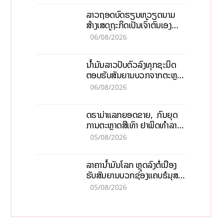
ລາວຖອດບົດຮຽນຫວຽດນາມ
ສ້າງເສດຖະກິດເປັນເຈົ້າຕົນເອງ
ກ້າວສູ່ເປົ້າໝາຍ 2035
06/08/2026
ນໍ້າມັນລາວປັບຕົວລົງທຸກຊະນິດ
ຕອບຮັບສັນຍານບວກຈາກຕະຫຼາດ
ໂລກ ແລະ ຊ່ອງແຄບຮໍມູສ
06/08/2026
ດຣາມ່າແລກຍອດຂາຍ, ກົນຍຸດ
ການຕະຫຼາດສີເທົາ ຢາພິດທຳລາຍ
ທຸລະກິດ ໄລຍະຍາວ
05/08/2026
ລາຄານ້ຳມັນໂລກ ຫຼຸດລົງຕໍ່ເນື່ອງ
ຮັບສັນຍານບວກຊ່ອງແຄບຮໍມຸສ
ຈັບຕາລາຄາໃນລາວ
05/08/2026