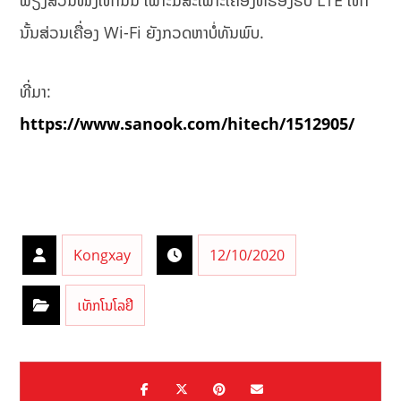
ນັ້ນສ່ວນເຄື່ອງ Wi-Fi ຍັງກວດຫາບໍ່ທັນພົບ.
ທີ່ມາ:
https://www.sanook.com/hitech/1512905/
Kongxay
12/10/2020
ເທັກໂນໂລຢີ