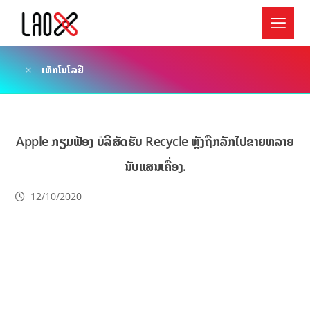
ເທັກໂນໂລຢີ
Apple ກຽມຟ້ອງ ບໍລິສັດຮັບ Recycle ຫຼັງຖືກລັກໄປຂາຍຫລາຍ
ນັບແສນເຄື່ອງ.
12/10/2020