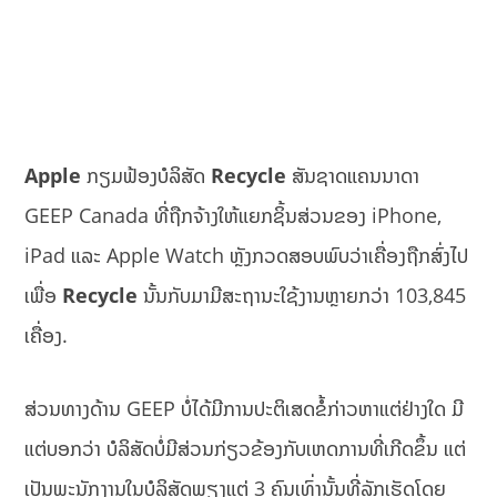
Apple
ກຽມຟ້ອງບໍລິສັດ
Recycle
ສັນຊາດແຄນນາດາ
GEEP Canada ທີ່ຖືກຈ້າງໃຫ້ແຍກຊິ້ນສ່ວນຂອງ iPhone,
iPad ແລະ Apple Watch ຫຼັງກວດສອບພົບວ່າເຄື່ອງຖືກສົ່ງໄປ
ເພື່ອ
Recycle
ນັ້ນກັບມາມີສະຖານະໃຊ້ງານຫຼາຍກວ່າ 103,845
ເຄື່ອງ.
ສ່ວນທາງດ້ານ GEEP ບໍ່ໄດ້ມີການປະຕິເສດຂໍ້ກ່າວຫາແຕ່ຢ່າງໃດ ມີ
ແຕ່ບອກວ່າ ບໍລິສັດບໍ່ມີສ່ວນກ່ຽວຂ້ອງກັບເຫດການທີ່ເກີດຂຶ້ນ ແຕ່
ເປັນພະນັກງານໃນບໍລິສັດພຽງແຕ່ 3 ຄົນເທົ່ານັ້ນທີ່ລັກເຮັດໂດຍ