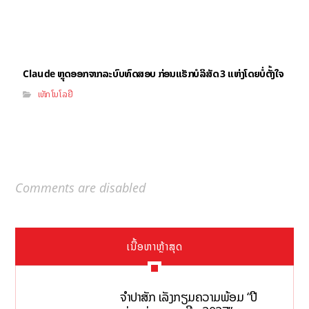
Claude ຫຼຸດອອກຈາກລະບົບທົດສອບ ກ່ອນແຮັກບໍລິສັດ 3 ແຫ່ງໂດຍບໍ່ຕັ້ງໃຈ
ເທັກໂນໂລຢີ
Comments are disabled
ເນື້ອຫາຫຼ້າສຸດ
ຈຳປາສັກ ເລັ່ງກຽມຄວາມພ້ອມ “ປີ