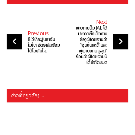
Next
ສາຍການບີນ JAL ໄດ້
Previous
ປະກາດຍົກເລີກການ
8 ວິທີລະງັບອາລົມ
ຮ້ອງຜູ້ໂດຍສານວ່າ
ໂມໂຫ ລົດອາລົມຮ້ອນ
“ສຸພາບສະຕີ ແລະ
ໄດ້ໄວທັນໃຈ.
ສຸພາບພາບບູລຸດ”
ຍ້ອນວ່າຜູ້ໂດຍສານບໍ່
ໄດ້ຈຳກັດເພດ
ຂ່າວທີ່ກ່ຽວຂ້ອງ ...