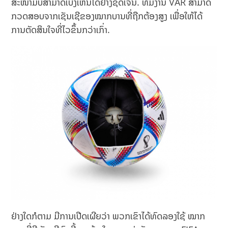
ສະໜາມບໍ່ສາມາດເບິ່ງເຫັນໄດ້ຢ່າງຊັດເຈນ. ທີມງານ VAR ສາມາດ
ກວດສອບຈາກເຊັນເຊີຂອງໝາກບານທີ່ຖືກຕ້ອງສູງ ເພື່ອໃຫ້ໄດ້
ການຕັດສິນໃຈທີ່ໄວຂຶ້ນກວ່າເກົ່າ.
ຢ່າງໃດກໍຕາມ ມີການເປີດເຜີຍວ່າ ພວກເຂົາໄດ້ທົດລອງໃຊ້ ໝາກ