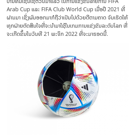
ບານທີ່ມີເຊັນເຊີຕົວນີ້ມາແລ້ວ ໃນການແຂ່ງຂັນລາຍການ FIFA
Arab Cup ແລະ FIFA Club World Cup ເມື່ອປີ 2021 ທີ່
ຜ່ານມາ ເຊິ່ງຜົນອອກມາກໍຖືວ່າເປັນໄປດ້ວຍດີຕາມຄາດ ຈົນເຮັດໃຫ້
ທຸກຝ່າຍຕັດສິນໃຈທີ່ຈະນຳມາໃຊ້ໃນເກມການແຂ່ງຂັນລະດັບໂລກ ທີ່
ຈະເກີດຂຶ້ນໃນວັນທີ 21 ພະຈິກ 2022 ທີ່ຈະມາຮອດນີ້.