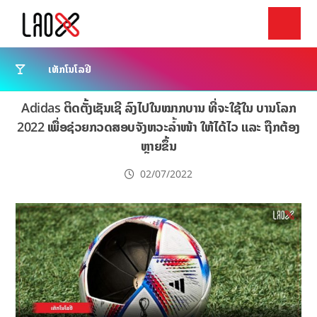
ເທັກໂນໂລຢີ
Adidas ຕິດຕັ້ງເຊັນເຊີ ລົງໄປໃນໝາກບານ ທີ່ຈະໃຊ້ໃນ ບານໂລກ
2022 ເພື່ອຊ່ວຍກວດສອບຈັງຫວະລໍ້າໜ້າ ໃຫ້ໄດ້ໄວ ແລະ ຖືກຕ້ອງ
ຫຼາຍຂຶ້ນ
02/07/2022