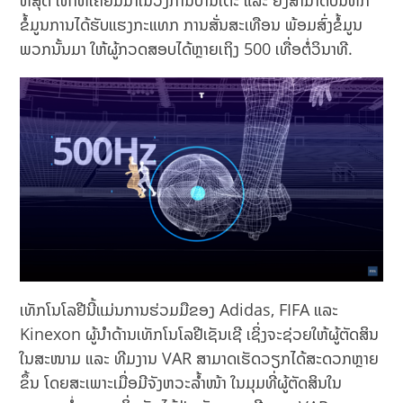
ທີ່ສຸດ ເທົ່າທີ່ເຄີຍມີມາໃນວົງການບານເຕະ ແລະ ຍັງສາມາດບັນທຶກ
ຂໍ້ມູນການໄດ້ຮັບແຮງກະແທກ ການສັ່ນສະເທືອນ ພ້ອມສົ່ງຂໍ້ມູນ
ພວກນັ້ນມາ ໃຫ້ຜູ້ກວດສອບໄດ້ຫຼາຍເຖິງ 500 ເທື່ອຕໍ່ວິນາທີ.
ເທັກໂນໂລຢີນີ້ແມ່ນການຮ່ວມມືຂອງ Adidas, FIFA ແລະ
Kinexon ຜູ້ນໍາດ້ານເທັກໂນໂລຢີເຊັນເຊີ ເຊິ່ງຈະຊ່ວຍໃຫ້ຜູ້ຕັດສິນ
ໃນສະໜາມ ແລະ ທີມງານ VAR ສາມາດເຮັດວຽກໄດ້ສະດວກຫຼາຍ
ຂຶ້ນ ໂດຍສະເພາະເມື່ອມີຈັງຫວະລໍ້າໜ້າ ໃນມຸມທີ່ຜູ້ຕັດສິນໃນ