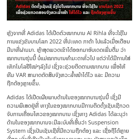
ຫຼັງຈາກທີ່ Adidas ໄດ້ເປີດຕົວໝາກບານ Al Rihla ທີ່ຈະໃຊ້ໃນ
ການແຂ່ງຂັນບານໂລກ 2022 ທີ່ປະເທດ ກາຕ້າ ໄປແລ້ວເມື່ອເດືອນ
ມີນາທີ່ຜ່ານມາ. ຫຼ້າສຸດພວດເຂົາໄດ້ອອກມາອັບເດດເພີ່ມຕື່ມ ວ່າ
ໝາກບານຮຸ່ນນີ້ ບໍ່ແມ່ໝາກບານທຳມະດາທົ່ວໄປ ແຕ່ວ່າໄດ້ມີການໃສ່
ເທັກໂນໂລຢີໃໝ່ໆລົງໄປ ເຊິ່ງຈະຊ່ວຍຕິດຕາມໝາກບານ ເພື່ອໃຫ້
ທີມ VAR ສາມາດຕັດສິນຈັງຫວະລໍ້າໜ້າໄດ້ໄວ ແລະ ມີຄວາມ
ຖືກຕ້ອງຫຼາຍຂຶ້ນ.
Adidas ໄດ້ເປີດເຜີຍພາບດ້ານໃນຂອງໝາກບານຮຸ່ນນີ້ ເຊິ່ງມີ
ຄວາມພິເສດຢູ່ທີ່ ທາງໃນຂອງໝາກບານມີການຕິດຕັ້ງເຊັນເຊີກວດ
ຈັບການເຄື່ອນໄຫວຂອງໝາກບານ ເຊິ່ງທາງ Adidas ໄດ້ລະບຸວ່າ
ດ້ານໃນຂອງໝາກບານຈະມີລະບົບທີ່ເອີ້ນວ່າ Suspension
System ເຊິ່ງເປັນເຊັນເຊີທີ່ມີຄວາມຖືກຕ້ອງ ແລະ ເຊື່ອຖືໄດ້ຫຼາຍ