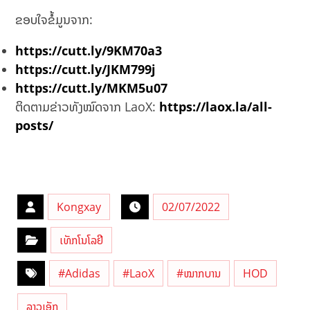
ຂອບໃຈຂໍ້ມູນຈາກ:
https://cutt.ly/9KM70a3
https://cutt.ly/JKM799j
https://cutt.ly/MKM5u07
ຕິດຕາມຂ່າວທັງໝົດຈາກ LaoX:
https://laox.la/all-
posts/
Kongxay
02/07/2022
ເທັກໂນໂລຢີ
#Adidas
#LaoX
#ໝາກບານ
HOD
ລາວເອັກ