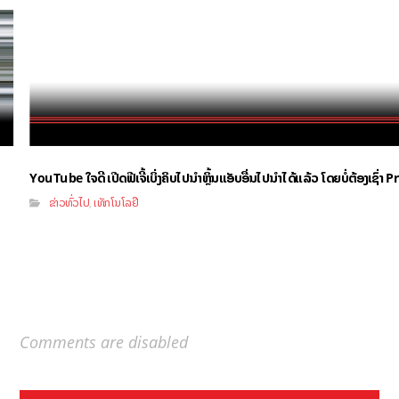
YouTube ໃຈດີ ເປີດຟີເຈີ້ເບິ່ງຄິບໄປນຳຫຼິ້ນແອັບອື່ນໄປນຳໄດ້ແລ້ວ ໂດຍບໍ່ຕ້ອງເຊົ່
ຂ່າວທົ່ວໄປ
ເທັກໂນໂລຢີ
,
Comments are disabled