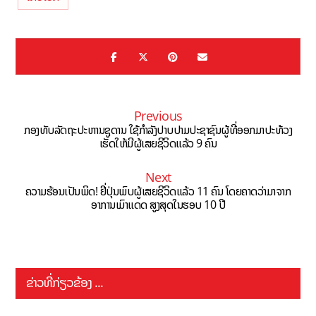
Previous
ກອງທັບລັດຖະປະຫານຊູດານ ໃຊ້ກຳລັງປາບປາມປະຊາຊົນຜູ້ທີ່ອອກມາປະທ້ວງ
ເຮັດໃຫ້ມີຜູ້ເສຍຊີວິດແລ້ວ 9 ຄົນ
Next
ຄວາມຮ້ອນເປັນພິດ! ຢີ່ປຸ່ນພົບຜູ້ເສຍຊີວິດແລ້ວ 11 ຄົນ ໂດຍຄາດວ່າມາຈາກ
ອາການເມົາແດດ ສູງສຸດໃນຮອບ 10 ປີ
ຂ່າວທີ່ກ່ຽວຂ້ອງ ...