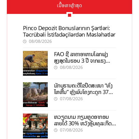
ເນື້ອຫາຫຼ້າສຸດ
Pinco Depozit Bonuslarının Şərtləri:
Təcrübəli İstifadəçilərdən Məsləhətlər
08/08/2026
FAO ຊີ້ ລາຄາອາຫານໂລກພຸ່ງ
ສູງສຸດໃນຮອບ 3 ປີ ຈາກແຮງ
ກົດດັນຂອງສົງຄາມ, El nino
08/08/2026
ນັກບູຮານຄະດີໄຂປິດສະໜາ “ທົ່ງ
ໄຫຫີນ” ຫຼັງພົບໂຄງກະດູກ 37
ຄົນໃນຫີນຍັກ
07/08/2026
ຫວຽດນາມ ກຽມຫຼຸດອາກອນ
ລາຍໄດ້ 30% ຫວັງອູ້ມທຸລະກິດ
ຂະໜາດນ້ອຍ ແລະ ຈຸນລະ
07/08/2026
ວິສາຫະກິດ