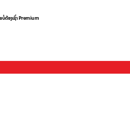
ດຍບໍ່ຕ້ອງເຊົ່າ Premium