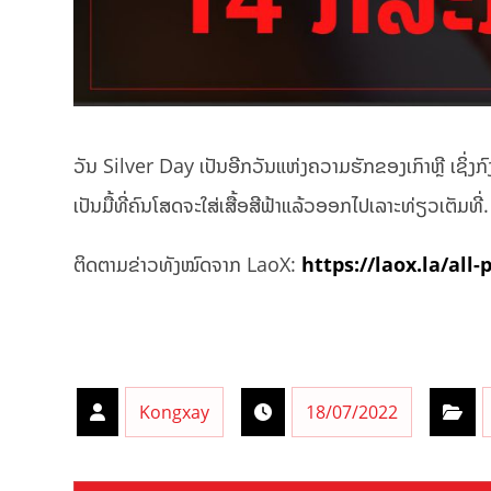
ວັນ Silver Day ເປັນອີກວັນແຫ່ງຄວາມຮັກຂອງເກົາຫຼີ ເຊິ່ງກ
ເປັນມື້ທີ່ຄົນໂສດຈະໃສ່ເສື້ອສີຟ້າແລ້ວອອກໄປເລາະທ່ຽວເຕັມທີ່.
ຕິດຕາມຂ່າວທັງໝົດຈາກ LaoX:
https://laox.la/all-
Kongxay
18/07/2022