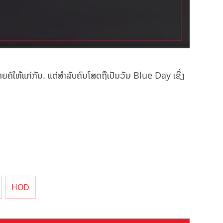
ຍຄໍໃຫ້ແກ່ກັນ. ແຕ່ສຳລັບຄົນໂສດຖືເປັນວັນ Blue Day ເຊິ່ງ
HOD