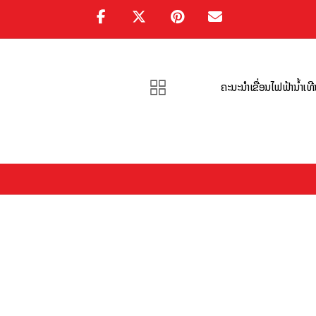
ຄະນະນຳເຂື່ອນໄຟຟ້ານ້ຳເທີນ 