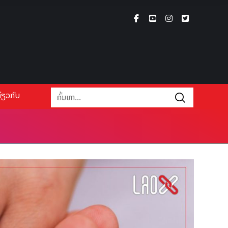
່ຽວກັບ