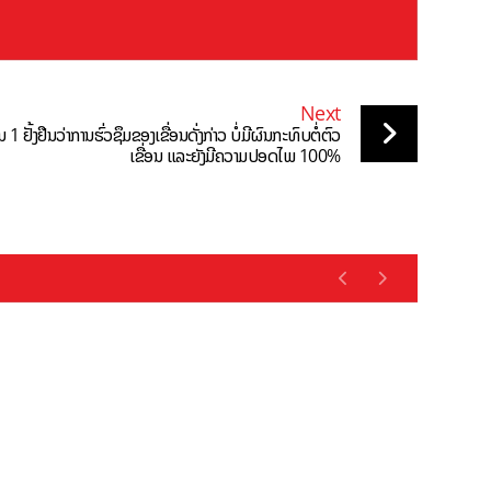
Next
1 ຢັ້ງຢືນວ່າການຮົ່ວຊຶມຂອງເຂື່ອນດັ່ງກ່າວ ບໍ່ມີຜົນກະທົບຕໍ່ຕົວ
ເຂື່ອນ ແລະຍັງມີຄວາມປອດໄພ 100%