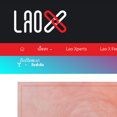
ເນື້ອຫາ
Lao Xperts
Lao X F
ຕິດຕໍ່ໂຄສະນາ
ວັນສຳຄັນ