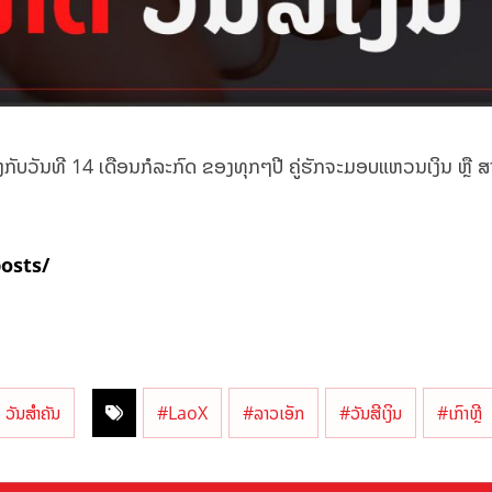
ົງກັບວັນທີ 14 ເດືອນກໍລະກົດ ຂອງທຸກໆປີ ຄູ່ຮັກຈະມອບແຫວນເງິນ ຫຼື ສາ
posts/
ວັນສຳຄັນ
#LaoX
#ລາວເອັກ
#ວັນສີເງິນ
#ເກົາຫຼີ