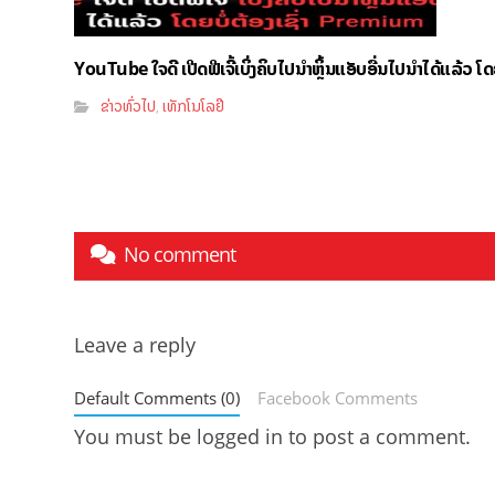
YouTube ໃຈດີ ເປີດຟີເຈີ້ເບິ່ງຄິບໄປນຳຫຼິ້ນແອັບອື່ນໄປນຳໄດ້ແລ້ວ ໂ
ຂ່າວທົ່ວໄປ
ເທັກໂນໂລຢີ
,
No comment
Leave a reply
Default Comments (0)
Facebook Comments
You must be
logged in
to post a comment.