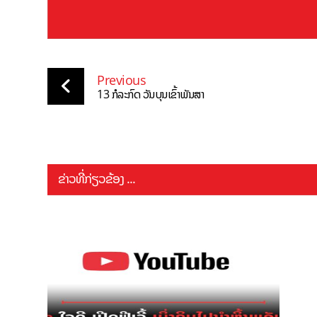
Previous
13 ກໍລະກົດ ວັນບຸນເຂົ້າພັນສາ
ຂ່າວທີ່ກ່ຽວຂ້ອງ ...