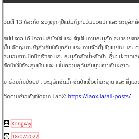
ວັນທີ 13 ກໍລະກົດ ຂອງທຸກໆປີແມ່ນກົງກັບວັນປ່ອຍປາ ແລະ ອະນຸລັກສັດ
ສປປ ລາວ ໄດ້ມີຄວາມເອົາໃຈໃສ່ ແລະ ສົ່ງເສີມການອະນຸລັກ ຂະຫຍາຍສາ
ນັ້ນ ລັດຖະບານຍັງສົ່ງເສີມໃຫ້ບຸກຄົນ ແລະ ການຈັດຕັ້ງທັງພາຍໃນ ແລະ 
ຂະບວນການປົກປັກຮັກສາ ແລະ ອະນຸລັກສັດນ້ຳ-ສັດປ່າ ເຊັ່ນ: ປະກາດເຂດ
ສັດປ່າທີ່ໃຫ້ຈະສູນພັນ ແລະ ເພີ່ມຄວາມອຸດົມສົມບູນທາງທຳມະຊາດ.
ມາຮ່ວມກັນປ່ອຍປາ, ອະນຸລັກສັດນ້ຳ-ສັດປ່າເພື່ອທຳມະຊາດ ແລະ ສິ່ງ
ຕິດຕາມຂ່າວທັງໝົດຈາກ LaoX:
https://laox.la/all-posts/
Kongxay
18/07/2022