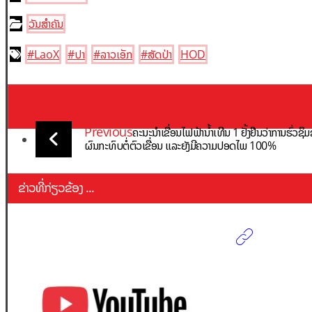
ວັນສຳຄັນ
#LaoX
#ປາ
#ລາວເອັກ
#ສັດປ່າ
HOD
Previous
ຄະນະນຳເຂື່ອນໄຟຟ້ານ້ຳເທີນ 1 ຢັ້ງຢືນວ່າການຮົ່ວຊຶມຂອ
ຜົນກະທົບຕໍ່ຕົວເຂື່ອນ ແລະຍັງມີຄວາມປອດໄພ 100%
ຂ່າວທີ່ກ່ຽວຂ້ອງ ...