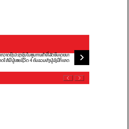
ືນກວາດຍິງປະຊາຊົນໃນສູນການຄ້າທີ່ລັດອິນເດຍນາ
ໃຫ້ມີຜູ້ເສຍຊິວິດ 4 ຄົນລວມທັງຜູ້ລົງມືກໍ່ເຫດ