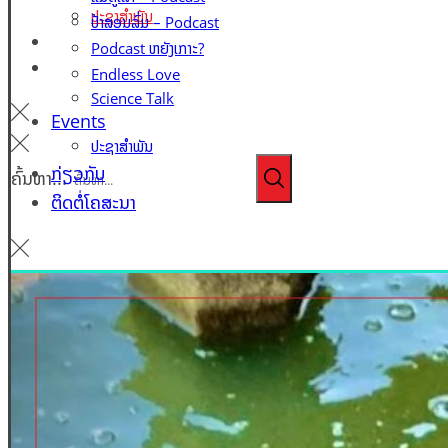
ປະຊາສຳພັນ
ປ້າສອນລົ່ມ – Podcast
ກ່ຽວກັບ
Podcast ຫຍັງເກາະ?
ຕິດຕໍ່ໂຄສະນາ
Endless Love
Science Talk
Events
ປະຊາສຳພັນ
ກ່ຽວກັບ
ຄົ້ນຫາ...
ຕິດຕໍ່ໂຄສະນາ
Home
ວັນສຳຄັນ