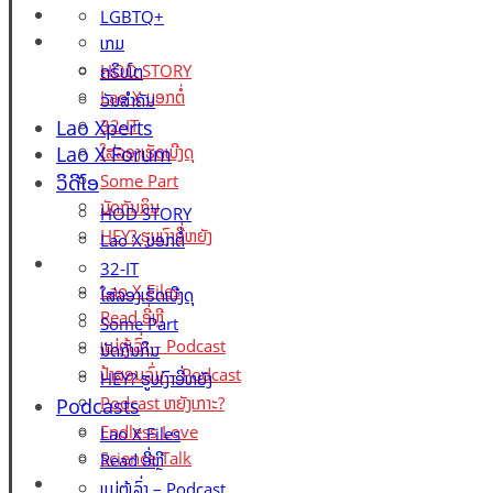
Lao X Forum
LGBTQ+
ວິດີໂອ
ເກມ
HOD STORY
ຄຣິບໂຕ
Lao X ບອກຕໍ່
ວັນສຳຄັນ
Lao Xperts
32-IT
Lao X Forum
ໃສ່ລອງເຮັດເບີງດຸ
ວິດີໂອ
Some Part
ນັດກັນກິນ
HOD STORY
HEY? ຮູບເງົາອີ່ຫຍັງ
Lao X ບອກຕໍ່
Podcasts
32-IT
Lao X Files
ໃສ່ລອງເຮັດເບີງດຸ
Read ອີ່ຫຼີ
Some Part
ແມ່ຕູ້ເລົ່າ – Podcast
ນັດກັນກິນ
ປ້າສອນລົ່ມ – Podcast
HEY? ຮູບເງົາອີ່ຫຍັງ
Podcast ຫຍັງເກາະ?
Podcasts
Endless Love
Lao X Files
Science Talk
Read ອີ່ຫຼີ
Events
ແມ່ຕູ້ເລົ່າ – Podcast