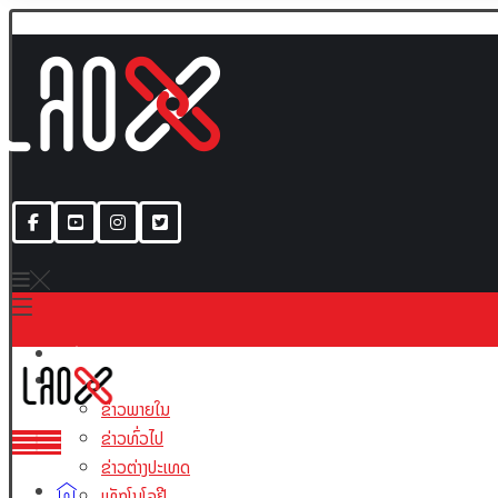
ເນື້ອຫາ
ຂ່າວພາຍໃນ
ຂ່າວທົ່ວໄປ
ຂ່າວຕ່າງປະເທດ
ເທັກໂນໂລຢີ