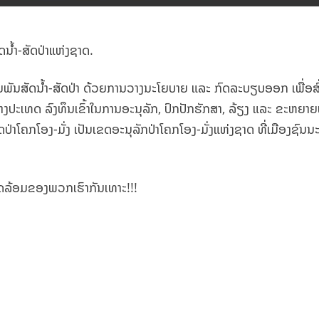
ນ້ຳ-ສັດປ່າແຫ່ງຊາດ.
ຍພັນສັດນ້ຳ-ສັດປ່າ ດ້ວຍການວາງນະໂຍບາຍ ແລະ ກົດລະບຽບອອກ ເພື່ອສົ່
ຕ່າງປະເທດ ລົງທຶນເຂົ້າໃນການອະນຸລັກ, ປົກປັກຮັກສາ, ລ້ຽງ ແລະ ຂະຫຍາຍ
ປ່າໂຄກໂອງ-ມັ່ງ ເປັນເຂດອະນຸລັກປ່າໂຄກໂອງ-ມັ່ງແຫ່ງຊາດ ທີ່ເມືອງຊົ
ແວດລ້ອມຂອງພວກເຮົາກັນເທາະ!!!