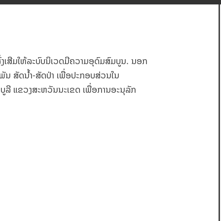
ງເສີມໃຫ້ລະບົບນິເວດມີຄວາມອຸດົມສົມບູນ. ນອກ
ພັນ ສັດນ້ຳ-ສັດປ່າ ເພື່ອປະກອບສ່ວນໃນ
ນນະບູລີ ແຂວງສະຫວັນນະເຂດ ເພື່ອການອະນຸລັກ