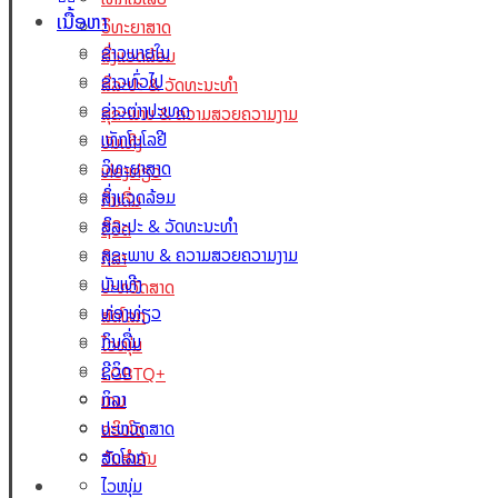
ເນື້ອຫາ
ວິທະຍາສາດ
ຂ່າວພາຍໃນ
ສິ່ງແວດລ້ອມ
ຂ່າວທົ່ວໄປ
ສິລະປະ & ວັດທະນະທຳ
ຂ່າວຕ່າງປະເທດ
ສຸຂະພາບ & ຄວາມສວຍຄວາມງາມ
ເທັກໂນໂລຢີ
ບັນເທີງ
ວິທະຍາສາດ
ທ່ອງທ່ຽວ
ສິ່ງແວດລ້ອມ
ກິນດື່ມ
ສິລະປະ & ວັດທະນະທຳ
ຊີວິດ
ສຸຂະພາບ & ຄວາມສວຍຄວາມງາມ
ກິລາ
ບັນເທີງ
ປະຫວັດສາດ
ທ່ອງທ່ຽວ
ສັດໂລກ
ກິນດື່ມ
ໄວໜຸ່ມ
ຊີວິດ
LGBTQ+
ກິລາ
ເກມ
ປະຫວັດສາດ
ຄຣິບໂຕ
ສັດໂລກ
ວັນສຳຄັນ
Lao Xperts
ໄວໜຸ່ມ