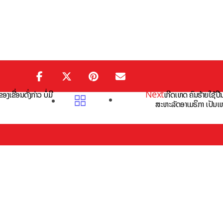
Next
ງເຂື່ອນດັ່ງກ່າວ ບໍ່ມີ
ເກີດເຫດ ຄົນຮ້າຍໃຊ້ປ
ສະຫະລັດອາເມຣິກາ ເປັນເຫດ