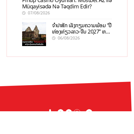
Pinup Casino Oyunları: Mostbet AZ ilə
Müqayisədə Nə Təqdim Edir?
07/08/2026
ຈຳປາສັກ ເລັ່ງກຽມຄວາມພ້ອມ “ປີ
ທ່ອງທ່ຽວລາວ-ຈີນ 2027” ຫວັງ
ກະຕຸ້ນເສດຖະກິດທ້ອງຖິ່ນ
06/08/2026