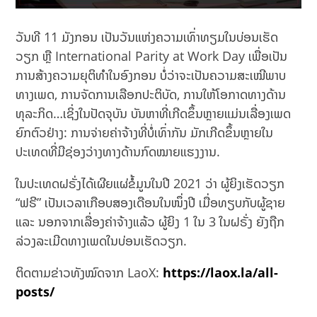
ວັນທີ 11 ມັງກອນ ເປັນວັນແຫ່ງຄວາມເທົ່າທຽມໃນບ່ອນເຮັດ
ວຽກ ຫຼື International Parity at Work Day ເພື່ອເປັນ
ການສ້າງຄວາມຍຸຕິທຳໃນອົງກອນ ບໍ່ວ່າຈະເປັນຄວາມສະເໝີພາບ
ທາງເພດ, ການຈັດການເລືອກປະຕິບັດ, ການໃຫ້ໂອກາດທາງດ້ານ
ທຸລະກິດ…ເຊິ່ງໃນປັດຈຸບັນ ບັນຫາທີ່ເກີດຂຶ້ນຫຼາຍແມ່ນເລື່ອງເພດ
ຍົກຕົວຢ່າງ: ການຈ່າຍຄ່າຈ້າງທີ່ບໍ່ເທົ່າກັນ ມັກເກີດຂຶ້ນຫຼາຍໃນ
ປະເທດທີ່ມີຊ່ອງວ່າງທາງດ້ານກົດໝາຍແຮງງານ.
ໃນປະເທດຝຣັ່ງໄດ້ເຜີຍແຜ່ຂໍ້ມູນໃນປີ 2021 ວ່າ ຜູ້ຍິງເຮັດວຽກ
“ຟຣີ” ເປັນເວລາເກືອບສອງເດືອນໃນໜຶ່ງປີ ເມື່ອທຽບກັບຜູ້ຊາຍ
ແລະ
ນອກຈາກເລື່ອງຄ່າຈ້າງແລ້ວ ຜູ້ຍິງ 1 ໃນ 3 ໃນຝຣັ່ງ ຍັງຖືກ
ລ່ວງລະເມີດທາງເພດໃນບ່ອນເຮັດວຽກ.
ຕິດຕາມຂ່າວທັງໝົດຈາກ LaoX:
https://laox.la/all-
posts/