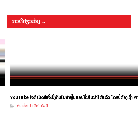
ຂ່າວທີ່ກ່ຽວຂ້ອງ ...
YouTube ໃຈດີ ເປີດຟີເຈີ້ເບິ່ງຄິບໄປນຳຫຼິ້ນແອັບອື່ນໄປນຳໄດ້ແລ້ວ ໂດຍບໍ່ຕ້ອງເຊົ່
ຂ່າວທົ່ວໄປ
ເທັກໂນໂລຢີ
,