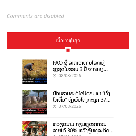
Comments are disabled
ເນື້ອຫາຫຼ້າສຸດ
FAO ຊີ້ ລາຄາອາຫານໂລກພຸ່ງ
ສູງສຸດໃນຮອບ 3 ປີ ຈາກແຮງ
ກົດດັນຂອງສົງຄາມ, El nino
08/08/2026
ນັກບູຮານຄະດີໄຂປິດສະໜາ “ທົ່ງ
ໄຫຫີນ” ຫຼັງພົບໂຄງກະດູກ 37
ຄົນໃນຫີນຍັກ
07/08/2026
ຫວຽດນາມ ກຽມຫຼຸດອາກອນ
ລາຍໄດ້ 30% ຫວັງອູ້ມທຸລະກິດ