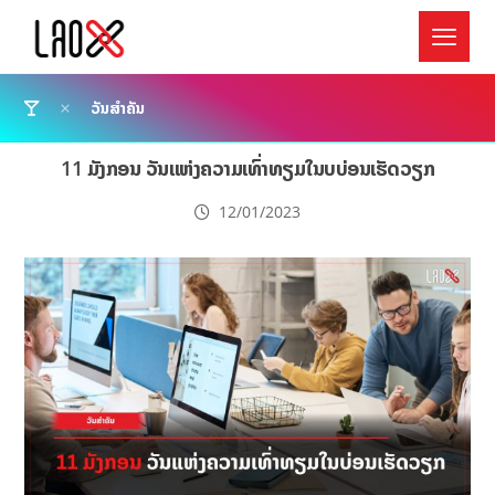
ວັນສຳຄັນ
11 ມັງກອນ ວັນແຫ່ງຄວາມເທົ່າທຽມໃນບບ່ອນເຮັດວຽກ
12/01/2023