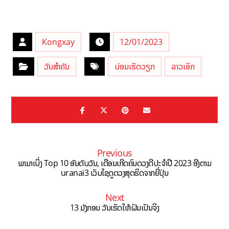
Kongxay
12/01/2023
ວັນສຳຄັນ
ບ່ອນເຮັດວຽກ
ລາວເອັກ
Previous
ພາມາເບິ່ງ Top 10 ອັນດັບວັນ, ເດືອນເກີດຄົນດວງດີປະຈຳປີ 2023 ອີງຕາມ
uranai3 ເວັບໄຊດູດວງສຸດຮິດຈາກຍີ່ປຸ່ນ
Next
13 ມັງກອນ ວັນເຮັດໃຫ້ຝັນເປັນຈິງ