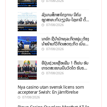
ຂະໜາດນ້ອຍ ແລະ ຈຸນລະ
07/08/2026
ວິສາຫະກິດ
ລົງນາມສຶກສາໂຄງການ ນິຄົມ
ອຸດສາຫະກຳວຽງຈັນ-ໄຊທານີ ຕັ້ງ
ເປົ້າດຶງທຶນ 150 ລ້ານໂດລາ, ສ້າງ
07/08/2026
ວຽກ 5.000 ຕຳແໜ່ງ
ນາຍົກ ຊີ້ນຳນັກທຸລະກິດໜຸ່ມ ຕ້ອງ
ນຳໜ້າແກ້ວິກິດເສດຖະກິດ ເນັ້ນດຶງ
ທຶນສາກົນ, ຫັນສູ່ດິຈິຕອນ
07/08/2026
ຍີ່ປຸ່ນຊ່ວຍເຫຼືອເພີ່ມ 1 ຕື້ເຢນ ອັບ
ເກຣດສະໜາມບິນວັດໄຕ ຮັບຮອງ
ການເຕີບໂຕ
07/08/2026
Nya casino utan svensk licens som
accepterar Swish: En jämförelse
07/08/2026