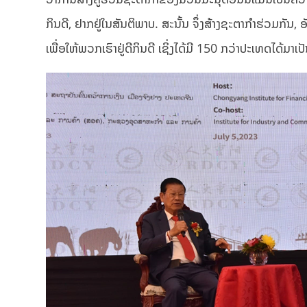
ກິນດີ, ຢາກຢູ່ໃນສັນຕິພາບ. ສະນັ້ນ ຈຶ່ງສ້າງຊະຕາກຳຮ່ວມກັນ,
ເພື່ອໃຫ້ພວກເຮົາຢູ່ດີກິນດີ ເຊິ່ງໄດ້ມີ 150 ກວ່າປະເທດໄດ້ມາ