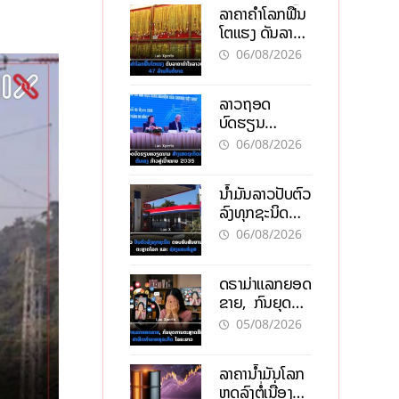
ລາຄາຄຳໂລກຟື້ນ
ໂຕແຮງ ດັນລາຄາ
ຄຳໃນລາວທະລຸ
06/08/2026
47 ລ້ານກີບຕໍ່
ບາດ
ລາວຖອດ
ບົດຮຽນ
ຫວຽດນາມ ສ້າງ
06/08/2026
ເສດຖະກິດເປັນ
ເຈົ້າຕົນເອງ ກ້າວສູ່
ນໍ້າມັນລາວປັບຕົວ
ເປົ້າໝາຍ 2035
ລົງທຸກຊະນິດ
ຕອບຮັບສັນຍານ
06/08/2026
ບວກຈາກຕະຫຼາດ
ໂລກ ແລະ ຊ່ອງ
ດຣາມ່າແລກຍອດ
ແຄບຮໍມູສ
ຂາຍ, ກົນຍຸດ
ການຕະຫຼາດສີ
05/08/2026
ເທົາ ຢາພິດ
ທຳລາຍທຸລະກິດ
ລາຄານ້ຳມັນໂລກ
ໄລຍະຍາວ
ຫຼຸດລົງຕໍ່ເນື່ອງ