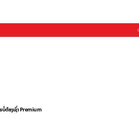
ດຍບໍ່ຕ້ອງເຊົ່າ Premium