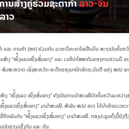
 ແລະ ການຄ້າ (ອຄ) ຮ່ວມກັບ ມະຫາວິທະຍາໄລເຢີນມິນ ສະຖາບັນຄົ້ນຄວ້
ານສ້າງ “ໜຶ່ຶງແລວໜຶ່ງເສັ້ນທາງ” ແລະ ເວທີປາໄສສາກົນຂອງການຮ່ວມມື ລາວ
່ານ ສົມສະຫວາດ ເລັ່ງສະຫວັດ ອະດີດຮອງນາຍົກລັດຖະມົນຕີ ແຫ່ງ ສປປ ລາ
ນສ້າງ “ໜຶ່ຶງແລວ ໜຶ່ງເສັ້ນທາງ” ທັງເປັນການນຳສະເໜີບົດຄົ້ນຄວ້າລະຫວ່າ
“ໜຶ່ຶງແລວໜຶ່ງເສັ້ນທາງ” ມາ​ນຳ​ສະ​ເໜີ, ສຳລັບ ສປປ ລາວ ໄດ້ນຳເອົາແນວຄ
ດພັນກັບ “ໜຶ່ຶງແລວໜຶ່ງເສັ້ນທາງ” ມານຳສະເໜີ. ກອງປະຊຸມຄັ້ງນີ້ຍັງຖື
ນບົດຮຽນເຊິ່ງກັນ ແລະ ກັນ.