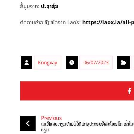
ຂໍ້ມູນຈາກ:
ປະຊາຊົນ
ຕິດຕາມຂ່າວທັງໝົດຈາກ LaoX:
https://laox.la/all-
Kongxay
06/07/2023
Previous
ເນເທີແລນ ກຽມຫ້າມບໍ່ໃຫ້ເອົາອຸປະກອນອີເລັກໂທຣນິກ ເຂົ້າໃນ
ຮຽນ