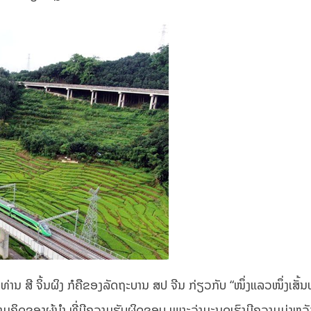
່ານ ສີ ຈິ້ນຜິງ ກໍຄືຂອງລັດຖະບານ ສປ ຈີນ ກ່ຽວກັບ “ໜຶ່ງແລວໜຶ່ງເສັ້ນທ
ຄິດຂອງຜູ້ນຳ ທີ່ມີຄວາມຮັບຜິດຊອບ ເພາະວ່າມະນຸດເຮົາມີຄວາມມຸ່ງຫວັງ