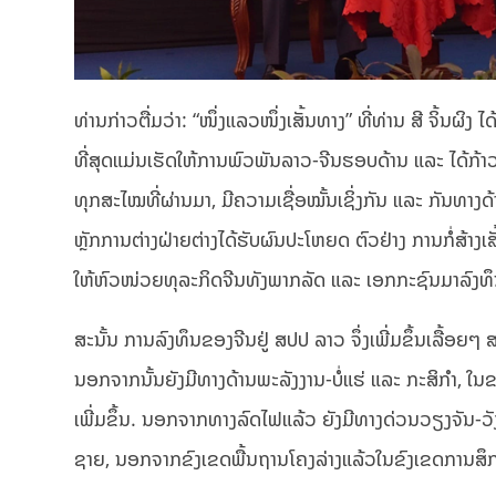
ທ່ານກ່າວຕື່ມວ່າ: “ໜຶ່ງແລວໜຶ່ງເສັ້ນທາງ” ທີ່ທ່ານ ສີ ຈິ້ນຜິງ
ທີ່ສຸດແມ່ນເຮັດໃຫ້ການພົວພັນລາວ-ຈີນຮອບດ້ານ ແລະ ໄດ້ກ້າວໄ
ທຸກສະໄໝທີ່ຜ່ານມາ, ມີຄວາມເຊື່ອໝັ້ນເຊິ່ງ​ກັນ ແລະ ກັນທາງ
ຫຼັກການຕ່າງຝ່າຍ​ຕ່າງໄດ້ຮັບຜົນປະໂຫຍດ ຕົວຢ່າງ ການກໍ່ສ້າ
ໃຫ້ຫົວໜ່ວຍທຸລະກິດຈີນທັງພາກລັດ ແລະ ເອກກະຊົນມາລົງທຶ
ສະນັ້ນ ການລົງທຶນຂອງຈີນຢູ່ ສປປ ລາວ ຈຶ່ງເພີ່ມຂຶ້ນເລື
ນອກຈາກນັ້ນຍັງມີທາງດ້ານພະລັງງານ-ບໍ່ແຮ່ ແລະ ກະສິກຳ, 
ເພີ່ມຂຶ້ນ. ນອກຈາກທາງລົດໄຟແລ້ວ ຍັງມີທາງດ່ວນວຽງຈັນ-ວັງ
ຊາຍ, ນອກຈາກຂົງເຂດພື້ນຖານໂຄງລ່າງແລ້ວໃນຂົງເຂດການສຶກສາ