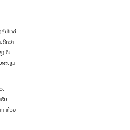
່ງອັນໃຫຍ່
ນດີກວ່າ
ສູງບົນ
ໜັບສະໜູນ
າວ.
ຍຮັບ
 ຫາ ຫ້ວຍ