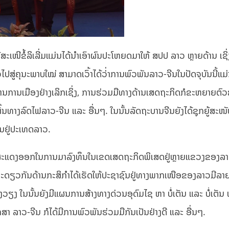
 ໄດ້ສະເໜີຂໍ້ລິເລີ່ມແມ່ນໄດ້ນຳເອົາຜົນປະໂຫຍດມາໃຫ້ ສປປ ລາວ ຫຼາຍດ້ານ ເຊິ
ປສູ່ຄຸນະພາບໃໝ່ ສາມາດເວົ້າໄດ້ວ່່າການພົວພັນລາວ-ຈີນໃນປັດຈຸບັນນີ້ແມ່
ດ້ານການເມືອງຢ່າງເລິກເຊິ່ງ, ການຮ່ວມມືທາງດ້ານເສດຖະກິດກໍຂະຫຍາຍຕົວ
ງເສັ້ນທາງລົດໄຟລາວ-ຈີນ ແລະ ອື່ນໆ. ໃນນັ້ນລັດຖະບານຈີນຍັງໄດ້ຊຸກຍູ້ສະ
ນຢູ່ປະເທດລາວ.
້ອຍໆ ສະແດງອອກໃນການມາລົງທຶນໃນເຂດເສດຖະກິດພິເສດຢູ່ຫຼາຍແຂວງຂອງລ
ໃນຂະດຽວກັນດ້ານກະສິກຳໄດ້ເຮັດໃຫ້ປະຊາຊົນຢູ່ທາງພາກເໜືອຂອງລາວມີລາ
ວຽງ ໃນນັ້ນຍັງມີແຜນການສ້າງທາງດ່ວນອຸດົມໄຊ ຫາ ບໍ່ເຕັນ ແລະ ບໍ່ເຕັນ
 ລາວ-ຈີນ ກໍໄດ້ມີການພົວພັນຮ່ວມມືກັນເປັນຢ່າງດີ ແລະ ອື່ນໆ.