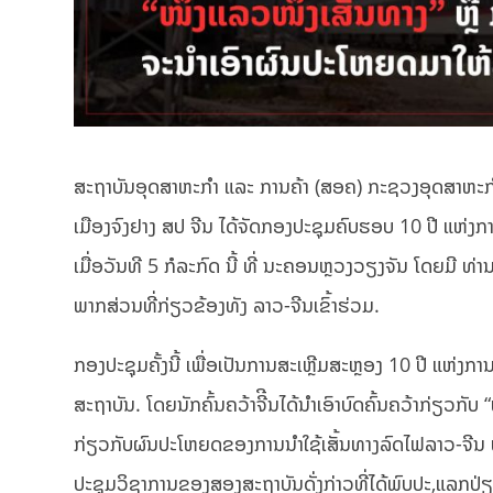
ສະຖາບັນອຸດສາຫະກຳ ແລະ ການຄ້າ (ສອຄ) ກະຊວງອຸດສາຫະກໍາ
ເມືອງຈົງຢາງ ສ​ປ ຈີນ ໄດ້ຈັດກອງປະຊຸມຄົບຮອບ 10 ປີ ແຫ່ງກ
ເມື່ອວັນທີ 5 ກໍລະກົດ ນີ້ ທີ່ ນະຄອນຫຼວງວຽງຈັນ ໂດຍມີ ທ
ພາກສ່ວນທີ່ກ່ຽວຂ້ອງທັງ ລາວ-ຈີນເຂົ້າຮ່ວມ.
ກອງປະຊຸມຄັ້ງນີ້ ເພື່ອເປັນການສະເຫຼີມສະຫຼອງ 10 ປີ ແຫ່ງກາ
ສະຖາບັນ. ໂດຍນັກຄົ້ນຄວ້າຈີີນໄດ້ນຳເອົາບົດຄົ້ນຄວ້າກ່ຽວກັບ 
ກ່ຽວກັບຜົນປະໂຫຍດຂອງການນຳໃຊ້ເສັ້ນທາງລົດໄຟລາວ-ຈີນ ທີ່ຕິ
ປະຊຸມວິຊາການຂອງສອງສະຖາບັນດັ່ງກ່າວທີ່ໄດ້ພົບປະ,ແລກປ່ຽ