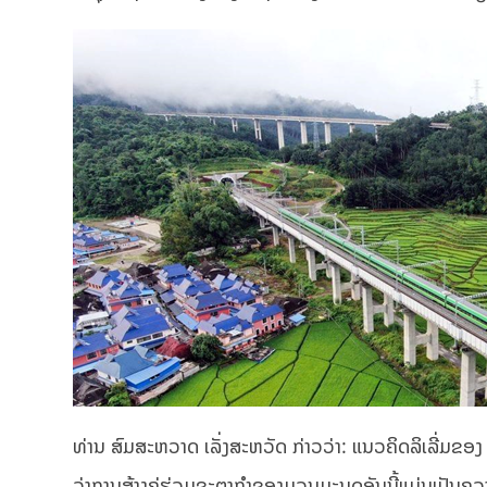
ທ່ານ ສົມສະຫວາດ ເລັ່ງສະຫວັດ ກ່າວວ່າ: ແນວຄິດລິເລີ່ມຂອງ ທ
ວ່າການສ້າງຄູ່ຮ່ວມຊະຕາກຳຂອງມວນມະນຸດອັນນີ້ແມ່ນເປັນຄວາມ