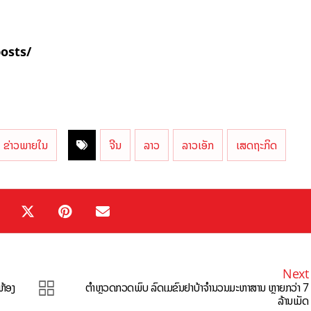
posts/
ຂ່າວພາຍໃນ
ຈີນ
ລາວ
ລາວເອັກ
ເສດຖະກິດ
Next
ຫ້ອງ
ຕຳຫຼວດກວດພົບ ລົດເມຂົນຢາບ້າຈຳນວນມະຫາສານ ຫຼາຍກວ່າ 7
ລ້ານເມັດ