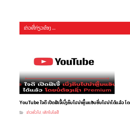
ຂ່າວທີ່ກ່ຽວຂ້ອງ ...
YouTube ໃຈດີ ເປີດຟີເຈີ້ເບິ່ງຄິບໄປນຳຫຼິ້ນແອັບອື່ນໄປນຳໄດ້ແລ້ວ ໂ
ຂ່າວທົ່ວໄປ
ເທັກໂນໂລຢີ
,