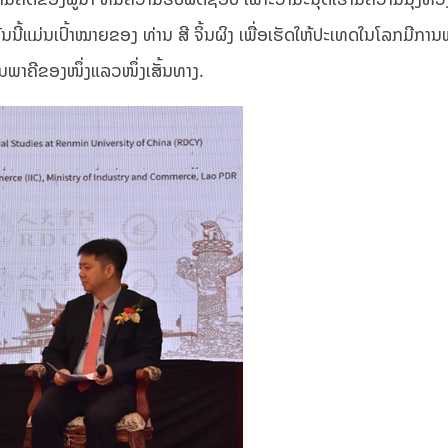
 ອັນນີ້ແມ່ນເປົ້າໝາຍຂອງ ທ່ານ ສີ ຈິ້ນຜິງ ເພື່ອເຮັດໃຫ້ປະເທດໃນໂລກມີກາ
ເປັນພາຄີຂອງໜຶ່ງແລວໜຶ່ງເສັ້ນທາງ.