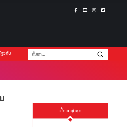
່ຽວກັບ
ົນ
ເນື້ອຫາຫຼ້າສຸດ