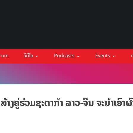
orum
ວິດີໂອ
Podcasts
Events
ກ
ນສ້າງຄູ່ຮ່ວມຊະຕາກຳ ລາວ-ຈີນ ຈະນຳເອົາຜ