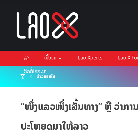
ເນື້ອຫາ
Lao Xperts
Lao X F
ຕິດຕໍ່ໂຄສະນາ
ຂ່າວພາຍໃນ
“ໜຶ່ງແລວໜຶ່ງເສັ້ນທາງ” ຫຼື ວ່າກາ
ປະໂຫຍດມາໃຫ້ລາວ