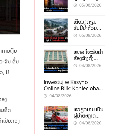
ຮັບສັນຍານບວກ
05/08/2026
ຊ່ອງແຄບຮໍມຸສ
ຈັບຕາລາຄາໃນ
ເຕືອນ! ກຽມ
ລາວ
ຮັບມືນໍ້າຖ້ວມ
ກະທັນຫັນ-ດິນ
05/08/2026
ເຈື່ອນ ຫຼັງພາຍຸ
ຝົນຍັງສືບຕໍ່ຕົກ
າການເງິນ
ທຫລ ໂຈະຮັບຄຳ
ໜັກທົ່ວປະເທດ
ຮ້ອງສ້າງຕັ້ງ
-ຈີນ ຂຶ້ນ
ສະຖາບັນການເງິນ
04/08/2026
ນອກທະນາຄານ
ວ, ມີ
ຊົ່ວຄາວ ປັບປຸງ
Inwestuj w Kasyno
ເງື່ອນໄຂໃໝ່
Online Blik: Koniec obaw,
kropka i Blik dla
04/08/2026
ງສອງ
pewności
ຫວຽດນາມ ເປັນ
ວາມຄິດ
ຜູ້ນຳຕະຫຼາດ
ວ່າເປັນກອງ
ລົດໄຟຟ້າ ໃນອາ
04/08/2026
ຊຽນ ເຄິ່ງປີ