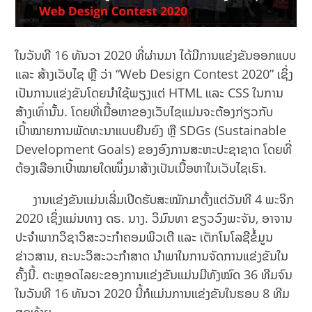
ໃນວັນທີ 16 ທັນວາ 2020 ທີ່ຜ່ານມາ ໄດ້ມີການແຂ່ງຂັນອອກແບບ
ແລະ ສ້າງເວັບໄຊ ຫຼື ວ່າ “Web Design Contest 2020” ເຊິ່ງ
ເປັນການແຂ່ງຂັນໂດຍນໍາໃຊ້ພຽງແຕ່ HTML ແລະ CSS ໃນການ
ສ້າງເທົ່ານັ້ນ. ໂດຍທີ່ເນື້ອຫາຂອງເວັບໄຊແມ່ນຈະຕ້ອງກ່ຽວກັບ
ເປົ້າໝາຍການພັດທະນາແບບຍືນຍົງ ຫຼື SDGs (Sustainable
Development Goals) ຂອງອົງການສະຫະປະຊາຊາດ ໂດຍທີ່
ຕ້ອງເລືອກເປົ້າໝາຍໃດໜຶ່ງມາສ້າງເປັນເນື້ອຫາໃນເວັບໄຊເຮົາ.
ງານແຂ່ງຂັນແມ່ນເລີ່ມເປີດຮັບສະໝັກມາຕັ້ງແຕ່ວັນທີ 4 ພະຈິກ
2020 ເຊິ່ງແມ່ນທາງ ດຣ. ນາງ. ວິມົນທາ ຂຽວວົງພະຈັນ, ອາຈານ
ປະຈໍາພາກວິຊາວິສະວະກໍາຄອມພິວເຕີ ແລະ ເຕັກໂນໂລຊີຂໍ້ມູນ
ຂ່າວສານ, ຄະນະວິສະວະກໍາສາດ ນໍາພາໃນການຈັດການແຂ່ງຂັນໃນ
ຄັ້ງນີ້. ຕະຫຼອດໄລຍະຂອງການແຂ່ງຂັນແມ່ນມີທັງໝົດ 36 ທີມຈົນ
ໃນວັນທີ 16 ທັນວາ 2020 ນີ້ກໍແມ່ນການແຂ່ງຂັນໃນຮອບ 8 ທີມ