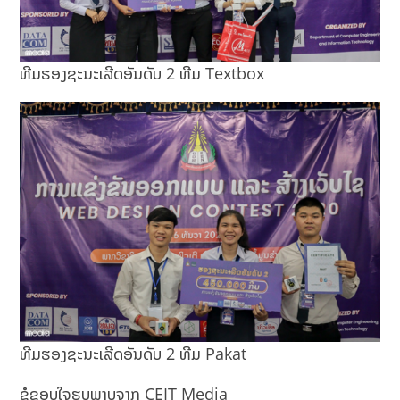
ທີມຮອງຊະນະເລີດອັນດັບ 2 ທີມ Textbox
ທີມຮອງຊະນະເລີດອັນດັບ 2 ທີມ Pakat
ຂໍຂອບໃຈຮູບພາບຈາກ CEIT Media