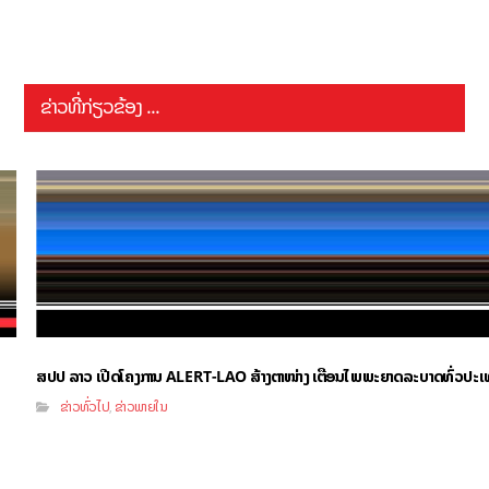
ຂ່າວທີ່ກ່ຽວຂ້ອງ ...
ສປປ ລາວ ເປີດໂຄງການ ALERT-LAO ສ້າງຕາໜ່າງ ເຕືອນໄພພະຍາດລະບາດທົ່ວປະ
ຂ່າວທົ່ວໄປ
ຂ່າວພາຍໃນ
,