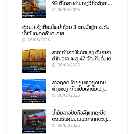
93 ຕື້ໂດລາ ທ່າມກາງວິກິດສົງຄາມ
ລາຄານໍ້າມັນແພງ
06/08/2026
ດ່ວນ! ແຈ້ງເຕືອນໄພນໍ້າຖ້ວມ 3 ສາຍນໍ້າຫຼັກ ລະດັບ
ນໍ້າໃກ້ແຕະຈຸດອັນຕະລາຍ
06/08/2026
ລາຄາຄຳໂລກຟື້ນໂຕແຮງ ດັນລາຄາ
ຄຳໃນລາວທະລຸ 47 ລ້ານກີບຕໍ່ບາດ
06/08/2026
ລາວຖອດບົດຮຽນຫວຽດນາມ
ສ້າງເສດຖະກິດເປັນເຈົ້າຕົນເອງ
ກ້າວສູ່ເປົ້າໝາຍ 2035
06/08/2026
ນໍ້າມັນລາວປັບຕົວລົງທຸກຊະນິດ
ຕອບຮັບສັນຍານບວກຈາກຕະຫຼາດ
ໂລກ ແລະ ຊ່ອງແຄບຮໍມູສ
06/08/2026