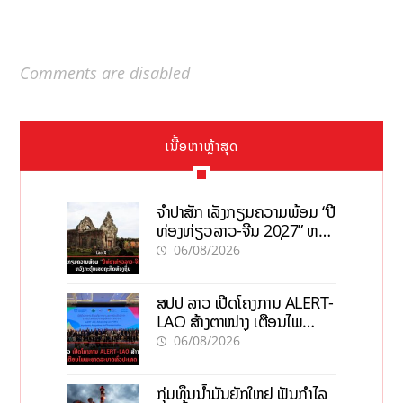
Comments are disabled
ເນື້ອຫາຫຼ້າສຸດ
ຈຳປາສັກ ເລັ່ງກຽມຄວາມພ້ອມ “ປີ
ທ່ອງທ່ຽວລາວ-ຈີນ 2027” ຫວັງ
ກະຕຸ້ນເສດຖະກິດທ້ອງຖິ່ນ
06/08/2026
ສປປ ລາວ ເປີດໂຄງການ ALERT-
LAO ສ້າງຕາໜ່າງ ເຕືອນໄພ
ພະຍາດລະບາດທົ່ວປະເທດ
06/08/2026
ກຸ່ມທຶນນ້ຳມັນຍັກໃຫຍ່ ຟັນກຳໄລ