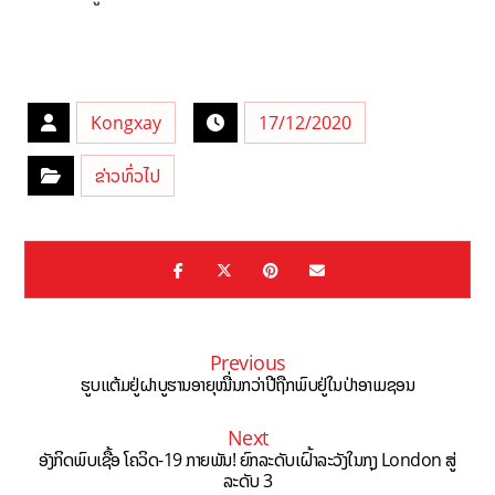
Kongxay
17/12/2020
ຂ່າວທົ່ວໄປ
Previous
ຮູບແຕ້ມຢູ່ຝາບູຮານອາຍຸໝື່ນກວ່າປີຖືກພົບຢູ່ໃນປ່າອາເມຊອນ
Next
ອັງກິດພົບເຊື້ອ ໂຄວິດ-19 ກາຍພັນ! ຍົກລະດັບເຝົ້າລະວັງໃນກຸງ London ສູ່
ລະດັບ 3