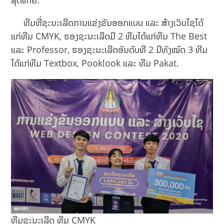
ສຸດທ້າຍ.
ທີມທີ່ຊະນະເລີດການແຂ່ງຂັນອອກແບບ ແລະ ສ້າງເວັບໄຊໄດ້
ແກ່ທີມ CMYK, ຮອງຊະນະເລີດມີ 2 ທີມໄດ້ແກ່ທີມ The Best
ແລະ Professor, ຮອງຊະນະເລີດອັນດັບທີ 2 ມີທັງໝົດ 3 ທີມ
ໄດ້ແກ່ທີມ Textbox, Pooklook ແລະ ທີມ Pakat.
ທີມຊະນະເລີດ ທີມ CMYK