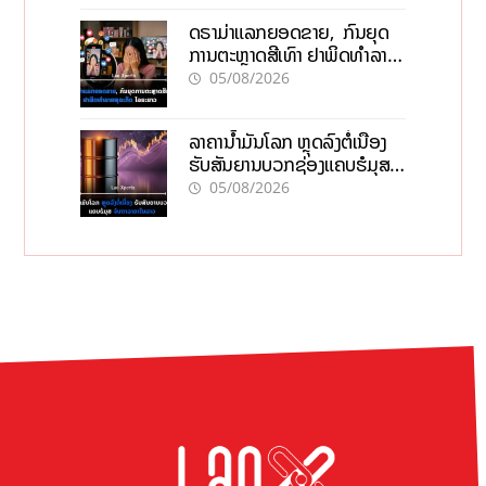
ດຣາມ່າແລກຍອດຂາຍ, ກົນຍຸດ
ການຕະຫຼາດສີເທົາ ຢາພິດທຳລາຍ
ທຸລະກິດ ໄລຍະຍາວ
05/08/2026
ລາຄານ້ຳມັນໂລກ ຫຼຸດລົງຕໍ່ເນື່ອງ
ຮັບສັນຍານບວກຊ່ອງແຄບຮໍມຸສ
ຈັບຕາລາຄາໃນລາວ
05/08/2026