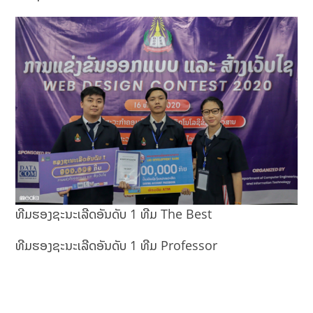
ທີມຮອງຊະນະເລີດອັນດັບ 1 ທີມ The Best
ທີມຮອງຊະນະເລີດອັນດັບ 1 ທີມ Professor