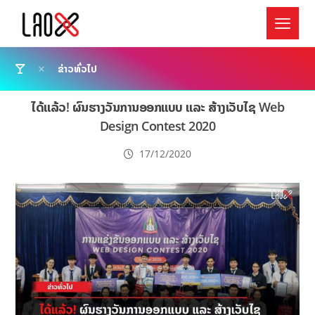
ຂ່າວທົ່ວໄປ
ໄດ້ແລ້ວ! ຜົນຮາງວັນການອອກແບບ ແລະ ສ້າງເວັບໄຊ Web
Design Contest 2020
17/12/2020