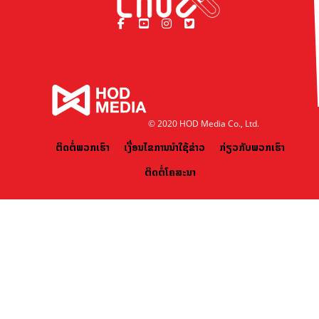
© 2020 HOD Media Co., Ltd.
ຕິດຕໍ່ພວກເຮົາ
ເງື່ອນໄຂການນຳໃຊ້ຂ່າວ
ກ່ຽວກັບພວກເຮົາ
ຕິດຕໍ່ໂຄສະນາ