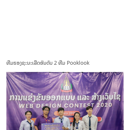
ທີມຮອງຊະນະເລີດອັນດັບ 2 ທີມ Pooklook