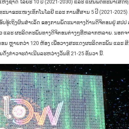
ຫ່ງຊາດ ໄລຍະ 10 ປີ (2021-2030) ແລະ ແຜນພັດທະນາເສດຖະ
ດທະນາຂະແໜງເທັກໂນໂລຢີ ແລະ ການສື່ສານ 5 ປີ (2021-2025)
ຮັບຮູ້ເຖິງຜົນສໍາເລັດ ຂອງການພັດະນາທາງດ້ານດິຈິຕອນຢູ່ ສປປ
 ແລະ ຜະລິດຕະພັນທາງດິຈິຕອນຕ່າງໆທີ່ຫລາກຫລາຍ. ນອກຈາກນ
ອນ ຫຼາຍກວ່າ 120 ຫ້ອງ ເພື່ອວາງສະແດງຜະລິດຕະພັນ ແລະ ສ
ານດັ່ງກ່າວຈະດຳເນີນລະຫວ່າງວັນທີ 21-25 ທັນວາ ນີ້.