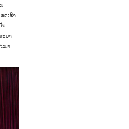
ໂນ
ເທດເຮົາ
ັ້ນ
ດທະນາ
ງສະພາ