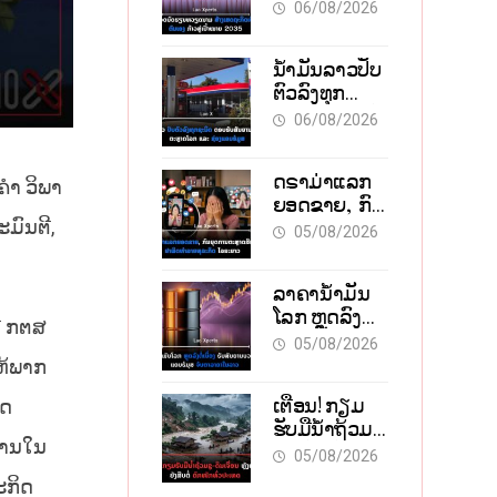
ຫວຽດນາມ
06/08/2026
ສ້າງ
ເສດຖະກິດເປັນ
ນໍ້າມັນລາວປັບ
ເຈົ້າຕົນເອງ
ຕົວລົງທຸກ
ກ້າວສູ່
ຊະນິດ ຕອບຮັບ
ເປົ້າໝາຍ 2035
06/08/2026
ສັນຍານບວກ
ຈາກຕະຫຼາດ
ດຣາມ່າແລກ
ໂລກ ແລະ ຊ່ອງ
ຄຳ ວິພາ
ຍອດຂາຍ, ກົນ
ແຄບຮໍມູສ
ຍຸດການ
ມົນຕີ,
05/08/2026
ຕະຫຼາດສີເທົາ
ຢາພິດທຳລາຍ
ລາຄານ້ຳມັນ
ທຸລະກິດ ໄລຍະ
ໂລກ ຫຼຸດລົງ
ຍາວ
ີ່ ກຕສ
ຕໍ່ເນື່ອງ ຮັບ
05/08/2026
ສັນຍານບວກ
ໃຫ້ພາກ
ຊ່ອງແຄບຮໍມຸສ
ເຕືອນ! ກຽມ
າດ
ຈັບຕາລາຄາ
ຮັບມືນໍ້າຖ້ວມ
ໃນລາວ
ການໃນ
ກະທັນຫັນ-ດິນ
05/08/2026
ເຈື່ອນ ຫຼັງພາຍຸ
ະກິດ