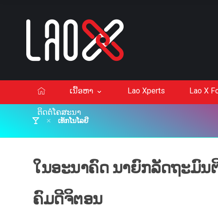
ເນື້ອຫາ
Lao Xperts
Lao X F
ຕິດຕໍ່ໂຄສະນາ
ເທັກໂນໂລຢີ
ໃນອະນາຄົດ ນາຍົກລັດຖະມົນຕີ
ຄົມດີຈິຕອນ