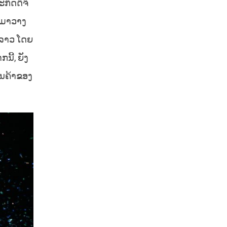
ກິດດິຈິ
 ມາວາງ
 ລາວ ໂດຍ
ີ້, ຍັງ
ິນຄ້າຂອງ