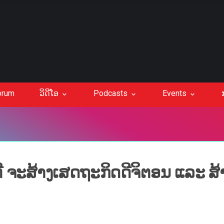
orum
ວິດີໂອ
Podcasts
Events
 ຈະສ້າງເສດຖະກິດດີຈິຕອນ ແລະ ສ້າ