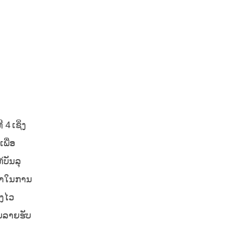
4 ເຊິ່ງ
ພື່ອ
້ບັນລຸ
ົ້າໃນການ
ອງໄວ
ບລາຍຮັບ