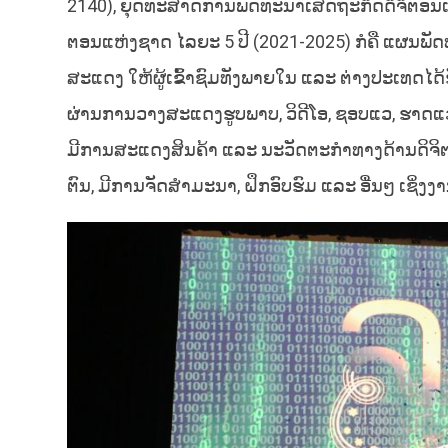
2140), ຍຸດທະສາດການພັດທະນາເສດຖະກິດດິຈິຕອນແ
ຕອນແຫ່ງຊາດ ໄລຍະ 5 ປີ (2021-2025) ກໍຄື ແຜນພັ
ສະແດງ ໃຫ້ຜູ້ເຂົ້າຊົມທັງພາຍໃນ ແລະ ຕ່າງປະເທດໄດ້
ຜ່ານການວາງສະແດງຮູບພາບ, ວິດີໂອ, ຊອບແວ, ຮາດແວ
ມີການສະແດງສິນຄ້າ ແລະ ນະວັດຕະກໍາທາງດ້ານດິຈິຕ
ຕົນ, ມີການຈັດສໍາມະນາ, ຝຶກອົບຮົມ ແລະ ອື່ນໆ ເຊິ່ງງ