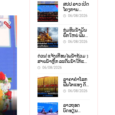
ສປປ ລາວ ເປີດ
ໂຄງການ
ALERT-LAO
06/08/2026
ສ້າງຕາໜ່າງ
ເຕືອນໄພ
ກຸ່ມທຶນນ້ຳມັນ
ພະຍາດ
ຍັກໃຫຍ່ ຟັນ
ລະບາດທົ່ວ
ກຳໄລ 93 ຕື້
ປະເທດ
06/08/2026
ໂດລາ
ທ່າມກາງວິກິດ
ດ່ວນ! ແຈ້ງເຕືອນໄພນໍ້າຖ້ວມ 3
ສົງຄາມ ລາຄາ
ສາຍນໍ້າຫຼັກ ລະດັບນໍ້າໃກ້ແຕະ
ນໍ້າມັນແພງ
ຈຸດອັນຕະລາຍ
06/08/2026
ລາຄາຄຳໂລກ
ຟື້ນໂຕແຮງ ດັນ
ລາຄາຄຳໃນ
06/08/2026
ລາວທະລຸ 47
ລ້ານກີບຕໍ່ບາດ
ລາວຖອດ
ບົດຮຽນ