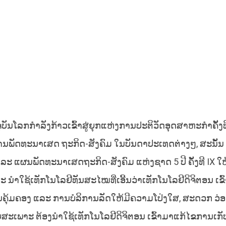
ບັນໂລກກໍາລັງກ້າວເຂົ້າສູ່ຍຸກແຫ່ງການປະຕິວັດອຸດສາຫະກໍາຄັ້ງທີ 
ການພັດທະນາເສດ ຖະກິດ-ສັງຄົມ ໃນບັນດາປະເທດຕ່າງໆ, ສະນັ້ນ ເ
ແລະ ແຜນພັດທະນາເສດຖະກິດ-ສັງຄົມ ແຫ່ງຊາດ 5 ປີ ຄັ້ງທີ IX ໃຫ
 ນໍາໃຊ້ເທັກໂນໂລຢີທັນສະໄໝທີ່ເອີ້ນວ່າເທັກໂນໂລຢີດິຈິຕອນ ເຂ
ຄຸ້ມຄອງ ແລະ ການບໍລິການລັດໃຫ້ມີຄວາມໂປ່ງໃສ, ສະດວກ ວ່
າະ ຕ້ອງນໍາໃຊ້ເທັກໂນໂລຢີດິຈິຕອນ ເຂົ້າມາແກ້ໄຂການເກັ