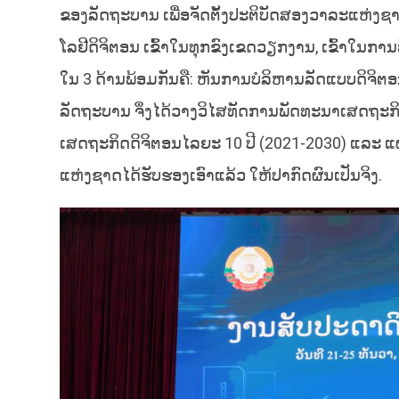
ຂອງລັດຖະບານ ເພື່ອຈັດຕັ້ງປະຕິບັດສອງວາລະແຫ່ງຊາດ 
ໂລຢີດິຈິຕອນ ເຂົ້າໃນທຸກຂົງເຂດວຽກງານ, ເຂົ້າໃນ
ໃນ 3 ດ້ານພ້ອມກັນຄື: ຫັນການບໍລິຫານລັດແບບດິຈິຕອ
ລັດຖະບານ ຈຶ່ງໄດ້ວາງວິໄສທັດການພັດທະນາເສດຖະກ
ເສດຖະກິດດິຈິຕອນໄລຍະ 10 ປີ (2021-2030) ແລະ ແ
ແຫ່ງຊາດໄດ້ຮັບຮອງເອົາແລ້ວ ໃຫ້ປາກົດຜົນເປັນຈິງ.