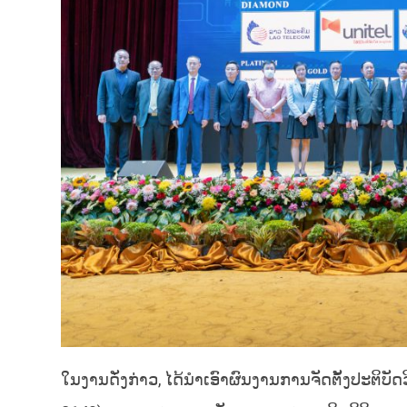
ໃນງານດັ່ງກ່າວ, ໄດ້ນໍາເອົາຜົນງານການຈັດຕັ້ງປະຕິ