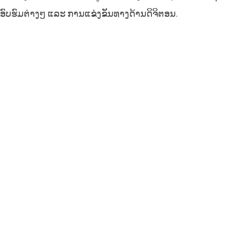
ອົບຮົມຕ່າງໆ ແລະ ການແຂ່ງຂັນທາງດ້ານດິຈິຕອນ.