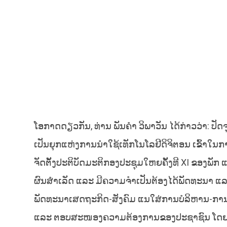
ໂອກາດດຽວກັນ, ທ່ານ ພັນຄຳ ວິພາວັນ ໄດ້ກ່າວວ່າ: ປັດຈຸ
ເປັນຍຸກແຫ່ງການນໍາໃຊ້ເທັກໂນໂລຢີດິຈິຕອນ ເຂົ້າໃນ
ຈັດຕັ້ງປະຕິບັດມະຕິກອງປະຊຸມໃຫຍຄັ້ງທີ XI ຂອງພັກ 
ຜົນສໍາເລັດ ແລະ ມີຄວາມຈໍາເປັນຕ້ອງໄດ້ພັດທະນາ ແລະ
ພັດທະນາເສດຖະກິດ-ສັງຄົມ ແນໃສ່ການບໍລິຫານ-ການ
ແລະ ຕອບສະໜອງຄວາມຕ້ອງການຂອງປະຊາຊົນ ໂດຍສະເພ