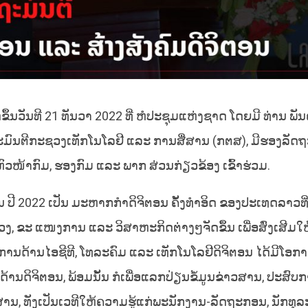
ຶ້ນວັນທີ 21 ທັນວາ 2022 ທີ່ ຫໍປະຊຸມແຫ່ງຊາດ ໂດຍມີ ທ່ານ ພັນ
ດຖະມົນຕີກະຊວງເທັກໂນໂລຢີ ແລະ ການສື່ສານ (ກຕສ), ມີຮອງລັດຖະ
 ຫົວໜ້າກົມ, ຮອງກົມ ແລະ ພາກ ສ່ວນກ່ຽວຂ້ອງ ເຂົ້າຮ່ວມ.
ຕອນ ປີ 2022 ເປັນ ມະຫາກກຳດິຈິຕອນ ຄັ້ງທໍາອິດ ຂອງປະເທດລາວທ
ຊວງ, ຂະ ແໜງການ ແລະ ວິສາຫະກິດຕ່າງໆຈັດຂຶ້ນ ເພື່ອສົ່ງເສີມ
ອບການດ້ານໄອຊີທີ, ໂທລະຄົມ ແລະ ເທັກໂນໂລຢີດິຈິຕອນ ໄດ້ມີໂອກ
ນດິຈິຕອນ, ພ້ອມນັ້ນ ກໍເພື່ອແລກປ່ຽນຂໍ້ມູນຂ່າວສານ, ປະສົບ
 ທັງເປັນເວທີໃຫ້ຄວາມຮູ້ແກ່ພະນັກງານ-ລັດຖະກອນ, ນັກທຸລ