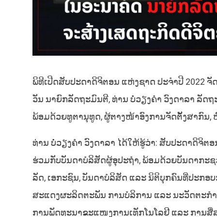
ພິທີເປີດສັບປະດາດິຈິຕອນ ແຫ່ງຊາດ ປະຈຳປີ 2022 ຈັດຂ
ວັນ ນາຍົກລັດຖະມົນຕີ, ທ່ານ ບໍ່ວຽງຄຳ ວົງດາລາ ລັ
ພ້ອມດ້ວຍທູຕານຸທູດ, ຜູ້ຕາງໜ້າອົງການຈັດຕັ້ງສາກົນ,
ທ່ານ ບໍ່ວຽງຄຳ ວົງດາລາ ໄດ້ໃຫ້ຮູ້ວ່າ: ສັບປະດາດິຈິ
ຮ່ວມກັບບັນດາບໍລິສັດຜູ້ອຸປະຖໍາ, ພ້ອມດ້ວຍບັນດາກະ
ລັດ, ເອກະຊົນ, ບັນດາບໍລິສັດ ແລະ ນິຕິບຸກຄົນທີ່ປະກ
ສະແດງຜະລິດຕະພັນ ການບໍລິການ ແລະ ນະວັດຕະກໍາດ້າ
ການພັດທະນາຂະແໜງການເທັກໂນໂລຢີ ແລະ ການສື່ສານ,