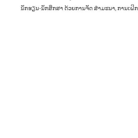
ນັກຮຽນ-ນັກສຶກສາ ດ້ວຍການຈັດ ສໍາມະນາ, ການເຝິກ