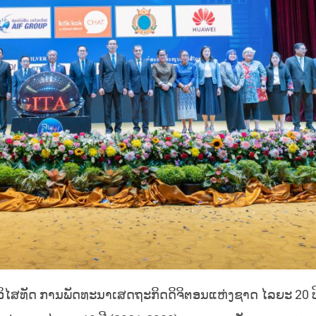
ບັດວິໄສທັດ ການພັດທະນາເສດຖະກິດດິຈິຕອນແຫ່ງຊາດ ໄລຍະ 20 ປ