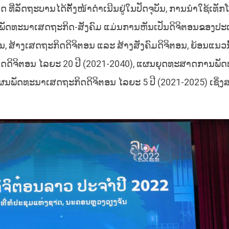
ທີ່ລັດຖະບານໄດ້ຕັ້ງໜ້າດໍາເນີນຢູ່ໃນປັດຈຸບັນ, ການນຳໃຊ້ເທັກ
ການພັດທະນາເສດຖະກິດ-ສັງຄົມ ແມ່ນການຫັນເປັນດິຈິຕອນຂອງປະ
ນ, ສ້າງເສດຖະກິດດິຈິຕອນ ແລະ ສ້າງສັງຄົມດິຈິຕອນ, ຍ້ອນແນວນ
ິດດິຈິຕອນ ໄລຍະ 20 ປີ (2021-2040), ແຜນຍຸດທະສາດການພັ
ຜນພັດທະນາເສດຖະກິດດິຈິຕອນ ໄລຍະ 5 ປີ (2021-2025) ເຊິ່