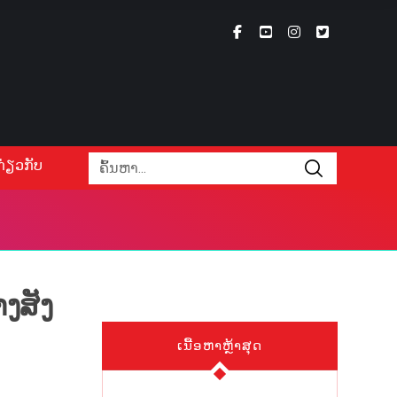
ກ່ຽວກັບ
ງສັງ
ເນື້ອຫາຫຼ້າສຸດ