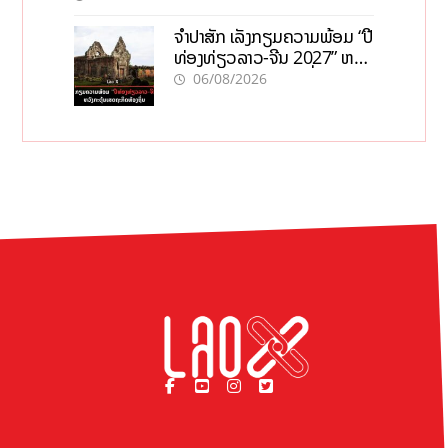
ຈຳປາສັກ ເລັ່ງກຽມຄວາມພ້ອມ “ປີ
ທ່ອງທ່ຽວລາວ-ຈີນ 2027” ຫວັງ
ກະຕຸ້ນເສດຖະກິດທ້ອງຖິ່ນ
06/08/2026