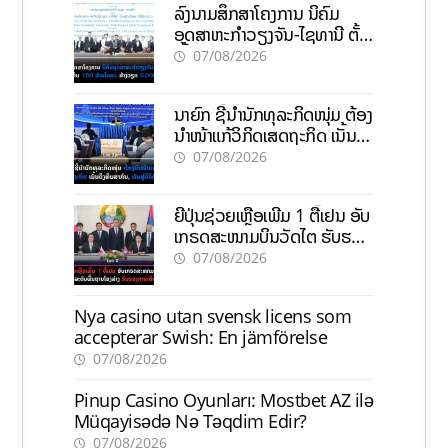
ລົງນາມສຶກສາໂຄງການ ນິຄົມ
ອຸດສາຫະກຳວຽງຈັນ-ໄຊທານີ ຕັ້ງ
ເປົ້າດຶງທຶນ 150 ລ້ານໂດລາ, ສ້າງ
07/08/2026
ວຽກ 5.000 ຕຳແໜ່ງ
ນາຍົກ ຊີ້ນຳນັກທຸລະກິດໜຸ່ມ ຕ້ອງ
ນຳໜ້າແກ້ວິກິດເສດຖະກິດ ເນັ້ນດຶງ
ທຶນສາກົນ, ຫັນສູ່ດິຈິຕອນ
07/08/2026
ຍີ່ປຸ່ນຊ່ວຍເຫຼືອເພີ່ມ 1 ຕື້ເຢນ ອັບ
ເກຣດສະໜາມບິນວັດໄຕ ຮັບຮອງ
ການເຕີບໂຕ
07/08/2026
Nya casino utan svensk licens som
accepterar Swish: En jämförelse
07/08/2026
Pinup Casino Oyunları: Mostbet AZ ilə
Müqayisədə Nə Təqdim Edir?
07/08/2026