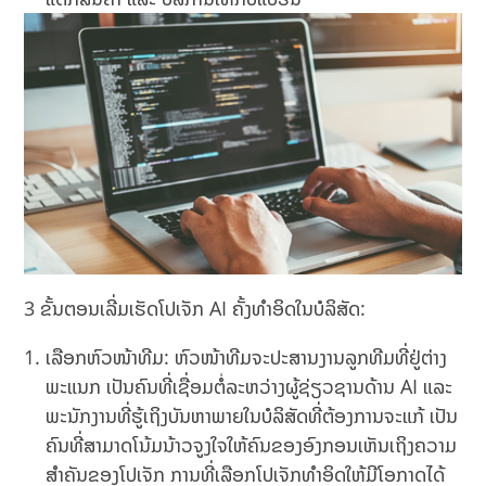
3 ຂັ້ນຕອນເລີ່ມເຮັດໂປເຈັກ AI ຄັ້ງທຳອິດໃນບໍລິສັດ:
ເລືອກຫົວໜ້າທີມ: ຫົວໜ້າທີມຈະປະສານງານລູກທີມທີ່ຢູ່ຕ່າງ
ພະແນກ ເປັນຄົນທີ່ເຊື່ອມຕໍ່ລະຫວ່າງຜູ້ຊ່ຽວຊານດ້ານ AI ແລະ
ພະນັກງານທີ່ຮູ້ເຖິງບັນຫາພາຍໃນບໍລິສັດທີ່ຕ້ອງການຈະແກ້ ເປັນ
ຄົນທີ່ສາມາດໂນ້ມນ້າວຈູງໃຈໃຫ້ຄົນຂອງອົງກອນເຫັນເຖິງຄວາມ
ສຳຄັນຂອງໂປເຈັກ ການທີ່ເລືອກໂປເຈັກທຳອິດໃຫ້ມີໂອກາດໄດ້