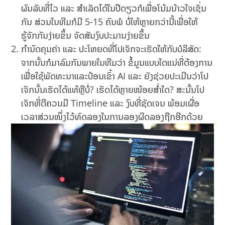
ຜົນລັບທີ່ໄວ ແລະ ສຳເລັດໄດ້ໃນປີດຽວກໍເພື່ອໂນ້ມນ້າວໃຈເຊັ່ນ
ກັນ ສ່ວນໃນທີມກໍມີ 5-15 ຄົນພໍ ບໍ່ໃຫ້ຫຼາຍກວ່ານີ້ເພື່ອໃຫ້
ຮູ້ຈັກກັນງ່າຍຂຶ້ນ ຈັດສັນງົບປະມານງ່າຍຂຶ້ນ
ກຳນົດຄຸນຄ່າ ແລະ ປະໂຫຍດທີ່ໂປເຈັກຈະເຮັດໃຫ້ກັບບໍລິສັດ:
ຈາກນັ້ນກໍມາລົມກັນພາຍໃນທີມວ່າ ຂໍ້ມູນແບບໃດແນ່ທີ່ຕ້ອງການ
ເພື່ອໃຊ້ພັດທະນາແລະປ້ອນເຂົ້າ AI ແລະ ຍັງຊ່ວຍປະເມີນວ່າໂປ
ເຈັກນັ້ນເຮັດໄດ້ແທ້ຫຼືບໍ່? ເຮັດໄດ້ຫຼາຍໜ້ອຍສຳ່ໃດ? ສະນັ້ນໂປ
ເຈັກທີ່ດີຄວນມີ Timeline ແລະ ງົບທີ່ຊັດເຈນ ພ້ອມເຜື່ອ
ເວລາສ່ວນໜຶ່ງໄວ້ທົດລອງໃນການລອງຜິດລອງຖືກອີກດ້ວຍ