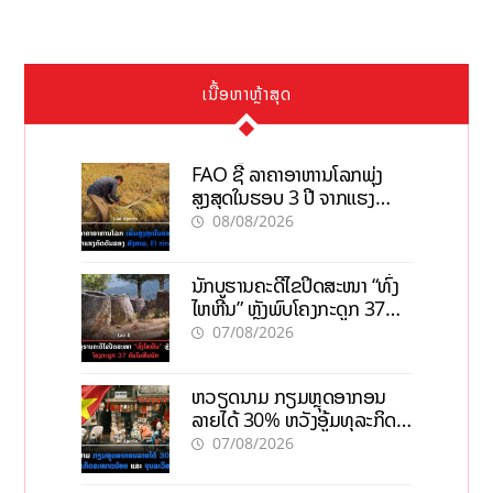
ເນື້ອຫາຫຼ້າສຸດ
FAO ຊີ້ ລາຄາອາຫານໂລກພຸ່ງ
ສູງສຸດໃນຮອບ 3 ປີ ຈາກແຮງ
ກົດດັນຂອງສົງຄາມ, El nino
08/08/2026
ນັກບູຮານຄະດີໄຂປິດສະໜາ “ທົ່ງ
ໄຫຫີນ” ຫຼັງພົບໂຄງກະດູກ 37
ຄົນໃນຫີນຍັກ
07/08/2026
ຫວຽດນາມ ກຽມຫຼຸດອາກອນ
ລາຍໄດ້ 30% ຫວັງອູ້ມທຸລະກິດ
ຂະໜາດນ້ອຍ ແລະ ຈຸນລະ
07/08/2026
ວິສາຫະກິດ