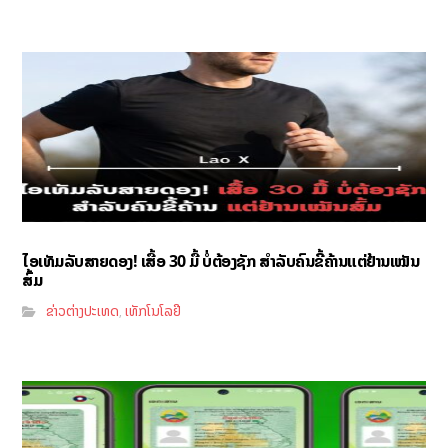
ໄອເທັມລັບສາຍດອງ! ເສື້ອ 30 ມື້ ບໍ່ຕ້ອງຊັກ ສຳລັບຄົນຂີ້ຄ້ານແຕ່ຢ້ານເໝັນ
ສົ້ມ
ຂ່າວຕ່າງປະເທດ
ເທັກໂນໂລຢີ
,