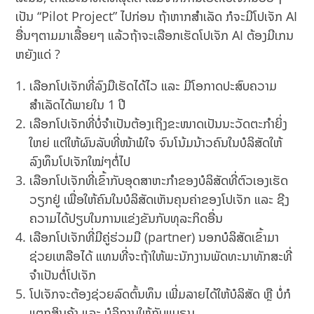
ເປັນ “Pilot Project” ໄປກ່ອນ ຖ້າຫາກສຳເລັດ ກໍຈະມີໂປເຈັກ AI
ອື່ນໆຕາມມາເລື້ອຍໆ ແລ້ວຖ້າຈະເລືອກເຮັດໂປເຈັກ AI ຕ້ອງມີເກນ
ຫຍັງແດ່ ?
ເລືອກໂປເຈັກທີ່ລົງມືເຮັດໄດ້ໄວ ແລະ ມີໂອກາດປະສົບຄວາມ
ສຳເລັດໄດ້ພາຍໃນ 1 ປີ
ເລືອກໂປເຈັກທີ່ບໍ່ຈຳເປັນຕ້ອງເຖິງຂະໜາດເປັນນະວັດຕະກຳຍິ່ງ
ໃຫຍ່ ແຕ່ໃຫ້ຜົນລັບທີ່ໜ້າພໍໃຈ ຈົນໂນ້ມນ້າວຄົນໃນບໍລິສັດໃຫ້
ລົງທຶນໂປເຈັກໃໝ່ໆຕໍ່ໄປ
ເລືອກໂປເຈັກທີ່ເຂົ້າກັບອຸດສາຫະກຳຂອງບໍລິສັດທີ່ຕົວເອງເຮັດ
ວຽກຢູ່ ເພື່ອໃຫ້ຄົນໃນບໍລິສັດເຫັນຄຸນຄ່າຂອງໂປເຈັກ ແລະ ຊີງ
ຄວາມໄດ້ປຽບໃນການແຂ່ງຂັນກັບທຸລະກິດອື່ນ
ເລືອກໂປເຈັກທີ່ມີຄູ່ຮ່ວມມື (partner) ນອກບໍລິສັດເຂົ້າມາ
ຊ່ວຍເຫລືອໄດ້ ແທນທີ່ຈະຖ້າໃຫ້ພະນັກງານພັດທະນາທັກສະທີ່
ຈຳເປັນຕໍ່ໂປເຈັກ
ໂປເຈັກຈະຕ້ອງຊ່ວຍລົດຕົ້ນທຶນ ເພີ່ມລາຍໄດ້ໃຫ້ບໍລິສັດ ຫຼື ບໍ່ກໍ
ແຕກສິນຄ້າ ແລະ ບໍລິການໃຫ້ກັບແບຣນ