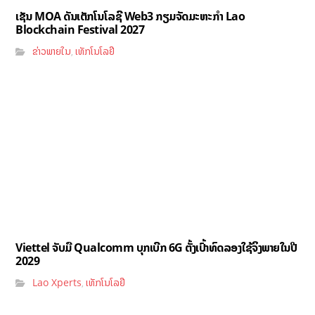
ເຊັນ MOA ດັນເຕັກໂນໂລຊີ Web3 ກຽມຈັດມະຫະກຳ Lao
Blockchain Festival 2027
ຂ່າວພາຍໃນ
ເທັກໂນໂລຢີ
,
Viettel ຈັບມື Qualcomm ບຸກເບີກ 6G ຕັ້ງເປົ້າທົດລອງໃຊ້ຈິງພາຍໃນປີ
2029
Lao Xperts
ເທັກໂນໂລຢີ
,