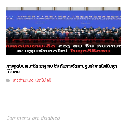
ການທູດປັນຍາປະດິດ ຂອງ ສປ ຈີນ ກັບການຈັດລະບຽບອຳນາດໃໝ່ໃນຍຸກ
ດິຈິຕອນ
ຂ່າວຕ່າງປະເທດ
ເທັກໂນໂລຢີ
,
Comments are disabled