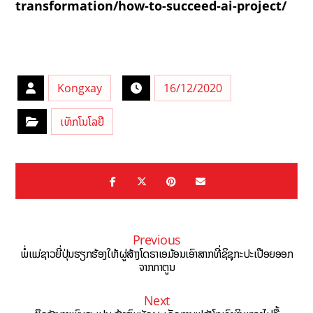
transformation/how-to-succeed-ai-project/
Kongxay
16/12/2020
ເທັກໂນໂລຢີ
Previous
ພໍ່ແມ່ຊາວຍີ່ປຸ່ນຮຽກຮ້ອງໃຫ້ຜູ່ສ້າງໂດຣາເອມ້ອນເອົາສາກທີ່ຊິຊຸກະປະເປືອຍອອກ
ຈາກກາຕູນ
Next