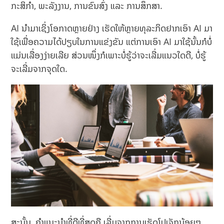
ກະສິກຳ, ພະລັງງານ, ການຂົນສົ່ງ ແລະ ການສຶກສາ.
AI ນຳມາເຊິ່ງໂອກາດຫຼາຍຢ່າງ ເຮັດໃຫ້ຫຼາຍທຸລະກິດຢາກເອົາ AI ມາ
ໃຊ້ເພື່ອຄວາມໄດ້ປຽບໃນການແຂ່ງຂັນ ແຕ່ການເອົາ AI ມາໃຊ້ນັ້ນກໍບໍ່
ແມ່ນເລື່ອງງ່າຍເລີຍ ສ່ວນໜຶ່ງກໍເພາະບໍ່ຮູ້ວ່າຈະເລີ່ມແນວໃດດີ, ບໍ່ຮູ້
ຈະເລີ່ມຈາກຈຸດໃດ.
ສະນັ້ນ, ຄຳແນະນຳທີ່ດີທີ່ສຸດຄື ເລີ່ມຈາກການເຮັດໂປເຈັກນ້ອຍໆ