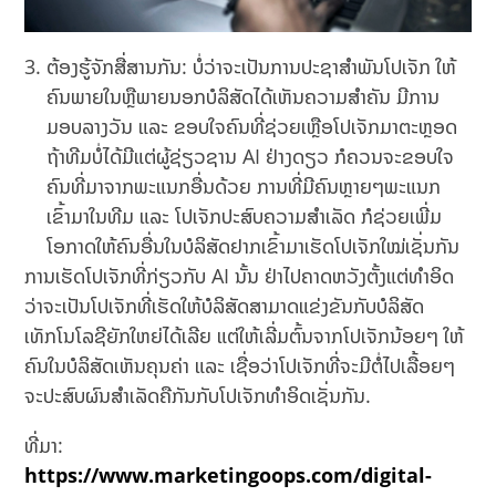
ຕ້ອງຮູ້ຈັກສື່ສານກັນ: ບໍ່ວ່າຈະເປັນການປະຊາສຳພັນໂປເຈັກ ໃຫ້
ຄົນພາຍໃນຫຼືພາຍນອກບໍລິສັດໄດ້ເຫັນຄວາມສຳຄັນ ມີການ
ມອບລາງວັນ ແລະ ຂອບໃຈຄົນທີ່ຊ່ວຍເຫຼືອໂປເຈັກມາຕະຫຼອດ
ຖ້າທີມບໍ່ໄດ້ມີແຕ່ຜູ້ຊ່ຽວຊານ AI ຢ່າງດຽວ ກໍຄວນຈະຂອບໃຈ
ຄົນທີ່ມາຈາກພະແນກອື່ນດ້ວຍ ການທີ່ມີຄົນຫຼາຍໆພະແນກ
ເຂົ້າມາໃນທີມ ແລະ ໂປເຈັກປະສົບຄວາມສຳເລັດ ກໍຊ່ວຍເພີ່ມ
ໂອກາດໃຫ້ຄົນອື່ນໃນບໍລິສັດຢາກເຂົ້າມາເຮັດໂປເຈັກໃໝ່ເຊັ່ນກັນ
ການເຮັດໂປເຈັກທີ່ກ່ຽວກັບ AI ນັ້ນ ຢ່າໄປຄາດຫວັງຕັ້ງແຕ່ທຳອິດ
ວ່າຈະເປັນໂປເຈັກທີ່ເຮັດໃຫ້ບໍລິສັດສາມາດແຂ່ງຂັນກັບບໍລິສັດ
ເທັກໂນໂລຊີຍັກໃຫຍ່ໄດ້ເລີຍ ແຕ່ໃຫ້ເລີ່ມຕົ້ນຈາກໂປເຈັກນ້ອຍໆ ໃຫ້
ຄົນໃນບໍລິສັດເຫັນຄຸນຄ່າ ແລະ ເຊື່ອວ່າໂປເຈັກທີ່ຈະມີຕໍ່ໄປເລື້ອຍໆ
ຈະປະສົບຜົນສຳເລັດຄືກັນກັບໂປເຈັກທຳອິດເຊັ່ນກັນ.
ທີ່ມາ:
https://www.marketingoops.com/digital-