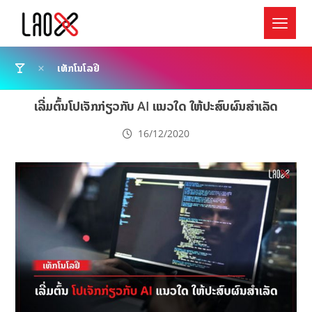
ເທັກໂນໂລຢີ
ເລີ່ມຕົ້ນໂປເຈັກກ່ຽວກັບ AI ແນວໃດ ໃຫ້ປະສົບຜົນສຳເລັດ
16/12/2020