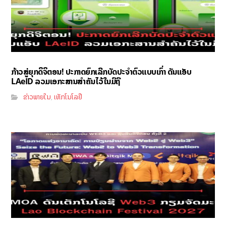
ກ້າວສູ່ຍຸກດິຈິຕອນ! ປະກາດຍົກເລີກບັດປະຈຳຕົວແບບເກົ່າ ດັນແອັບ
LAeID ລວມເອກະສານສຳຄັນໄວ້ໃນມືຖື
ຂ່າວພາຍໃນ
ເທັກໂນໂລຢີ
,