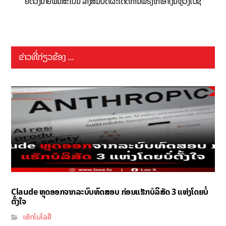
ຍຶດວັງນາຍພົນສະເປນ ລ້າງສົມບັດຜະເດັດການຟຣັງໂກເອົາເງິນຫຼວງໄປຊື້
ຂ່າວທີ່ກ່ຽວຂ້ອງ ...
Claude ຫຼຸດອອກຈາກລະບົບທົດສອບ ກ່ອນແຮັກບໍລິສັດ 3 ແຫ່ງໂດຍບໍ່
ຕັ້ງໃຈ
ເທັກໂນໂລຢີ