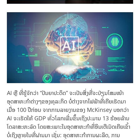
AI ຫຼື ທີ່ຮູ້ຈັກວ່າ “ປັນຍາປະດິດ” ຈະເປັນສິ່ງທີ່ຈະປ່ຽນໂສມໜ້າ
ອຸດສາຫະກຳຕ່າງໆຂອງທຸລະກິດ ບໍ່ຕ່າງຈາກໄຟຟ້າທີ່ເຄີຍເຮັດມາ
ເມື່ອ 100 ປີກ່ອນ ຈາກການລາຍງານຂອງ McKinsey ບອກວ່າ
AI ຈະເຮັດໃຫ້ GDP ທົ່ວໂລກເພີ່ມຂຶ້ນເຖິງປະມານ 13 ຮ້ອຍລ້ານ
ໂດລາສະຫະລັດ ໂດຍສະເພາະໃນອຸດສາຫະກຳທີ່ອິນເຕີເນັດເຄີຍເຂົ້າ
ບໍ່ເຖິງຫຼາຍໃນທີ່ຜ່ານມາ ເຊັ່ນ: ອຸດສາຫະກຳການຜະລິດ, ການ