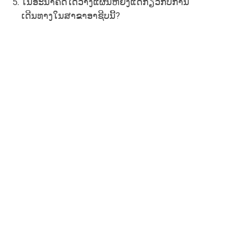
ໃນອະນາຄົດໄດ້ວາງແຜນຫຍັງແດ່ກ່ຽວກັບການ
ເດີນທາງໃນສາຂາອາຊີບນີ້?