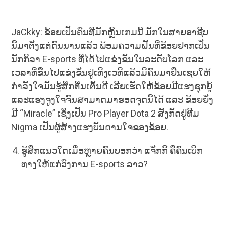
JaCkky: ຂ້ອຍເປັນຄົນທີ່ມັກຫຼິ້ນເກມນີ້ ມັກໃນສາຍອາຊີບ
ນີ້ມາຕັ້ງແຕ່ດົນນານແລ້ວ ພ້ອມຄວາມຝັນທີ່ຂ້ອຍຢາກເປັນ
ນັກກິລາ E-sports ທີ່ໄດ້ໄປແຂ່ງຂັນໃນລະດັບໂລກ ແລະ
ເວລາທີ່ຂຶ້ນໄປແຂ່ງຂັນຢູ່ເທິງເວທີແລ້ວມີຄົນມາຢືນເຊຍໃຫ້
ກໍາລັງໃຈມັນຮູ້ສຶກຕື່ນເຕັ້ນດີ ເລີຍເຮັດໃຫ້ຂ້ອຍມີແຮງຊຸກຍູ້
ແລະແຮງຈູງໃຈຈົນສາມາດມາຮອດຈຸດນີ້ໄດ້ ແລະ ຂ້ອຍຍັງ
ມີ “Miracle” ເຊິ່ງເປັນ Pro Player Dota 2 ສັງກັດຢູ່ທີມ
Nigma ເປັນຜູ້ສ້າງແຮງບັນດານໃຈຂອງຂ້ອຍ.
ຮູ້ສຶກແນວໃດເມື່ອຫຼາຍຄົນບອກວ່າ ແຈັກກີ້ ຄືຄົນເບີກ
ທາງໃຫ້ແກ່ວົງການ E-sports ລາວ?