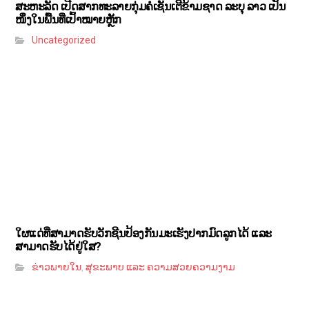
ສະຫະລັດ ເປີດສາກທະລາຍກຸ່ມຄໍເຊັນເຕີຂ້າມຊາດ ລະບຸ ລາວ ເປັນ
ໜຶ່ງໃນພື້ນທີ່ເປົ້າໝາຍຫຼັກ
Uncategorized
ໃຜແດ່ທີ່ສາມາດຮັບວັກຊີນປ້ອງກັນມະເຮັງປາກມົດລູກໄດ້ ແລະ
ສາມາດຮັບໄດ້ຢູ່ໃສ?
ຂ່າວພາຍໃນ
ສຸຂະພາບ ແລະ ຄວາມສວຍຄວາມງາມ
,