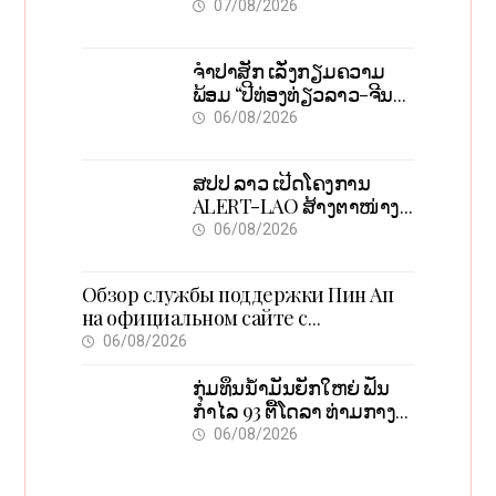
ຮັບຮອງການເຕີບໂຕ
07/08/2026
ຈຳປາສັກ ເລັ່ງກຽມຄວາມ
ພ້ອມ “ປີທ່ອງທ່ຽວລາວ-ຈີນ
2027” ຫວັງກະຕຸ້ນເສດຖະກິດ
06/08/2026
ທ້ອງຖິ່ນ
ສປປ ລາວ ເປີດໂຄງການ
ALERT-LAO ສ້າງຕາໜ່າງ
ເຕືອນໄພພະຍາດລະບາດທົ່ວ
06/08/2026
ປະເທດ
Обзор службы поддержки Пин Ап
на официальном сайте с
актуальной информацией
06/08/2026
ກຸ່ມທຶນນ້ຳມັນຍັກໃຫຍ່ ຟັນ
ກຳໄລ 93 ຕື້ໂດລາ ທ່າມກາງ
ວິກິດສົງຄາມ ລາຄານໍ້າມັນ
06/08/2026
ແພງ