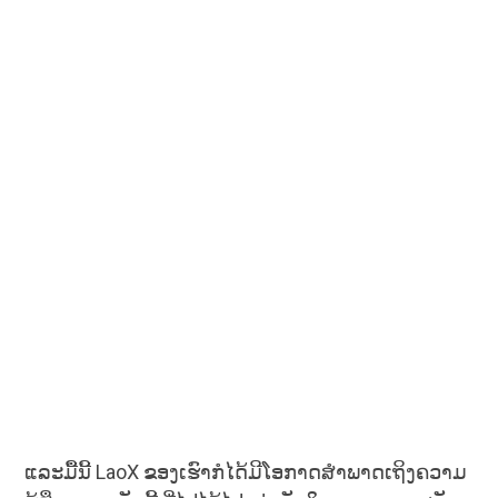
ແລະມື້ນີ້ LaoX ຂອງເຮົາກໍໄດ້ມີໂອກາດສຳພາດເຖິງຄວາມ