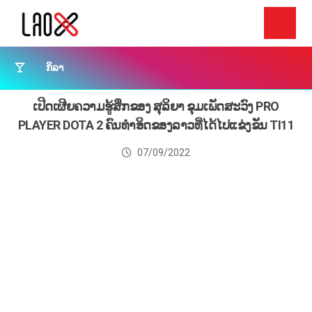
ກິລາ
ເປີດເຜີຍຄວາມຮູ້ສຶກຂອງ ສຸລິຍາ ຂຸມເພັດສະວົງ PRO
PLAYER DOTA 2 ຄົນທໍາອິດຂອງລາວທີ່ໄດ້ໄປແຂ່ງຂັນ TI11
07/09/2022