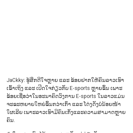
JaCkky: ຮູ້ສຶກດີໃຈຫຼາຍ ແລະ ຂ້ອຍຢາກໃຫ້ຄົນລາວເຮົາ
ເຂົ້າເຖິງ ແລະ ເປີດໃຈກ່ຽວກັບ E-sports ຫຼາຍຂຶ້ນ ເພາະ
ຂ້ອຍເຊື່ອວ່າໃນອະນາຄົດວົງການ E-sports ໃນລາວແມ່ນ
ຈະຂະຫຍາຍໃຫຍ່ຂຶ້ນກວ່າເກົ່າ ແລະ ໂດ່ງດັງບໍ່ນ້ອຍໜ້າ
ໃຜເລີຍ ເພາະລາວເຮົາມີຄົນເກັ່ງແລະຄວາມສາມາດຫຼາຍ
ຄົນ.