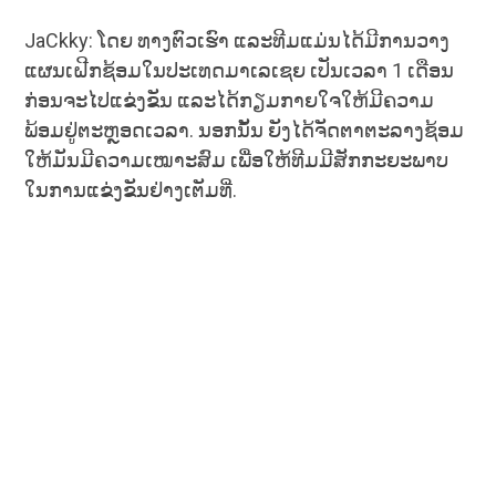
JaCkky: ໂດຍ ທາງຕົວເຮົາ ແລະທີມແມ່ນໄດ້ມີການວາງ
ແຜນເຝີກຊ້ອມໃນປະເທດມາເລເຊຍ ເປັນເວລາ 1 ເດືອນ
ກ່ອນຈະໄປແຂ່ງຂັນ ແລະໄດ້ກຽມກາຍໃຈໃຫ້ມີຄວາມ
ພ້ອມຢູ່ຕະຫຼອດເວລາ. ນອກນັ້ນ ຍັງໄດ້ຈັດຕາຕະລາງຊ້ອມ
ໃຫ້ມັນມີຄວາມເໝາະສົມ ເພື່ອໃຫ້ທີມມີສັກກະຍະພາບ
ໃນການແຂ່ງຂັນຢ່າງເຕັມທີ່.