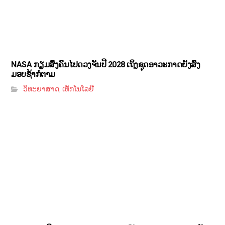
NASA ກຽມສົ່ງຄົນໄປດວງຈັນປີ 2028 ເຖິງຊຸດອາວະກາດຍັງສົ່ງ
ມອບຊ້າກໍຕາມ
ວິທະຍາສາດ
ເທັກໂນໂລຢີ
,