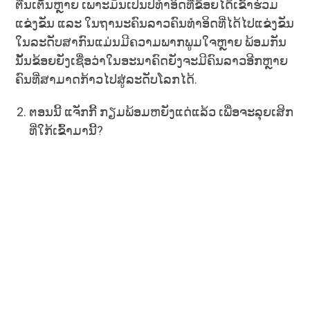
ຕື່ນເຕັ້ນຫຼາຍ ເພາະມັນເປັນປີທໍາອິດທີ່ຂ້ອຍໄດ້ເຂົ້າຮ່ວມ
ແຂ່ງຂັນ ແລະ ໃນຖານະຄົນລາວຄົນທໍາອິດທີ່ໄດ້ໄປແຂ່ງຂັນ
ໃນລະດັບສາກົນແມ່ນມີຄວາມພາກພູມໃຈຫຼາຍ ພ້ອມກັນ
ນັ້ນຂ້ອຍຍັງເຊື່ອວ່າໃນອະນາຄົດຍັງຈະມີຄົນລາວອີກຫຼາຍ
ຄົນທີ່ສາມາດກ້າວໄປສູ່ລະດັບໂລກໄດ້.
ຕອນນີ້ ແຈັກກີ້ ກຽມພ້ອມຫຍັງແດ່ແລ້ວ ເພື່ອຈະລຸຍເສິກ
ທີ່ໃກ້ເຂົ້າມານີ້?