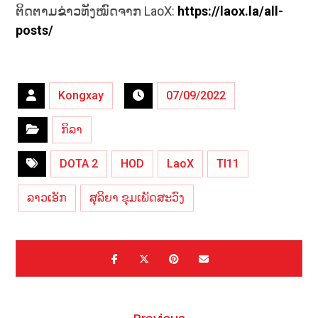
ຕິດຕາມຂ່າວທັງໝົດຈາກ LaoX:
https://laox.la/all-
posts/
Kongxay
07/09/2022
ກິລາ
DOTA 2
HOD
LaoX
TI11
ລາວເອັກ
ສຸລິຍາ ຂຸມເພັດສະວົງ