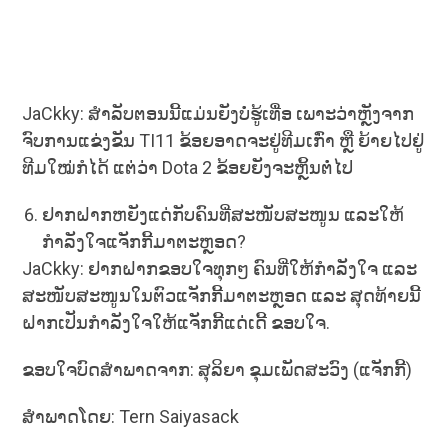
JaCkky: ສຳລັບຕອນນີ້ແມ່ນຍັງບໍ່ຮູ້ເທື່ອ ເພາະວ່າຫຼັງຈາກ
ຈົບການແຂ່ງຂັນ TI11 ຂ້ອຍອາດຈະຢູ່ທີມເກົ່າ ຫຼື ຍ້າຍໄປຢູ່
ທີມໃໝ່ກໍໄດ້ ແຕ່ວ່າ Dota 2 ຂ້ອຍຍັງຈະຫຼິ້ນຕໍ່ໄປ
ຢາກຝາກຫຍັງແດ່ກັບຄົນທີ່ສະໜັບສະໜູນ ແລະໃຫ້
ກໍາລັງໃຈແຈັກກີ້ມາຕະຫຼອດ?
JaCkky: ຢາກຝາກຂອບໃຈທຸກໆ ຄົນທີ່ໃຫ້ກໍາລັງໃຈ ແລະ
ສະໜັບສະໜູນໃນຕົວແຈັກກີ້ມາຕະຫຼອດ ແລະ ສຸດທ້າຍນີ້
ຝາກເປັນກໍາລັງໃຈໃຫ້ແຈັກກີ້ແດ່ເດີ້ ຂອບໃຈ.
ຂອບໃຈບົດສຳພາດຈາກ: ສຸລິຍາ ຂຸມເພັດສະວົງ (ແຈັກກີ້)
ສຳພາດໂດຍ: Tern Saiyasack