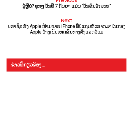
Previous
ຮູ້ຫຼືບໍ່? ທຸກໆ ວັນທີ 7 ກັນຍາ ແມ່ນ “ວັນຄົນຮັກເບຍ”
Next
ບຣາຊິລ ສັ່ງ Apple ຫ້າມຂາຍ iPhone ທີ່ບໍ່ແຖມຫົວສາກມາໃນກ່ອງ
Apple ອ້າງເປັນເຫດຜົນທາງສິ່ງແວດລ້ອມ
ຂ່າວທີ່ກ່ຽວຂ້ອງ ...