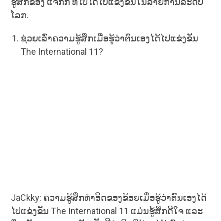
ຮູ້ສຶກຂອງ ແຈັກກີ້ ທີ່ໄປໄດ້ໄປແຂ່ງຂັນໃນລາຍການລະດັບ
ໂລກ.
ຊ່ວຍເລົ່າຄວາມຮູ້ສຶກເມື່ອຮູ້ວ່າຕົນເອງໄດ້ໄປແຂ່ງຂັນ
The International 11?
JaCkky: ຄວາມຮູ້ສຶກທໍາອິດຂອງຂ້ອຍເມື່ອຮູ້ວ່າຕົນເອງໄດ້
ໄປແຂ່ງຂັນ The International 11 ແມ່ນຮູ້ສຶກດີໃຈ ແລະ