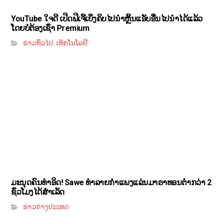
YouTube ໃຈດີ ເປີດຟີເຈີ້ເບິ່ງຄິບໄປນຳຫຼິ້ນແອັບອື່ນໄປນຳໄດ້ແລ້ວ
ໂດຍບໍ່ຕ້ອງເຊົ່າ Premium
ຂ່າວທົ່ວໄປ
ເທັກໂນໂລຢີ
,
ມະນຸດຄົນທຳອິດ! Sawe ທຳລາຍກຳແພງແລ່ນມາຣາທອນຕ່ຳກວ່າ 2
ຊົ່ວໂມງໄດ້ສຳເລັດ
ຂ່າວຕ່າງປະເທດ