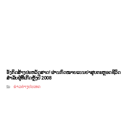
ອັງກິດສ້າງປະຫວັດສາດ! ຜ່ານກົດໝາຍແບນຢາສູບຕະຫຼອດຊີວິດ
ສຳລັບຜູ້ທີ່ເກີດຫຼັງປີ 2008
ຂ່າວຕ່າງປະເທດ