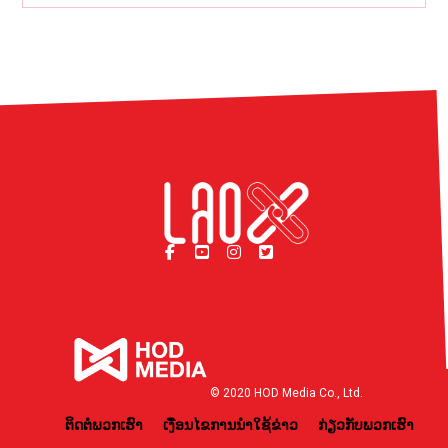
© 2020 HOD Media Co., Ltd.
ຕິດຕໍ່ພວກເຮົາ
ເງື່ອນໄຂການນຳໃຊ້ຂ່າວ
ກ່ຽວກັບພວກເຮົາ