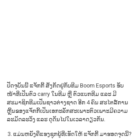
ປັດຈຸບັນນີ້ ແຈັກກີ້ ສັງກັດຢູ່ກັບທີມ Boom Esports ຮັບ
ໜ້າທີ່ເປັນຕົວ carry ໃນທີມ ຫຼື ຕົວແບກທີມ ແລະ ມີ
ສະມາຊິກທີມເປັນຊາວຕ່າງຊາດ ອີກ 4 ຄົນ ສະໄຕລ໌ການ
ຫຼີ້ນຂອງແຈັກກີ້ເປັນເອກະລັກສະເພາະຕົວເພາະມີຄວາມ
ລະມັດລະວັງ ແລະ ດຸດັນໄປໃນເວລາດຽວກັນ.
ແມ່ນຫຍັງຄືແຮງຊຸກຍູ້ທີ່ເຮັດໃຫ້ ແຈັກກີ້ ມາຮອດຈຸດນີ້?