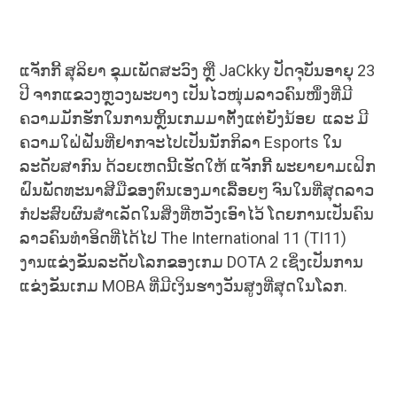
ແຈັກກີ້ ສຸລິຍາ ຂຸມເພັດສະວົງ ຫຼື JaCkky ປັດຈຸບັນອາຍຸ 23
ປີ ຈາກແຂວງຫຼວງພະບາງ ເປັນໄວໜຸ່ມລາວຄົນໜຶ່ງທີ່ມີ
ຄວາມມັກຮັກໃນການຫຼິ້ນເກມມາຕັ້ງແຕ່ຍັງນ້ອຍ ແລະ ມີ
ຄວາມໃຝ່ຝັນທີ່ຢາກຈະໄປເປັນນັກກິລາ Esports ໃນ
ລະດັບສາກົນ ດ້ວຍເຫດນີ້ເຮັດໃຫ້ ແຈັກກີ້ ພະຍາຍາມເຝິກ
ຝົນພັດທະນາສີມືຂອງຕົນເອງມາເລື້ອຍໆ ຈົນໃນທີ່ສຸດລາວ
ກໍປະສົບຜົນສຳເລັດໃນສິ່ງທີ່ຫວັງເອົາໄວ້ ໂດຍການເປັນຄົນ
ລາວຄົນທຳອິດທີ່ໄດ້ໄປ The International 11 (TI11)
ງານແຂ່ງຂັນລະດັບໂລກຂອງເກມ DOTA 2 ເຊິ່ງເປັນການ
ແຂ່ງຂັນເກມ MOBA ທີ່ມີເງິນຮາງວັນສູງທີ່ສຸດໃນໂລກ.