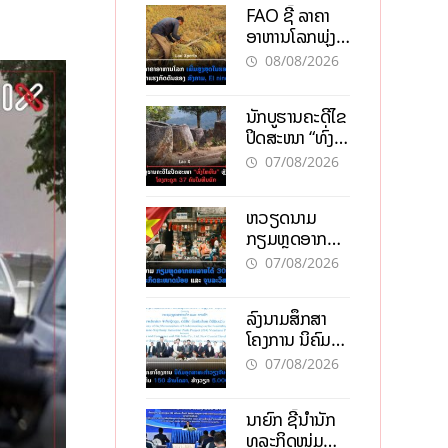
FAO ຊີ້ ລາຄາ
ອາຫານໂລກພຸ່ງ
ສູງສຸດໃນຮອບ 3
08/08/2026
ປີ ຈາກແຮງ
ກົດດັນຂອງ
ນັກບູຮານຄະດີໄຂ
ສົງຄາມ, El
ປິດສະໜາ “ທົ່ງ
nino
ໄຫຫີນ” ຫຼັງພົບ
07/08/2026
ໂຄງກະດູກ 37
ຄົນໃນຫີນຍັກ
ຫວຽດນາມ
ກຽມຫຼຸດອາກອນ
ລາຍໄດ້ 30%
07/08/2026
ຫວັງອູ້ມທຸລະກິດ
ຂະໜາດນ້ອຍ
ລົງນາມສຶກສາ
ແລະ ຈຸນລະ
ໂຄງການ ນິຄົມ
ວິສາຫະກິດ
ອຸດສາຫະກຳ
07/08/2026
ວຽງຈັນ-ໄຊທານີ
ຕັ້ງເປົ້າດຶງທຶນ
ນາຍົກ ຊີ້ນຳນັກ
150 ລ້ານໂດລາ,
ທຸລະກິດໜຸ່ມ
ສ້າງວຽກ 5.000