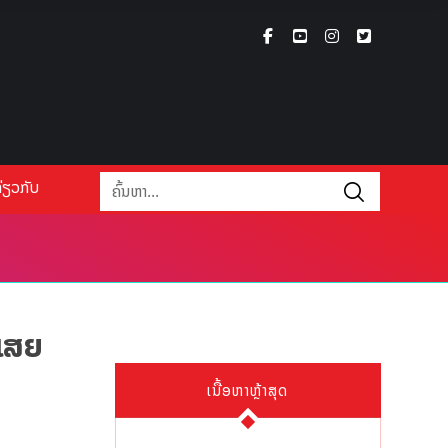
່ຽວກັບ
້ເສຍ
ເນື້ອຫາຫຼ້າສຸດ