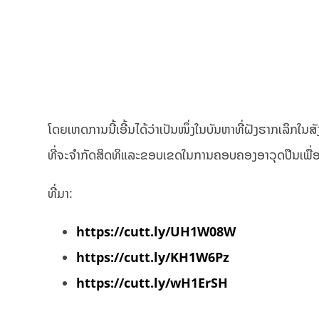
ໂດຍເຫດການນີ້ເອີ້ນໄດ້ວ່າເປັນໜຶ່ງໃນບັນຫາທີ່ຝັງຮາກເລິກ
ທີ່ຈະຈໍາກັດສິດທິແລະຂອບເຂດໃນການຄອບຄອງອາວຸດປືນເພື່ອ
ທີ່ມາ:
https://cutt.ly/UH1W08W
https://cutt.ly/KH1W6Pz
https://cutt.ly/wH1ErSH