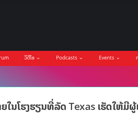
orum
ວິດີໂອ
Podcasts
Events
ກ
າຍໃນໂຮງຮຽນທີ່ລັດ Texas ເຮັດໃຫ້ມີຜູ