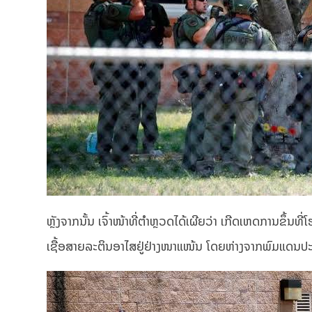
ຫຼັງຈາກນັ້ນ ເຈົ້າໜ້າທີ່ຕໍາຫຼວດໄດ້ເຜີຍວ່າ ເກີດເຫດການຂຶ້ນທ
ເຊື້ອສາຍລະຕິນອາໄສຢູ່ຢ່າງໜາແໜ້ນ ໂດຍຫ່າງຈາກພົມແດນປ