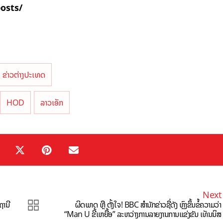
posts/
ຂ່າວຕ່າງປະເທດ
HOD
ລາວເອັກ
Next
ຖານີ
ຜິດພາດ ຫຼື ຕັ້ງໃຈ! BBC ສຳນັກຂ່າວຊື່ດັງ ຫຼົງຂຶ້ນຂໍ້ຄວາມວ່າ
“Man U ຂີ້ເຫຍື້ອ” ລະຫວ່າງການລາຍງານການແຂ່ງຂັນ ເທັນນິສ