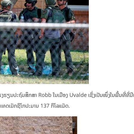
ີ່ໂຮງຮຽນປະຖົມສຶກສາ Robb ໃນເມືອງ Uvalde ເຊິ່ງເປັນໜຶ່ງໃນພື້ນທີ່ທີ່ມີ
ະເທດເມັກຊິໂກປະມານ 137 ກິໂລແມັດ.