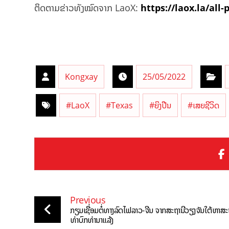
ຕິດຕາມຂ່າວທັງໝົດຈາກ LaoX:
https://laox.la/all-
Kongxay
25/05/2022
#LaoX
#Texas
#ຍິງປືນ
#ເສຍຊີວິດ
Previous
ກຽມເຊື່ອມຕໍ່ທາງລົດໄຟລາວ-ຈີນ ຈາກສະຖານີວຽງຈັນໃຕ້ຫາສະ
ທ່າບົກທ່ານາແລ້ງ