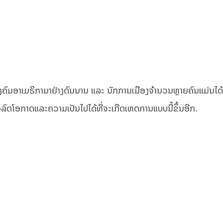
ໃນສັງຄົມອາເມຣິກາມາຢ່າງດົນນານ ແລະ ນັກການເມືອງຈຳນວນຫຼາຍຄົນແມ່ນໄ
ລົດໂອກາດແລະຄວາມເປັນໄປໄດ້ທີ່ຈະເກີດເຫດການແບບນີ້ຂຶ້ນອີກ.