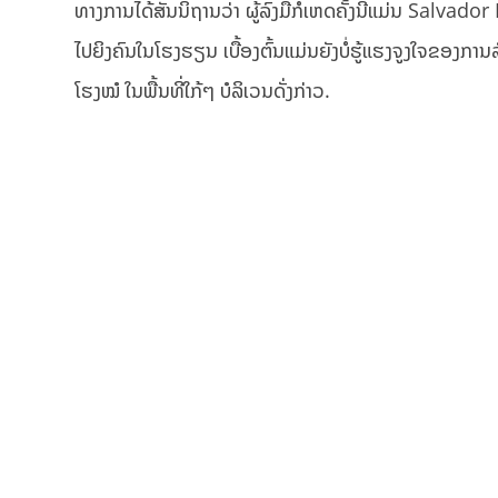
ທາງການໄດ້ສັນນິຖານວ່າ ຜູ້ລົງມືກໍ່ເຫດຄັ້ງນີ້ແມ່ນ Salvador
ໄປຍິງຄົນໃນໂຮງຮຽນ ເບື້ອງຕົ້ນແມ່ນຍັງບໍ່ຮູ້ແຮງຈູງໃຈຂອງການລົ
ໂຮງໝໍ ໃນພື້ນທີ່ໃກ້ໆ ບໍລິເວນດັ່ງກ່າວ.