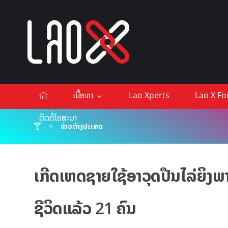
ເນື້ອຫາ
Lao Xperts
Lao X F
ຕິດຕໍ່ໂຄສະນາ
ຂ່າວຕ່າງປະເທດ
ເກີດເຫດຊາຍໃຊ້ອາວຸດປືນໄລ່ຍິງພ
ຊີວິດແລ້ວ 21 ຄົນ