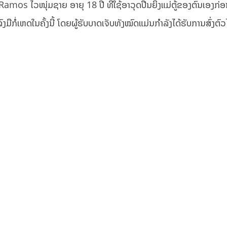
 Ramos ໄວໜຸ່ມຊາຍ ອາຍຸ 18 ປີ ທີ່ໃຊ້ອາວຸດປືນຍິງແມ່ຕູ້ຂອງຕົນເອງກ່ອນທ
ງມືກໍ່ເຫດໃນຄັ້ງນີ້ ໂດຍຜູ້ຮັບບາດເຈັບທັງໝົດແມ່ນກໍາລັງໄດ້ຮັບການສົ່ງຕົວ