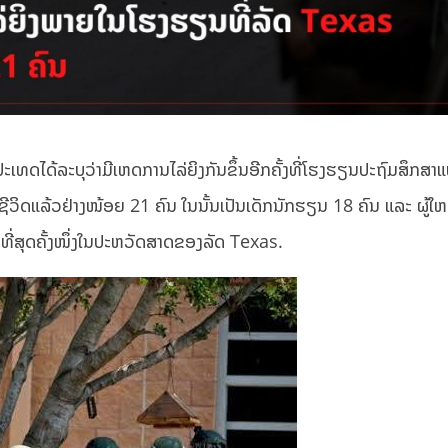
ທດໄດ້ລະບຸວ່າມີເຫດການໄລ່ຍິງກັນຂຶ້ນອີກຄັ້ງທີ່ໂຮງຮຽນປະຖົມສຶກສາແຫ
ີວິດແລ້ວຢ່າງໜ້ອຍ 21 ຄົນ ໃນນັ້ນເປັນເດັກນັກຮຽນ 18 ຄົນ ແລະ ຜູ້ໃຫ
ງທີ່ສຸດຄັ້ງໜຶ່ງໃນປະຫວັດສາດຂອງລັດ Texas.