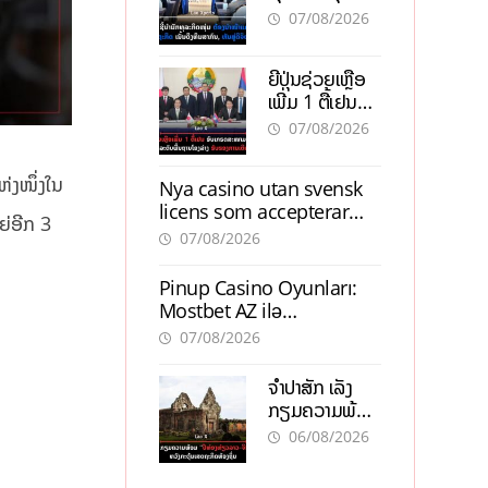
ຕ້ອງນຳໜ້າແກ້
ຕຳແໜ່ງ
07/08/2026
ວິກິດເສດຖະກິດ
ເນັ້ນດຶງທຶນ
ຍີ່ປຸ່ນຊ່ວຍເຫຼືອ
ສາກົນ, ຫັນສູ່ດິຈິ
ເພີ່ມ 1 ຕື້ເຢນ
ຕອນ
ອັບເກຣດ
07/08/2026
ສະໜາມບິນວັດ
ໄຕ ຮັບຮອງການ
່ງໜຶ່ງໃນ
Nya casino utan svensk
ເຕີບໂຕ
licens som accepterar
ຍ່ອີກ 3
Swish: En jämförelse
07/08/2026
Pinup Casino Oyunları:
Mostbet AZ ilə
Müqayisədə Nə Təqdim
07/08/2026
Edir?
ຈຳປາສັກ ເລັ່ງ
ກຽມຄວາມພ້ອມ
“ປີທ່ອງທ່ຽວ
06/08/2026
ລາວ-ຈີນ 2027”
ຫວັງກະຕຸ້ນ