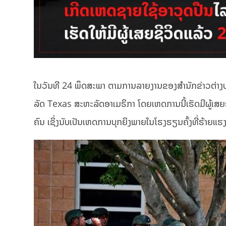
ໃນວັນທີ 24 ພຶດສະພາ ຕາມການລາຍງານຂອງສໍານັກຂ່າວຕ່າງປະເ
ລັດ Texas ສະຫະລັດອາເມຣິກາ ໂດຍເຫດການນີ້ເຮັດມີຜູ້ເສຍຊ
ຄົນ ເຊິ່ງນັບເປັນເຫດການບຸກຍິງພາຍໃນໂຮງຮຽນຄັ້ງທີ່ຮ້າຍແຮ