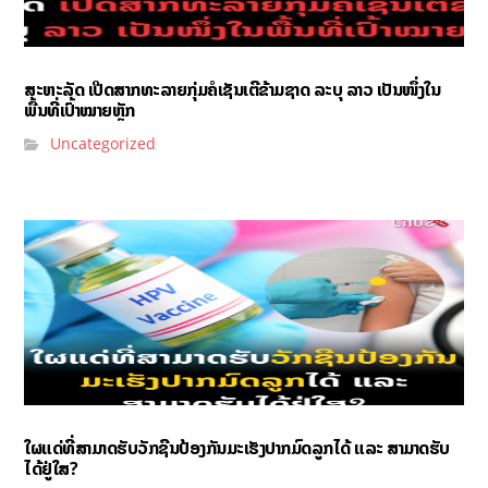
ສະຫະລັດ ເປີດສາກທະລາຍກຸ່ມຄໍເຊັນເຕີຂ້າມຊາດ ລະບຸ ລາວ ເປັນໜຶ່ງໃນ
ພື້ນທີ່ເປົ້າໝາຍຫຼັກ
Uncategorized
ໃຜແດ່ທີ່ສາມາດຮັບວັກຊີນປ້ອງກັນມະເຮັງປາກມົດລູກໄດ້ ແລະ ສາມາດຮັບ
ໄດ້ຢູ່ໃສ?