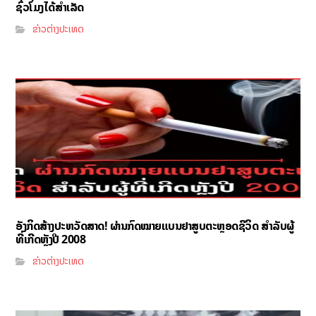
ຊົ່ວໂມງໄດ້ສຳເລັດ
ຂ່າວຕ່າງປະເທດ
ອັງກິດສ້າງປະຫວັດສາດ! ຜ່ານກົດໝາຍແບນຢາສູບຕະຫຼອດຊີວິດ ສຳລັບຜູ້
ທີ່ເກີດຫຼັງປີ 2008
ຂ່າວຕ່າງປະເທດ