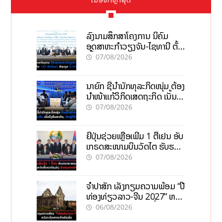
ລົງນາມສຶກສາໂຄງການ ນິຄົມ
ອຸດສາຫະກຳວຽງຈັນ-ໄຊທານີ ຕັ້ງ
ເປົ້າດຶງທຶນ 150 ລ້ານໂດລາ, ສ້າງ
07/08/2026
ວຽກ 5.000 ຕຳແໜ່ງ
ນາຍົກ ຊີ້ນຳນັກທຸລະກິດໜຸ່ມ ຕ້ອງ
ນຳໜ້າແກ້ວິກິດເສດຖະກິດ ເນັ້ນດຶງ
ທຶນສາກົນ, ຫັນສູ່ດິຈິຕອນ
07/08/2026
ຍີ່ປຸ່ນຊ່ວຍເຫຼືອເພີ່ມ 1 ຕື້ເຢນ ອັບ
ເກຣດສະໜາມບິນວັດໄຕ ຮັບຮອງ
ການເຕີບໂຕ
07/08/2026
ຈຳປາສັກ ເລັ່ງກຽມຄວາມພ້ອມ “ປີ
ທ່ອງທ່ຽວລາວ-ຈີນ 2027” ຫວັງ
ກະຕຸ້ນເສດຖະກິດທ້ອງຖິ່ນ
06/08/2026