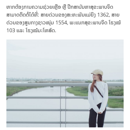
ຫາກຕ້ອງການຄວາມຊ່ວຍເຫຼືອ ຫຼື ປຶກສາບັນຫາສຸຂະພາບຈິດ
ສາມາດຕິດຕໍ່ໄດ້ທີ່: ສາຍດ່ວນຂອງສະຫະພັນແມ່ຍິງ 1362, ສາຍ
ດ່ວນຂອງສູນກາງຊາວໜຸ່ມ 1554, ພະແນກສຸຂະພາບຈິດ ໂຮງໝໍ
103 ແລະ ໂຮງໝໍມະໂຫສົດ.