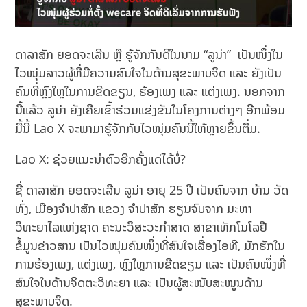
ດາລາສັກ ຍອດຈະເລີນ ຫຼື ຮູ້ຈັກກັນດີໃນນາມ “ລູນ່າ” ເປັນໜຶ່ງໃນ
ໄວໜຸ່ມລາວຜູ້ທີ່ມີຄວາມສົນໃຈໃນດ້ານສຸຂະພາບຈິດ ແລະ ຍັງເປັນ
ຄົນທີ່ຫຼົງໃຫຼໃນການຂີດຂຽນ, ຮ້ອງເພງ ແລະ ແຕ່ງເພງ. ນອກຈາກ
ນີ້ແລ້ວ ລູນ່າ ຍັງເຄີຍເຂົ້າຮ່ວມແຂ່ງຂັນໃນໂຄງການຕ່າງໆ ອີກພ້ອມ
ມື້ນີ້ Lao X ຈະພາມາຮູ້ຈັກກັບໄວໜຸ່ມຄົນນີ້ໃຫ້ຫຼາຍຂຶ້ນຕື່ມ.
Lao X: ຊ່ວຍແນະນໍາຕົວອີກຄັ້ງແດ່ໄດ້ບໍ່?
ຊື່ ດາລາສັກ ຍອດຈະເລີນ ລູນ່າ ອາຍຸ 25 ປີ ເປັນຄົນຈາກ ບ້ານ ວັດ
ທົ່ງ, ເມືອງຈຳປາສັກ ແຂວງ ຈຳປາສັກ ຮຽນຈົບຈາກ ມະຫາ
ວິທະຍາໄລແຫ່ງຊາດ ຄະນະວິສະວະກຳສາດ ສາຂາເທັກໂນໂລຢີ
ຂໍ້ມູນຂ່າວສານ ເປັນໄວໜຸ່ມຄົນໜຶ່ງທີ່ສົນໃຈເລື່ອງໄອທີ, ມັກຮັກໃນ
ການຮ້ອງເພງ, ແຕ່ງເພງ, ຫຼົງໃຫຼການຂີດຂຽນ ແລະ ເປັນຄົນໜຶ່ງທີ່
ສົນໃຈໃນດ້ານຈິດຕະວິທະຍາ ແລະ ເປັນຜູ້ສະໜັບສະໜູນດ້ານ
ສຸຂະພາບຈິດ.