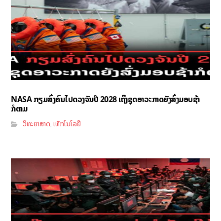
NASA ກຽມສົ່ງຄົນໄປດວງຈັນປີ 2028 ເຖິງຊຸດອາວະກາດຍັງສົ່ງມອບຊ້າ
ກໍຕາມ
ວິທະຍາສາດ
ເທັກໂນໂລຢີ
,