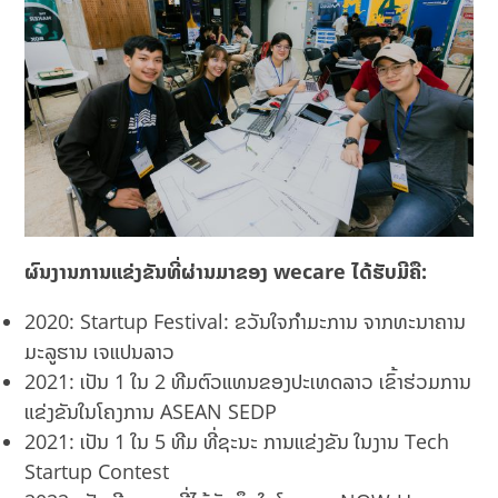
ຜົນງານການແຂ່ງຂັນທີ່ຜ່ານມາຂອງ
wecare
ໄດ້ຮັບມີຄື:
2020: Startup Festival: ຂວັນໃຈກຳມະການ ຈາກທະນາຄານ
ມະລູຮານ ເຈແປນລາວ
2021: ເປັນ 1 ໃນ 2 ທີມຕົວແທນຂອງປະເທດລາວ ເຂົ້າຮ່ວມການ
ແຂ່ງຂັນໃນໂຄງການ ASEAN SEDP
2021: ເປັນ 1 ໃນ 5 ທີມ ທີ່ຊະນະ ການແຂ່ງຂັນ ໃນງານ Tech
Startup Contest