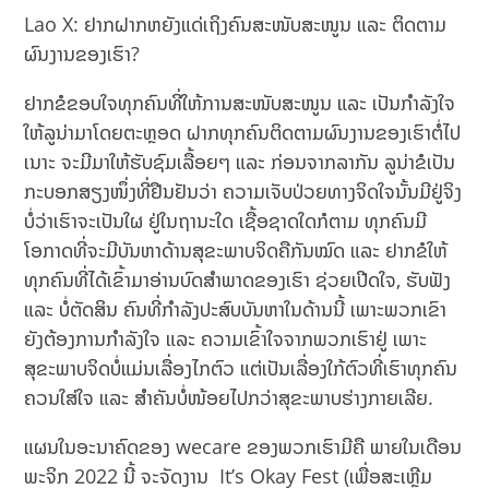
Lao X: ຢາກຝາກຫຍັງແດ່ເຖິງຄົນສະໜັບສະໜູນ ແລະ ຕິດຕາມ
ຜົນງານຂອງເຮົາ?
ຢາກຂໍຂອບໃຈທຸກຄົນທີ່ໃຫ້ການສະໜັບສະໜູນ ແລະ ເປັນກຳລັງໃຈ
ໃຫ້ລູນ່າມາໂດຍຕະຫຼອດ ຝາກທຸກຄົນຕິດຕາມຜົນງານຂອງເຮົາຕໍ່ໄປ
ເນາະ ຈະມີມາໃຫ້ຮັບຊົມເລື້ອຍໆ ແລະ ກ່ອນຈາກລາກັນ ລູນ່າຂໍເປັນ
ກະບອກສຽງໜຶ່ງທີ່ຢືນຢັນວ່າ ຄວາມເຈັບປ່ວຍທາງຈິດໃຈນັ້ນມີຢູ່ຈິງ
ບໍ່ວ່າເຮົາຈະເປັນໃຜ ຢູ່ໃນຖານະໃດ ເຊື້ອຊາດໃດກໍຕາມ ທຸກຄົນມີ
ໂອກາດທີ່ຈະມີບັນຫາດ້ານສຸຂະພາບຈິດຄືກັນໝົດ ແລະ ຢາກຂໍໃຫ້
ທຸກຄົນທີ່ໄດ້ເຂົ້າມາອ່ານບົດສຳພາດຂອງເຮົາ ຊ່ວຍເປີດໃຈ, ຮັບຟັງ
ແລະ ບໍ່ຕັດສິນ ຄົນທີ່ກຳລັງປະສົບບັນຫາໃນດ້ານນີ້ ເພາະພວກເຂົາ
ຍັງຕ້ອງການກຳລັງໃຈ ແລະ ຄວາມເຂົ້າໃຈຈາກພວກເຮົາຢູ່ ເພາະ
ສຸຂະພາບຈິດບໍ່ແມ່ນເລື່ອງໄກຕົວ ແຕ່ເປັນເລື່ອງໃກ້ຕົວທີ່ເຮົາທຸກຄົນ
ຄວນໃສ່ໃຈ ແລະ ສຳຄັນບໍ່ໜ້ອຍໄປກວ່າສຸຂະພາບຮ່າງກາຍເລີຍ.
ແຜນໃນອະນາຄົດຂອງ wecare ຂອງພວກເຮົາມີຄື ພາຍໃນເດືອນ
ພະຈິກ 2022 ນີ້ ຈະຈັດງານ It’s Okay Fest (ເພື່ອສະເຫຼີມ