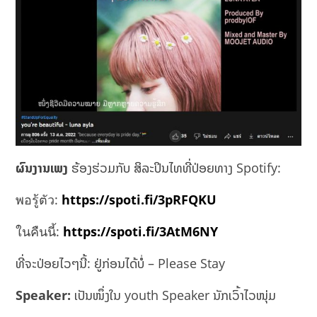
ຜົນງານເພງ
ຮ້ອງຮ່ວມກັບ ສິລະປິນໄທທີ່ປ່ອຍທາງ Spotify:
พอรู้ตัว:
https://spoti.fi/3pRFQKU
ในคืนนี้:
https://spoti.fi/3AtM6NY
ທີ່ຈະປ່ອຍໄວໆນີ້: ຢູ່ກ່ອນໄດ້ບໍ່ – Please Stay
Speaker:
ເປັນໜຶ່ງໃນ youth Speaker ນັກເວົ້າໄວໜຸ່ມ