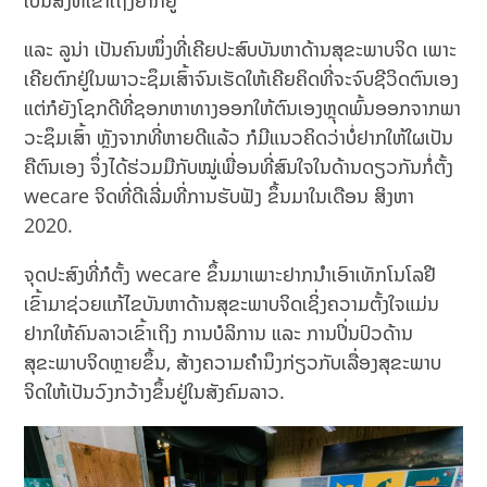
ເປັນສິ່ງທີ່ເຂົ້າເຖິງຍາກຢູ່
ແລະ ລູນ່າ ເປັນຄົນໜຶ່ງທີ່ເຄີຍປະສົບບັນຫາດ້ານສຸຂະພາບຈິດ ເພາະ
ເຄີຍຕົກຢູ່ໃນພາວະຊຶມເສົ້າຈົນເຮັດໃຫ້ເຄີຍຄິດທີ່ຈະຈົບຊີວິດຕົນເອງ
ແຕ່ກໍຍັງໂຊກດີທີ່ຊອກຫາທາງອອກໃຫ້ຕົນເອງຫຼຸດພົ້ນອອກຈາກພາ
ວະຊຶມເສົ້າ ຫຼັງຈາກທີ່ຫາຍດີແລ້ວ ກໍມີແນວຄິດວ່າບໍ່ຢາກໃຫ້ໃຜເປັນ
ຄືຕົນເອງ ຈຶ່ງໄດ້ຮ່ວມມືກັບໝູ່ເພື່ອນທີ່ສົນໃຈໃນດ້ານດຽວກັນກໍ່ຕັ້ງ
wecare ຈິດທີ່ດີເລີ່ມທີ່ການຮັບຟັງ ຂຶ້ນມາໃນເດືອນ ສິງຫາ
2020.
ຈຸດປະສົງທີ່ກໍຕັ້ງ wecare ຂຶ້ນມາເພາະຢາກນໍາເອົາເທັກໂນໂລຢີ
ເຂົ້າມາຊ່ວຍແກ້ໄຂບັນຫາດ້ານສຸຂະພາບຈິດເຊິ່ງຄວາມຕັ້ງໃຈແມ່ນ
ຢາກໃຫ້ຄົນລາວເຂົ້າເຖິງ ການບໍລິການ ແລະ ການປິ່ນປົວດ້ານ
ສຸຂະພາບຈິດຫຼາຍຂຶ້ນ, ສ້າງຄວາມຄຳນຶງກ່ຽວກັບເລື່ອງສຸຂະພາບ
ຈິດໃຫ້ເປັນວົງກວ້າງຂຶ້ນຢູ່ໃນສັງຄົມລາວ.