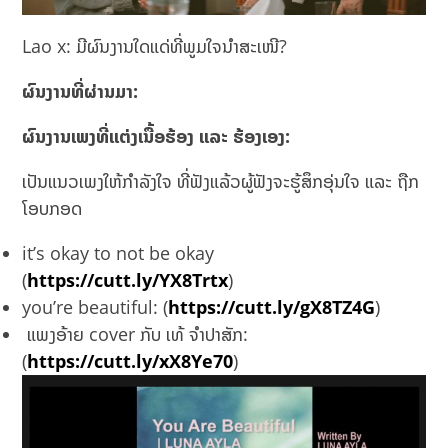
Lao x: ມີຜົນງານໃດແດ່ທີ່ພູມໃຈນໍາສະເໜີ?
ຜົນງານທີ່ຜ່ານມາ:
ຜົນງານເພງທີ່ແຕ່ງເນື້ອຮ້ອງ ແລະ ຮ້ອງເອງ:
ເປັນແນວເພງໃຫ້ກຳລັງໃຈ ທີ່ຟັງແລ້ວຜູ້ຟັງຈະຮູ້ສຶກອຸ່ນໃຈ ແລະ ຖືກ
ໂອບກອດ
it’s okay to not be okay
(
https://cutt.ly/YX8Trtx
)
you’re beautiful: (
https://cutt.ly/gX8TZ4G
)
ແພງອ້າຍ cover ກັບ ເທ້ ຈຳປາສັກ:
(
https://cutt.ly/xX8Ye70
)