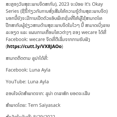
ສະຫຼອງວັນສຸຂະພາບຈິດສາກົນ), 2023 ຈະປ່ອຍ It’s Okay
Series (ຊີຣີ້ກ່ຽວກັບການສົ່ງເສີມໃຫ້ຄວາມຮູ້ດ້ານສຸຂະພາບຈິດ)
ນອກນີ້ຍັງຈະມີການເປີດຕົວແອັບພິເຄຊັ່ນທີ່ໃຫ້ຜູ້ໃຊ້ສາມາດໂທ
ປຶກສາກັບຜູ້ຊ່ຽວສານດ້ານສຸຂະພາບຈິດໃນໄວໆ ນີ້ ສາມາດເບິ່ງລາຍ
ລະອຽດ ແລະ ແຜນການເຄື່ອນໄຫວຕ່າງໆ ຂອງ wecare ໄດ້ທີ່
Facebook: wecare ຈິດທີ່ດີເລີ່ມຈາກການຮັບຟັງ
(
https://cutt.ly/VX8JAOo
)
ສາມາດຕິດຕາມ ລູນ່າໄດ້ທີ່:
Facebook: Luna Ayla
YouTube: Luna Ayla
ຂອບໃຈບົດສຳພາດຈາກ: ລູນ່າ ດາລາສັກ ຍອດຈະເລີນ
ສຳພາດໂດຍ: Tern Saiyasack
ສຳເລັດໃນວັນທີ: 8/29/2022