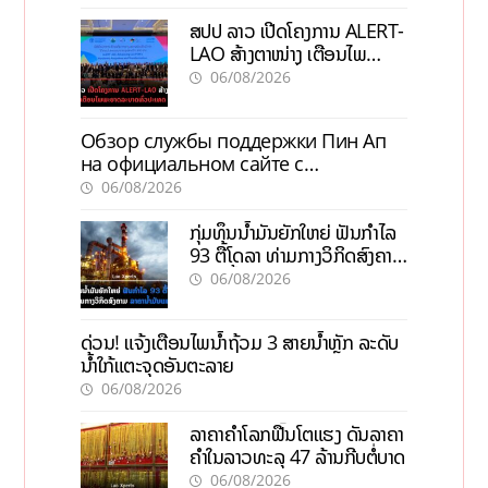
ສປປ ລາວ ເປີດໂຄງການ ALERT-
LAO ສ້າງຕາໜ່າງ ເຕືອນໄພ
ພະຍາດລະບາດທົ່ວປະເທດ
06/08/2026
Обзор службы поддержки Пин Ап
на официальном сайте с
актуальной информацией
06/08/2026
ກຸ່ມທຶນນ້ຳມັນຍັກໃຫຍ່ ຟັນກຳໄລ
93 ຕື້ໂດລາ ທ່າມກາງວິກິດສົງຄາມ
ລາຄານໍ້າມັນແພງ
06/08/2026
ດ່ວນ! ແຈ້ງເຕືອນໄພນໍ້າຖ້ວມ 3 ສາຍນໍ້າຫຼັກ ລະດັບ
ນໍ້າໃກ້ແຕະຈຸດອັນຕະລາຍ
06/08/2026
ລາຄາຄຳໂລກຟື້ນໂຕແຮງ ດັນລາຄາ
ຄຳໃນລາວທະລຸ 47 ລ້ານກີບຕໍ່ບາດ
06/08/2026