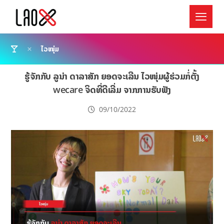
ໄວໜຸ່ມ
ຮູ້ຈັກກັບ ລູນ່າ ດາລາສັກ ຍອດຈະເລີນ ໄວໜຸ່ມຜູ້ຮ່ວມກໍ່ຕັ້ງ
wecare ຈິດທີ່ດີເລີ່ມ ຈາກການຮັບຟັງ
09/10/2022