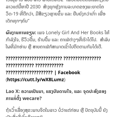
ລາວແຕ່ນີ້ຫາປີ 2030 ສ້າງຍຸກຫຼັງການລະບາດຂອງພະຍາດໂຄ
ວິດ-19 ທີ່ດີກວ່າ, ມີສີຂຽວຫຼາຍຂຶ້ນ ແລະ ຍືນຍົງກວ່າເກົ່າ ເພື່ອ
ເດັກທຸກໆຄົນ”
ຜົນງານການຂຽນ:
ເພຈ Lonely Girl And Her Books ໃຫ້
ກຳລັງໃຈ, ຣີວິວປຶ້ມ, ຮ້ານປຶ້ມ ແລະ ຄາເຟ່ຕ່າງໆທີ່ເຮົາໄດ້ໄປ. ສຳລັບ
ໃຜທີ່ມັກອ່ານ ຫຼື ສາຍຄາເຟ່ກໍສາມາດເຂົ້າໄປຕິດຕາມກັນໄດ້ເດີ.
???????????????????????? ????????????????
???????????? ????????????
???????????????????? | Facebook
(
https://cutt.ly/wX8Lumz
)
Lao X:
ຄວາມເປັນມາ
,
ແຮງບັນດານໃຈ
,
ແລະ ຈຸດປະສົງຂອງ
ການກໍ່ຕັ້ງ
wecare?
ຖ້າເວົ້າເລື່ອງສຸຂະພາບຈິດໃນລາວ ບໍ່ວ່າແຕ່ກ່ອນ ຫຼື ປັດຈຸບັນນີ້ ຍັງ