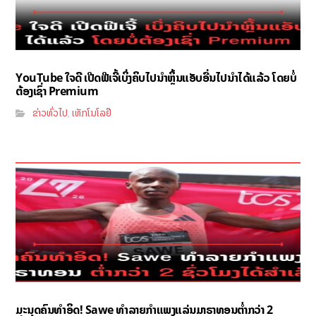
YouTube ໃຈດີ ເປີດຟີເຈີ້ເບິ່ງຄິບໄປນຳຫຼິ້ນແອັບອື່ນໄປນຳໄດ້ແລ້ວ ໂດຍບໍ່
ຕ້ອງເຊົ່າ Premium
ຂ່າວທົ່ວໄປ
ເທັກໂນໂລຢີ
,
ມະນຸດຄົນທຳອິດ! Sawe ທຳລາຍກຳແພງແລ່ນມາຣາທອນຕ່ຳກວ່າ 2