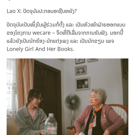
Lao X: ປັດຈຸບັນປະກອບອາຊີບຫຍັງ?
ປັດຈຸບັນເປັນໜຶ່ງໃນຜູ້ຮ່ວມກໍ່ຕັ້ງ ແລະ ເປັນຫົວໜ້າຝ່າຍອອກແບບ
ຂອງໂຄງການ wecare – ຈິດທີ່ດີເລີ່ມຈາກການຮັບຟັງ. ນອກນີ້
ແລ້ວຍັງເປັນນັກຮ້ອງ-ນັກແຕ່ງເພງ ແລະ ເປັນນັກຂຽນ ເພຈ
Lonely Girl And Her Books.