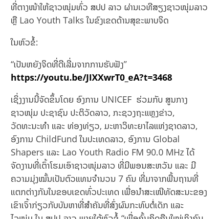
ທີ່ຕາງໜ້າໃຫ້ຊາວໜຸ່ມທົ່ວ ສປປ ລາວ ຜ່ານເວທີສຽງຊາວໜຸ່ມລາວ
ຫຼື Lao Youth Talks ໃນຂົງເຂດດ້ານສຸຂະພາບຈິດ
ໃນຫົວຂໍ້:
“ເປັນຫຍັງຈິດທີ່ດີເລີ່ມຈາກການຮັບຟັງ”
https://youtu.be/JIXXwrT0_eA?t=3468
ເຊິ່ງງານນີ້ຈັດຂຶ້ນໂດຍ ອົງການ UNICEF ​ຮ່ວມ​ກັບ ສູນກາງ
ຊາວໜຸ່ມ ປະຊາຊົນ ປະຕິວັດລາວ, ກະຊວງຖະແຫຼ​ງຂ່າວ,
ວັດທະນະທຳ ແລະ ທ່ອງທ່ຽວ, ມະຫາວິທະຍາໄລແຫ່ງຊາດລາວ,
ອົງການ ChildFund ໃນປະເທດລາວ, ອົງການ Global
Shapers ແລະ Lao Youth Radio FM 90.0 MHz ໄດ້
ຈັດງານທີ່ເຕົ້າໂຮມເອົາຊາວໜຸ່ມລາວ ທີ່ມີພອນສະຫວັນ ແລະ ມີ
ຄວາມມຸ່ງໝັ້ນເປັນຕົວແທນຈໍານວນ 7 ຄົນ ທີ່ມາຈາກພື້ນຖານທີ່
ແຕກຕ່າງກັນໃນຂອບເຂດທົ່ວປະເທດ ເພື່ອນຳສະເໜີທັດສະນະຂອງ
ເຂົາເຈົ້າກ່ຽວກັບບັນຫາທີ່ສຳຄັນທີ່ສົ່ງຜົນກະທົບຕໍ່ເດັກ ແລະ
ໄວໜຸ່ມ ໃນ ສປປ ລາວ ພາຍໃຕ້ຫົວຂໍ້ “ເພື່ອຄົ້ນຄິດຄືນໃໝ່ເຖິງຄົນ