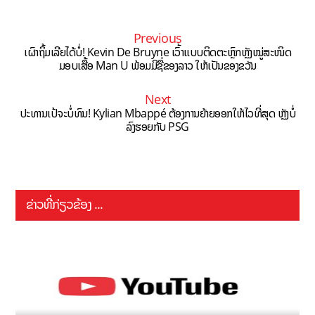
Previous
ເຜົາຖິ້ມເລີຍໄດ້ບໍ່! Kevin De Bruyne ເວົ້າແບບຕິດຕະຫຼົກຫຼັງໝູ່ສະໜິດ
ມອບເສື້ອ Man U ພ້ອມມີຊື່ຂອງລາວ ໃຫ້ເປັນຂອງຂວັນ
Next
ປະທານເປ້ຈະບໍ່ທົນ! Kylian Mbappé ຕ້ອງການຍ້າຍອອກໃຫ້ໄວທີ່ສຸດ ຫຼັງບໍ່
ລົງຮອຍກັບ PSG
ຂ່າວທີ່ກ່ຽວຂ້ອງ ...