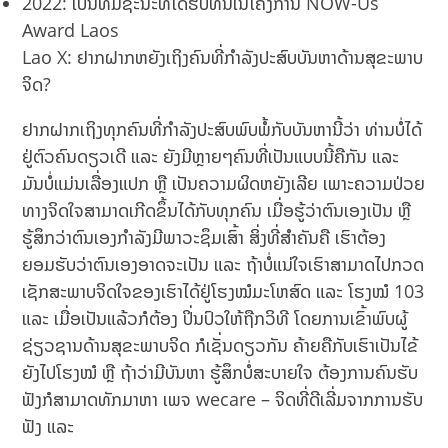
2022: ເປັນທີມຊະນະທີ່ໄດ້ຮັບທຶນໃນໂຄງການ NOW-Us
Award Laos
Lao X: ຢາກຝາກຫຍັງເຖິງຄົນທີ່ກຳລັງປະສົບບັນຫາດ້ານສຸຂະພາບ
ຈິດ?
ຢາກຝາກເຖິງທຸກຄົນທີ່ກຳລັງປະສົບພົບພໍ້ກັບບັນຫານີ້ວ່າ ທ່ານບໍ່ໄດ້
ຢູ່ຕົວຄົນດຽວເດີ ແລະ ຍັງມີຫຼາຍໆຄົນທີ່ເປັນແບບນີ້ຄືກັນ ແລະ
ມັນບໍ່ແມ່ນເລື່ອງແປກ ຫຼື ເປັນຄວາມຜິດຫຍັງເລີຍ ເພາະຄວາມປ່ວຍ
ທາງຈິດໃຈສາມາດເກີດຂຶ້ນໄດ້ກັບທຸກຄົນ ເມື່ອຮູ້ວ່າຕົນເອງເປັນ ຫຼື
ຮູ້ສຶກວ່າຕົນເອງກຳລັງມີພາວະຊຶມເສົ້າ ສິ່ງທີ່ສຳຄັນຄື ເຮົາຕ້ອງ
ຍອມຮັບວ່າຕົນເອງອາດຈະເປັນ ແລະ ຖ້າບໍ່ແນ່ໃຈເຮົາສາມາດໄປກວດ
ເຊັກສະພາບຈິດໃຈຂອງເຮົາໄດ້ຢູ່ໂຮງໝໍມະໂຫສົດ ແລະ ໂຮງໝໍ 103
ແລະ ເມື່ອເປັນແລ້ວກໍຕ້ອງ ປິ່ນປົວໃຫ້ຖືກວິທີ ໂດຍການເຂົ້າພົບຜູ້
ຊ່ຽວຊານດ້ານສຸຂະພາບຈິດ ກໍເຊັ່ນດຽວກັນ ຄ້າຍຄືກັບເຮົາເປັນໄຂ້
ຍັງໄປໂຮງໝໍ ຫຼື ຖ້າວ່າມີບັນຫາ ຮູ້ສຶກບໍ່ສະບາຍໃຈ ຕ້ອງການຄົນຮັບ
ຟັງກໍສາມາດທັກມາຫາ ເພຈ wecare – ຈິດທີ່ດີເລີ່ມຈາກການຮັບ
ຟັງ ແລະ