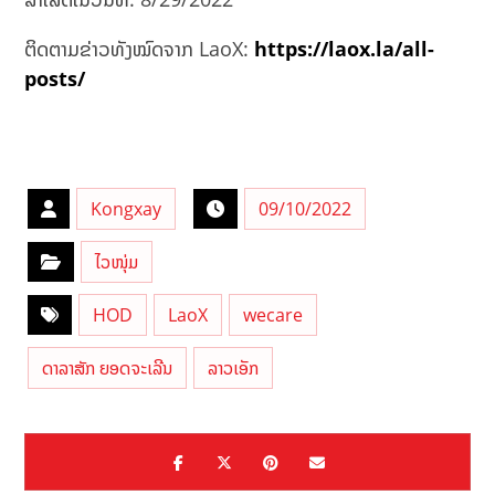
ຕິດຕາມຂ່າວທັງໝົດຈາກ LaoX:
https://laox.la/all-
posts/
Kongxay
09/10/2022
ໄວໜຸ່ມ
HOD
LaoX
wecare
ດາລາສັກ ຍອດຈະເລີນ
ລາວເອັກ