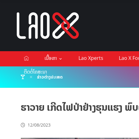
ເນື້ອຫາ
Lao Xperts
Lao X F
ຕິດຕໍ່ໂຄສະນາ
ຂ່າວຕ່າງປະເທດ
ຮາວາຍ ເກີດໄຟປ່າຢ່າງຮຸນແຮງ ພົບ
12/08/2023