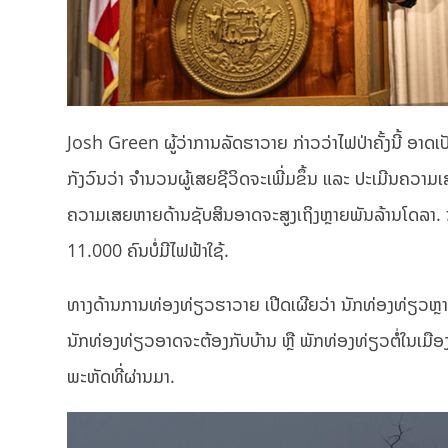
Josh Green ຜູ້ວ່າການລັດຮາວາຍ ກ່າວວ່າໄຟປ່າຄັ້ງນີ້ ອ
ກັງວົນວ່າ ຈຳນວນຜູ້ເສຍຊີວິດຈະເພີ່ມຂຶ້ນ ແລະ ປະເມີນຄວາມ
ຄວາມເສຍຫາຍດ້ານຊັບສິນອາດຈະສູງເຖິງຫຼາຍພັນລ້ານໂດລາ. 
11.000 ຄົນບໍ່ມີໄຟຟ້າໃຊ້.
ທາງດ້ານການທ່ອງທ່ຽວຮາວາຍ ເປີດເຜີຍວ່າ ນັກທ່ອງທ່ຽວຫຼາຍ
ນັກທ່ອງທ່ຽວອາດຈະຕ້ອງກັບບ້ານ ຫຼື ພັກທ່ອງທ່ຽວຕໍ່ໃນເມ
ພະຫັດທີ່ຜ່ານມາ.