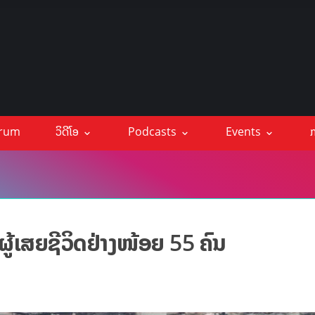
orum
ວິດີໂອ
Podcasts
Events
ກ
ຜູ້ເສຍຊີວິດຢ່າງໜ້ອຍ 55 ຄົນ