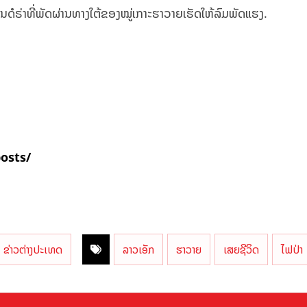
ນດໍຣ່າທີ່ພັດຜ່ານທາງໃຕ້ຂອງໝູ່ເກາະຮາວາຍເຮັດໃຫ້ລົມພັດແຮງ.
posts/
ຂ່າວຕ່າງປະເທດ
ລາວເອັກ
ຮາວາຍ
ເສຍຊີວິດ
ໄຟປ່າ