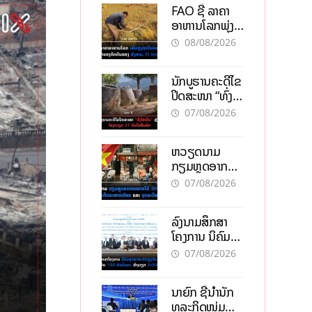
FAO ຊີ້ ລາຄາ
ອາຫານໂລກພຸ່ງ
ສູງສຸດໃນຮອບ 3
08/08/2026
ປີ ຈາກແຮງ
ກົດດັນຂອງ
ນັກບູຮານຄະດີໄຂ
ສົງຄາມ, El
ປິດສະໜາ “ທົ່ງ
nino
ໄຫຫີນ” ຫຼັງພົບ
07/08/2026
ໂຄງກະດູກ 37
ຄົນໃນຫີນຍັກ
ຫວຽດນາມ
ກຽມຫຼຸດອາກອນ
ລາຍໄດ້ 30%
07/08/2026
ຫວັງອູ້ມທຸລະກິດ
ຂະໜາດນ້ອຍ
ລົງນາມສຶກສາ
ແລະ ຈຸນລະ
ໂຄງການ ນິຄົມ
ວິສາຫະກິດ
ອຸດສາຫະກຳ
07/08/2026
ວຽງຈັນ-ໄຊທານີ
ຕັ້ງເປົ້າດຶງທຶນ
ນາຍົກ ຊີ້ນຳນັກ
150 ລ້ານໂດລາ,
ທຸລະກິດໜຸ່ມ
ສ້າງວຽກ 5.000