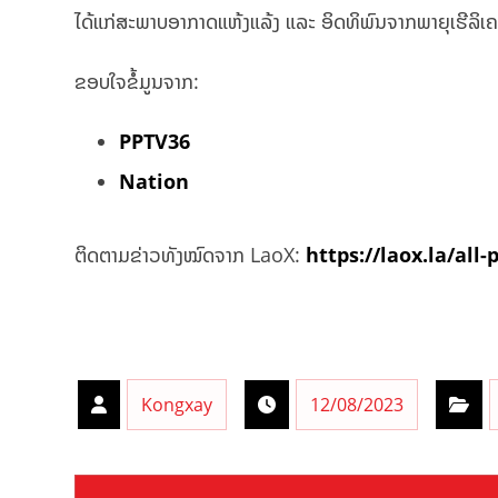
ໄດ້ແກ່ສະພາບອາກາດແຫ້ງແລ້ງ ແລະ ອິດທິພົນຈາກພາຍຸເຮີລິເຄ
ຂອບໃຈຂໍ້ມູນຈາກ:
PPTV36
Nation
ຕິດຕາມຂ່າວທັງໝົດຈາກ LaoX:
https://laox.la/all-
Kongxay
12/08/2023