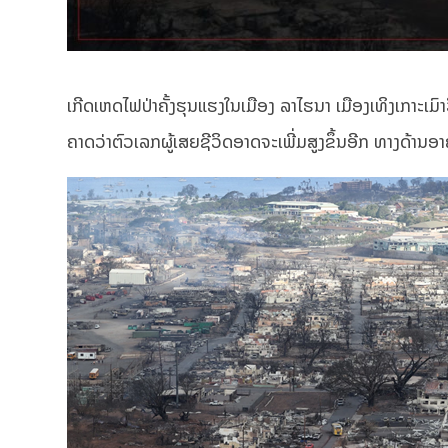
ເກີດເຫດໄຟປ່າຄັ້ງຮຸນແຮງໃນເມືອງ ລາໄຮນາ ເມືອງເທິງເກາະເມ
ຄາດວ່າຕົວເລກຜູ້ເສຍຊີວິດອາດຈະເພີ່ມສູງຂຶ້ນອີກ ທາງດ້ານອາ