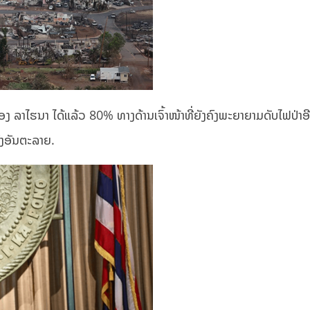
ງ ລາໄຮນາ ໄດ້ແລ້ວ 80% ທາງດ້ານເຈົ້າໜ້າທີ່ຍັງຄົງພະຍາຍາມດັບໄຟປ່າອ
ຄົງອັນຕະລາຍ.