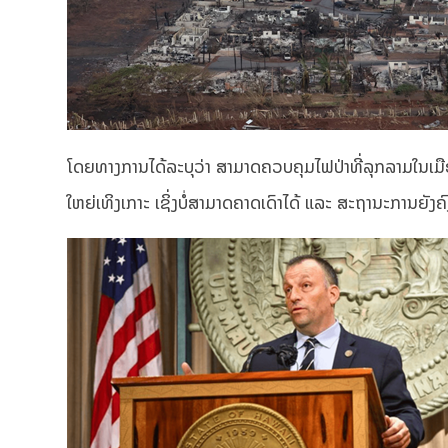
ໂດຍທາງການໄດ້ລະບຸວ່າ ສາມາດຄວບຄຸມໄຟປ່າທີ່ລຸກລາມໃນເມືອ
ໃຫຍ່ເທິງເກາະ ເຊິ່ງບໍ່ສາມາດຄາດເດົາໄດ້ ແລະ ສະຖານະການຍັງ