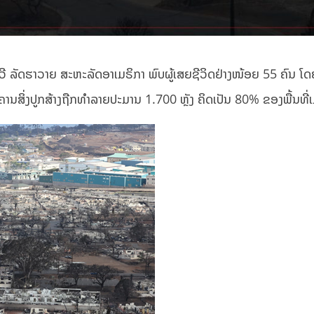
ົາວີ ລັດຮາວາຍ ສະຫະລັດອາເມຣິກາ ພົບຜູ້ເສຍຊີວິດຢ່າງໜ້ອຍ 55 ຄົນ ໂ
ຄານສິ່ງປູກສ້າງຖືກທຳລາຍປະມານ 1.700 ຫຼັງ ຄິດເປັນ 80% ຂອງພື້ນທີ່ເ