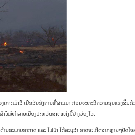
ອງເກາະເມົາວີ ເມື່ອວັນອັງຄານທີ່ຜ່ານມາ ກ່ອນຈະທະວີຄວາມຮຸນແຮງຂຶ້ນດ
ເຜົາໄໝ້ທຳລາຍເມືອງປະຫວັດສາດແຫ່ງນີ້ຢ່າງວ່ອງໄວ.
ຊານດ້ານສະພາບອາກາດ ແລະ ໄຟປ່າ ໄດ້ລະບຸວ່າ ອາດຈະເກີດຈາກຫຼາຍໆປັດໄ