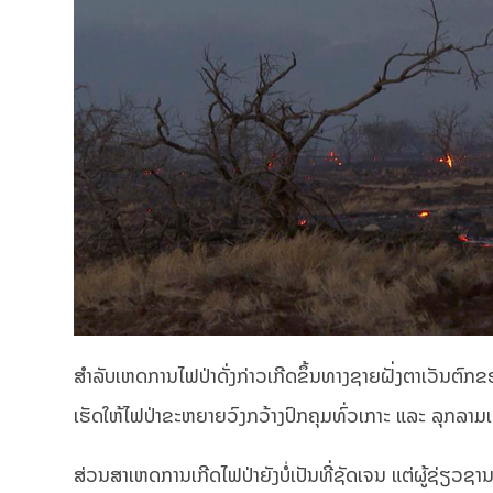
ສຳລັບເຫດການໄຟປ່າດັ່ງກ່າວເກີດຂຶ້ນທາງຊາຍຝັ່ງຕາເວັນຕົກຂ
ເຮັດໃຫ້ໄຟປ່າຂະຫຍາຍວົງກວ້າງປົກຄຸມທົ່ວເກາະ ແລະ ລຸກລາມ
ສ່ວນສາເຫດການເກີດໄຟປ່າຍັງບໍ່ເປັນທີ່ຊັດເຈນ ແຕ່ຜູ້ຊ່ຽວ