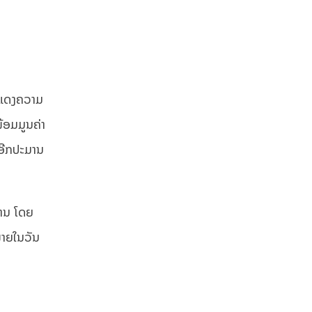
ສະແດງຄວາມ
ພ້ອມມູນຄ່າ
ີອີກປະມານ
່ານ ໂດຍ
ພາຍໃນວັນ