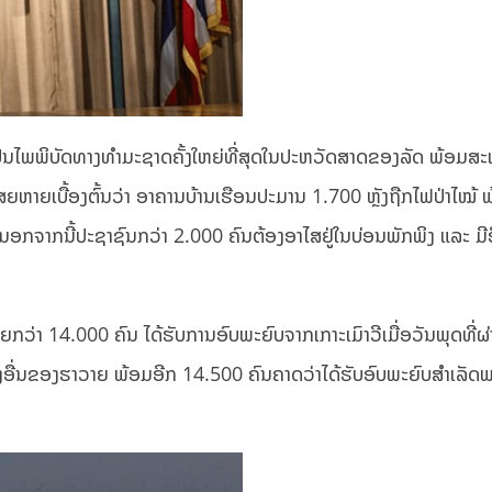
າດເປັນໄພພິບັດທາງທຳມະຊາດຄັ້ງໃຫຍ່ທີ່ສຸດໃນປະຫວັດສາດຂອງລັດ ພ້ອມ
ເສຍຫາຍເບື້ອງຕົ້ນວ່າ ອາຄານບ້ານເຮືອນປະມານ 1.700 ຫຼັງຖືກໄຟປ່າໄໝ້ 
ນອກຈາກນີ້ປະຊາຊົນກວ່າ 2.000 ຄົນຕ້ອງອາໄສຢູ່ໃນບ່ອນພັກພິງ ແລະ ມ
ກວ່າ 14.000 ຄົນ ໄດ້ຮັບການອົບພະຍົບຈາກເກາະເມົາວີເມື່ອວັນພຸດທີ່ຜ
ືອງອື່ນຂອງຮາວາຍ ພ້ອມອີກ 14.500 ຄົນຄາດວ່າໄດ້ຮັບອົບພະຍົບສຳເລັດ