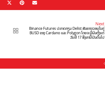
Next
Binance Futures ປະກາດກຽມ Delist ສັນຍາຖາວອນໃນຄູ່
BUSD ຂອງ Cardano ແລະ Polygon ໂດຍຈະມີຜົນຕັ້ງແຕ່
ວັນທີ 17 ສິງຫານີ້ເປັນຕົ້ນໄປ