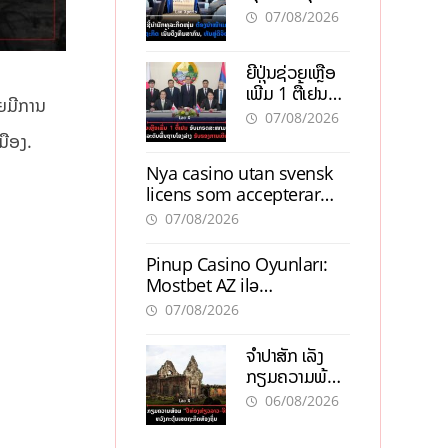
ຕ້ອງນຳໜ້າແກ້
ຕຳແໜ່ງ
07/08/2026
ວິກິດເສດຖະກິດ
ເນັ້ນດຶງທຶນ
ຍີ່ປຸ່ນຊ່ວຍເຫຼືອ
ສາກົນ, ຫັນສູ່ດິຈິ
ເພີ່ມ 1 ຕື້ເຢນ
ຕອນ
ດຍມີການ
ອັບເກຣດ
07/08/2026
ສະໜາມບິນວັດ
ມືອງ.
ໄຕ ຮັບຮອງການ
Nya casino utan svensk
ເຕີບໂຕ
licens som accepterar
Swish: En jämförelse
07/08/2026
Pinup Casino Oyunları:
Mostbet AZ ilə
Müqayisədə Nə Təqdim
07/08/2026
Edir?
ຈຳປາສັກ ເລັ່ງ
ກຽມຄວາມພ້ອມ
“ປີທ່ອງທ່ຽວ
06/08/2026
ລາວ-ຈີນ 2027”
ຫວັງກະຕຸ້ນ