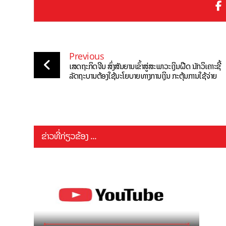
Previous
ເສດຖະກິດຈີນ ສົ່ງສັນຍານເຂົ້າສູ່ສະພາວະເງິນຝືດ ນັກວິເຄາະຊີ້
ລັດຖະບານຕ້ອງໃຊ້ນະໂຍບາຍທາງການເງິນ ກະຕຸ້ນການໃຊ້ຈ່າຍ
ຂ່າວທີ່ກ່ຽວຂ້ອງ ...