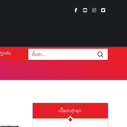
່ຽວກັບ
ເນື້ອຫາຫຼ້າສຸດ