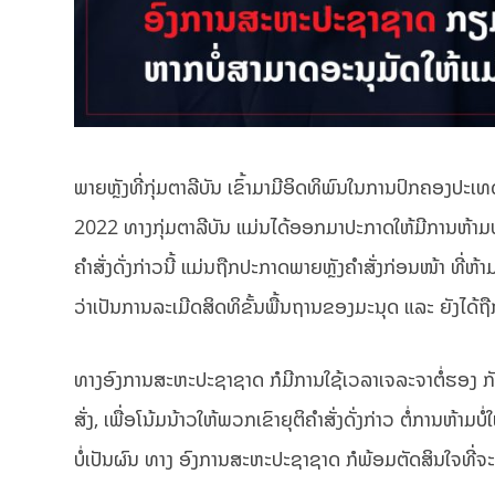
ພາຍຫຼັງທີ່ກຸ່ມຕາລີບັນ ເຂົ້າມາມີອິດທິພົນໃນການປົກຄອງປ
2022 ທາງກຸ່ມຕາລີບັນ ແມ່ນໄດ້ອອກມາປະກາດໃຫ້ມີການຫ້າມບ
ຄຳສັ່ງດັ່ງກ່າວນີ້ ແມ່ນຖືກປະກາດພາຍຫຼັງຄໍາສັ່ງກ່ອນໜ້າ ທີ່ຫ້
ວ່າເປັນການລະເມີດສິດທິຂັ້ນພື້ນຖານຂອງມະນຸດ ແລະ ຍັງໄ
ທາງອົງການສະຫະປະຊາຊາດ ກໍມີການໃຊ້ເວລາເຈລະຈາຕໍ່ຮອງ ກັ
ສັ່ງ, ເພື່ອໂນ້ມນ້າວໃຫ້ພວກເຂົາຍຸຕິຄໍາສັ່ງດັ່ງກ່າວ ຕໍ່ການ
ບໍ່ເປັນຜົນ ທາງ ອົງການສະຫະປະຊາຊາດ ກໍພ້ອມຕັດສິນໃຈທີ