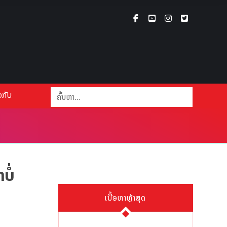
ວກັບ
ໍ່
ເນື້ອຫາຫຼ້າສຸດ