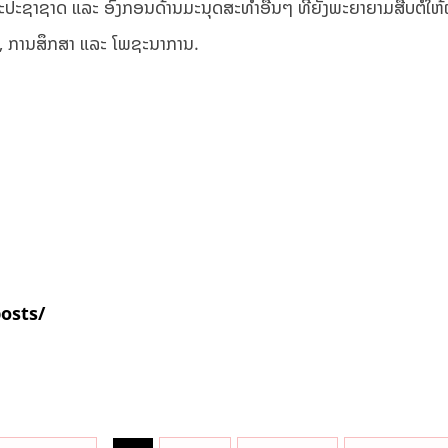
ປະຊາຊາດ ແລະ ອົງກອນດ້ານມະນຸດສະທຳອື່ນໆ ທີ່ຍັງພະຍາຍາມສືບຕໍ່ໃຫ້ຜູ
ບ, ການສຶກສາ ແລະ ໂພຊະນາການ.
posts/