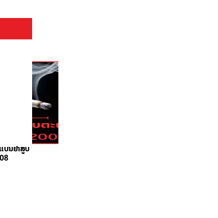
ຍແບນຢາສູບ
008