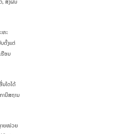
 ສົ່ງຜົນ
ສະຫະ
ບຕັ້ງແຕ່
່ເຮືອນ
່ນໃດໄດ້
ບການິສຖານ
້ຫຼາຍໜ່ວຍ