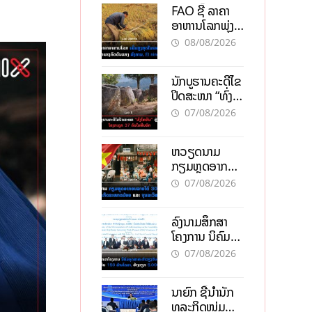
FAO ຊີ້ ລາຄາ
ອາຫານໂລກພຸ່ງ
ສູງສຸດໃນຮອບ 3
08/08/2026
ປີ ຈາກແຮງ
ກົດດັນຂອງ
ນັກບູຮານຄະດີໄຂ
ສົງຄາມ, El
ປິດສະໜາ “ທົ່ງ
nino
ໄຫຫີນ” ຫຼັງພົບ
07/08/2026
ໂຄງກະດູກ 37
ຄົນໃນຫີນຍັກ
ຫວຽດນາມ
ກຽມຫຼຸດອາກອນ
ລາຍໄດ້ 30%
07/08/2026
ຫວັງອູ້ມທຸລະກິດ
ຂະໜາດນ້ອຍ
ລົງນາມສຶກສາ
ແລະ ຈຸນລະ
ໂຄງການ ນິຄົມ
ວິສາຫະກິດ
ອຸດສາຫະກຳ
07/08/2026
ວຽງຈັນ-ໄຊທານີ
ຕັ້ງເປົ້າດຶງທຶນ
ນາຍົກ ຊີ້ນຳນັກ
150 ລ້ານໂດລາ,
ທຸລະກິດໜຸ່ມ
ສ້າງວຽກ 5.000