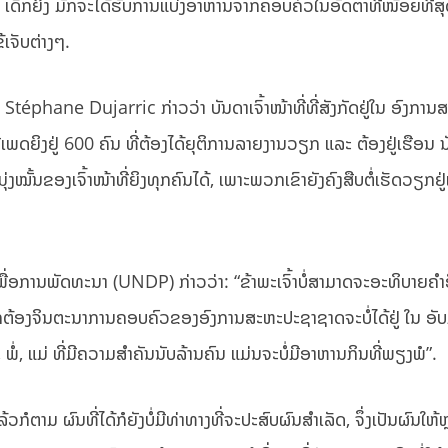
ເດັກຍິງ ມັກຈະໄດ້ຮັບການແບ່ງອາຫານຈາກຄອບຄົວໃນອັດຕາທີ່ໜ້ອຍທີ່ສຸດ,
ເຈັບຕ່າງໆ.
éphane Dujarric ກ່າວວ່າ ບັນດາເຈົ້າໜ້າທີ່ທີ່ສັງກັດຢູ່ໃນ ອົງການ
ພດຍິງຢູ່ 600 ຄົນ ທີ່ຕ້ອງໄດ້ຍຸຕິການລາຍງານວຽກ ແລະ ຕ້ອງຢູ່ເຮືອນ ນັ
ຸ່ງໝັ້ນຂອງເຈົ້າໜ້າທີ່ຍິງທຸກຄົນໄດ້, ເພາະພວກເຂົາຍັງຄົງສືບຕໍ່ເຮັດວຽກຢູ
ການພັດທະນາ (UNDP) ກ່າວວ່າ: “ຂ້າພະເຈົ້າບໍ່ສາມາດຈະອະທິບາຍຄໍາອື
ກຕ້ອງຈິນຕະນາການຄອບຄົວຂອງອົງການສະຫະປະຊາຊາດຈະບໍ່ໄດ້ຢູ່ ໃນ ອັ
ຊາຍ, ພໍ່, ແມ່ ທີ່ມີຄວາມສຳຄັນນັບລ້ານຄົນ ແມ່ນຈະບໍ່ມີອາຫານກິນທີ່ພຽງພໍ”.
ວກໍຕາມ ຜົນທີ່ໄດ້ກໍຍັງບໍ່ມີທ່າທາງທີ່ຈະປະສົບຜົນສຳເລັດ, ຈຶ່ງເປັນຜົນໃຫ