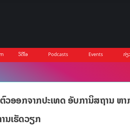
um
ວິດີໂອ
Podcasts
Events
ກ່ຽ
ົວອອກຈາກປະເທດ ອັບການິສຖານ ຫາກບ
ນການເຮັດວຽກ