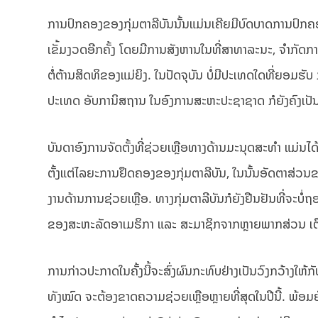
ການປົກຄອງຂອງກຸ່ມຕາລີບັນນັ້ນແມ່ນເຄີຍມີບົດບາດການປົກຄອ
ເຂັ້ມງວດອີກຄັ້ງ ໂດຍມີການສັງຫານໃນທີ່ສາທາລະນະ, ຈໍາກັ
ຕໍ່ຕ້ານສິດທິຂອງແມ່ຍິງ. ໃນປັດຈຸບັນ ບໍ່ມີປະເທດໃດທີ່ຍອມຮ
ປະເທດ ອັບການິສຖານ ໃນອົງການສະຫະປະຊາຊາດ ກໍຍັງຄົງເປ
ບັນດາອົງການຈັດຕັ້ງທີ່ຊ່ວຍເຫຼືອທາງດ້ານມະນຸດສະທຳ ແມ່
ຕັ້ງແຕ່ໄລຍະການຢຶດຄອງຂອງກຸ່ມຕາລີບັນ, ໃນນັ້ນອັດຕາສ່ວນຂອ
ງານດ້ານການຊ່ວຍເຫຼືອ. ທາງກຸ່ມຕາລີບັນກໍຍັງຢືນຢັນທີ່ຈະບໍ່
ຂອງສະຫະລັດອາເມຣິກາ ແລະ ສະມາຊິກຈາກຫຼາຍພາກສ່ວນ ເຕືອນໄວ
ການກ່າວປະກາດໃນຄັ້ງນີ້ຈະສົ່ງຜົນກະທົບຢ່າງເປັນວົງກວ້າງ
ທັງໝົດ ຈະຕ້ອງຂາດຄວາມຊ່ວຍເຫຼືອຫຼາຍທີ່ສຸດໃນປີນີ້. ພ້ອມຍ