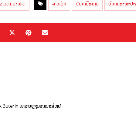
ຂ່າວຕ່າງປະເທດ
ລາວເອັກ
ອັບການິສຖານ
ອົງການສະຫະປະ
alik Buterin ເທຂາຍຫຼຽນຂະໜາດໃຫຍ່