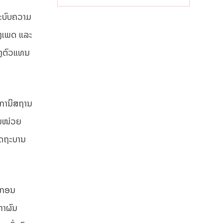
ເສດຖະກິດ
ທ້ອງຖິ່ນ
ລະບົບຄວາມ
າງເພດ ແລະ
ຂອງຕົວແທນ
ບການິສຖານ
່ໃນໜ່ວຍ
ລັດຖະບານ
ຊາກອນ
ຫາຜົນ