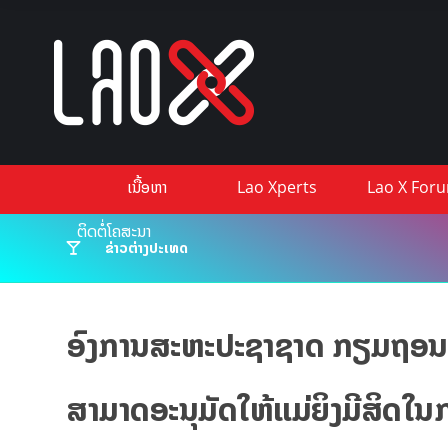
ເນື້ອຫາ
Lao Xperts
Lao X For
ຕິດຕໍ່ໂຄສະນາ
ຂ່າວຕ່າງປະເທດ
ອົງການສະຫະປະຊາຊາດ ກຽມຖອນຕ
ສາມາດອະນຸມັດໃຫ້ແມ່ຍິງມີສິດໃ