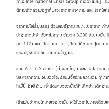
ກຳໄລ International Crisis Group ກ່າວວ່າ ແມ່ຍິງ ແລະ 
ຕໍ່ການເກີດຄວາມສ່ຽງຕໍ່ພາວະຂາດສານອາຫານ ແລະ ໂຣກໄພໄຂ້
ຈາກການໃຫ້ຂໍ້ມູນຂອງ ຕົວແທນອົງການ ສະຫະປະຊາຊາດ ທ່ານ St
ປະຊາຊາດປະຈໍາ ອັບການິສຖານ ຈໍານວນ 3.300 ຄົນ, ໃນນັ້ນ ມີເ
ວັນທີ 12 ເມສາ ເປັນຕົ້ນມາ. ແຕ່ທັງນີ້ມັນກໍບໍ່ສາມາດຢຸດຄວາມມ
ແລະ ຍັງຮັບຄ່າຕອບແທນການຈ້າງງານ.
ທ່ານ Achim Steiner ຜູ້ອໍານວຍໂຄງການສະຫະປະຊາຊາດເພື່ອ
ນອກຈາກຄວາມເຈັບປວດໃຈ, ຂ້າພະເຈົ້າໝາຍຄວາມວ່າ, ຖ້າຫາ
ໃນມື້ນີ້, ສິ່ງທີ່ຂ້າພະເຈົ້າຄິດພາບອອກນັ້ນກໍຄື ເດັກຍິງ, ເດັກ
ເຖິງແມ່ນວ່າການໄກ່ເກ່ຍເຈລະຈານັ້ນ ຈະໃຊ້ເວລາໄປຫຼາຍເດືອນແລ້