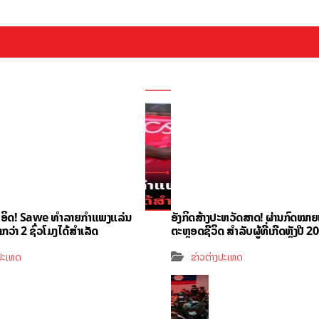
ຳອິດ! Sawe ທຳລາຍກຳແພງແລ່ນ
ອັງກິດສ້າງປະຫວັດສາດ! ຜ່ານກົດໝາ
ວ່າ 2 ຊົ່ວໂມງໄດ້ສຳເລັດ
ຕະຫຼອດຊີວິດ ສຳລັບຜູ້ທີ່ເກີດຫຼັງປີ 2
ງປະເທດ
ຂ່າວຕ່າງປະເທດ