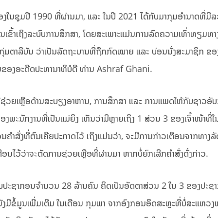
ງໃນຊຸມປີ 1990 ທີ່ຜ່ານມາ, ແລະ ໃນປີ 2021 ໄດ້ກັບມາກຸມອຳນາດທີ່ມີ
ດການເຂົ້າເຖິງລະບົບການສຶກສາ, ໂດຍສະເພາະແມ່ນການລົດຄວາມເທົ່າທຽມທ
ັບ ກຸ່ມຕາລີບັນ ວ່າເປັນລັດຖະບານທີ່ຖືກກົດໝາຍ ແລະ ບ່ອນນັ່ງສະມາຊິກ 
ັນຂອງອະດີດປະທານາທິບໍດີ ທ່ານ Ashraf Ghani.
ນໄດ້ຊ່ວຍເຫຼືອດ້ານສະບຽງອາຫານ, ການສຶກສາ ແລະ ການແພດໃຫ້ກັບຊາວອັ
ງພະນັກງານທີ່ເປັນແມ່ຍິງ ເຫັນວ່າມີຫຼາຍເຖິງ 1 ສ່ວນ 3 ຂອງເຈົ້າໜ້າທີ
ຖອນຄໍາສັ່ງທີ່ຕົນເຄີຍປະກາດໄວ້ ເຖິງແມ່ນວ່າ, ຈະມີການກ່າວເຕືອນຈາກທາງ
້ວ່າຈະຕັດການຊ່ວຍເຫຼືອທີ່ຜ່ານມາ ຫາກບໍ່ຍົກເລີກຄໍາສັ່ງດັ່ງກ່າວ.
ໃຫ້ກັບປະຊາກອນຈໍານວນ 28 ລ້ານຄົນ ຄິດເປັນອັດຕາສ່ວນ 2 ໃນ 3 ຂອງປະ
ັງມີຂໍ້ມູນເພີ່ມເຕີມ ໃນເດືອນ ກຸມພາ ຈາກອົງກອນອິດສະຫຼະທີ່ບໍ່ສະແຫວງ