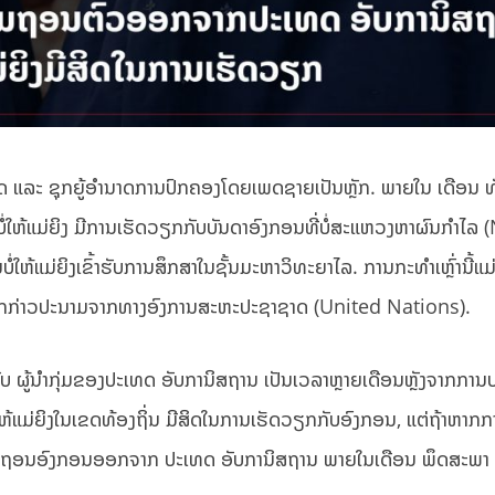
ະເທດ ແລະ ຊຸກຍູ້ອຳນາດການປົກຄອງໂດຍເພດຊາຍເປັນຫຼັກ. ພາຍໃນ ເດືອນ 
ໍ່ໃຫ້ແມ່ຍິງ ມີການເຮັດວຽກກັບບັນດາອົງກອນທີ່ບໍ່ສະແຫວງຫາຜົນກຳໄລ
າມບໍ່ໃຫ້ແມ່ຍິງເຂົ້າຮັບການສຶກສາໃນຊັ້ນມະຫາວິທະຍາໄລ. ການກະທຳເຫຼົ່ານີ້ແ
ດ້ຖືກກ່າວປະນາມຈາກທາງອົງການສະຫະປະຊາຊາດ (United Nations).
ບ ຜູ້ນໍາກຸ່ມຂອງປະເທດ ອັບການິສຖານ ເປັນເວລາຫຼາຍເດືອນຫຼັງຈາກການ
ຫ້າມບໍ່ໃຫ້ແມ່ຍິງໃນເຂດທ້ອງຖິ່ນ ມີສິດໃນການເຮັດວຽກກັບອົງກອນ, ແຕ່ຖ້າຫາ
່ຈະຖອນອົງກອນອອກຈາກ ປະເທດ ອັບການິສຖານ ພາຍໃນເດືອນ ພຶດສະພາ ນ