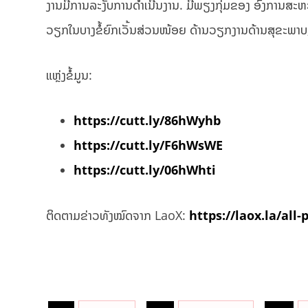
ງານມີການລະງັບການດໍາເນີນງານ. ມີພຽງກຸ່ມຂອງ ອົງການສະຫະ
ວຽກໃນບາງຂໍ້ຍົກເວັ້ນສ່ວນໜ້ອຍ ດ້ານວຽກງານດ້ານສຸຂະພາ
ແຫຼ່ງຂໍ້ມູນ:
https://cutt.ly/86hWyhb
https://cutt.ly/F6hWsWE
https://cutt.ly/06hWhti
ຕິດຕາມຂ່າວທັງໝົດຈາກ LaoX:
https://laox.la/all-