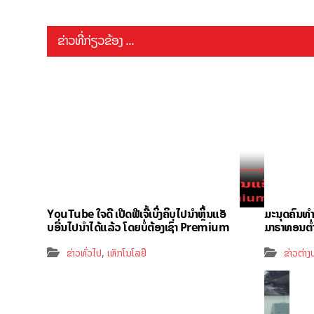
ຂ່າວທີ່ກ່ຽວຂ້ອງ ...
YouTube ໃຈດີ ເປີດຟີເຈີ້ເບິ່ງຄິບໄປນຳຫຼິ້ນແອັ
ມະນຸດຄົນທ
ບອື່ນໄປນຳໄດ້ແລ້ວ ໂດຍບໍ່ຕ້ອງເຊົ່າ Premium
ມາຣາທອນຕ່ຳກ
,
ຂ່າວທົ່ວໄປ
ເທັກໂນໂລຢີ
ຂ່າວຕ່າ