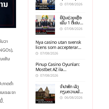
ຕ້ອງນຳໜ້າແກ້
ຕຳແໜ່ງ
07/08/2026
ວິກິດເສດຖະກິດ
ເນັ້ນດຶງທຶນ
ຍີ່ປຸ່ນຊ່ວຍເຫຼືອ
ສາກົນ, ຫັນສູ່ດິຈິ
ເພີ່ມ 1 ຕື້ເຢນ
ຕອນ
ອັບເກຣດ
07/08/2026
ສະໜາມບິນວັດ
ໄຕ ຮັບຮອງການ
ທັນວາ
Nya casino utan svensk
ເຕີບໂຕ
licens som accepterar
 (NGOs),
Swish: En jämförelse
07/08/2026
ມ່ນເຫັນ
Pinup Casino Oyunları:
Mostbet AZ ilə
Müqayisədə Nə Təqdim
07/08/2026
Edir?
ປະກາດຄໍາ
ຈຳປາສັກ ເລັ່ງ
ກຽມຄວາມພ້ອມ
ກການເຈລະຈາ
“ປີທ່ອງທ່ຽວ
06/08/2026
ີ້.
ລາວ-ຈີນ 2027”
ຫວັງກະຕຸ້ນ