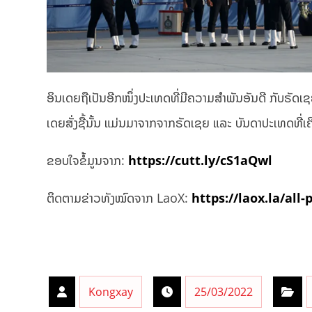
ອິນ​ເດຍ​ຖືເປັນອີກໜຶ່ງປະເທດທີ່ມີຄວາມສຳພັນອັນດີ ກັບຣັດ
ເດຍ​ສັ່ງຊື້ນັ້ນ ແມ່ນມາຈາກຈາກ​ຣັດ​ເຊຍ ​ແລະ ບັນດາ​ປະ​ເທດ​
ຂອບໃຈຂໍ້ມູນຈາກ:
https://cutt.ly/cS1aQwl
ຕິດຕາມຂ່າວທັງໝົດຈາກ LaoX:
https://laox.la/all-
Kongxay
25/03/2022