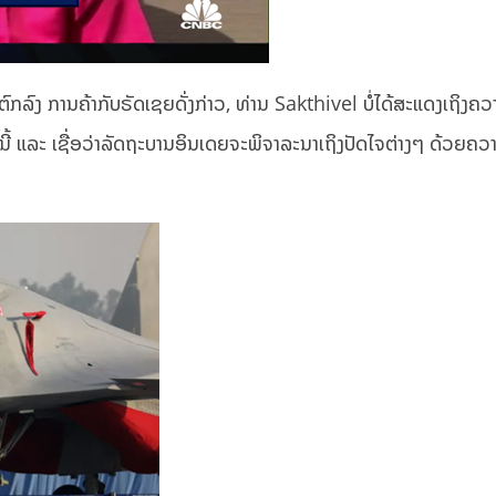
ລົງ ການຄ້າກັບຣັດເຊຍດັ່ງກ່າວ, ທ່ານ Sakthivel ບໍ່ໄດ້ສະແດງເຖິງຄວ
ິກິດຄັ້ງນີ້ ແລະ ເຊື່ອວ່າລັດຖະບານອິນເດຍຈະພິຈາລະນາເຖິງປັດໄຈຕ່າງໆ ດ້ວຍຄວ