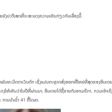
ັງປະຕິເສດທີ່ຈະສະແດງຄວາມເຫັນກ່ຽວກັບເລື່ອງນີ້.
ນທະ​ມິດ​ຕາ​ເວັນ​ຕົກ ເຊິ່ງ​ແມ່ນ​ຕະຫຼາດ​ສົ່ງ​ອອກທີ່​ໃຫຍ່​ທີ່​ສຸດ​ຂອງ​ອິນ​ເດ
​ໃຫ້​ເຫັນ​ວ່າ​ໃນ​ປີ​ທີ່​ຜ່ານ​ມາ, ອິນ​ເດຍ​ໄດ້​ຊື້​ຂາຍ​ກັບ​ອາ​ເມ​ຣິ​ກາ. ກວມເອົາ
ການ​ນຳ​ເຂົ້າ 41 ຕື້​ໂດ​ລາ.