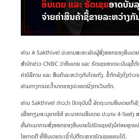
ທ່ານ A Sakthivel ປະທານສະຫະພັນຜູ້ສົ່ງອອກຂອງອິນເດຍ
ສຳນັກຂ່າວ CNBC ວ່າອິນເດຍ ແລະ ຣັດເຊຍອາດຈະບັນລຸຂໍ້ຕົກ
ຄ່າບໍລິການ ແລະ ສິນຄ້າລະຫວ່າງກັນໂດຍກົງ. ຂໍ້​ຕົກລົງ​ດັ່ງກ່າວ​ຈະ​
ທ່າມກາງ​ການຂວໍ້າບາດຂອງປະເທດຝັ່ງຕາເວັນຕົກ.
ທ່ານ Sakthivel ກ່າວ​ວ່າ ປັດຈຸ​ບັນ​ນີ້ ລັດຖະບານ​ອິນ​ເດຍກ
ເພື່ອກຽມອະນຸຍາດໃຫ້ ທະນາຄານອິນເດຍ ປະມານ 4-5ແຫ່ງ ສາມາດ
ທີ່ຜ່ານມາການສົ່ງອອກຂອງອິນເດຍໄປຣັດເຊຍຍັງບໍ່ຄ່ອຍຫຼາຍ
ໂອກາດດີ ທີ່ອິນເດຍຈະເຂົ້າໄປຕີຕະຫຼາດຣັດເຊຍແທນໄດ້.