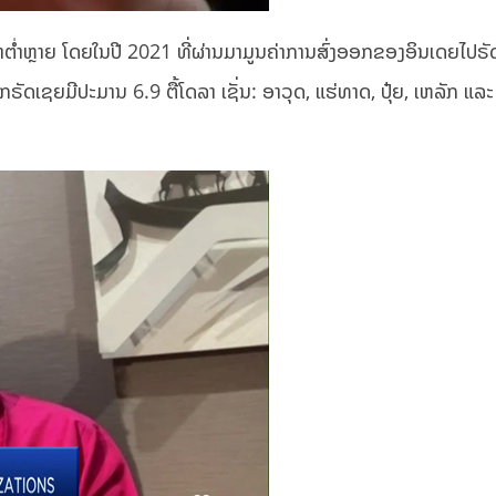
າຕໍ່າຫຼາຍ ໂດຍໃນປີ 2021 ທີ່ຜ່ານມາມູນຄ່າການສົ່ງອອກຂອງອິນເດຍໄປຣັ
ັດເຊຍມີປະມານ 6.9 ຕື້​ໂດ​ລາ ເຊັ່ນ: ອາວຸດ, ​ແຮ່​ທາດ, ປຸ໋ຍ, ​ເຫລັກ ​ແລະ ​