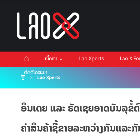
ເນື້ອຫາ
Lao Xperts
Lao X F
ຕິດຕໍ່ໂຄສະນາ
Lao Xperts
ອິນເດຍ ແລະ ຣັດເຊຍອາດບັນລຸຂໍ້
ຄ່າສິນຄ້າຊື້ຂາຍລະຫວ່າງກັນແລະກັ