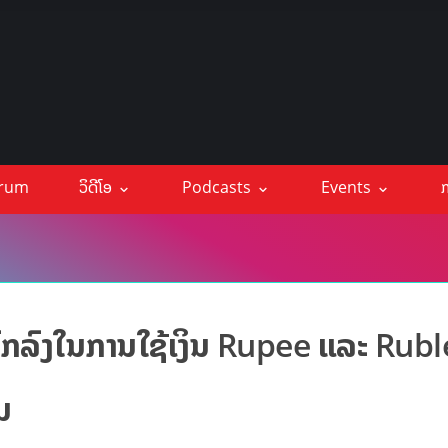
orum
ວິດີໂອ
Podcasts
Events
ກ
ຕົກລົງໃນການໃຊ້ເງິນ Rupee ແລະ Ruble
ນ