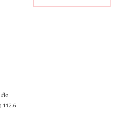
ຝົນຍັງສືບຕໍ່ຕົກ
ໜັກທົ່ວປະເທດ
ຍເກີດ
ເຖິງ 112.6