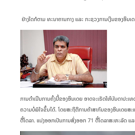
ຢ່າງໃດກໍຕາມ ທະນາຄານກາງ ແລະ ກະຊວງການເງິນຂອງອິນເດຍຍ
ການດຳເນີນການຄັ້ງນີ້ຂອງອິນເດຍ ​ອາດ​ຈະ​ເຮັດ​ໃຫ້​ບັນດາ​ປະ​ເທດ​ພັ
ຄວາມບໍ່ພໍໃຈຂຶ້ນໄດ້. ໂດຍສະ​ຖິ​ຕິ​ການ​ຄ້າ​ສາ​ກົນ​ຂອງ​ອິນ​ເດຍ​ສະ​ແດງ
ຕື້ໂດລາ. ແບ່ງ​ອອກ​ເປັນ​ການ​ສົ່ງ​ອອກ 71 ຕື້​ໂດ​ລາ​ສະຫະລັດ ແລະ​ 