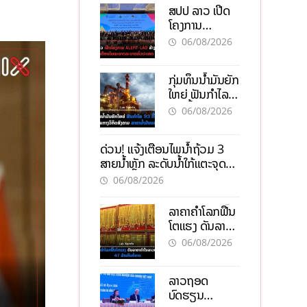
ສປປ ລາວ ເປີດ
ໂຄງການ
ALERT-LAO
06/08/2026
ສ້າງຕາໜ່າງ
ເຕືອນໄພພະຍາດ
ກຸ່ມທຶນນ້ຳມັນຍັກ
ລະບາດທົ່ວ
ໃຫຍ່ ຟັນກຳໄລ
ປະເທດ
93 ຕື້ໂດລາ
06/08/2026
ທ່າມກາງວິກິດ
ສົງຄາມ ລາຄາ
ດ່ວນ! ແຈ້ງເຕືອນໄພນໍ້າຖ້ວມ 3
ນໍ້າມັນແພງ
ສາຍນໍ້າຫຼັກ ລະດັບນໍ້າໃກ້ແຕະຈຸດ
ອັນຕະລາຍ
06/08/2026
ລາຄາຄຳໂລກຟື້ນ
ໂຕແຮງ ດັນລາຄາ
ຄຳໃນລາວທະລຸ
06/08/2026
47 ລ້ານກີບຕໍ່
ບາດ
ລາວຖອດ
ບົດຮຽນ