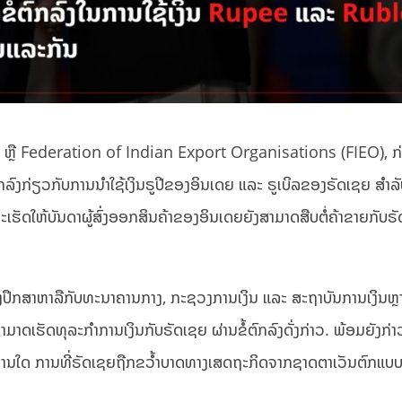
 ຫຼື Federation of Indian Export Organisations (FIEO), ກ່
ລົງກ່ຽວກັບການນໍາໃຊ້ເງິນຣູປີຂອງອິນເດຍ ແລະ ຣູເບິລຂອງຣັດເຊຍ ສໍາລ
ເຮັດ​ໃຫ້​ບັນດາ​ຜູ້ສົ່ງ​ອອກສິນຄ້າຂອງ​ອິນ​ເດຍຍັງສາມາດ​ສືບ​ຕໍ່​​ຄ້າ​ຂາຍກັບຣັດ
ຳລັງ​ປຶກສາຫາລື​ກັບ​ທະນາຄານ​ກາງ, ກະຊວງການເງິນ ແລະ ສະຖາບັນການເງິນຫ
ເຮັດທຸລະກຳການເງິນກັບຣັດເຊຍ ຜ່ານຂໍ້ຕົກລົງດັ່ງກ່າວ. ພ້ອມຍັງກ່າວ
ປານໃດ ການທີ່ຣັດເຊຍຖືກຂວໍ້າບາດທາງເສດຖະກິດຈາກຊາດຕາເວັນຕົກແບບນີ