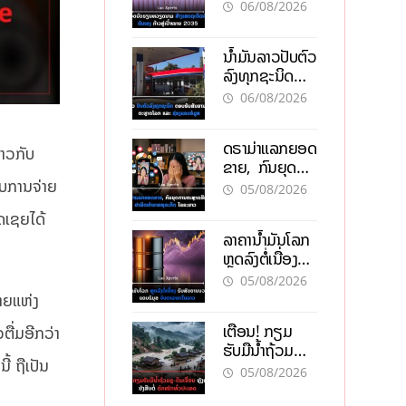
ຫວຽດນາມ ສ້າງ
06/08/2026
ເສດຖະກິດເປັນ
ເຈົ້າຕົນເອງ ກ້າວສູ່
ນໍ້າມັນລາວປັບຕົວ
ເປົ້າໝາຍ 2035
ລົງທຸກຊະນິດ
ຕອບຮັບສັນຍານ
06/08/2026
ບວກຈາກຕະຫຼາດ
ໂລກ ແລະ ຊ່ອງ
ດຣາມ່າແລກຍອດ
ແຄບຮໍມູສ
າວກັບ
ຂາຍ, ກົນຍຸດ
ການຕະຫຼາດສີ
ັບການຈ່າຍ
05/08/2026
ເທົາ ຢາພິດ
​ເຊຍໄດ້​ ​
ທຳລາຍທຸລະກິດ
ລາຄານ້ຳມັນໂລກ
ໄລຍະຍາວ
ຫຼຸດລົງຕໍ່ເນື່ອງ
ຮັບສັນຍານບວກ
05/08/2026
ຊ່ອງແຄບຮໍມຸສ
ຼາຍແຫ່ງ
ຈັບຕາລາຄາໃນ
ເຕືອນ! ກຽມ
ຕື່ມອີກວ່າ
ລາວ
ຮັບມືນໍ້າຖ້ວມ
້ ຖືເປັນ
ກະທັນຫັນ-ດິນ
05/08/2026
ເຈື່ອນ ຫຼັງພາຍຸ