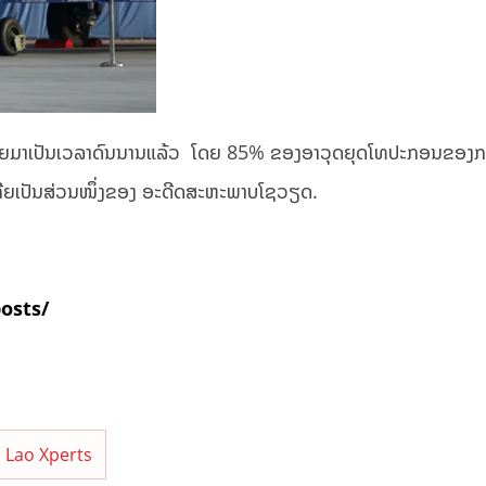
ເຊຍມາເປັນເວລາດົນນານແລ້ວ ​ ໂດຍ 85% ຂອງອາວຸດ​ຍຸດ​ໂທ​ປະກອນ​ຂອງ​ກອ
ທີ່ເຄີຍເປັນສ່ວນໜຶ່ງຂອງ ອະດີດ​ສະຫະພາບ​ໂຊ​ວຽດ.
posts/
Lao Xperts