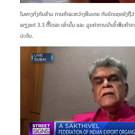
ໃນທາງກົງກັນຂ້າມ ການຄ້າລະຫວ່າງອິນເດຍ ກັບຣັດເຊຍຍັງຖືວ່
ພຽງແຕ່ 3.3 ຕື້ໂດລາ ເທົ່ານັ້ນ ແລະ ມູນຄ່າການນຳເຂົ້າສິນຄ້າຈາກຣ
ປະດັບ.