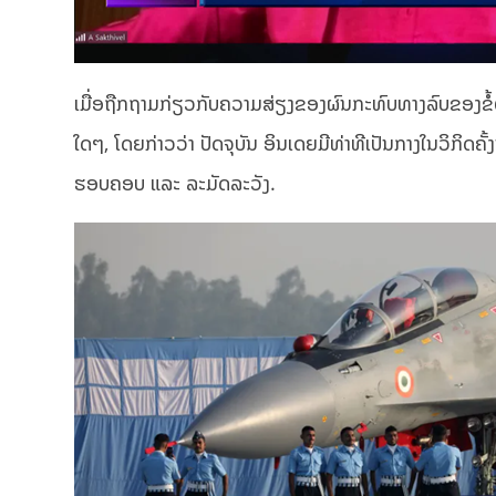
ເມື່ອຖືກຖາມກ່ຽວກັບຄວາມສ່ຽງຂອງຜົນກະທົບທາງລົບຂອງຂໍ້ຕົກ
ໃດໆ, ໂດຍ​ກ່າວ​ວ່າ ປັດຈຸ​ບັນ ອິນ​ເດຍມີ​ທ່າ​ທີ​ເປັນ​ກາງ​ໃນວ
ຮອບຄອບ ແລະ ລະມັດລະວັງ.