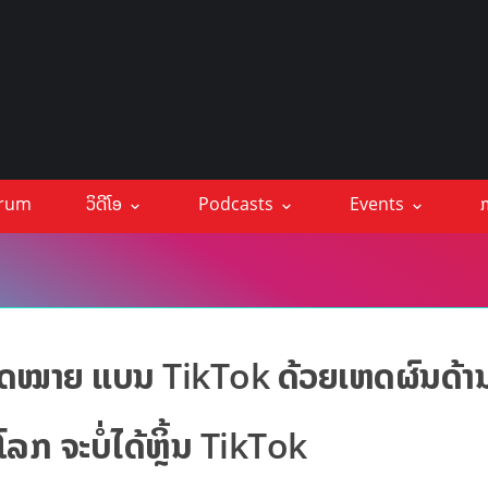
orum
ວິດີໂອ
Podcasts
Events
ກ
ກົດໝາຍ ແບນ TikTok ດ້ວຍເຫດຜົນດ້າ
ໂລກ ຈະບໍ່ໄດ້ຫຼິ້ນ TikTok