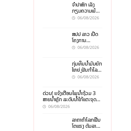
ຈຳປາສັກ ເລັ່ງ
ກຽມຄວາມພ້ອມ
“ປີທ່ອງທ່ຽວ
06/08/2026
ລາວ-ຈີນ 2027”
ຫວັງກະຕຸ້ນ
ສປປ ລາວ ເປີດ
ເສດຖະກິດ
ໂຄງການ
ທ້ອງຖິ່ນ
ALERT-LAO
06/08/2026
ສ້າງຕາໜ່າງ
ເຕືອນໄພພະຍາດ
ກຸ່ມທຶນນ້ຳມັນຍັກ
ລະບາດທົ່ວ
ໃຫຍ່ ຟັນກຳໄລ
ປະເທດ
93 ຕື້ໂດລາ
06/08/2026
ທ່າມກາງວິກິດ
ສົງຄາມ ລາຄາ
ດ່ວນ! ແຈ້ງເຕືອນໄພນໍ້າຖ້ວມ 3
ນໍ້າມັນແພງ
ສາຍນໍ້າຫຼັກ ລະດັບນໍ້າໃກ້ແຕະຈຸດ
ອັນຕະລາຍ
06/08/2026
ລາຄາຄຳໂລກຟື້ນ
ໂຕແຮງ ດັນລາຄາ