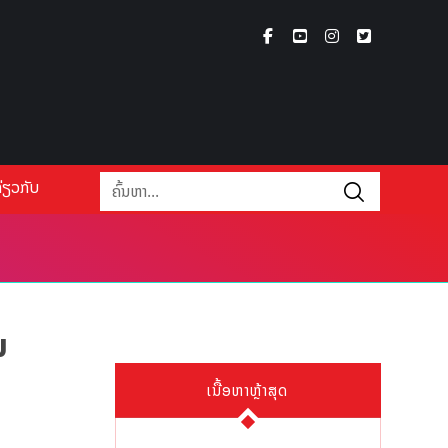
່ຽວກັບ
ນ
ເນື້ອຫາຫຼ້າສຸດ