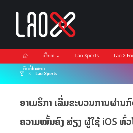
ເນື້ອຫາ
Lao Xperts
Lao X F
ຕິດຕໍ່ໂຄສະນາ
Lao Xperts
ອາເມຣິກາ ເລີ່ມຂະບວນການຜ່ານ
ຄວາມໝັ້ນຄົງ ສ່ຽງ ຜູ້ໃຊ້ iOS ທົ່ວ