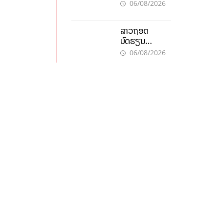
ຄຳໃນລາວທະລຸ
06/08/2026
47 ລ້ານກີບຕໍ່
ບາດ
ລາວຖອດ
ບົດຮຽນ
ຫວຽດນາມ ສ້າງ
06/08/2026
ເສດຖະກິດເປັນ
ເຈົ້າຕົນເອງ ກ້າວສູ່
ນໍ້າມັນລາວປັບຕົວ
ເປົ້າໝາຍ 2035
ູ່ການແບນ
ລົງທຸກຊະນິດ
ຕອບຮັບສັນຍານ
06/08/2026
ບວກຈາກຕະຫຼາດ
ໂລກ ແລະ ຊ່ອງ
ດຣາມ່າແລກຍອດ
ແຄບຮໍມູສ
ັນເຈົ້າ
ຂາຍ, ກົນຍຸດ
ການຕະຫຼາດສີ
ະລັດ
05/08/2026
ເທົາ ຢາພິດ
ທຳລາຍທຸລະກິດ
ລາຄານ້ຳມັນໂລກ
ໄລຍະຍາວ
ຫຼຸດລົງຕໍ່ເນື່ອງ
ຮັບສັນຍານບວກ
ິງແອັບນີ້
05/08/2026
ຊ່ອງແຄບຮໍມຸສ