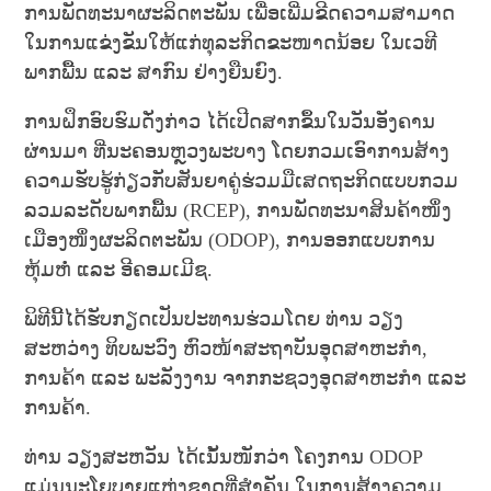
ການພັດທະນາຜະລິດຕະພັນ ເພື່ອເພີ່ມຂີດຄວາມສາມາດ
ໃນການແຂ່ງຂັນໃຫ້ແກ່ທຸລະກິດຂະໜາດນ້ອຍ ໃນເວທີ
ພາກພື້ນ ແລະ ສາກົນ ຢ່າງຍືນຍົງ.
ການຝຶກອົບຮົມດັ່ງກ່າວ ໄດ້ເປີດສາກຂຶ້ນໃນວັນອັງຄານ
ຜ່ານມາ ທີ່ນະຄອນຫຼວງພະບາງ ໂດຍກວມເອົາການສ້າງ
ຄວາມຮັບຮູ້ກ່ຽວກັບສັນຍາຄູ່ຮ່ວມມືເສດຖະກິດແບບກວມ
ລວມລະດັບພາກພື້ນ (RCEP), ການພັດທະນາສິນຄ້າໜຶ່ງ
ເມືອງໜຶ່ງຜະລິດຕະພັນ (ODOP), ການອອກແບບການ
ຫຸ້ມຫໍ່ ແລະ ອີຄອມເມີຊ.
ພິທີນີ້ໄດ້ຮັບກຽດເປັນປະທານຮ່ວມໂດຍ ທ່ານ ວຽງ
ສະຫວ່າງ ທິບພະວົງ ຫົວໜ້າສະຖາບັນອຸດສາຫະກຳ, ການ
ຄ້າ ແລະ ພະລັງງານ ຈາກກະຊວງອຸດສາຫະກຳ ແລະ ການ
ຄ້າ.
ທ່ານ ວຽງສະຫວັນ ໄດ້ເນັ້ນໜັກວ່າ ໂຄງການ ODOP ແມ່ນ
ນະໂຍບາຍແຫ່ງຊາດທີ່ສຳຄັນ ໃນການສ້າງຄວາມເຂັ້ມ