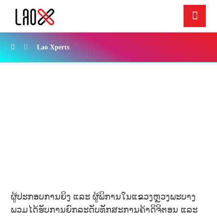
Lao Xperts
ຜູ້ປະກອບການຍິງ ແລະ ຜູ້ພິການໃນແຂວງຫຼວງພະບາງ
ພວມໄດ້ຮັບການຍົກລະດັບທັກສະການຄ້າດິຈິຕອນ ແລະ